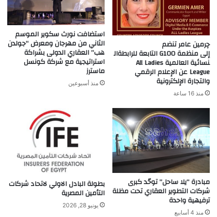
استضافت نورث سكوير الموسم
الثاني من مهرجان ومعرض “جولدن
چرمين عامر تنضم
هب” العقاري الدولى بشراكة
إلى منظمة G100 التابعة للرابطةال
استراتيجية مع شركة كونسل
نسائية العالمية All Ladies
ماسترز
League عن الإعلام الرقمي
والتجارة الإلكترونية
منذ أسبوعين
منذ 16 ساعة
مبادرة “يلا ساحل” توحّد كبرى
بطولة البادل الاولي لاتحاد شركات
شركات التطوير العقاري تحت مظلة
التأمين المصرية
ترفيهية واحدة
يونيو 28, 2026
منذ 4 أسابيع