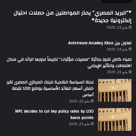
*”البريد المصري” يحذر المواطنين من حملات احتيال
إلكترونية جديدة*
مايو 23, 2025
تعاون بين Xbox وAntstream Arcade
مايو 24, 2025
لمياء كامل تفوز بجائزة “مصريات مؤثرات” تكريماً لدورها الرائد في مجال
الاتصالات والتأثير الإيجابي
مايو 22, 2025
لجنة السياسة النقديـة للبنك المركزي المصرى تقرر
خفض أسعار العائد الأساسية بواقع 100 نقطة
أساس
مايو 22, 2025
MPC decides to cut key policy rates by 100
basis points
مايو 22, 2025