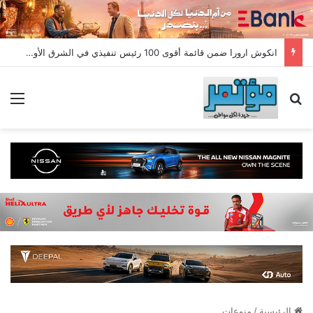
انكوش ارورا ضمن قائمة أقوى 100 رئيس تنفيذي في الشرق الأوسط لعام 2026 في قائمة فوربس الشرق الأوسط”
بحث عن
الق
الرئيسية
/
منوعات