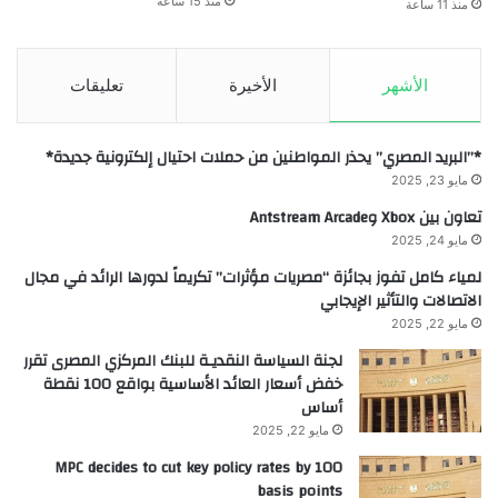
منذ 15 ساعة
منذ 11 ساعة
الأشهر
الأخيرة
تعليقات
*”البريد المصري” يحذر المواطنين من حملات احتيال إلكترونية جديدة*
مايو 23, 2025
تعاون بين Xbox وAntstream Arcade
مايو 24, 2025
لمياء كامل تفوز بجائزة “مصريات مؤثرات” تكريماً لدورها الرائد في مجال
الاتصالات والتأثير الإيجابي
مايو 22, 2025
لجنة السياسة النقديـة للبنك المركزي المصرى تقرر
خفض أسعار العائد الأساسية بواقع 100 نقطة
أساس
مايو 22, 2025
MPC decides to cut key policy rates by 100
basis points