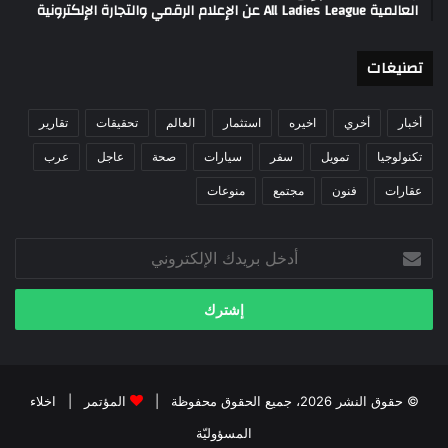
العالمية All Ladies League عن الإعلام الرقمي والتجارة الإلكترونية
تصنيغات
أخبار
أخري
اخيره
استثمار
العالم
تحقيقات
تقارير
تكنولوجيا
تمويل
سفر
سيارات
صحة
عاجل
عرب
عقارات
فنون
مجتمع
منوعات
أدخل
بريدك
الإلكتروني
© حقوق النشر 2026، جميع الحقوق محفوظة |
المؤتمر
|
اخلاء
المسؤوليّة