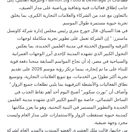
جانب إطلاق فعاليات فنية وثقافية ورياضية على مدار الصيف،
بالتعاون مع عدد من الشركاء والعلامات التجارية الكبرى، بما يخلق
تجربة حيوية مستمرة طوال الموسم.
في هذا السياق، قال جورج متري رئيس مجلس إدارة شركة كاونسل
ماسترز: ” إن الشركة تعمل على تطوير تجربة متكاملة لوجهات
الترفيه والتسوق الحديثة في مدينة العلمين الجديدة، بما يعكس
التحول الكبير الذي تشهده المدينة كإحدى أبرز الوجهات العمرانية
والسياحية في مصر، إذ أن نجاح المواسم السابقة منحنا دفعة قوية
للبناء على ما تم إنجازه، بينما ترتكز رؤية موسم 2026 على تقديم
تجربة أكثر تطورًا من الخدمات، مع تنويع العلامات التجارية، وتوسيع
نطاق الفعاليات والأنشطة الترفيهية بما يلبي تطلعات جميع الزوار.”
وأضاف أن “نورث سكوير” أصبح اليوم أحد أهم نقاط الجذب في
الساحل الشمالي، خاصة مع النمو الكبير الذي تشهده مدينة العلمين
الجديدة والتطوير المستمر في البنية التحتية، وهو ما يعزز مكانتها
كمدينة حيوية تستقطب الزوار والاستثمارات على مدار العام وليست
مجرد وجهة صيفية.
من جانبها، قالت ملك العشيري العضو المنتدب والمدير العام لشركة