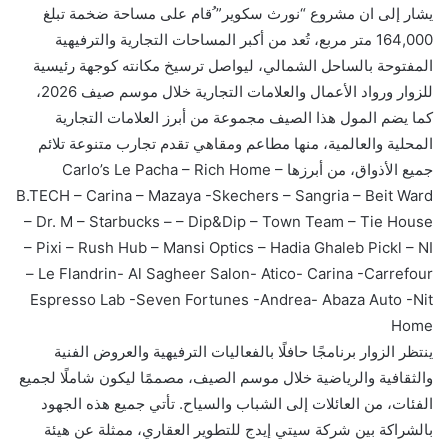
يشار إلى ان مشروع “نورث سكوير” ُقام على مساحة ضخمة تبلغ
164,000 متر مربع، تُعد من أكبر المساحات التجارية والترفيهية
المفتوحة بالساحل الشمالي، ليواصل ترسيخ مكانته كوجهة رئيسية
للزوار ورواد الأعمال والعلامات التجارية خلال موسم صيف 2026،
كما يضم المول هذا الصيف مجموعة من أبرز العلامات التجارية
المحلية والعالمية، منها مطاعم ومقاهي تقدم تجارب متنوعة تلائم
جميع الأذواق، من أبرزها Carlo’s Le Pacha – Rich Home –
B.TECH – Carina – Mazaya -Skechers – Sangria – Beit Ward
– Dr. M – Starbucks – – Dip&Dip – Town Team – Tie House
– Pixi – Rush Hub – Mansi Optics – Hadia Ghaleb Pickl – NI
– Le Flandrin- Al Sagheer Salon- Atico- Carina -Carrefour
Espresso Lab -Seven Fortunes -Andrea- Abaza Auto -Nit
Home
ينتظر الزوار برنامجًا حافلًا بالفعاليات الترفيهية والعروض الفنية
والثقافية والرياضية خلال موسم الصيف، مصممًا ليكون شاملًا لجميع
الفئات، من العائلات إلى الشباب والسياح. تأتي جميع هذه الجهود
بالشراكة بين شركة سيتي إيدج للتطوير العقاري، ممثلة عن هيئة