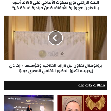
البنك الزراعي يوزع صكوك الأضاحي على 5 آلاف أسرة
بالتعاون
بالتعاون مع وزارة الأوقاف ضمن مبادرة "سكة خير"
مع
وزارة
الأوقاف
بروتوكول
ضمن
تعاون
مبادرة
بين
"سكة
وزارة
خير"
الخارجية
ومؤسسة
«آرت
دي
إيجيبت»
بروتوكول تعاون بين وزارة الخارجية ومؤسسة «آرت دي
لتعزيز
إيجيبت» لتعزيز الحضور الثقافي المصري دوليًا
الحضور
الثقافي
المصري
مقالات ذات صلة
دوليًا