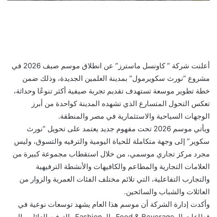
أعلنت شركة ” كاونسل ماسترز” عن انطلاق موسم صيف 2026 في
مشروع “نورث سكويرمول” بمدينة العلمين الجديدة، وذلك ضمن
خطة تطوير موسعة تستهدف تقديم تجربة صيفية أكثر تنوعًا وحداثة،
تعكس التحول المتسارع الذي تشهده المدينة كواحدة من أبرز
الوجهات السياحية والاستثمارية في مصر والمنطقة.
ويأتي موسم 2026 تحت مفهوم جديد يعتمد على تحويل “نورث
سكوير” إلى وجهة متكاملة للحياة اليومية والترفيه والتسوق، وليس
مجرد مركز تجاري موسمي، من خلال استقطاب مجموعة كبيرة من
العلامات التجارية والمطاعم والكافيهات والأنشطة الترفيهية
والتجارب التفاعلية، التي تلائم مختلف الفئات العمرية والزوار من
العائلات والشباب والسائحين.
وأكدت إدارة الشركة أن موسم هذا العام يشهد توسعات نوعية في
قطاعات الـ Food & Beverage والـ Fashion والترفيه العائلي، إلى