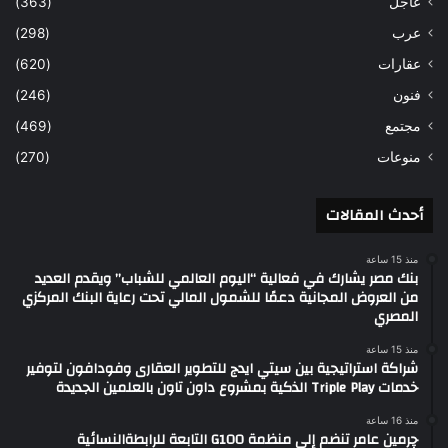
عاجل
(363)
عرب
(298)
عقارات
(620)
فنون
(246)
مجتمع
(469)
منوعات
(270)
أحدث المقالات
منذ 15 ساعة
بنك مصر يشارك في فعالية “اليوم العالمي للشباب” ويقدم العديد
من العروض المجانية دعمًا للشمول المالي تحت رعاية البنك المركزي
المصري
منذ 15 ساعة
شراكة استراتيجية بين سيتي ايدج للتطوير العقارى وفودافون لتوفير
خدمات Triple Play الذكية بمشروع داون تاون بالعلمين الجديدة
منذ 16 ساعة
چرمين عامر تنضم إلى منظمة G100 التابعة للرابطةالنسائية