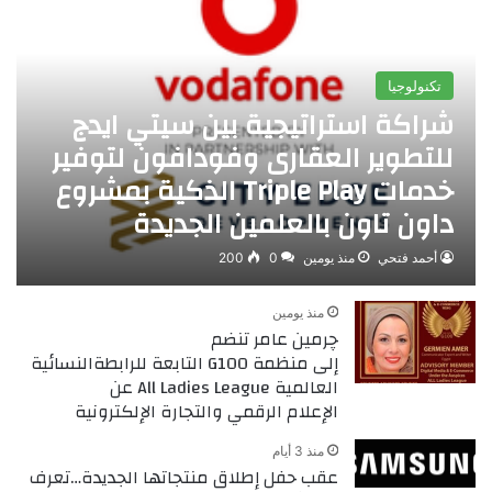
تكنولوجيا
شراكة استراتيجية بين سيتي ايدج
للتطوير العقارى وفودافون لتوفير
خدمات Triple Play الذكية بمشروع
داون تاون بالعلمين الجديدة
أحمد فتحي
منذ يومين
0
200
منذ يومين
چرمين عامر تنضم
إلى منظمة G100 التابعة للرابطةالنسائية
العالمية All Ladies League عن
الإعلام الرقمي والتجارة الإلكترونية
منذ 3 أيام
عقب حفل إطلاق منتجاتها الجديدة…تعرف