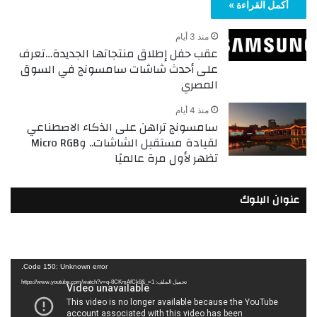
أكمل القراءة »
منذ 3 أيام
عقب حفل إطلاق منتجاتها الجديدة…تعرف
على أحدث شاشات سامسونج في السوق
المصري
منذ 4 أيام
سامسونج تراهن على الذكاء الاصطناعي
لقيادة مستقبل الشاشات.. وMicro RGB
تظهر لأول مرة عالميًا
عنوان البلوك
مشغل
Code 150: Unknown error.
الفيديو
تحميل الملف: https://www.youtube.com/watch?v=q-8CKmAfCk8&_=1