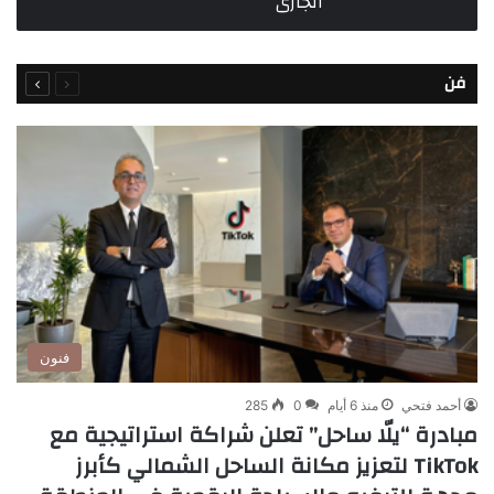
الجارى
السابقة
التالية
فن
الصفحة
الصفحة
فنون
أحمد فتحي
منذ 6 أيام
0
285
مبادرة “يلّا ساحل” تعلن شراكة استراتيجية مع
TikTok لتعزيز مكانة الساحل الشمالي كأبرز