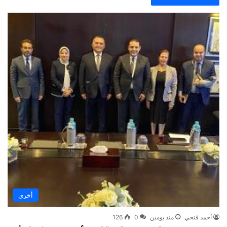
أخري
أحمد فتحي
منذ يومين
0
126