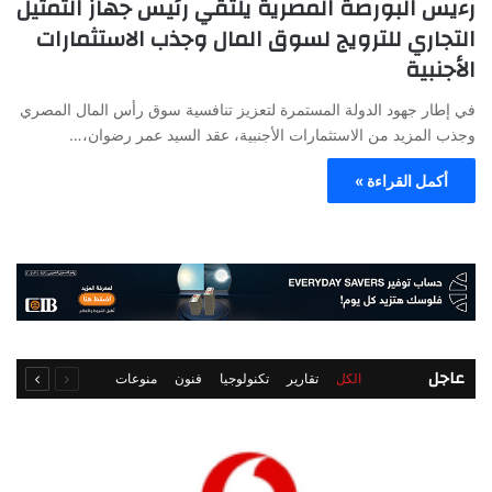
رءيس البورصة المصرية يلتقي رئيس جهاز التمثيل
التجاري للترويج لسوق المال وجذب الاستثمارات
الأجنبية
في إطار جهود الدولة المستمرة لتعزيز تنافسية سوق رأس المال المصري
وجذب المزيد من الاستثمارات الأجنبية، عقد السيد عمر رضوان،…
أكمل القراءة »
السابقة
التالية
عاجل
الكل
تقارير
تكنولوجيا
فنون
منوعات
الصفحة
الصفحة