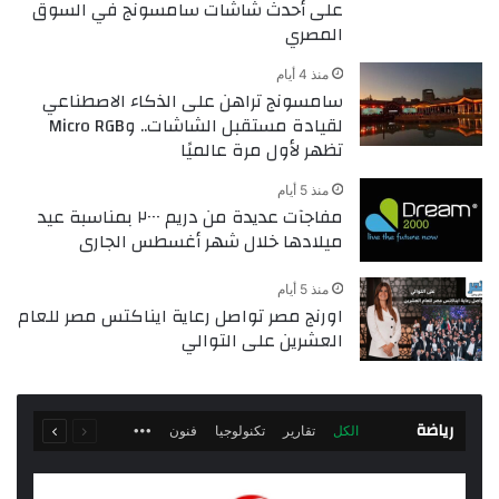
على أحدث شاشات سامسونج في السوق
المصري
منذ 4 أيام
سامسونج تراهن على الذكاء الاصطناعي
لقيادة مستقبل الشاشات.. وMicro RGB
تظهر لأول مرة عالميًا
منذ 5 أيام
مفاجآت عديدة من دريم ٢٠٠٠ بمناسبة عيد
ميلادها خلال شهر أغسطس الجارى
منذ 5 أيام
اورنج مصر تواصل رعاية ايناكتس مصر للعام
العشرين على التوالي
السابقة
التالية
رياضة
More
الكل
تقارير
تكنولوجيا
فنون
الصفحة
الصفحة