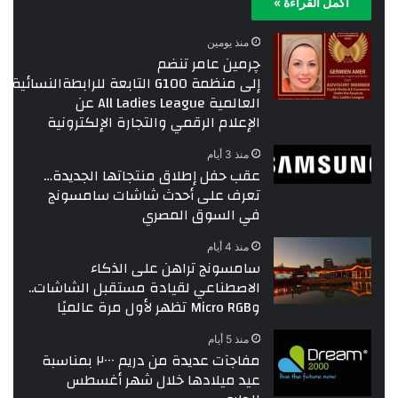
أكمل القراءة »
منذ يومين
چرمين عامر تنضم
إلى منظمة G100 التابعة للرابطةالنسائية
العالمية All Ladies League عن
الإعلام الرقمي والتجارة الإلكترونية
منذ 3 أيام
عقب حفل إطلاق منتجاتها الجديدة…
تعرف على أحدث شاشات سامسونج
في السوق المصري
منذ 4 أيام
سامسونج تراهن على الذكاء
الاصطناعي لقيادة مستقبل الشاشات..
وMicro RGB تظهر لأول مرة عالميًا
منذ 5 أيام
مفاجآت عديدة من دريم ٢٠٠٠ بمناسبة
عيد ميلادها خلال شهر أغسطس