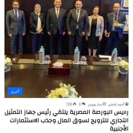
أخري
أحمد فتحي
منذ يومين
0
126
رءيس البورصة المصرية يلتقي رئيس جهاز التمثيل
التجاري للترويج لسوق المال وجذب الاستثمارات
الأجنبية