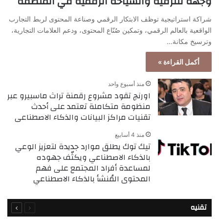
وجهة للترفيه والسياحة الرقمية في المنطقة
شراكة استراتيجية توظف الابتكار الرقمي وصناعة المحتوى لربط التجارب
الواقعية بالعالم الرقمي، وتمكين صُنّاع المحتوى، ودعم العلامات التجارية،
وترسيخ مكانة…
أكمل القراءة »
منذ أسبوع واحد
اورنچ تقود مشروع رقمنة تراث ماسبيرو عبر
منظومة متكاملة تعتمد على أحدث
تقنيات مراكز البيانات والذكاء الاصطناعى
منذ 4 أسابيع
تيك توك يطلق موارد جديدة لتعزيز الوعي
بالذكاء الاصطناعي ويكثّف جهوده
لمساعدة أفراد المجتمع على فهم
المحتوى المُنشأ بالذكاء الاصطناعي
السابقة
التالية
تقنيه
الصفحة
الصفحة