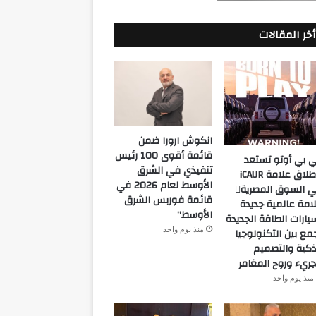
أخر المقالات
انكوش ارورا ضمن
قائمة أقوى 100 رئيس
 بي أوتو تستعد
تنفيذي في الشرق
لإطلاق علامة iCAUR
الأوسط لعام 2026 في
في السوق المصرية
قائمة فوربس الشرق
امة عالمية جديدة
الأوسط”
يارات الطاقة الجديدة
منذ يوم واحد
مع بين التكنولوجيا
ذكية والتصميم
جريء وروح المغامر
منذ يوم واحد