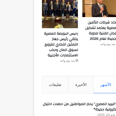
حاد شركات التأمين
مصرية يعتمد تشكيل
لجان الفنية للدورة
رءيس البورصة المصرية
جديدة لعام 2026
يلتقي رئيس جهاز
التمثيل التجاري للترويج
منذ يوم واحد
لسوق المال وجذب
الاستثمارات الأجنبية
منذ يوم واحد
الأشهر
الأخيرة
تعليقات
البريد المصري” يحذر المواطنين من حملات احتيال
كترونية جديدة*
مايو 23, 2025