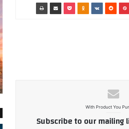
بينتيريست
Odnoklassniki
‫Pocket
مشاركة عبر البريد
طباعة
With Product You Pu
Subscribe to our mailing l