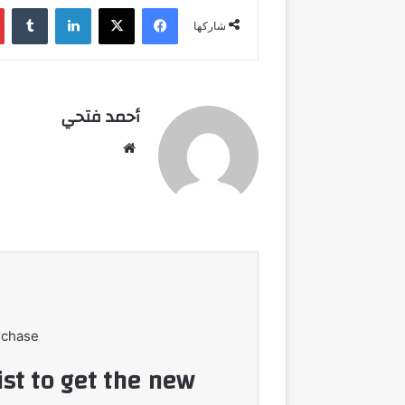
فيسبوك
‫X
لينكدإن
شاركها
أحمد فتحي
موقع
الويب
rchase
ist to get the new