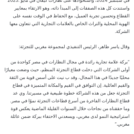
في سبتمبر 2024، واستحواذها على نظارات كيفان في مايو .2025
واستندت كل هذه الصفقات إلى المبدأ ذاته، وهو الارتقاء بمعايير
القطاع وتحسين تجربة العميل، مع الحفاظ في الوقت نفسه على
الهوية المحلية والتراث الخاص بالعلامات التجارية التي تتعاون معها
الشركة.
وقال ياسر طاهر، الرئيس التنفيذي لمجموعة مغربي للتجزئة:
“بركة علامة تجارية رائدة في مجال النظارات في مصر كواحدة من
أولى الشركات التي دخلت قطاع التجزئة المنظم، حيث وضعت معيارًا
محليًا جديدًا في هذا المجال، وقد ب نيت على أسس قوية من الثقة
والقيم العائلية. إن التوافق في القيم والمكانة المتميزة في قطاع
التجزئة جعل من هذه الشراكة خطوة طبيعية في مسيرتنا. وي عد
قطاع النظارات الفاخرة من أسرع قطاعات التجزئة نموًا في مصر.
وما حققناه من نجاحات خلال السنوات القليلة الماضية يعكس قوة
استراتيجية النمو لدى مغربي، ويسعدني الاحتفاء ببركة ضمن عائلة
مغربي.”