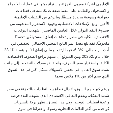
الإقليمي لشركة مغربي للتجزئة واستراتيجيتها في عمليات الاندماج
والاستحواذ، والقائمة على تنفيذ صفقات تكاملية في قطاعات
جغرافية وسوقية محددة مسبقًا. وبالرغم من التقلبات الإقليمية
الأخيرة ومع الإصلاحات الاقتصادية وجهود الاستقرار المدعومة من
صندوق النقد الدولي خلال العامين الماضيين، شهدت التوقعات
الاقتصادية الكلية في مصر واتجاهات إنفاق المستهلكين تحسنًا
ملحوظًا. فقد بلغ معدل نمو الناتج المحلي الإجمالي الحقيقي في
أحدث ربع مالي 1%5.3، فيما ارتفع إجمالي إنفاق الأسر بنسبة %23.1
خلال عام .20252 ومن المتوقع أن يسهم تراجع الضغوط الاقتصادية
الكلية، واستقرار سعر الصرف، وانخفاض معدلات التضخم، إلى جانب
تشدد سوق العمل، في تحفيز الاستهلاك بشكل أكبر في هذا السوق
الذي يضم أكثر من 110 ملايين نسمة.
ورغم كبر حجم السوق، لا زال قطاع بيع النظارات بالتجزئة في مصر
شديد التفكك. ويقدم التعافي الاقتصادي الذي تشهده البلاد فرصة
واعدة لعمليات التوحيد. وفي هذا السياق، تظهر بركة للبصريات
كواحدة من أكثر العلامات التجارية رسوخًا واحترامًا في سوق