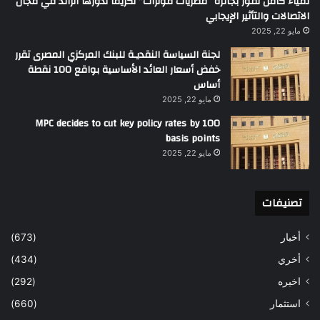
لمياء كامل تفوز بجائزة “مصريات مؤثرات” تكريماً لدورها الرائد في مجال
الاتصالات والتأثير الإيجابي
مايو 22, 2025
لجنة السياسة النقديـة للبنك المركزي المصرى تقرر
خفض أسعار العائد الأساسية بواقع 100 نقطة
أساس
مايو 22, 2025
MPC decides to cut key policy rates by 100
basis points
مايو 22, 2025
تصنيفات
أخبار
(673)
أخري
(434)
اخيره
(292)
استثمار
(660)