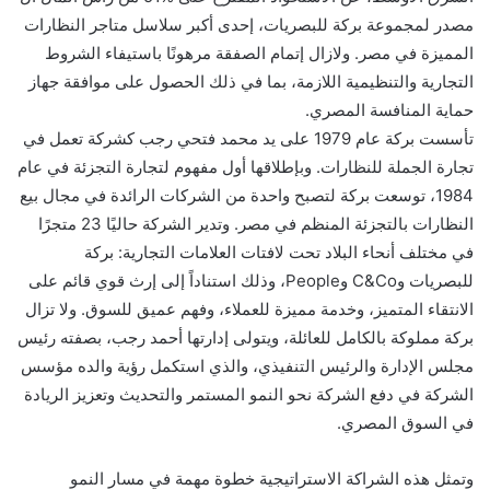
مصدر لمجموعة بركة للبصريات، إحدى أكبر سلاسل متاجر النظارات
المميزة في مصر. ولازال إتمام الصفقة مرهونًا باستيفاء الشروط
التجارية والتنظيمية اللازمة، بما في ذلك الحصول على موافقة جهاز
حماية المنافسة المصري.
تأسست بركة عام 1979 على يد محمد فتحي رجب كشركة تعمل في
تجارة الجملة للنظارات. وبإطلاقها أول مفهوم لتجارة التجزئة في عام
1984، توسعت بركة لتصبح واحدة من الشركات الرائدة في مجال بيع
النظارات بالتجزئة المنظم في مصر. وتدير الشركة حاليًا 23 متجرًا
في مختلف أنحاء البلاد تحت لافتات العلامات التجارية: بركة
للبصريات وC&Co وPeople، وذلك استناداً إلى إرث قوي قائم على
الانتقاء المتميز، وخدمة مميزة للعملاء، وفهم عميق للسوق. ولا تزال
بركة مملوكة بالكامل للعائلة، ويتولى إدارتها أحمد رجب، بصفته رئيس
مجلس الإدارة والرئيس التنفيذي، والذي استكمل رؤية والده مؤسس
الشركة في دفع الشركة نحو النمو المستمر والتحديث وتعزيز الريادة
في السوق المصري.
وتمثل هذه الشراكة الاستراتيجية خطوة مهمة في مسار النمو