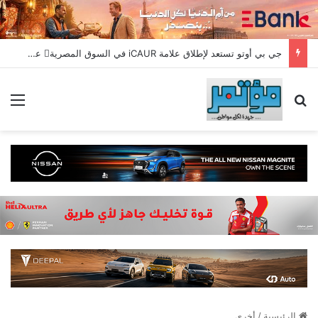
جي بي أوتو تستعد لإطلاق علامة iCAUR في السوق المصرية علامة عالمية جديدة لسيارات الطاقة الجديدة تجمع بين التكنولوجيا الذكية والتصميم الجريء وروح المغامر
بحث عن
الق
الرئيسية
/
أخري