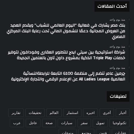
أحدث المقالات
منذ يوم واحد
بنك مصر يشارك في فعالية “اليوم العالمي للشباب” ويقدم العديد
من العروض المجانية دعمًا للشمول المالي تحت رعاية البنك المركزي
المصري
منذ يوم واحد
شراكة استراتيجية بين سيتي ايدج للتطوير العقارى وفودافون لتوفير
خدمات Triple Play الذكية بمشروع داون تاون بالعلمين الجديدة
منذ يوم واحد
چرمين عامر تنضم إلى منظمة G100 التابعة للرابطةالنسائية
العالمية All Ladies League عن الإعلام الرقمي والتجارة الإلكترونية
تصنيغات
أخبار
أخري
اخيره
استثمار
العالم
تحقيقات
تقارير
تكنولوجيا
تمويل
سفر
سيارات
صحة
عاجل
عرب
عقارات
فنون
مجتمع
منوعات