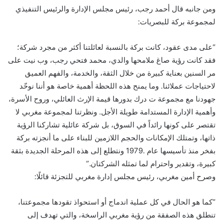
ومن جانبه قال أحمد رجب، رئيس مجلس الإدارة والرئيس التنفيذي
لمجموعة بركة للبصريات:
“على مدى عقود، كانت بركة بالنسبة لعائلتنا أكثر من مجرد شركة؛
فقد كانت رؤية صاغ ملامحها والدي، محمد فتحي رجب، وب نيت على
مر السنين بعناية كبيرة من خلال الثقة، والخدمة، والفهم العميق
لاحتياجات عملائنا. وما يمنح هذه اللحظة أهمية خاصة هو أننا نوحّد
جهودنا مع مجموعة ت درك بدورها قيمة الإرث العائلي، وروح الأسرة،
وأهمية الإدارة المستدامة طويلة الأجل. ونظرتنا لمجموعة مغربي لا
تقتصر على كونها رائداً في السوق، بل شركة عائلية تشاركنا الرؤية
ذاتها، وتمتلك الإمكانات والحجم اللازمين للبناء على ما أنجزته بركة
بفخر منذ تأسيسها عام .1979 ونتطلع إلى هذه المرحلة الجديدة بثقة
كبيرة، وتقدير واحترام لما تمثله الشركتان.”
وصرح أمين مغربي، رئيس مجلس إدارة مغربي للتجزئة قائلًا:
“كما هو الحال في كل عملية اندماج أو استحواذ تقودها مجموعتنا،
تنطلق هذه الصفقة من رؤية مغربي الراسخة، والتي تهدف إلى