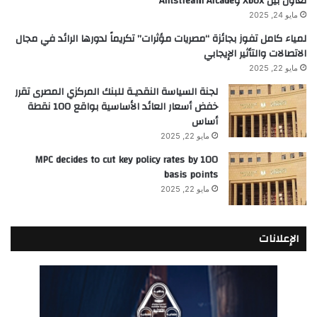
تعاون بين Xbox وAntstream Arcade
مايو 24, 2025
لمياء كامل تفوز بجائزة “مصريات مؤثرات” تكريماً لدورها الرائد في مجال
الاتصالات والتأثير الإيجابي
مايو 22, 2025
لجنة السياسة النقديـة للبنك المركزي المصرى تقرر
خفض أسعار العائد الأساسية بواقع 100 نقطة
أساس
مايو 22, 2025
MPC decides to cut key policy rates by 100
basis points
مايو 22, 2025
الإعلانات