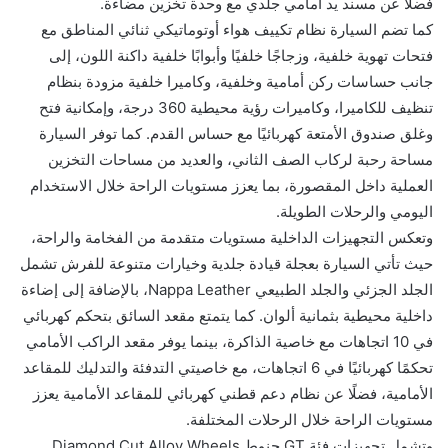
فضلًا عن مسند يد أمامي جلدي مع وحدة تخزين مضاءة.
كما تضم السيارة نظام تكييف هواء أوتوماتيكي ثنائي المناطق مع
فتحات تهوية خلفية، وزجاجًا خلفيًا وأبوابًا خلفية داكنة اللون، إلى
جانب حساسات ركن أمامية وخلفية، وكاميرا خلفية مزودة بنظام
تنظيف للكاميرا، وكاميرات رؤية محيطية 360 درجة، وإمكانية فتح
وغلق صندوق الأمتعة كهربائيًا مع حساس القدم. كما توفر السيارة
مساحة رحبة لركاب الصف الثاني، والعديد من مساحات التخزين
العملية داخل المقصورة، بما يعزز مستويات الراحة خلال الاستخدام
اليومي والرحلات الطويلة.
وتعكس التجهيزات الداخلية مستويات متقدمة من الفخامة والراحة،
حيث تأتي السيارة بعجلة قيادة جلدية وخيارات متنوعة للفرش تشمل
الجلد الجزئي والجلد الطبيعي Nappa Leather، بالإضافة إلى إضاءة
داخلية محيطية بثمانية ألوان. كما يتمتع مقعد السائق بتحكم كهربائي
في 10 اتجاهات مع خاصية الذاكرة، بينما يوفر مقعد الراكب الأمامي
تحكمًا كهربائيًا في 6 اتجاهات، مع خاصيتي التدفئة والتدليك للمقاعد
الأمامية، فضلًا عن نظام دعم قطني كهربائي للمقاعد الأمامية يعزز
مستويات الراحة خلال الرحلات المختلفة.
وتشمل تجهيزات فئة GT جنوط Diamond Cut Alloy Wheels