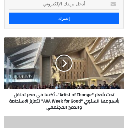
أدخل
بريدك
الإلكتروني
تحت
شعار
"Artist
of
Change"..
أكسا
في
مصر
تحتفل
تحت شعار "Artist of Change".. أكسا في مصر تحتفل
بأسبوعها
بأسبوعها السنوي "AXA Week for Good" لتعزيز الاستدامة
السنوي
والدمج المجتمعي
"AXA
Week
for
Why
Good"
KYC