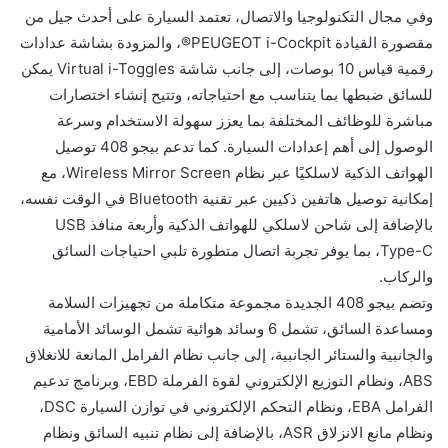
وفي مجال التكنولوجيا والاتصال، تعتمد السيارة على أحدث جيل من
مقصورة القيادة PEUGEOT i-Cockpit®️، والمزودة بشاشة عدادات
رقمية قياس 10 بوصات، إلى جانب شاشة Virtual i-Toggles يمكن
للسائق ضبطها بما يتناسب مع احتياجاته، وتتيح إنشاء اختصارات
مباشرة للوظائف المختلفة بما يعزز سهولة الاستخدام وسرعة
الوصول إلى أهم إعدادات السيارة. كما تدعم بيجو 408 توصيل
الهواتف الذكية لاسلكيًا عبر نظام Wireless Mirror Screen، مع
إمكانية توصيل هاتفين ذكيين عبر تقنية Bluetooth في الوقت نفسه،
بالإضافة إلى شاحن لاسلكي للهواتف الذكية وأربعة منافذ USB
Type-C، بما يوفر تجربة اتصال متطورة تلبي احتياجات السائق
والركاب.
وتضم بيجو 408 الجديدة مجموعة متكاملة من تجهيزات السلامة
ومساعدة السائق، تشمل 6 وسائد هوائية تشمل الوسائد الأمامية
والجانبية والستائر الجانبية، إلى جانب نظام الفرامل المانعة للانغلاق
ABS، ونظام التوزيع الإلكتروني لقوة الفرملة EBD، وبرنامج تدعيم
الفرامل EBA، ونظام التحكم الإلكتروني في توازن السيارة DSC،
ونظام مانع الانزلاق ASR، بالإضافة إلى نظام تنبيه السائق ونظام