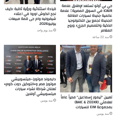
جي بي أوتو تستعد لإطلاق علامة
قيادة استثنائية ورؤية ثاقبة :كيف
iCAUR في السوق المصرية علامة
نجح انكوش اوروا في اعتلاء
عالمية جديدة لسيارات الطاقة
شيفروليه وام جى قمة مبيعات
الجديدة تجمع بين التكنولوجيا
يوليو2026
الذكية والتصميم الجريء وروح
المغامر
منذ يوم واحد
منذ 22 ساعة
دايموند موتورز–ميتسوبيشي
موتورز مصر و«التوكيل دوت كوم»
تعلنان شراكة لشراء سيارات
ميتسوبيشي أونلاين
تعيين “تيمور إسماعيل” مديراً عاماً
منذ يومين
لعلامتي (BAIC & ZEEKR)
بمجموعة EIM للسيارات
منذ يومين