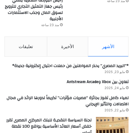
رءيس البورصة المصرية يلتقي
منذ 23 ساعة
رئيس جهاز التمثيل التجاري للترويج
لسوق المال وجذب الاستثمارات
الأجنبية
منذ 23 ساعة
الأشهر
الأخيرة
تعليقات
*”البريد المصري” يحذر المواطنين من حملات احتيال إلكترونية جديدة*
مايو 23, 2025
تعاون بين Xbox وAntstream Arcade
مايو 24, 2025
لمياء كامل تفوز بجائزة “مصريات مؤثرات” تكريماً لدورها الرائد في مجال
الاتصالات والتأثير الإيجابي
مايو 22, 2025
لجنة السياسة النقديـة للبنك المركزي المصرى تقرر
خفض أسعار العائد الأساسية بواقع 100 نقطة
أساس