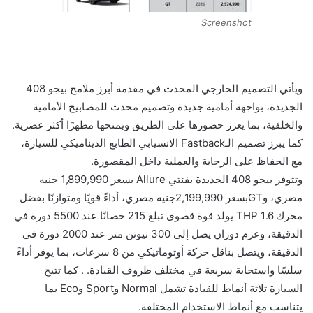
Screenshot
ويأتي التصميم الخارجي المحدث في مقدمة أبرز ملامح بيجو 408
الجديدة، بواجهة أمامية جديدة وتصميم محدث للمصابيح الأمامية
والخلفية، بما يعزز حضورها على الطريق ويمنحها مظهرًا أكثر عصرية.
كما يبرز تصميم الـFastback الانسيابي الطابع الديناميكي للسيارة،
مع الحفاظ على الرحابة والعملية داخل المقصورة.
وتتوفر بيجو 408 الجديدة بفئتي Allure بسعر 1,899,990 جنيه
مصري، وGTبسعر 2,199,990جنيه مصري، أداءً قويًا ومتوازنًا بفضل
محرك 1.6 THP يولد قوة قصوى تبلغ 215 حصانًا عند 5500 دورة في
الدقيقة، وعزم دوران يصل إلى 300 نيوتن متر عند 2000 دورة في
الدقيقة، ويتصل بناقل حركة أوتوماتيكي من 8 سرعات، بما يوفر أداءً
سلسًا واستجابة سريعة في مختلف ظروف القيادة. . كما تتيح
السيارة ثلاثة أنماط للقيادة تشمل Normal وSport وEco بما
يتناسب مع أنماط الاستخدام المختلفة.