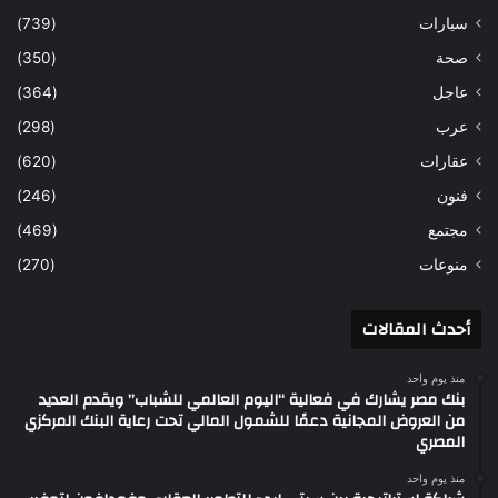
سيارات
(739)
صحة
(350)
عاجل
(364)
عرب
(298)
عقارات
(620)
فنون
(246)
مجتمع
(469)
منوعات
(270)
أحدث المقالات
منذ يوم واحد
بنك مصر يشارك في فعالية “اليوم العالمي للشباب” ويقدم العديد
من العروض المجانية دعمًا للشمول المالي تحت رعاية البنك المركزي
المصري
منذ يوم واحد