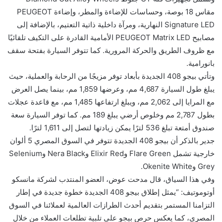
مقاس 18 بوصة، وحساسات للإضاءة والمطر، وإضاءة PEUGEOT
Signature LED النهارية، ومرآة داخلية ذاتية التعتيم، بالإضافة إلى
مصابيح PEUGEOT Matrix LED الأمامية القادرة على التكيف تلقائيًا
مع ظروف الطريق والحركة المرورية. كما تتوفر السيارة بفتحة سقف
بانورامية.
وتأتي بيجو 408 الجديدة بأبعاد توفر مزيجًا من الرحابة والعملية، حيث
يبلغ طول السيارة 4,687 مم، وعرضها 1,859 مم، بينما يصل العرض
مع المرايا إلى 2,062 مم، ويبلغ ارتفاعها 1,485 مم، مع قاعدة عجلات
بطول 2,787 مم وخلوص أرضي يبلغ 189 مم. كما توفر السيارة سعة
صندوق أمتعة تبلغ 536 لترًا يمكن زيادتها لتصل إلى 1,611 لترًا.
جدير بالذكر أن بيجو 408 الجديدة تتوفر في السوق المصري 5 ألوان
خارجية تشمل Flare Green وElixir Red وNera Black وSelenium
Grey وOkenite White.
وفي هذا السياق، قال مدحت عوض، العضو المنتدب لشركة مانسكو
أوتوموتيف: “يمثل إطلاق بيجو 408 الجديدة خطوة جديدة في إطار
التزامنا المستمر بتقديم أحدث الطرازات العالمية لعملائنا في السوق
المصري، كما يعكس حرص بيجو على تلبية تطلعات العملاء من خلال