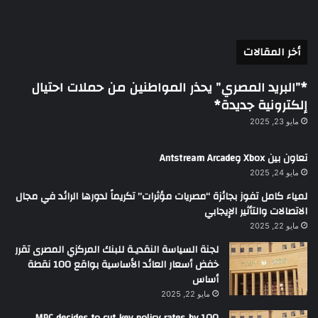
أخر المقالات
*”البريد المصري” يحذر المواطنين من حملات احتيال
إلكترونية جديدة*
مايو 23, 2025
تعاون بين Xbox وAntstream Arcade
مايو 24, 2025
لمياء كامل تفوز بجائزة “مصريات مؤثرات” تكريماً لدورها الرائد في مجال
الاتصالات والتأثير الإيجابي
مايو 22, 2025
لجنة السياسة النقديـة للبنك المركزي المصرى تقرر
خفض أسعار العائد الأساسية بواقع 100 نقطة
أساس
مايو 22, 2025
MPC decides to cut key policy rates by 100