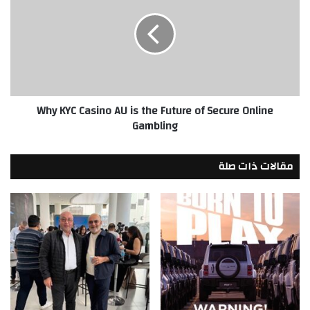
لتعزيز
Casino
الاستدامة
AU
والدمج
is
المجتمعي
the
Future
of
Secure
Why KYC Casino AU is the Future of Secure Online
Online
Gambling
Gambling
مقالات ذات صلة