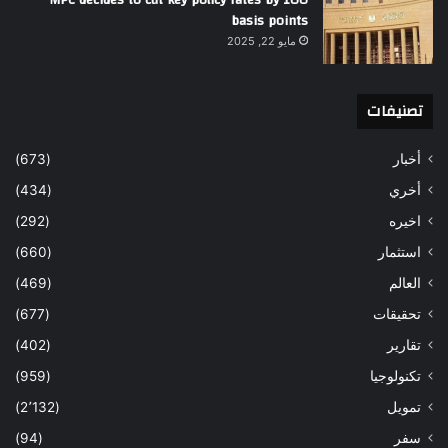
basis points
مايو 22, 2025
تصنيفات
أخبار
(673)
أخري
(434)
اخيره
(292)
استثمار
(660)
العالم
(469)
تحقيقات
(677)
تقارير
(402)
تكنولوجيا
(959)
تمويل
(2٬132)
سفر
(94)