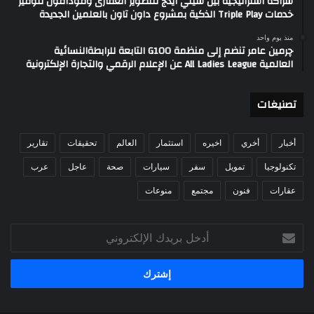
شراكة استراتيجية بين سيتي ايدج للتطوير العقارى وفودافون لتوفير
خدمات Triple Play الذكية بمشروع داون تاون بالعلمين الجديدة
منذ يوم واحد
چرمين عامر تنضم إلى منظمة G100 التابعة للرابطةالنسائية
العالمية All Ladies League عن الإعلام الرقمي والتجارة الإلكترونية
تصنيغات
أخبار
أخري
اخيره
استثمار
العالم
تحقيقات
تقارير
تكنولوجيا
تمويل
سفر
سيارات
صحة
عاجل
عرب
عقارات
فنون
مجتمع
منوعات
أدخل
بريدك
الإلكتروني