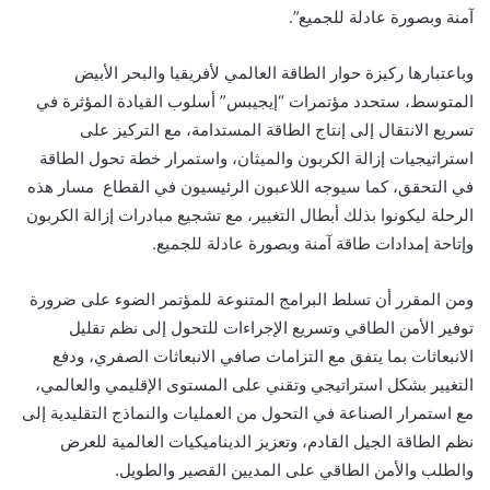
آمنة
وبصورة عادلة
للجميع”
.
وباعتبارها ركيزة حوار الطاقة العالمي لأفريقيا والبحر الأبيض
المتوسط، ستحدد مؤتمرات
“إيجيبس” أسلوب القيادة المؤثرة في
تسريع الانتقال إلى إنتاج الطاقة المستدامة، مع التركيز على
استراتيجيات إزالة الكربون والميثان، واستمرار خطة تحول الطاقة
في التحقق، كما سيوجه اللاعبون الرئيسيون في القطاع مسار هذه
الرحلة ليكونوا بذلك أبطال التغيير، مع تشجيع مبادرات إزالة الكربون
وإتاحة إمدادات طاقة آمنة
وبصورة عادلة
للجميع.
ومن المقرر أن تسلط البرامج المتنوعة للمؤتمر الضوء على ضرورة
توفير الأمن الطاقي وتسريع الإجراءات للتحول إلى نظم تقليل
الانبعاثات بما يتفق مع التزامات
صافي الانبعاثات الصفري
، ودفع
التغيير بشكل استراتيجي وتقني على المستوى الإقليمي والعالمي،
مع استمرار الصناعة في التحول من العمليات والنماذج التقليدية إلى
نظم الطاقة الجيل القادم، وتعزيز الدينامي
كي
ات العالمية للعرض
والطلب والأمن الطاقي على المديين القصير والطويل.