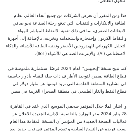
التحول الطاقي.
هذا ومن المقرر أن تعرض الشركات من جميع أنحاء العالم، نظام
الطاقة والابتكارات والتقنيات التي تدفع رحلة الصناعة نحو صافي
الانبعاثات الصفري، بما في ذلك تقنية الالتقاط المباشر للهواء
والتقاط الكربون وإحتجازه واستخدامه وتخزينه، بالإضافة إلى أجهزة
التحليل الكهربائي للهيدروجين الأخضر وتقنية الطاقة للأشياء، والذكاء
الاصطناعي (
AI
)، والإنترنت الصناعي للأشياء (
IIoT
).
كما تتيح نسخة “إيجيبس” لعام 2024 فرصًا استثمارية ملموسة في
قطاع الطاقة بمصر، لتوحيد الأطراف ذات صلة للقيام بأدوار حاسمة
في مشاريع المنطقة القادمة التي تزيد قيمتها عن مليار دولار في
قطاع النفط والغاز الطبيعي في منطقة الصحراء الغربية في مصر
.
و اشار الملا خلال
ال
مؤتمر صحفي الموسع
الذي عُقد في القاهرة
28 يناير 2024
بمقر الوزارة بالعاصمة الإدارية الجديدة للاعلان عن
فعاليات النسخة الجديدة من المؤتمر
أن النسخة المقامة هذا العام
نسخة فريدة عن النسخ السابقة و تقدم المؤتمر في ثوب جديد بعد