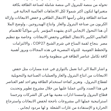
تحوله من منصة للبترول الي منصة شاملة لصناعة الطاقة بكافة
متغيراتها لتكون اكثر شمولا لكل الاتجاهات العالمية الحالية في
صناعة الطاقة وعلي رأسها الانتقال الطاقي و خفض الانبعاثات وازالة
الكربون من صناعة البترول والغاز وانتاج الهيدروجين ، واوضح الملا
أن هذا التحول الايجابي الذي يشهده المؤتمر يأتي مواكباً للاهتمام
العالمي الكبير بالانتقال الطاقي وخفض الانبعاثات وخاصة مع تنظيم
مصر بنجاح لقمة المناخ في شرم الشيخ
COP27
، والالتزامات
والخطط القومية للدولة المصرية في هذه المجالات وبروز أهمية
كافة تكامل عناصر الطاقة في منظومة واحدة.
و اشار الملا الي اننا نعمل بالتوازي في عدة مسارات مثل خفض
الانبعاثات من انتاج البترول والغاز والعمليات الصناعية والتحويلية
لقطاع البترول، وتعزيز كفاءة استخدام الطاقة وهو احد اهم العناصر
في هذا الصدد والتي عملنا عليها من خلال مشروع تطوير وتحديث
قطاع البترول واسسنا ادارات معنية بها في كل الشركات وترجمنا
استراتيجية عملها الي مشروعات ناجحة لخفض الانبعاثات واسترجاع
الحرارة و الإستفادة من غازات الشعلة و لها مردود ايجابي .