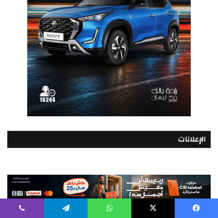
الإعلانات
يسبوك
‫X
واتساب
تيلقرام
ڤايبر