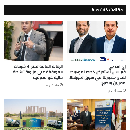
في
مقالات ذات صلة
6
اكتوبر
إي اف چي
الرقابة المالية تمنح 4 شركات
فاينانس تستعرض خطط نمو«بلد»
الموافقة على مزاولة أنشطة
لتعزيز حضورها في سوق تحويلاتال
مالية غير مصرفية
مصريين بالخارج
منذ 5 أيام
منذ 4 أيام