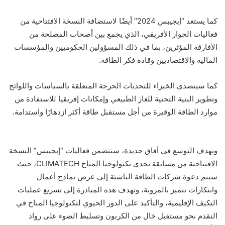
كما يستعد “إيجيبس
2024″ أيضًا لاستضافة النسخة الافتتاحية من
فعاليات الحوار الأفريقي، الذي يجمع بين أصحاب المصلحة من
الأفارقة المؤثرين، بما في ذلك المسؤولين الحكوميين والمؤسسات
المالية والاقتصاديين وقادة فكر الطاقة.
كما سيتصدى الخبراء للتحديات
الحرجة
المتعلقة بالسياسات واللوائح
وتطوير البنية التحتية للغاز الطبيعي وإمكانات إفريقيا للاستفادة من
موارد الطاقة الوفيرة من أجل مستقبل طاقة أكثر ازدهارًا واستدامة
.
وبهدف
التوسع في آفاق جديدة، س
ت
تضمن فعاليات “إيجيبس” النسخة
الافتتاحية من مسابقة تحدي تكنولوجيا المناخ
CLIMATECH
، حيث
سيتم دعوة شركات الطاقة الناشئة إلى عرض نماذج أعمال
وابتكارات تتميز بالمرونة، وتهدف هذه المبادرة إلى تسريع عمليات
التكيف الإقليمية، والتأكيد على الدور الحيوي لتكنولوجيا المناخ في
التقدم نحو مستقبل خال من الكربون وتسليط الضوء على رواد