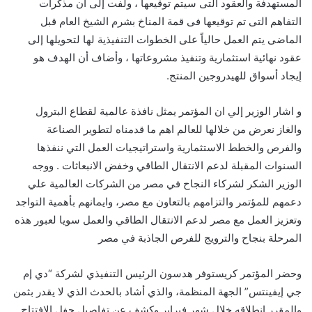
المستهدفة والعقود التى سيتم توقيعها ، ولفت إلى أن مذكرات
التفاهم التى تم توقيعها فى قمة المناخ بشرم الشيخ العام قبل
الماضى يتم العمل حالياً على الخطوات التنفيذية لها لتحويلها إلى
عقود نهائية استثمارية وتنفيذ مشروعاتها ، وأضاف أن الهدف هو
إيجاد أسواق للهيدروجين المنتج.
و اشار الوزير إلي ان المؤتمر يمثل نافذة عالمية لقطاع البترول
والغاز نعرض من خلالها للعالم اهم ما قدمناه لتطوير الصناعة
والفرص والخطط الاستثمارية واستراتيجيات العمل التي ننفذها
السنوات المقبلة لدعم الانتقال الطاقي وخفض الانبعاثات .
ووجه
الوزير الشكر لشركاء النجاح في مصر من الشركات العالمية علي
دعمهم للمؤتمر والتزامهم بالتعاون مع مصر، وايمانهم بأهمية التواجد
وتعزيز العمل مع مصر لدعم الانتقال الطاقي والعمل سويا لعبور هذه
المرحلة بنجاح والترويج للفرص الجاذبة في مصر
وحضر المؤتمر كريستوفر هدسون الرئيس التنفيذي لشركة “دي إم
جي إيفينتس” الجهة المنظمة، والذي أشاد بال
حدث
الذي لا يقدر بثمن
والمقرر إنطلاقه خلال شهر فبراير.وكشف عن تفاصيل حفل الافتتاح