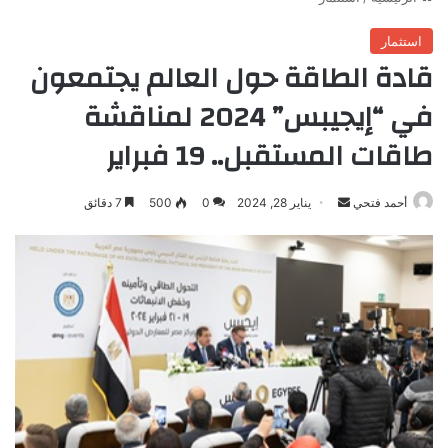
استثمار
قادة الطاقة حول العالم يجتمعون
في “إيجيبس” 2024 لمناقشة
طاقات المستقبل.. 19 فبراير
أرسل
أحمد فتحي
يناير 28, 2024
0
500
7 دقائق
بريدا
إلكترونيا