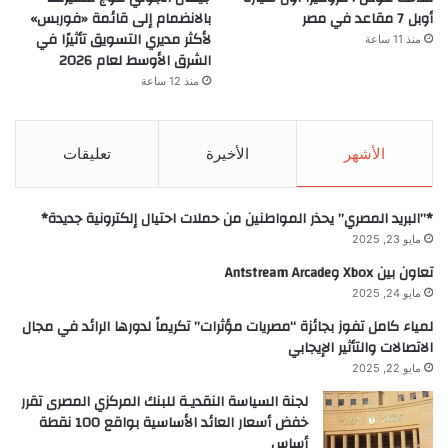
أوبل 7 مقاعد في مصر
بالانضمام إلى قائمة «فوربس»
لأكثر مديري التسويق تأثيرًا في
منذ 11 ساعة
الشرق الأوسط لعام 2026
منذ 12 ساعة
الأشهر
الأخيرة
تعليقات
*”البريد المصري” يحذر المواطنين من حملات احتيال إلكترونية جديدة*
مايو 23, 2025
تعاون بين Xbox وAntstream Arcade
مايو 24, 2025
لمياء كامل تفوز بجائزة “مصريات مؤثرات” تكريماً لدورها الرائد في مجال
الاتصالات والتأثير الإيجابي
مايو 22, 2025
لجنة السياسة النقديـة للبنك المركزي المصرى تقرر
خفض أسعار العائد الأساسية بواقع 100 نقطة
أساس