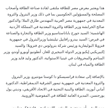
هذا ويعتبر
معرض مصر للطاقة
ملتقى لقادة صناعة الطاقة وأصحاب
المصلحة والمسؤولين الحكوميين بما في ذلك وزير البترول والثروة
المعدنية في جمهورية مصر العربية المهندس طارق الملا؛ والدكتور
صالح الخرابشة وزير الطاقة والثروة المعدنية في المملكة الأردنية
الهاشمية؛ السيد جورج باباناستاسيو وزير الطاقة والتجارة والصناعة
في قبرص؛ السيد بيدرو رافاييل تيليتشيا وزيرالبترول في جمهورية
فنزويلا البوليفارية ورئيس شركة بترولوس دي فنزويلا؛ والسيد
إكبيريكبي إيكبو وزير الدولة النيجيري للغاز، أنطونيو أوبورو أوندو، وزير
المناجم والمحروقات في غينيا الاستوائية، الدكتور وليد فايد وزير
الطاقة والمياه في لبنان.
بالإضافة إلى سعادة فرانسيسكو دا كوستا مونتيرو، وزير البترول
والثروة المعدنية في جمهورية تيمور الشرقية الديمقراطية، الدكتورة
أماني أبوزيد، الطاقة والبنية التحتية في الاتحاد الأفريقي، وديتي يول
يورجنسن، المديرة العامة للطاقة في المفوضية الأوروبية.
ومن المقرر أن يستضيف المؤتمر الاستراتيجي قادة فكر دوليين