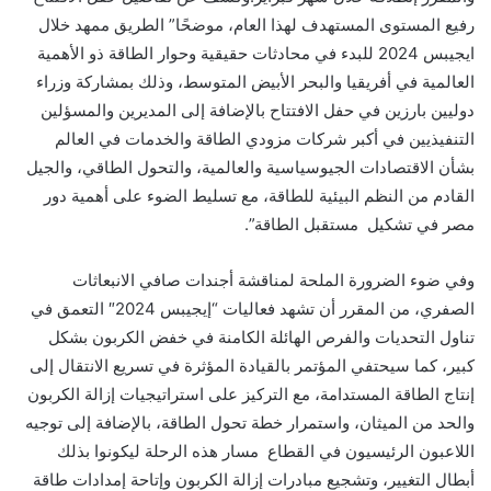
رفيع المستوى المستهدف لهذا العام، موضحًا” الطريق ممهد خلال
ايجيبس 2024 ل
لبدء في
محادثات حقيقية وحوار الطاقة ذو الأهمية
العالمية في أفريقيا والبحر الأبيض المتوسط، وذلك بمشاركة وزراء
دوليين بارزين في حفل الافتتاح بالإضافة إلى المديرين
والمسؤلين
التنفيذيين في أكبر شركات مزودي الطاقة والخدمات في
العالم
بشأن الاقتصادات الجيوسياسية والعالمية، والتحول الطاقي، والجيل
القادم من النظم البيئية للطاقة، مع تسليط الضوء على أهمية دور
مصر في تشكيل مستقبل الطاقة”.
وفي ضوء الضرورة الملحة لمناقشة أجندات
صافي الانبعاثات
الصفري
، من المقرر أن تشهد فعاليات “
إيجيبس 2024″ التعمق في
تناول التحديات والفرص الهائلة الكامنة في خفض الكربون بشكل
كبير، كما سيحتفي المؤتمر بالقيادة المؤثرة في تسريع الانتقال إلى
إنتاج الطاقة المستدامة، مع التركيز على استراتيجيات إزالة الكربون
والحد من الميثان، واستمرار خطة تحول الطاقة، بالإضافة إلى توجيه
اللاعبون الرئيسيون في القطاع مسار هذه الرحلة ليكونوا بذلك
أبطال التغيير، وتشجيع مبادرات إزالة الكربون وإتاحة إمدادات طاقة