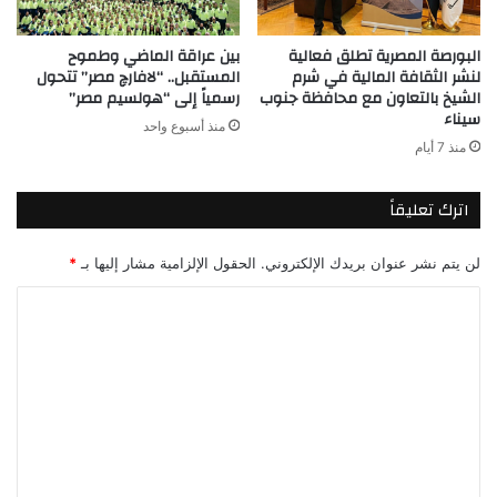
البورصة المصرية تطلق فعالية
بين عراقة الماضي وطموح
لنشر الثقافة المالية في شرم
المستقبل.. “لافارچ مصر” تتحول
الشيخ بالتعاون مع محافظة جنوب
رسمياً إلى “هولسيم مصر”
سيناء
منذ أسبوع واحد
منذ 7 أيام
اترك تعليقاً
لن يتم نشر عنوان بريدك الإلكتروني.
الحقول الإلزامية مشار إليها بـ
*
ا
ل
ت
ع
ل
ي