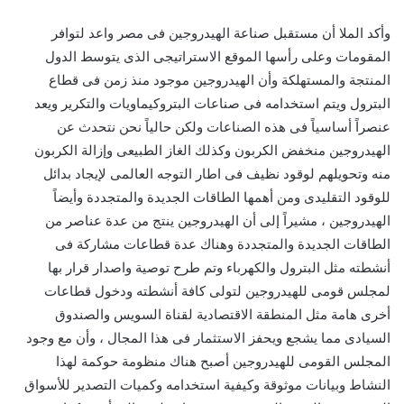
وأكد الملا أن مستقبل صناعة الهيدروجين فى مصر واعد لتوافر
المقومات وعلى رأسها الموقع الاستراتيجى الذى يتوسط الدول
المنتجة والمستهلكة وأن الهيدروجين موجود منذ زمن فى قطاع
البترول ويتم استخدامه فى صناعات البتروكيماويات والتكرير ويعد
عنصراً أساسياً فى هذه الصناعات ولكن حالياً نحن نتحدث عن
الهيدروجين منخفض الكربون وكذلك الغاز الطبيعى وإزالة الكربون
منه وتحويلهم لوقود نظيف فى اطار التوجه العالمى لإيجاد بدائل
للوقود التقليدى ومن أهمها الطاقات الجديدة والمتجددة وأيضاً
الهيدروجين ، مشيراً إلى أن الهيدروجين ينتج من عدة عناصر من
الطاقات الجديدة والمتجددة وهناك عدة قطاعات مشاركة فى
أنشطته مثل البترول والكهرباء وتم طرح توصية واصدار قرار بها
لمجلس قومى للهيدروجين لتولى كافة أنشطته ودخول قطاعات
أخرى هامة مثل المنطقة الاقتصادية لقناة السويس والصندوق
السيادى مما يشجع ويحفز الاستثمار فى هذا المجال ، وأن مع وجود
المجلس القومى للهيدروجين أصبح هناك منظومة حوكمة لهذا
النشاط وبيانات موثوقة وكيفية استخدامه وكميات التصدير للأسواق