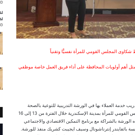
لم
لد
كاوى المجلس القومي للمرأة نفسيًّا وتقنياً
تمثل أهم أولويات المحافظة على أداء فريق العمل خاصة موظفي
ب خدمة العملاء بها في الورشة التدريبية للتوعية بالصحة
النفسية وإدارة حالات العنف التي أطلقها المجلس القومي للمرأة بمدينة الإسكندرية خلال الفترة من 13 إلى 16
الورشة بالشراكة مع برنامج التمكين الاقتصادي والاجتماعي
مؤسسة باثفايندر إنترناشونال وسيف ايجيبت كشريك منفذ للورشة.