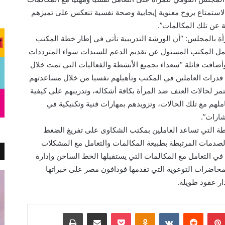
استمتاع بروح معنوية إيجابية وصحة نفسية تنعكس على تميزهم
ة عن تلك المكالمات”.
ة بالمجلس: “أن الورشة التدريبية تأتي في إطار خطة المكتب
مل المكتب المسئول عن تقديم الدعم للسيدات سواء المترددات
و المتصلات بخط الاستشارات (١٥١١٥) ، وأضافت قائلة “سعداء بجميع الأنشطة والفعاليات التي تمت خلال
قدرات العاملين في المكتب وتأهيلهم نفسيا من خلال مساعدتهم
 لحالات العنف ضد المرأة بكافة أشكاله، وتدريبهم على كيفية
لهم مع تلك الحالات، وتزويدهم بمهارات فنية وتكنيكية في
شارات”.
شطة التي تساعد العاملين بمكتب الشكاوى على تفريغ الضغط
لصدمات المرتبطة بطبيعة المكالمات والتعامل مع المشكلات
في التعامل مع المكالمات التي يستقبلها الخط الساخن وإدارة
 المحاضرات التوعوية التي تقدمها فودافون مصر على خبراتها
ار عقود طويلة.
بينتيريست
Odnoklassniki
‫Pocket
مشاركة عبر البريد
طباعة