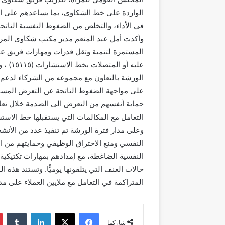
الواردة على خط الشكاوى، بما يساعدهم على ال
في الأداء، والتخلص من الضغوط النفسية الناتج
وأكدت أمل عبد المنعم مدير مكتب شكاوى المرأ
المستمرة لتنمية وثقل قدرات ومهارات فريق ع
عليه أ
الورشة بالتعاون مع مجموعه من الشركاء لدعم 
على مواجهة الضغوط الناتجة عن التعرض المستمر
حماية أنفسهم من التعرض الى الصدمة خلال تعام
التعامل مع المكالمات التي يستقبلها خط الاست
وعلى مدار فترة الورشة تم تنفيذ عدد من الأن
النفسي ومنع الاحتراق الوظيفي وحمايتهم من ا
النفسية الضاغطة، مع إمدادهم بمهارات تكتيكية 
حالات العنف التي يتلقونها يوميًّا. وتستند هذه
المتراكمة في التعامل مع ملايين العملاء على مد
فيسبوك
‫X
لينكدإن
شاركها