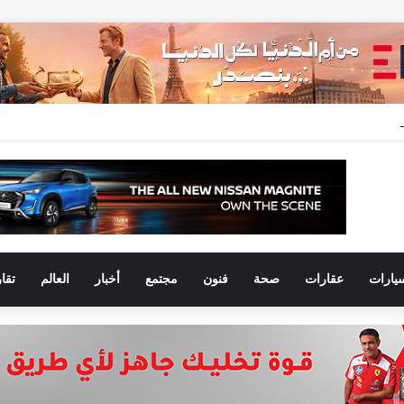
 نحو التوسع.. أحمد علي يقود علامتي Omoda و Jaecoo مع مجموعة عز العرب
يارات
عقارات
صحة
فنون
مجتمع
أخبار
العالم
تقا