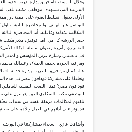
وخلال الورشة، قام فريق إدارة تدريب خدمة ال
التدريبية التي تستهدف موظفي مكتب تلقي الش
الأولى بعنوان تسليط الضوء على أهمية دور ممث
التواصل عبر الهاتف، والمحاضرة الثانية تتناول 
المكالمة بكفاءة وفاعلية، أما المحاضرة الثالثة ب
حضر الورشة كل من، أمل توفيق، مدير مكتب شكا
المشروع، وأميرة رضوان، ممثلة الوكالة الأمريكي
في باثفيندر، وسارة عزيز، المؤسس والمدير الت
ومراقبة الجودة بخدمه العملاء، وعبدالله محمد 
هالة كمال من فريق التدريب بإدارة خدمة العملا
وتعليقًا على مشاركة فودافون مصر في هذه المب
فودافون مصر:” تمثل الصحة النفسية للعاملين أ
لموظفي مكتب الشكاوى الذين يعيشون على مدار
تلقيهم لمكالمات مرهقة نفسيًا من سيدات معنّ
قد يؤثر على أدائهم في العمل والأهم على صحته
وأضافت غازي: “سعداء بمشاركتنا في الورشة الت
المجلس القومي للمرأة، لتدريب فريق شكاوى الم