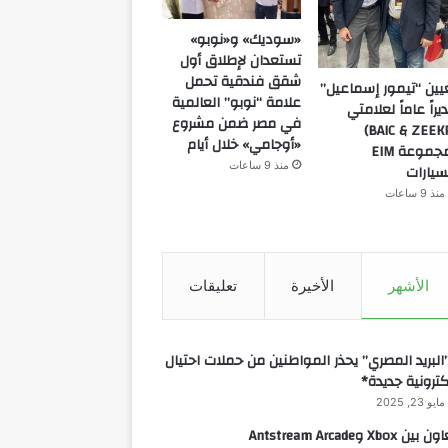
«سوديك» و«نوبو»
تستعدان لإطلاق أول
شقق فندقية تحمل
يين “تيمور إسماعيل”
علامة “نوبو” العالمية
يراً عاماً لعلامتي
في مصر ضمن مشروع
(BAIC & ZEEKR)
«أوجامي» خلال أيام
بمجموعة EIM
منذ 9 ساعات
سيارات
منذ 9 ساعات
الأشهر
الأخيرة
تعليقات
البريد المصري” يحذر المواطنين من حملات احتيال
كترونية جديدة*
مايو 23, 2025
 بين Xbox وAntstream Arcade