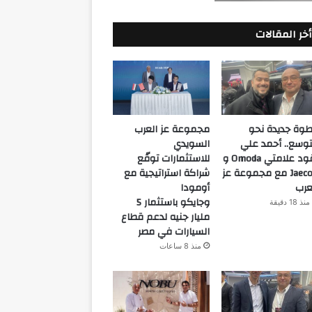
أخر المقالات
وة جديدة نحو
مجموعة عز العرب
توسع.. أحمد علي
السويدي
يقود علامتي Omoda و
للاستثمارات توقّع
Jaecoo مع مجموعة عز
شراكة استراتيجية مع
عرب
أومودا
وجايكو باستثمار 5
منذ 18 دقيقة
مليار جنيه لدعم قطاع
السيارات في مصر
منذ 8 ساعات