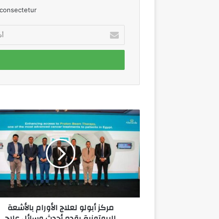
consectetur.
أدخل
بريدك
الإلكتروني
مركز
أبولو
لعلاج
الأورام
بالأشعة
البروتونية
يقدم
أحدث
وسائل
مركز أبولو لعلاج الأورام بالأشعة
علاج
البروتونية يقدم أحدث وسائل علاج
السرطان