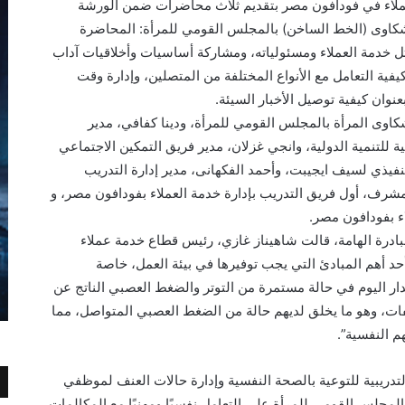
عملاء في فودافون مصر بتقديم ثلاث محاضرات ضمن الورشة
كاوى (الخط الساخن) بالمجلس القومي للمرأة: المحاضرة
ل خدمة العملاء ومسئولياته، ومشاركة أساسيات وأخلاقيات آداب
كيفية التعامل مع الأنواع المختلفة من المتصلين، وإدارة وقت
عنوان كيفية توصيل الأخبار السيئة.
وى المرأة بالمجلس القومي للمرأة، ودينا كفافي، مدير
ة للتنمية الدولية، وانجي غزلان، مدير فريق التمكين الاجتماعي
نفيذي لسيف ايجيبت، وأحمد الفكهانى، مدير إدارة التدريب
مشرف، أول فريق التدريب بإدارة خدمة العملاء بفودافون مصر، و
ء بفودافون مصر.
ادرة الهامة، قالت شاهيناز غازي، رئيس قطاع خدمة عملاء
حد أهم المبادئ التي يجب توفيرها في بيئة العمل، خاصة
 اليوم في حالة مستمرة من التوتر والضغط العصبي الناتج عن
فات، وهو ما يخلق لديهم حالة من الضغط العصبي المتواصل، مما
م النفسية”.
دريبية للتوعية بالصحة النفسية وإدارة حالات العنف لموظفي
جلس القومي للمرأة على التعامل نفسيًا ومهنيًا مع المكالمات