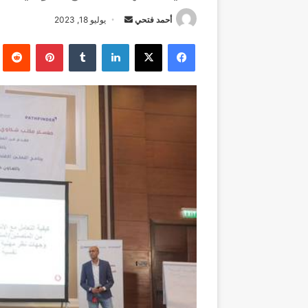
أرسل
أحمد فتحي
يوليو 18, 2023
بريدا
فيسبوك
‫X
لينكدإن
بينتيريست
إلكترونيا