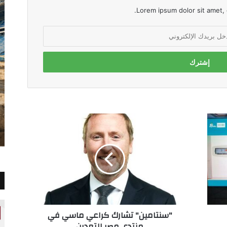
Lorem ipsum dolor sit amet, 
"سنتامين"
تشارك
كراعي
ماسي
في
منتدى
مصر
للتعدين
"سنتامين" تشارك كراعي ماسي في
منتدى مصر للتعدين