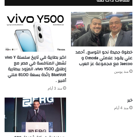
مقالات ذات صلة
خطوة جديدة نحو التوسع.. أحمد
اكبر بطارية في تاريخ سلسلة vivo Y
علي يقود علامتي Omoda و
تشعل المنافسة في مصر مع
Jaecoo مع مجموعة عز العرب
إطلاق vivo Y500، المزود ببطارية
منذ يومين
BlueVolt رائدة بسعة 8100 مللي
أمبير .
منذ 3 أيام
خبر
منذ 4 أيام