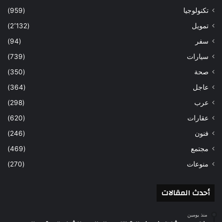
تكنولوجيا
(959)
تمويل
(2٬132)
سفر
(94)
سيارات
(739)
صحة
(350)
عاجل
(364)
عرب
(298)
عقارات
(620)
فنون
(246)
مجتمع
(469)
منوعات
(270)
أحدث المقالات
منذ يومين