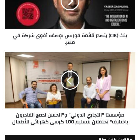
فوربس
بوصفه
أقوى
شركة
في
بنك (CIB) يتصدر قائمة فوربس بوصفه أقوى شركة في
مصر.
مصر.
مؤسستا
"التجاري
الدولي"
و"الحسن
لدمج
القادرون
باختلاف"
تحتفلان
بتسليم
مؤسستا "التجاري الدولي" و"الحسن لدمج القادرون
100
باختلاف" تحتفلان بتسليم 100 كرسي كهربائي للأطفال
كرسي
كهربائي
للأطفال