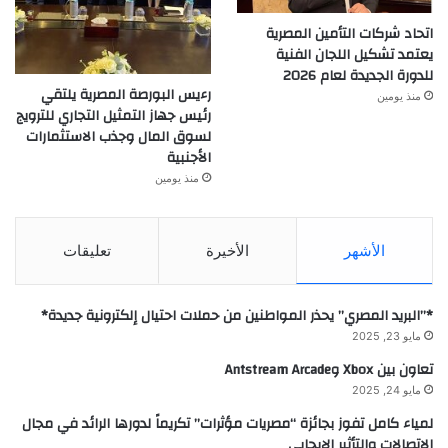
اتحاد شركات التأمين المصرية
يعتمد تشكيل اللجان الفنية
للدورة الجديدة لعام 2026
رءيس البورصة المصرية يلتقي
منذ يومين
رئيس جهاز التمثيل التجاري للترويج
لسوق المال وجذب الاستثمارات
الأجنبية
منذ يومين
الأشهر
الأخيرة
تعليقات
*”البريد المصري” يحذر المواطنين من حملات احتيال إلكترونية جديدة*
مايو 23, 2025
تعاون بين Xbox وAntstream Arcade
مايو 24, 2025
لمياء كامل تفوز بجائزة “مصريات مؤثرات” تكريماً لدورها الرائد في مجال
الاتصالات والتأثير الإيجابي