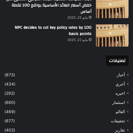
خفض أسعار العائد الأساسية بواقع 100 نقطة
أساس
مايو 22, 2025
MPC decides to cut key policy rates by 100
basis points
مايو 22, 2025
تصنيفات
أخبار
(673)
أخري
(434)
اخيره
(292)
استثمار
(660)
العالم
(469)
تحقيقات
(677)
تقارير
(402)