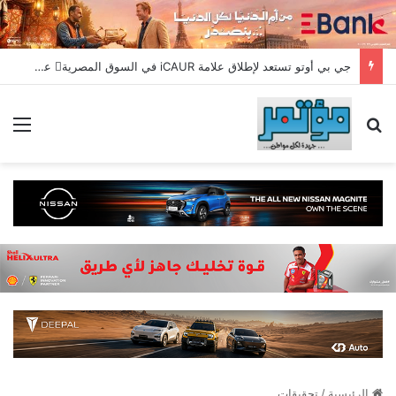
جي بي أوتو تستعد لإطلاق علامة iCAUR في السوق المصرية علامة عالمية جديدة لسيارات الطاقة الجديدة تجمع بين التكنولوجيا الذكية والتصميم الجريء وروح المغامر
بحث عن
الق
الرئيسية
/
تحقيقات