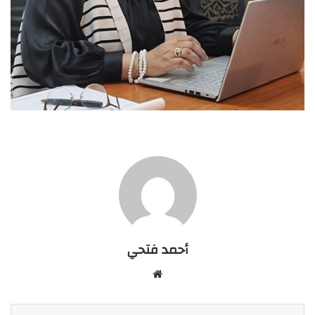
أحمد فتحي
موقع
الويب