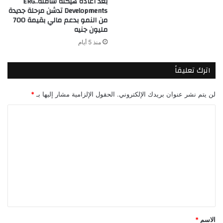
بعد اعادة هيكلة شاملة..ERG
Developments تدشن مرحلة جديدة
من النمو بدعم مالي بقيمة 700
مليون جنيه
منذ 5 أيام
اترك تعليقاً
لن يتم نشر عنوان بريدك الإلكتروني.
الحقول الإلزامية مشار إليها بـ
*
ا
ل
ت
ع
ل
ي
ق
*
الاسم
*