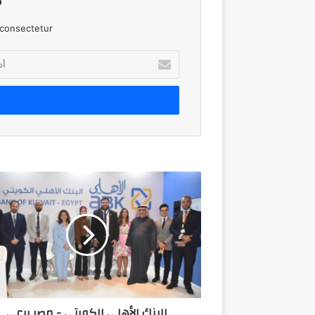
consectetur.
أدخل
بريدك
الإلكتروني
البنك
الأهلي
الكويتي
-
مصر
يرعي
الأسبوع
الكويتي
في
البنك الأهلي الكويتي - مصر يرعي
مصر