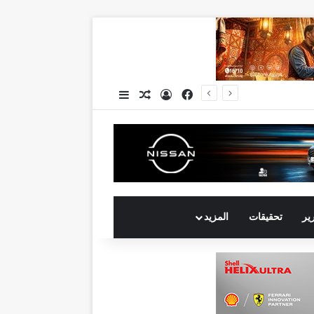
فيسبوك
تسجيل الدخول
مقال عشوائي
إضافة عمود جانبي
جي بي أوتو تستعد لإطلاق علامة iCAUR في السوق المصرية علامة عالمية جديدة لسيارات الطاقة الجديدة تجمع بين التكنولوجيا الذكية والتصميم الجريء وروح المغامر
رير
تحقيقات
المزيد