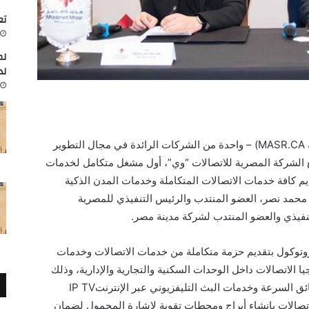
تعاون
لم
لد
أعلنت شركة مدينة مصر (كود البورصة المصرية MASR.CA) – واحدة من الشركات الرائدة في مجال التطوير
 الشركة المصرية للاتصالات “وي”، أول مشغل متكامل لخدمات
يم كافة خدمات الاتصالات المتكاملة وخدمات المدن الذكية
 محمد نصر، العضو المنتدب والرئيس التنفيذي للمصرية
تنفيذي والعضو المنتدب لشركة مدينة مصر.
روتوكول بتقديم حزمة متكاملة من خدمات الاتصالات وخدمات
ا الاتصالات داخل الوحدات السكنية والتجارية والإدارية، وذلك
بما يشمل خدمات التليفون الأرضي والإنترنت فائق السرعة وخدمات البث التليفزيوني عبر الإنترنتIP TV
اتصالات بإنشاء أبراج ومحطات تقوية لإشارة المحمول لضمان