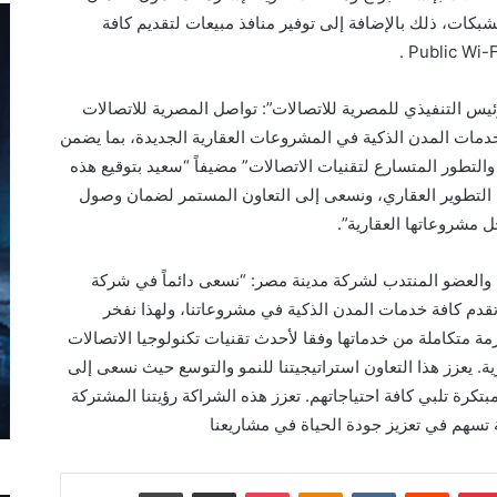
بكات، ذلك بالإضافة إلى توفير منافذ مبيعات لتقديم كافة
س التنفيذي للمصرية للاتصالات”: تواصل المصرية للاتصالات
دمات المدن الذكية في المشروعات العقارية الجديدة، بما يضمن
 والتطور المتسارع لتقنيات الاتصالات” مضيفاً “سعيد بتوقيع هذه
ل التطوير العقاري، ونسعى إلى التعاون المستمر لضمان وصول
 مشروعاتها العقارية”.
 والعضو المنتدب لشركة مدينة مصر: “نسعى دائماً في شركة
دم كافة خدمات المدن الذكية في مشروعاتنا، ولهذا نفخر
مة متكاملة من خدماتها وفقا لأحدث تقنيات تكنولوجيا الاتصالات
رية. يعزز هذا التعاون استراتيجيتنا للنمو والتوسع حيث نسعى إلى
مبتكرة تلبي كافة احتياجاتهم. تعزز هذه الشراكة رؤيتنا المشتركة
 تسهم في تعزيز جودة الحياة في مشاريعنا
بينتيريست
Odnoklassniki
‫Pocket
مشاركة عبر البريد
طباعة