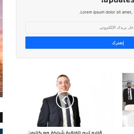
Lorem ipsum dolor sit amet, 
ڤاليو
تبرم
اتفاقية
شراكة
مع
كازيون
لتقديم
حلول
تمويل
ڤاليو تبرم اتفاقية شراكة مع كازيون
ميسرة