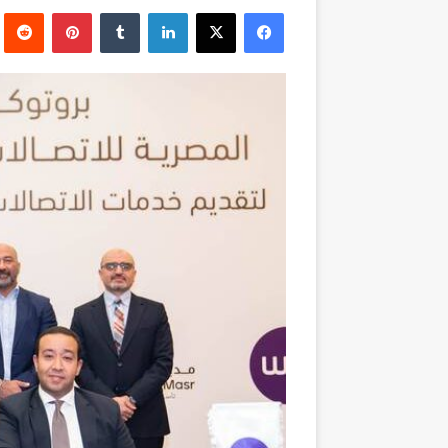
بريدا
فيسبوك
‫X
لينكدإن
بينتيريست
إلكترونيا