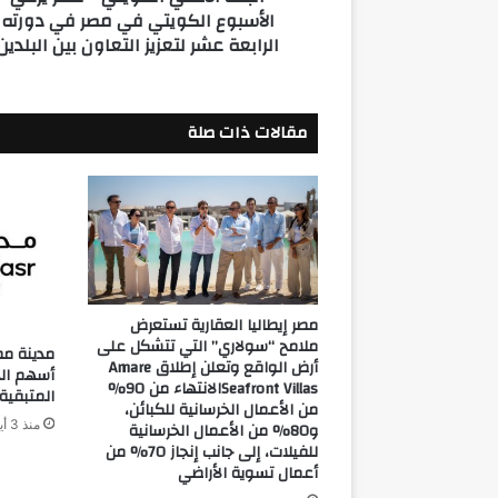
الأسبوع الكويتي في مصر في دورته
في
الرابعة عشر لتعزيز التعاون بين البلدين
دورته
الرابعة
عشر
لتعزيز
مقالات ذات صلة
التعاون
بين
البلدين
مصر إيطاليا العقارية تستعرض
ملامح “سولاري” التي تتشكل على
مدينة مص
أرض الواقع وتعلن إطلاق Amare
أسهم الخز
Seafront Villasالانتهاء من 90%
المتبقية
من الأعمال الخرسانية للكبائن،
منذ 3 أيام
و80% من الأعمال الخرسانية
للفيلات، إلى جانب إنجاز 70% من
أعمال تسوية الأراضي