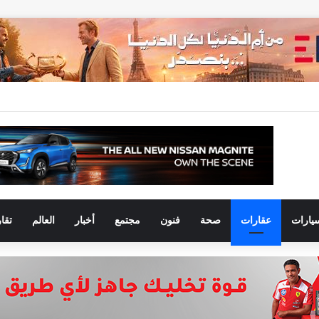
يارات
عقارات
صحة
فنون
مجتمع
أخبار
العالم
تقا