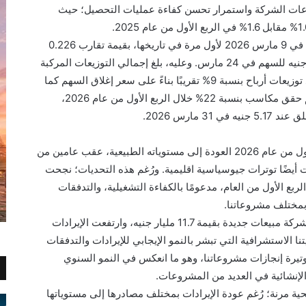
وعات الشركة واستمرار تحسن كفاءة عمليات التحصيل؛ حيث
• وزعت مدينة مصر أسهم مجانية بنسبة 4.17% في 9 مارس 2026 لأول مرة في تاريخها، بقيمة تقارب 0.226
جنيه للسهم، تلاها توزيع أرباح نقدية بقيمة 0.15 جنيه للسهم في 24 مارس. وعليه، بلغ إجمالي التوزيعات المركبة
ما يقارب 0.376 جنيه للسهم، وهو ما يمثل عائد توزيعات أرباح بنسبة 9% تقريبًا بناءً على سعر إغلاق السهم كما
في 31 ديسمبر 2025. والجدير بالذكر أن السهم حقق مكاسب بنسبة 22% خلال الربع الأول من عام 2026،
• واصل السوق العقاري المصري خلال الربع الأول من عام 2026 العودة إلى مستوياته الطبيعية، عقب عامين من
 أيضًا توترات جيوسياسية اقليمية. ورُغم هذه التحديات؛ نجحت
ربع الأول من العام، مدعومًا بالكفاءة التشغيلية، والتدفقات
 بمختلف مشروعاتنا.
• فخلال الربع الأول من العام الجاري، حققت الشركة مبيعات جديدة بقيمة 11.7 مليار جنيه، وارتفعت الإيرادات
ه، مما يؤكد رؤيتنا الاستشرافية التي تبشر بالنمو الإيجابي للإيرادات والتدفقات
وتيرة إنجازات مشروعاتنا، وهو ما انعكس في النمو السنوي
لإنشائية في العديد من المشروعات.
حية مرنة؛ رُغم عودة الإيرادات بمختلف مصادرها إلى مستوياتها