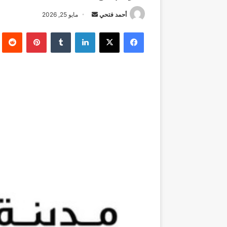
أرسل
أحمد فتحي
مايو 25, 2026
بريدا
فيسبوك
‫X
لينكدإن
بينتيريست
إلكترونيا