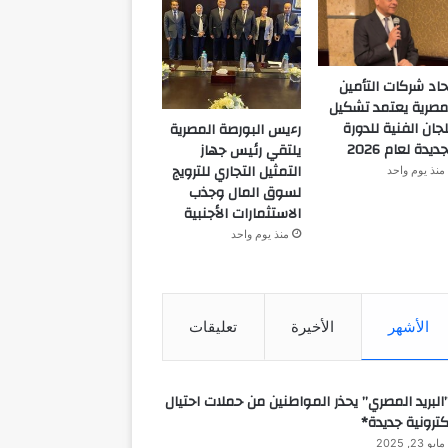
حاد شركات التأمين
مصرية يعتمد تشكيل
لجان الفنية للدورة
رءيس البورصة المصرية
جديدة لعام 2026
يلتقي رئيس جهاز
التمثيل التجاري للترويج
منذ يوم واحد
لسوق المال وجذب
الاستثمارات الأجنبية
منذ يوم واحد
الأشهر
الأخيرة
تعليقات
البريد المصري” يحذر المواطنين من حملات احتيال
كترونية جديدة*
مايو 23, 2025