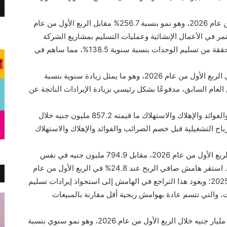
• سلّمت الشركة 831 وحدة خلال الربع الأول من عام 2026، وهو نمو بنسبة 256.7% مقابل الربع الأول من عام
ستمر في الأعمال الإنشائية وعمليات التسليم بمشاريع الشركة
الرائدة. وبالتزامن مع ذلك، قفزت الإيرادات المحققة من تسليم الوحدات بنسبة سنوية 138.5%، مما ساهم في
• بلغ إجمالي إيرادات الشركة 2.8 مليار جنيه في الربع الأول من عام 2026، وهو ما يمثل زيادة سنوية بنسبة
لفترة من العام السابق، مدفوعًا بشكل رئيسي بزيادة الإيرادات الناتجة عن
• سجلت الأرباح التشغيلية قبل خصم الضرائب والفوائد والإهلاك والاستهلاك ما قيمته 857.2 مليون جنيه خلال
ع وصول هامش الأرباح التشغيلية قبل خصم الضرائب والفوائد والإهلاك والاستهلاك
• بلغ صافي الربح مبلغ 682.5 مليون جنيه في الربع الأول من عام 2026، مقابل 794.9 مليون جنيه في نفس
الفترة من العام السابق. بمعدل انخفاض 14.1%. استقر هامش صافي الربح عند 24.8% في الربع الأول من عام
2026 مقابل 31.0% في الفترة نفسها من عام 2025؛ ويعود هذا التراجع في الهامش إلى استحواذ إيرادات تسليم
، والتي تتسم عادة بهوامش ربحية أقل مقارنة بالمبيعات
• بلغ صافي المتحصلات النقدية من العملاء 4.5 مليار جنيه خلال الربع الأول من عام 2026، وهو نمو سنوي بنسبة