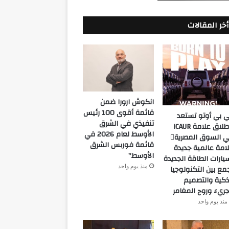
أخر المقالات
انكوش ارورا ضمن
قائمة أقوى 100 رئيس
 بي أوتو تستعد
تنفيذي في الشرق
لإطلاق علامة iCAUR
الأوسط لعام 2026 في
في السوق المصرية
قائمة فوربس الشرق
امة عالمية جديدة
الأوسط”
يارات الطاقة الجديدة
منذ يوم واحد
مع بين التكنولوجيا
ذكية والتصميم
جريء وروح المغامر
منذ يوم واحد