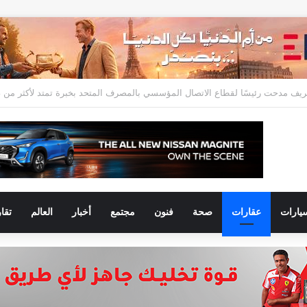
يارات
عقارات
صحة
فنون
مجتمع
أخبار
العالم
تقا