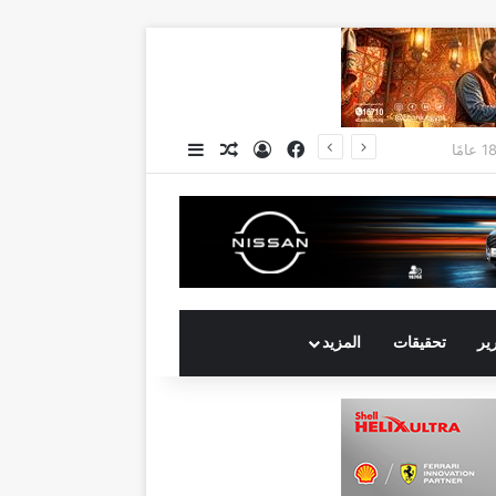
فيسبوك
تسجيل الدخول
مقال عشوائي
إضافة عمود جانبي
جي بي أوتو تستعد لإطلاق علامة iCAUR في السوق المصرية علامة عالمية جديدة لسيارات الطاقة الجديدة تجمع بين التكنولوجيا الذكية والتصميم الجريء وروح المغامر
رير
تحقيقات
المزيد