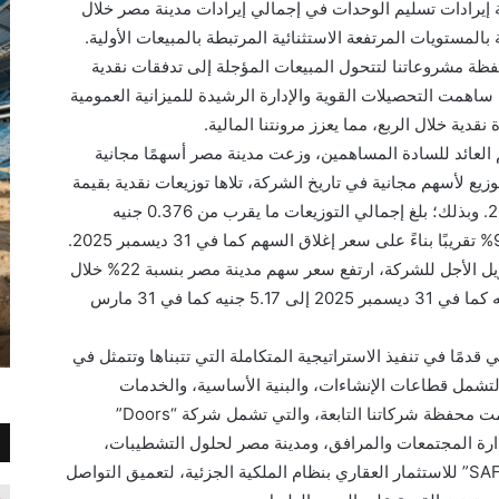
ة إيرادات تسليم الوحدات في إجمالي إيرادات مدينة مصر خلال
مستويات المرتفعة الاستثنائية المرتبطة بالمبيعات الأولية.
حفظة مشروعاتنا لتتحول المبيعات المؤجلة إلى تدفقات نقدية
، ساهمت التحصيلات القوية والإدارة الرشيدة للميزانية العمومية
ة خلال الربع، مما يعزز مرونتنا المالية.
يم العائد للسادة المساهمين، وزعت مدينة مصر أسهمًا مجانية
رس 2026، مسجلة أول توزيع لأسهم مجانية في تاريخ الشركة، تلاها توزيعات نقدية بقيمة
0.15 جنيه للسهم تم توزيعها في 24 مارس 2026. وبذلك؛ بلغ إجمالي التوزيعات ما يقرب من 0.376 جنيه
للسهم، وهو ما يمثل عائد توزيعات أرباح بنسبة 9% تقريبًا بناءً على سعر إغلاق السهم كما في 31 ديسمبر 2025.
وتأكيدًا على ثقة المستثمرين في آفاق النمو طويل الأجل للشركة، ارتفع سعر سهم مدينة مصر بنسبة 22% خلال
الربع الأول من عام 2026، ليرتفع من 4.23 جنيه كما في 31 ديسمبر 2025 إلى 5.17 جنيه كما في 31 مارس
قدمًا في تنفيذ الاستراتيجية المتكاملة التي تتبناها وتتمثل في
ة لتشمل قطاعات الإنشاءات، والبنية الأساسية، والخدمات
العقارية، وإدارة المجتمعات العمرانية. وقد صُممت محفظة شركاتنا التابعة، والتي تشمل شركة “Doors”
رات والوساطة العقارية، و”CHUM” لإدارة المجتمعات والمرافق، ومدينة مصر لحلول التشطيبات،
و”كلوب كيان لإدارة الأندية الرياضية، ومنصة “SAFE” للاستثمار العقاري بنظام الملكية الجزئية، لتعميق التواصل