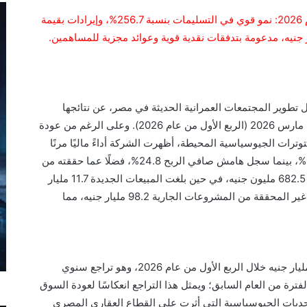
مدينة مصر تعلن نتائج أعمال الربع الأول من عام 2026: نمو قوي في التسليمات بنسبة 256.7%، وإيرادات بقيمة
 تطوير المجتمعات العمرانية الحديثة في مصر، عن نتائجها
المالية المستقلة للفترة المالية المنتهية في 31 مارس 2026 (الربع الأول من عام 2026). وعلى الرغم من عودة
ترات الجيوسياسية المحيطة، أظهرت الشركة أداءً ماليًا مرنًا
وقويًا؛ حيث وصل هامش مجمل الربح إلى 50.3%، بينما سجل هامش صافي الربح 24.8%، فضلًا عما حققته من
إيرادات بلغت 2.8 مليار جنيه، وصافي ربح قدره 682.5 مليون جنيه، في حين بلغت المبيعات الجديدة 11.7 مليار
جنيه خلال الربع الأول. كما بلغت قيمة الإيرادات غير المحققة من المشروعات الجارية 98.2 مليار جنيه، مما
• حققت مدينة مصر مبيعات جديدة بقيمة 11.7 مليار جنيه خلال الربع الأول من عام 2026، وهو تراجع سنوي
جنيه خلال نفس الفترة من العام السابق؛ ويمثل هذا التراجع انعكاسًا لعودة السوق
لتحديات الجيوسياسية التي أثرت على القطاع العقاري المصري