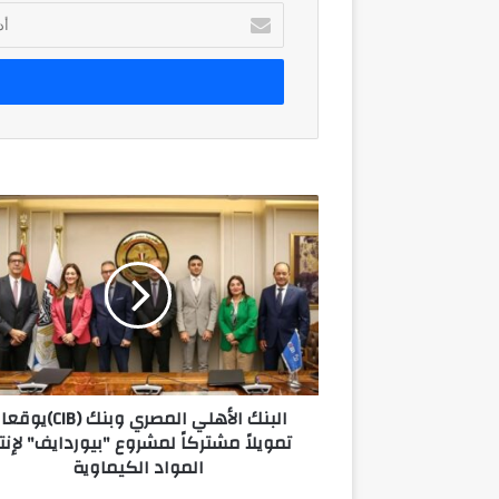
أدخل
بريدك
الإلكتروني
البنك
الأهلي
المصري
وبنك
(CIB)يوقعان
تمويلاً
مشتركاً
لمشروع
"بيوردايف"
البنك الأهلي المصري وبنك (CIB)
لإنتاج
تمويلاً مشتركاً لمشروع "بيوردايف" لإنت
المواد
المواد الكيماوية
الكيماوية