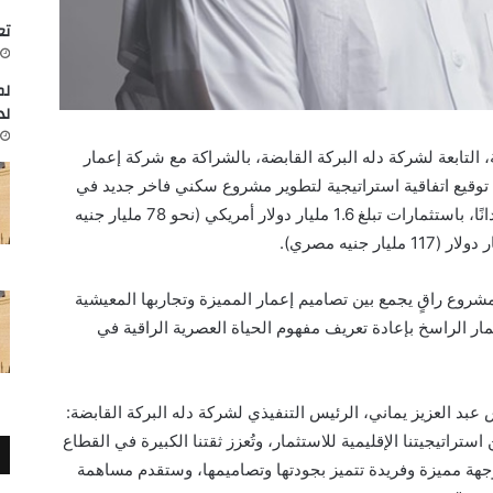
تعاون
لم
لد
 التابعة لشركة دله البركة القابضة،
بالشراكة مع
شركة إعمار
 توقيع اتفاقية استراتيجية لتطوير مشروع سكني فاخر جديد في
على مساحة 380 فدانًا، باستثمارات تبلغ 1.6 مليار دولار أمريكي (نحو 78 مليار جنيه
شروع راقٍ يجمع بين تصاميم إعمار المميزة وتجاربها المعيشية
عمار الراسخ بإعادة تعريف مفهوم الحياة العصرية الراقية في
عبد العزيز يماني، الرئيس التنفيذي لشركة
دله
البركة القابضة
:
تراتيجيتنا الإقليمية للاستثمار، وتُعزز ثقتنا الكبيرة في القطاع
وجهة مميزة وفريدة تتميز بجودتها وتصاميمها، وستقدم مساهمة