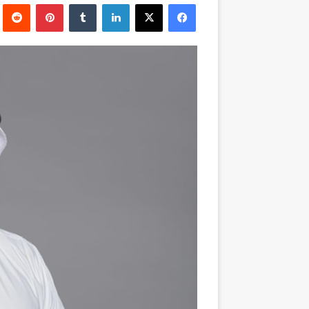
فيسبوك
‫X
لينكدإن
بينتيريست
إلكترونيا