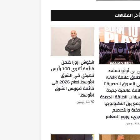
أخر المقالات
انكوش ارورا ضمن
قائمة أقوى 100 رئيس
 بي أوتو تستعد
تنفيذي في الشرق
لإطلاق علامة iCAUR
الأوسط لعام 2026 في
في السوق المصرية
قائمة فوربس الشرق
امة عالمية جديدة
الأوسط”
يارات الطاقة الجديدة
منذ يومين
مع بين التكنولوجيا
ذكية والتصميم
جريء وروح المغامر
منذ يومين