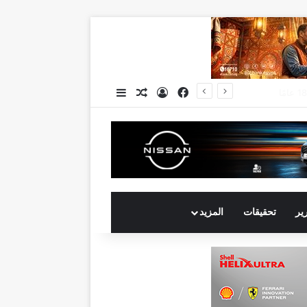
فيسبوك
تسجيل الدخول
مقال عشوائي
إضافة عمود جانبي
جي بي أوتو تستعد لإطلاق علامة iCAUR في السوق المصرية علامة عالمية جديدة لسيارات الطاقة الجديدة تجمع بين التكنولوجيا الذكية والتصميم الجريء وروح المغامر
رير
تحقيقات
المزيد