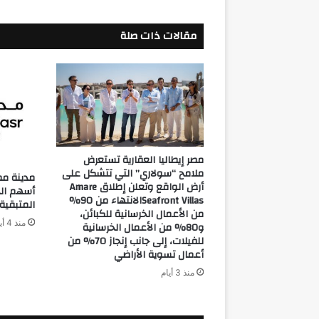
مقالات ذات صلة
مصر إيطاليا العقارية تستعرض
ملامح “سولاري” التي تتشكل على
مدينة مص
أرض الواقع وتعلن إطلاق Amare
أسهم الخز
Seafront Villasالانتهاء من 90%
المتبقية
من الأعمال الخرسانية للكبائن،
منذ 4 أيام
و80% من الأعمال الخرسانية
للفيلات، إلى جانب إنجاز 70% من
أعمال تسوية الأراضي
منذ 3 أيام