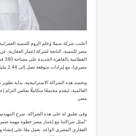
أعلنت شركة سملا وعلم الروم للتنمية العمرانية،
مصر للتنمية، التابعة
ل
شركة إعمار العقارية، عن
القطامية
بالقاهرة
الجديدة
مصري)، مع
إيرادات
متوقعة تصل إلى 2.44 مليار دولار (117 مليار جنيه مصري).
وتجسد
هذه الشراكة الاستراتيجية
،
بداية تطوير م
العالمية، ليقدم مجتمعًا متكاملًا يعكس التزام إ
مصر.
وفي تعليق له على هذه الشراكة، صرح
المهندس 
“
تُمثل شراكتنا مع إعمار مصر خطوة
مهمة
ضمن اس
العقاري المصري الواعد
.
نعمل معًا على إنشاء 