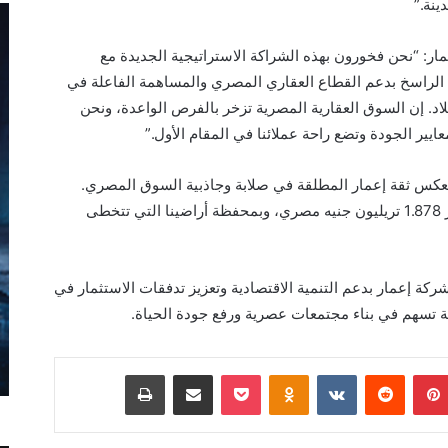
ينة
.”
ار
:
“
نحن فخورون بهذه الشراكة الاستراتيجية الجديد
ة مع
منا الراسخ بدعم القطاع العقاري المصري والمساهمة الفاعلة في
لاد. إن السوق العقارية المصرية تزخر بالفرص الواعدة، ونحن
يير الجودة وتضع راحة عملائنا في المقام الأول
.”
يعكس ثقة إعمار المطلقة في صلابة وجاذبية السوق المصري.
هذه الثقة مدعومة بحجم استثماراتنا الذي تجاوز 1.878 تريليون جنيه مصري، وبمحفظة أراضينا التي تتخطى
شركة إعمار بدعم التنمية الاقتصادية وتعزيز تدفقات الاستثمار في
تسهم في بناء مجتمعات عصرية ورفع جودة الحياة
.
بينتيريست
Odnoklassniki
‫Pocket
مشاركة عبر البريد
طباعة