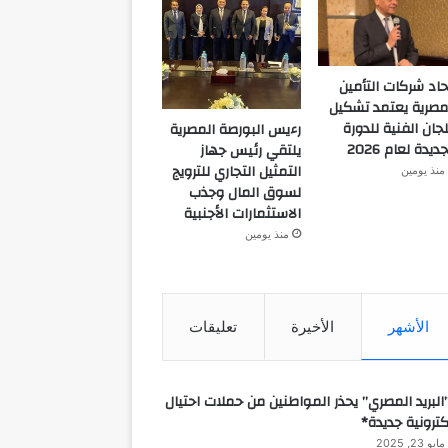
حاد شركات التأمين
مصرية يعتمد تشكيل
لجان الفنية للدورة
رءيس البورصة المصرية
جديدة لعام 2026
يلتقي رئيس جهاز
التمثيل التجاري للترويج
منذ يومين
لسوق المال وجذب
الاستثمارات الأجنبية
منذ يومين
الأشهر
الأخيرة
تعليقات
البريد المصري” يحذر المواطنين من حملات احتيال
كترونية جديدة*
مايو 23, 2025