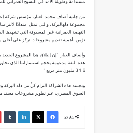
مستدامة وطويلة الأمد في النسيج العمراني للمد
من جانبه
أضاف
محمد العبار، مؤسس شركة إعم
مجموعة
دله
البركة، والتي ت
مثل امتدادًا لالتزا
النهضة العمرانية غير المسبوقة التي تشهدها الب
نؤمن بأهمية تقديم مشروعات تركز على أعلى معا
وأضاف العبار: “إن إطلاق هذا المشروع الجديد 
34.6 مليون متر مربع
.”
وتجسد هذه الشراكة التزام كلٍّ من دله البركة و
السوق المصري، عبر تطوير مشروعات مستدامة 
فيسبوك
‫X
لينكدإن
شاركها