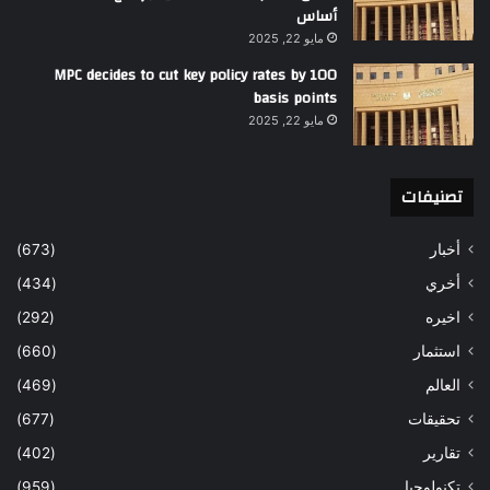
أساس
مايو 22, 2025
MPC decides to cut key policy rates by 100
basis points
مايو 22, 2025
تصنيفات
أخبار
(673)
أخري
(434)
اخيره
(292)
استثمار
(660)
العالم
(469)
تحقيقات
(677)
تقارير
(402)
تكنولوجيا
(959)