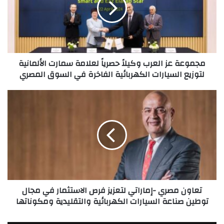
حصرياً
لعلامة
سمارت
الألمانية
لتوزيع
مجموعة عز العرب وكيلاً حصرياً لعلامة سمارت الألمانية
السيارات
لتوزيع السيارات الكهربائية الفاخرة في السوق المصري
الكهربائية
الفاخرة
في
تعاون
السوق
مصري
المصري
-إماراتي
لتعزيز
فرص
الاستثمار
في
مجال
توطين
تعاون مصري -إماراتي لتعزيز فرص الاستثمار في مجال
صناعة
توطين صناعة السيارات الكهربائية والتقليدية ومكوناتها
السيارات
الكهربائية
والتقليدية