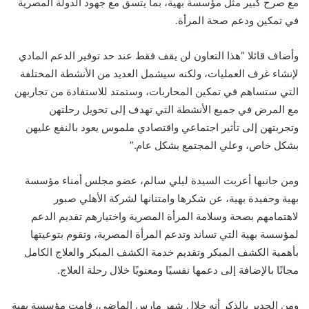
مع صرح كبير مثل مؤسسة بهية، بما يتسق مع جهود الدولة المصرية
في تمكين ودعم صحة المرأة.
وأضاف قائلا “هذا التعاون لن يقف فقط عند حد توفير الدعم المادي
لإنشاء غرف العمليات، ولكنه سيشمل العديد من الأنشطة المختلفة
التي ستساهم في تمكين المحاربات، وستمتد للاستفادة من تجاربهن
مع المرض في جميع الأنشطة التي تهدف إلى تحويل رحلتهن
وتجربتهن إلى تأثير اجتماعي واقتصادي ملموس يعود بالنفع عليهن
بشكل خاص، وعلي المجتمع بشكل عام.”
ومن جانبها أعربت السيدة ليلي سالم، عضو مجلس أمناء مؤسسة
بهية وحفيدة بهية، عن شكرها وامتنانها لشركة الأهلي صبور
لاهتمامهم بصحة وسلامة المرأة المصرية واختيارهم تقديم الدعم
لمؤسسة بهية التي تساند وتدعم المرأة المصرية، وتقوم بتوعيتها
بأهمية الكشف المبكر وتقديم خدمة الكشف المبكر والعلاج الكامل
مجانًا بالإضافة إلى دعمها نفسيًا ومعنويًا خلال رحلة العلاج.
ومن الجدير بالذكر أنه خلال شهر مارس الماضي، قامت مؤسسة بهية