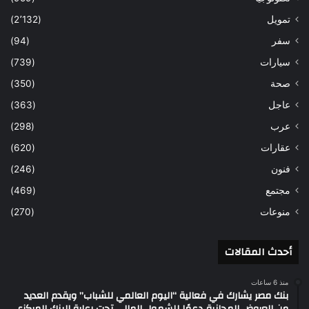
تمويل
(2٬132)
سفر
(94)
سيارات
(739)
صحة
(350)
عاجل
(363)
عرب
(298)
عقارات
(620)
فنون
(246)
مجتمع
(469)
منوعات
(270)
أحدث المقالات
منذ 6 ساعات
بنك مصر يشارك في فعالية “اليوم العالمي للشباب” ويقدم العديد