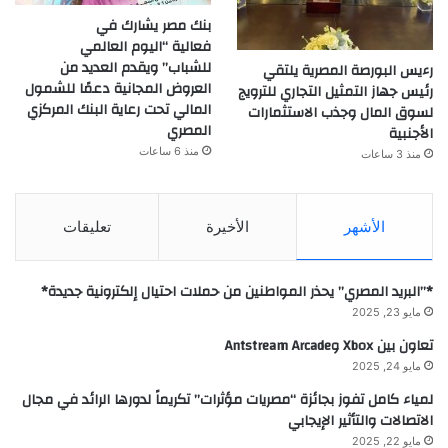
بنك مصر يشارك في
فعالية “اليوم العالمي
للشباب” ويقدم العديد من
رءيس البورصة المصرية يلتقي
العروض المجانية دعمًا للشمول
رئيس جهاز التمثيل التجاري للترويج
المالي تحت رعاية البنك المركزي
لسوق المال وجذب الاستثمارات
المصري
الأجنبية
منذ 6 ساعات
منذ 3 ساعات
الأشهر
الأخيرة
تعليقات
*”البريد المصري” يحذر المواطنين من حملات احتيال إلكترونية جديدة*
مايو 23, 2025
تعاون بين Xbox وAntstream Arcade
مايو 24, 2025
لمياء كامل تفوز بجائزة “مصريات مؤثرات” تكريماً لدورها الرائد في مجال
الاتصالات والتأثير الإيجابي
مايو 22, 2025