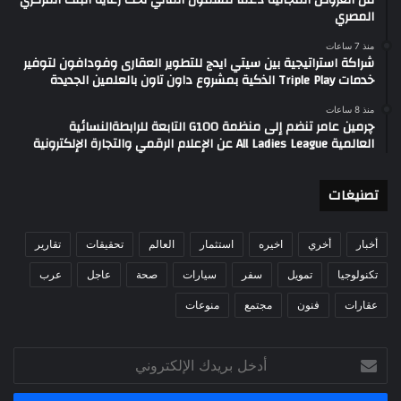
من العروض المجانية دعمًا للشمول المالي تحت رعاية البنك المركزي
المصري
منذ 7 ساعات
شراكة استراتيجية بين سيتي ايدج للتطوير العقارى وفودافون لتوفير
خدمات Triple Play الذكية بمشروع داون تاون بالعلمين الجديدة
منذ 8 ساعات
چرمين عامر تنضم إلى منظمة G100 التابعة للرابطةالنسائية
العالمية All Ladies League عن الإعلام الرقمي والتجارة الإلكترونية
تصنيغات
أخبار
أخري
اخيره
استثمار
العالم
تحقيقات
تقارير
تكنولوجيا
تمويل
سفر
سيارات
صحة
عاجل
عرب
عقارات
فنون
مجتمع
منوعات
أدخل
بريدك
الإلكتروني