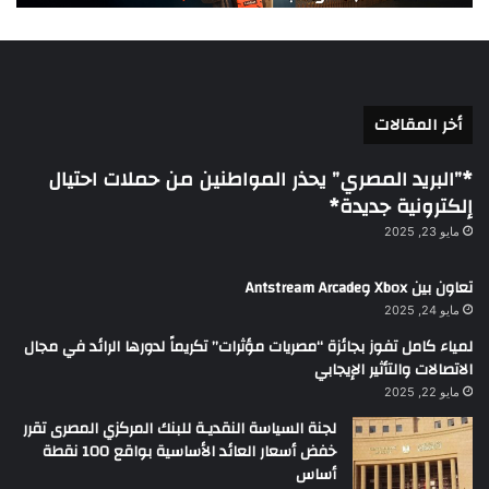
أخر المقالات
*”البريد المصري” يحذر المواطنين من حملات احتيال
إلكترونية جديدة*
مايو 23, 2025
تعاون بين Xbox وAntstream Arcade
مايو 24, 2025
لمياء كامل تفوز بجائزة “مصريات مؤثرات” تكريماً لدورها الرائد في مجال
الاتصالات والتأثير الإيجابي
مايو 22, 2025
لجنة السياسة النقديـة للبنك المركزي المصرى تقرر
خفض أسعار العائد الأساسية بواقع 100 نقطة
أساس