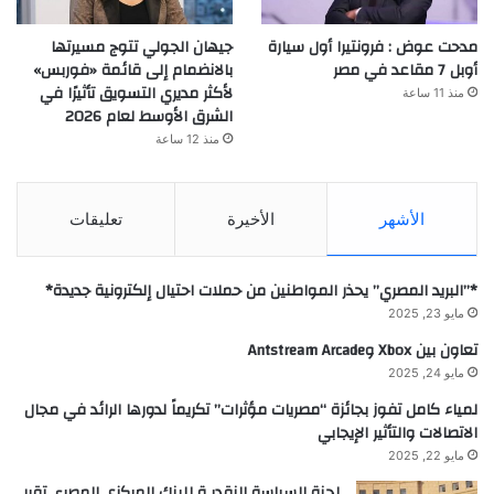
مدحت عوض : فرونتيرا أول سيارة
جيهان الجولي تتوج مسيرتها
أوبل 7 مقاعد في مصر
بالانضمام إلى قائمة «فوربس»
لأكثر مديري التسويق تأثيرًا في
منذ 11 ساعة
الشرق الأوسط لعام 2026
منذ 12 ساعة
الأشهر
الأخيرة
تعليقات
*”البريد المصري” يحذر المواطنين من حملات احتيال إلكترونية جديدة*
مايو 23, 2025
تعاون بين Xbox وAntstream Arcade
مايو 24, 2025
لمياء كامل تفوز بجائزة “مصريات مؤثرات” تكريماً لدورها الرائد في مجال
الاتصالات والتأثير الإيجابي
مايو 22, 2025
لجنة السياسة النقديـة للبنك المركزي المصرى تقرر