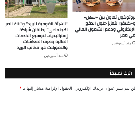
بروتوكول تعاون بين «سهل»
و«كليڤر» لتعزيز حلول الدفع
“الهيئة القومية للبريد” و”بنك ناصر
الإلكتروني ودعم الشمول المالي
الاجتماعي” يطلقان شراكة
في مصر
إستراتيجية.. لتوسيع الخدمات
المالية وصرف المعاشات
منذ أسبوعين
والتمويلات عبر مكاتب البريد
منذ أسبوعين
اترك تعليقاً
لن يتم نشر عنوان بريدك الإلكتروني.
الحقول الإلزامية مشار إليها بـ
*
ا
ل
ت
ع
ل