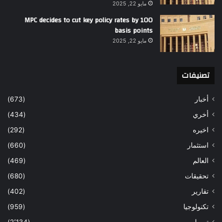
مايو 22, 2025
MPC decides to cut key policy rates by 100
basis points
مايو 22, 2025
تصنيفات
أخبار
(673)
أخري
(434)
اخيره
(292)
استثمار
(660)
العالم
(469)
تحقيقات
(680)
تقارير
(402)
تكنولوجيا
(959)