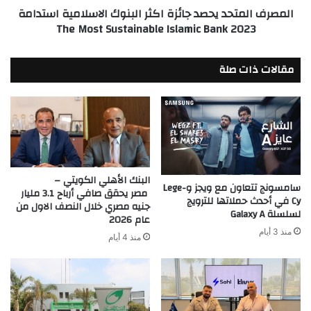
المصرف المتحد يحصد جائزة اكثر البنوك الاسلامية استدامة
The
2023 The Most Sustainable Islamic Bank
Most
Sustainable
Islamic
مقالات ذات صلة
Bank
البنك الأهلي الكويتي –
سامسونج تتعاون مع ويجز وLege-
مصر يحقق صافي أرباح 3.1 مليار
Cy في أحدث حملاتها للترويج
جنيه مصري خلال النصف الاول من
لسلسلة Galaxy A
عام 2026
منذ 3 أيام
منذ 4 أيام