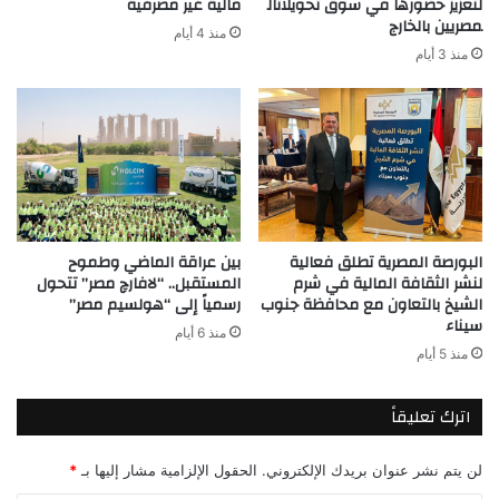
لتعزيز حضورها في سوق تحويلاتال
مالية غير مصرفية
مصريين بالخارج
منذ 4 أيام
منذ 3 أيام
البورصة المصرية تطلق فعالية
بين عراقة الماضي وطموح
لنشر الثقافة المالية في شرم
المستقبل.. “لافارچ مصر” تتحول
الشيخ بالتعاون مع محافظة جنوب
رسمياً إلى “هولسيم مصر”
سيناء
منذ 6 أيام
منذ 5 أيام
اترك تعليقاً
لن يتم نشر عنوان بريدك الإلكتروني.
الحقول الإلزامية مشار إليها بـ
*