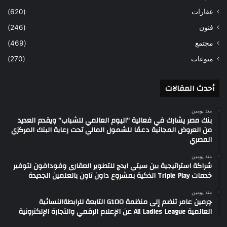
عقارات
(620)
فنون
(246)
مجتمع
(469)
منوعات
(270)
أحدث المقالات
منذ يومين
بنك مصر يشارك في فعالية “اليوم العالمي للشباب” ويقدم العديد
من العروض المجانية دعمًا للشمول المالي تحت رعاية البنك المركزي
المصري
منذ يومين
شراكة استراتيجية بين سيتي ايدج للتطوير العقارى وفودافون لتوفير
خدمات Triple Play الذكية بمشروع داون تاون بالعلمين الجديدة
منذ يومين
چرمين عامر تنضم إلى منظمة G100 التابعة للرابطةالنسائية
العالمية All Ladies League عن الإعلام الرقمي والتجارة الإلكترونية