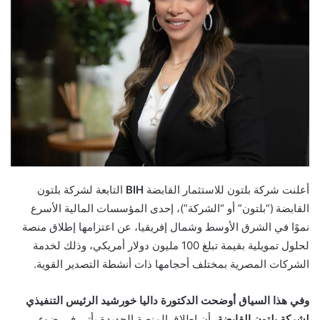
أعلنت شركة بلتون للاستثمار القابضة
BIH
التابعة لشركة بلتون
القابضة (“بلتون” أو “الشركة”)، إحدى المؤسسات المالية الأسرع
نموًا في الشرق الأوسط وشمال إفريقيا، عن اعتزامها إطلاق منصة
لحلول تمويلية بقيمة تبلغ 100 مليون دولار أمريكي، وذلك لخدمة
الشركات المصرية بمختلف أحجامها ذات أنشطة التصدير القوية.
وفي هذا السياق أوضحت الدكتورة داليا خورشيد الرئيس التنفيذي
لشركة بلتون القابضة،
أن إطلاق المنصة الجديدة يأتي في ضوء