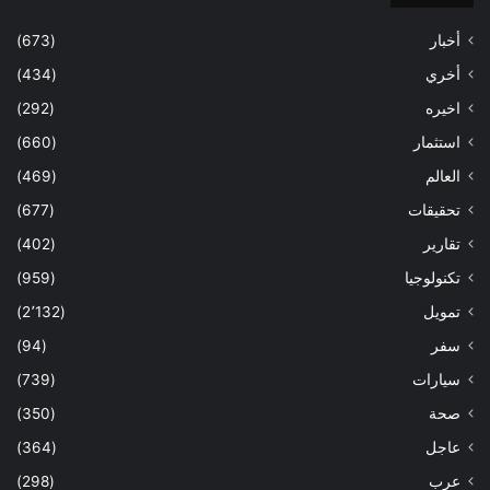
أخبار
(673)
أخري
(434)
اخيره
(292)
استثمار
(660)
العالم
(469)
تحقيقات
(677)
تقارير
(402)
تكنولوجيا
(959)
تمويل
(2٬132)
سفر
(94)
سيارات
(739)
صحة
(350)
عاجل
(364)
عرب
(298)