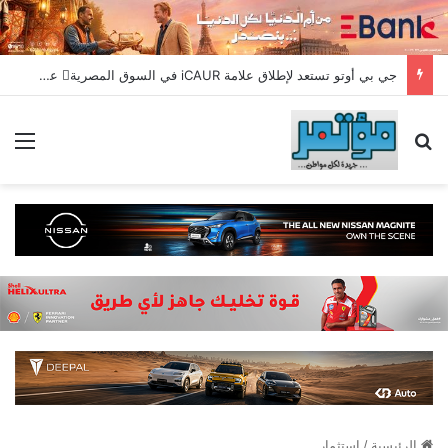
جي بي أوتو تستعد لإطلاق علامة iCAUR في السوق المصرية علامة عالمية جديدة لسيارات الطاقة الجديدة تجمع بين التكنولوجيا الذكية والتصميم الجريء وروح المغامر
بحث عن
الق
الرئيسية
/
استثمار