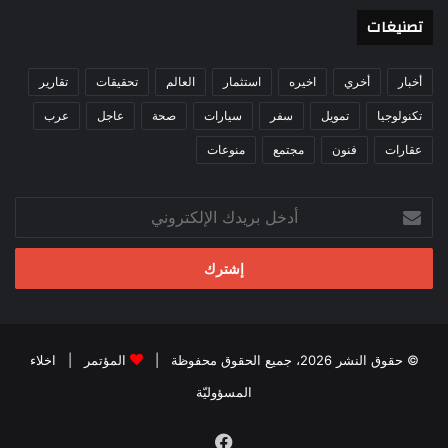
تصنيغات
أخبار
أخري
اخيره
استثمار
العالم
تحقيقات
تقارير
تكنولوجيا
تمويل
سفر
سيارات
صحة
عاجل
عرب
عقارات
فنون
مجتمع
منوعات
أدخل
بريدك
الإلكتروني
© حقوق النشر 2026، جميع الحقوق محفوظة |
المؤتمر
|
اخلاء
المسؤوليّة
فيسبوك