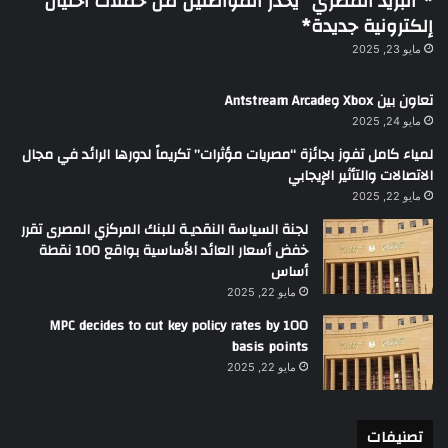
*”البريد المصري” يحذر المواطنين من حملات احتيال
إلكترونية جديدة*
مايو 23, 2025
تعاون بين Xbox وAntstream Arcade
مايو 24, 2025
لمياء كامل تفوز بجائزة “مصريات مؤثرات” تكريماً لدورها الرائد في مجال
الاتصالات والتأثير الإيجابي
مايو 22, 2025
لجنة السياسة النقديـة للبنك المركزي المصرى تقرر
خفض أسعار العائد الأساسية بواقع 100 نقطة
أساس
مايو 22, 2025
MPC decides to cut key policy rates by 100
basis points
مايو 22, 2025
تصنيفات