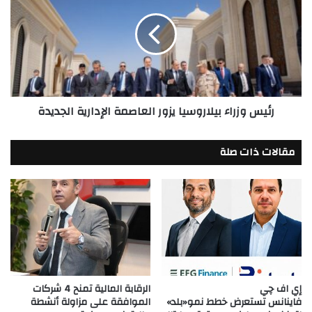
بيلاروسيا
يزور
العاصمة
الإدارية
الجديدة
رئيس وزراء بيلاروسيا يزور العاصمة الإدارية الجديدة
مقالات ذات صلة
إي اف چي
الرقابة المالية تمنح 4 شركات
فاينانس تستعرض خطط نمو«بلد»
الموافقة على مزاولة أنشطة