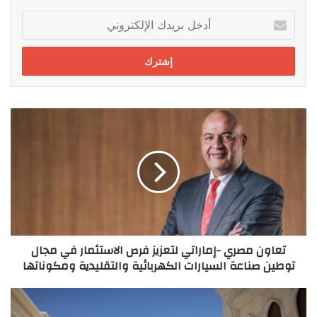
أدخل
بريدك
الإلكتروني
تعاون
مصري
-إماراتي
لتعزيز
فرص
الاستثمار
في
مجال
توطين
تعاون مصري -إماراتي لتعزيز فرص الاستثمار في مجال
صناعة
توطين صناعة السيارات الكهربائية والتقليدية ومكوناتها
السيارات
الكهربائية
والتقليدية
رئيس
ومكوناتها
وزراء