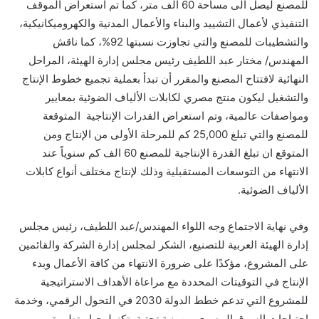
للمصنع ليصل الى مساحة 60 الف متر، كما تم استعراض الموقف
التنفيذي لأعمال التشييد والبناء والأعمال المدنية والكهروميكانيكية،
والتشطيبات للمصنع والتي تجاوزت نسبتها 92%، كما ناقش
المهندس/ مختار عبد اللطيف رئيس مجلس إدارة الهيئة، المراحل
النهائية لافتتاح المصنع والمقرر أن تبدأ بعملية تجميع خطوط الإنتاج
والتشغيل ليكون منتج مصري لكابلات الألياف الضوئية بمعايير
ومواصفات عالمية، وتم استعراض القدرات الإنتاجية المتوقعة
للمصنع والتي تبلغ 25,000 كم للمرحلة الأولى من الإنتاج ومن
المتوقع ان تبلغ القدرة الإنتاجية للمصنع 60 الف كم سنوياً عند
الانتهاء من التوسعات المستقبلية وذلك لإنتاج مختلف أنواع كابلات
الألياف الضوئية.
وفي نهاية الاجتماع وجه اللواء المهندس/عبد اللطيف، رئيس مجلس
إدارة الهيئة العربية للتصنيع، الشكر لمجلس إدارة الشركة والقائمين
على المشروع، مؤكدًا على ضرورة الانتهاء من كافة الأعمال وبدء
الإنتاج في التوقيتات المحددة مع مراعاة الأهداف الاستراتيجية
للمشروع التي تدعم خطط الدولة 2030 في التحول الرقمي، وخدمة
احتياجات السوق المصري من بنية تحتية بتكنولوجيا متطورة