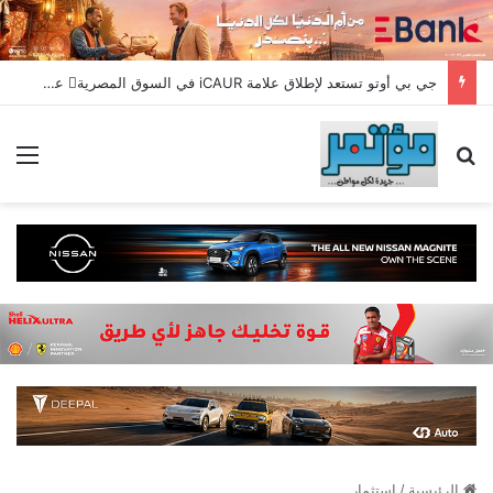
جي بي أوتو تستعد لإطلاق علامة iCAUR في السوق المصرية علامة عالمية جديدة لسيارات الطاقة الجديدة تجمع بين التكنولوجيا الذكية والتصميم الجريء وروح المغامر
بحث عن
الق
الرئيسية
/
استثمار