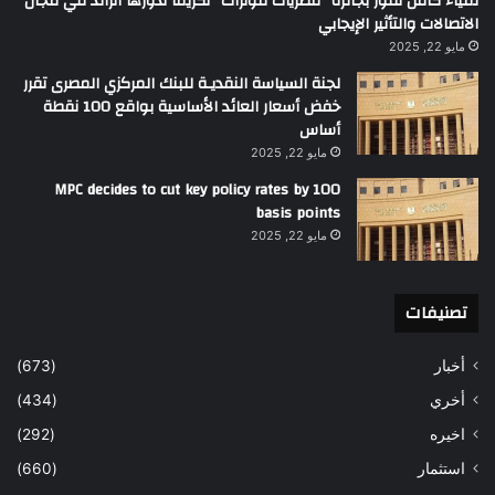
لمياء كامل تفوز بجائزة “مصريات مؤثرات” تكريماً لدورها الرائد في مجال
الاتصالات والتأثير الإيجابي
مايو 22, 2025
لجنة السياسة النقديـة للبنك المركزي المصرى تقرر
خفض أسعار العائد الأساسية بواقع 100 نقطة
أساس
مايو 22, 2025
MPC decides to cut key policy rates by 100
basis points
مايو 22, 2025
تصنيفات
أخبار
(673)
أخري
(434)
اخيره
(292)
استثمار
(660)