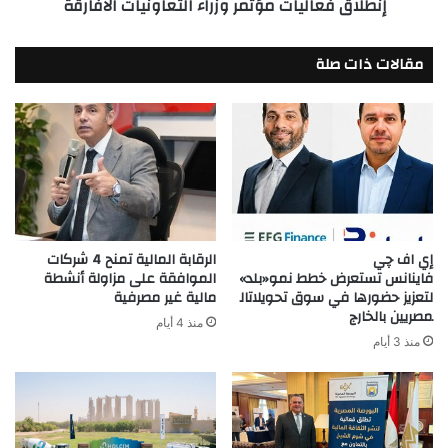
إنطلاق فعاليات مؤتمر وزراء التعاونيات الافارقة
مقالات ذات صلة
إي اف چي
الرقابة المالية تمنح 4 شركات
فاينانس تستعرض خطط نمو«بلد»
الموافقة على مزاولة أنشطة
لتعزيز حضورها في سوق تحويلاتال
مالية غير مصرفية
مصريين بالخارج
منذ 4 أيام
منذ 3 أيام