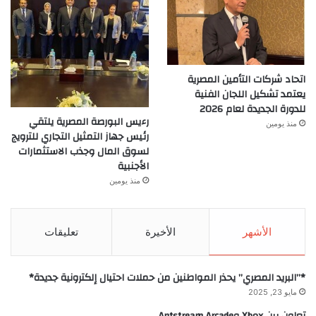
اتحاد شركات التأمين المصرية
يعتمد تشكيل اللجان الفنية
للدورة الجديدة لعام 2026
رءيس البورصة المصرية يلتقي
منذ يومين
رئيس جهاز التمثيل التجاري للترويج
لسوق المال وجذب الاستثمارات
الأجنبية
منذ يومين
الأشهر
الأخيرة
تعليقات
*”البريد المصري” يحذر المواطنين من حملات احتيال إلكترونية جديدة*
مايو 23, 2025
تعاون بين Xbox وAntstream Arcade