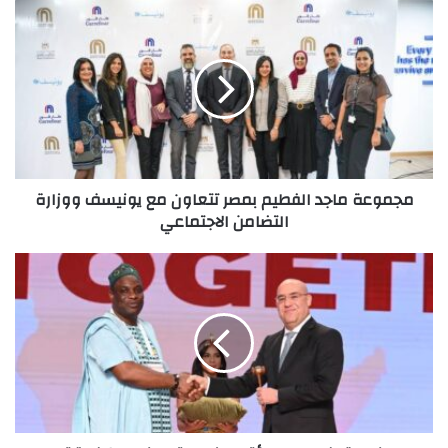
مجموعة
ماجد
الفطيم
بمصر
تتعاون
مع
يونيسف
ووزارة
التضامن
مجموعة ماجد الفطيم بمصر تتعاون مع يونيسف ووزارة
الاجتماعي
التضامن الاجتماعي
إنطلاق
فعاليات
مؤتمر
وزراء
التعاونيات
الافارقة