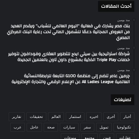
أحدث المقالات
منذ يومين
بنك مصر يشارك في فعالية “اليوم العالمي للشباب” ويقدم العديد
من العروض المجانية دعمًا للشمول المالي تحت رعاية البنك المركزي
المصري
منذ يومين
شراكة استراتيجية بين سيتي ايدج للتطوير العقارى وفودافون لتوفير
خدمات Triple Play الذكية بمشروع داون تاون بالعلمين الجديدة
منذ يومين
چرمين عامر تنضم إلى منظمة G100 التابعة للرابطةالنسائية
العالمية All Ladies League عن الإعلام الرقمي والتجارة الإلكترونية
تصنيغات
أخبار
أخري
اخيره
استثمار
العالم
تحقيقات
تقارير
تكنولوجيا
تمويل
سفر
سيارات
صحة
عاجل
عرب
عقارات
فنون
مجتمع
منوعات