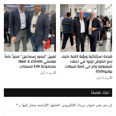
قيادة استثنائية ورؤية ثاقبة :كيف
تعيين “تيمور إسماعيل” مديراً عاماً
نجح انكوش اوروا في اعتلاء
لعلامتي (BAIC & ZEEKR)
شيفروليه وام جى قمة مبيعات
بمجموعة EIM للسيارات
يوليو2026
منذ 3 أيام
منذ 3 أيام
اترك تعليقاً
لن يتم نشر عنوان بريدك الإلكتروني.
الحقول الإلزامية مشار إليها بـ
*
ا