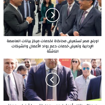
مصر
تستعرض
محاكاة
لخدمات
مركز
بيانات
العاصمة
الإدارية
اورنچ مصر تستعرض محاكاة لخدمات مركز بيانات العاصمة
وتعرض
الإدارية وتعرض خدمات دعم رواد الأعمال والشركات
خدمات
الناشئة
دعم
رواد
الأعمال
ميدبنك
والشركات
يحتفل
الناشئة
بأحدث
فروعه
بمول
إنترسيكشن
في
مدينة
السادس