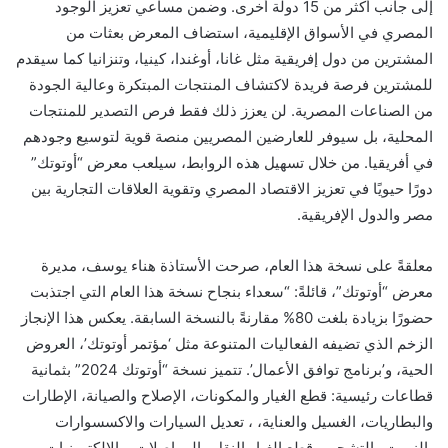
إلى جانب أكثر من 15 دولة أخرى. وضمن مساعي تعزيز الوجود
المصري في الأسواق الإقليمية
،
استضاف المعرض بعثات من
المشترين من دول إفريقية مثل غانا، أوغندا، كينيا،
و
تنزانيا
كما
سيقدم
للمشترين فرصة فريدة لاكتشاف المنتجات المبتكرة وعالية الجودة
من الصناعات المصرية. لن يعزز ذلك فقط فرص التصدير للمنتجات
المحلية، بل سيوفر للعارضين المصريين منصة قوية لتوسيع وجودهم
في أفريقيا. من خلال تسهيل هذه الروابط، سيلعب
معرض
“أوتوتك”
دورًا حيويًا في تعزيز الاقتصاد المصري وتقوية العلاقات التجارية بين
مصر والدول الإفريقية
.
معلقةً على نسخة هذا العام
،
صرحت
الأستاذة
هناء
يوسف
،
مديرة
معرض “أوتوتك”،
قائلةً: “سعداء بنجاح نسخة هذا العام التي اجتذبت
حضورًا بزيادة بلغت
80
% مقارنةً بالنسخة السابقة. يعكس هذا الإنجاز
الزخم الذي تضيفه الفعاليات المتنوعة مثل ‘مؤتمر أوتوتك’، العروض
الحية، و’برنامج توافق الأعمال’.
تتميز نسخة “أوتوتك 2024”
بثمانية
قطاعات رئيسية: قطع الغيار
والمكونات
، الإصلاح والصيانة، الإطارات
والبطاريات،
الغسيل والعناية
،
،
تعديل السيارات والاكسسوارات
،
الزيوت وال
تشحي
م،
قطع الغيار النقل والمواصلات
،
والإلكترونيات