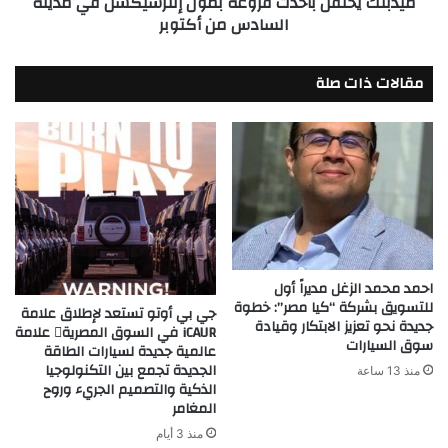
ميدبنك يحتفل بأحدث فروعه بمول إنترسيكشن في مدينة
من
السادس من أكتوبر
أكتوبر
مقالات ذات صلة
احمد محمد الزغل مديراً أول
للتسويق بشركة “كيا مصر”: خطوة
جي بي أوتو تستعد لإطلاق علامة
جديدة نحو تعزيز الابتكار وقيادة
iCAUR في السوق المصرية علامة
سوق السيارات
عالمية جديدة لسيارات الطاقة
الجديدة تجمع بين التكنولوجيا
منذ 13 ساعة
الذكية والتصميم الجريء وروح
المغامر
منذ 3 أيام