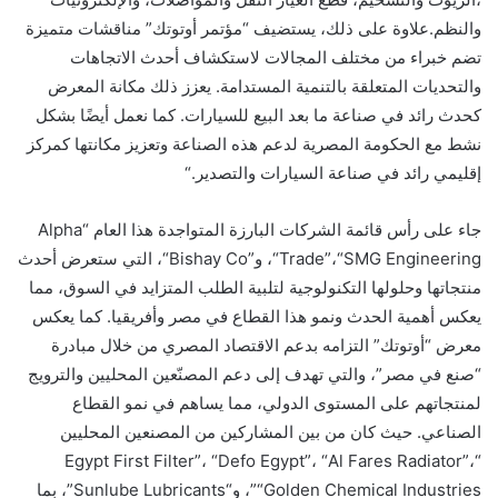
وال
نظم
.
علاوة على ذلك، يستضيف “مؤتمر أوتوتك” مناقشات متميزة
تضم خبراء من مختلف المجالات لاستكشاف أحدث الاتجاهات
والتحديات المتعلقة بالتنمية المستدامة. يعزز
ذلك
مكانة المعرض
كحدث رائد في صناعة ما بعد البيع للسيارات.
كما
نعمل
أيضًا
بشكل
نشط مع الحكومة المصرية لدعم هذه الصناعة وتعزيز مكانتها كمركز
إقليمي رائد في صناعة السيارات والتصدير.
“
جاء على رأس قائمة الشركات البارزة المتواجدة هذا العام “
Alpha
“SMG Engineering
،
Trade”
“، و”
Bishay Co
“، التي ستعرض أحدث
منتجاتها وحلولها التكنولوجية لتلبية الطلب المتزايد في السوق، مما
يعكس أهمية الحدث ونمو هذا القطاع في مصر وأفريقيا. كما يعكس
معرض “أوتوتك” التزامه بدعم الاقتصاد المصري من خلال مبادرة
“صنع في مصر”، والتي تهدف إلى دعم المصنّعين المحليين والترويج
لمنتجاتهم على المستوى الدولي، مما يساهم في نمو القطاع
الصناعي. حيث كان من بين المشاركين من المصنعين المحليين
Egypt First Filter”
،
“Defo Egypt”
،
“Al Fares Radiator”
،
“
“Golden Chemical Industries
”، و“
Sunlube Lubricants
”، بما