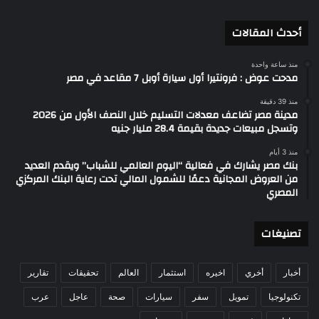
أحدث المقالات
منذ ساعة واحدة
مدحت عوض : فرونتيرا أول سيارة أوبل 7 مقاعد في مصر
منذ 39 دقيقة
مدينة مصر تضاعف معدلات التسليم خلال النصف الأول من 2026
وتسجل مبيعات جديدة بقيمة 28.4 مليار جنيه
منذ 3 أيام
بنك مصر يشارك في فعالية “اليوم العالمي للشباب” ويقدم العديد
من العروض المجانية دعمًا للشمول المالي تحت رعاية البنك المركزي
المصري
تصنيغات
أخبار
أخري
اخيره
استثمار
العالم
تحقيقات
تقارير
تكنولوجيا
تمويل
سفر
سيارات
صحة
عاجل
عرب