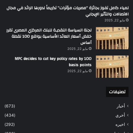
لمياء كامل تفوز بجائزة “مصريات مؤثرات” تكريماً لدورها الرائد في مجال
الاتصالات والتأثير الإيجابي
مايو 22, 2025
لجنة السياسة النقديـة للبنك المركزي المصرى تقرر
خفض أسعار العائد الأساسية بواقع 100 نقطة
أساس
مايو 22, 2025
MPC decides to cut key policy rates by 100
basis points
مايو 22, 2025
تصنيفات
أخبار
(673)
أخري
(434)
اخيره
(292)