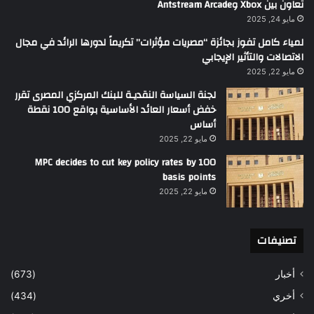
تعاون بين Xbox وAntstream Arcade
مايو 24, 2025
لمياء كامل تفوز بجائزة “مصريات مؤثرات” تكريماً لدورها الرائد في مجال
الاتصالات والتأثير الإيجابي
مايو 22, 2025
لجنة السياسة النقديـة للبنك المركزي المصرى تقرر
خفض أسعار العائد الأساسية بواقع 100 نقطة
أساس
مايو 22, 2025
MPC decides to cut key policy rates by 100
basis points
مايو 22, 2025
تصنيفات
أخبار
(673)
أخري
(434)