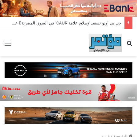
جي بي أوتو تستعد لإطلاق علامة iCAUR في السوق المصرية علامة عالمية جديدة لسيارات الطاقة الجديدة تجمع بين التكنولوجيا الذكية والتصميم الجريء وروح المغامر
بحث عن
الق
الرئيسية
/
عرب