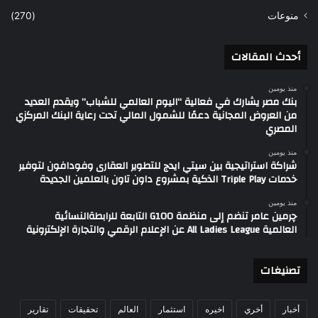
منوعات
(270)
أحدث المقالات
منذ يومين
بنك مصر يشارك في فعالية “اليوم العالمي للشباب” ويقدم العديد
من العروض المجانية دعمًا للشمول المالي تحت رعاية البنك المركزي
المصري
منذ يومين
شراكة استراتيجية بين سيتي ايدج للتطوير العقارى وفودافون لتوفير
خدمات Triple Play الذكية بمشروع داون تاون بالعلمين الجديدة
منذ يومين
چرمين عامر تنضم إلى منظمة G100 التابعة للرابطةالنسائية
العالمية All Ladies League عن الإعلام الرقمي والتجارة الإلكترونية
تصنيغات
أخبار
أخري
اخيره
استثمار
العالم
تحقيقات
تقارير