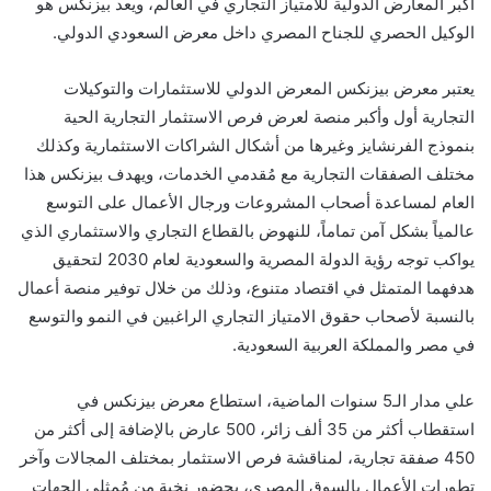
أكبر المعارض الدولية للامتياز التجاري في العالم، ويعد بيزنكس هو
الوكيل الحصري للجناح المصري داخل معرض السعودي الدولي.
يعتبر معرض بيزنكس المعرض الدولي للاستثمارات والتوكيلات
التجارية أول وأكبر منصة لعرض فرص الاستثمار التجارية الحية
بنموذج الفرنشايز وغيرها من أشكال الشراكات الاستثمارية وكذلك
مختلف الصفقات التجارية مع مُقدمي الخدمات، ويهدف بيزنكس هذا
العام لمساعدة أصحاب المشروعات ورجال الأعمال على التوسع
عالمياً بشكل آمن تماماً، للنهوض بالقطاع التجاري والاستثماري الذي
يواكب توجه رؤية الدولة المصرية والسعودية لعام 2030 لتحقيق
هدفهما المتمثل في اقتصاد متنوع، وذلك من خلال توفير منصة أعمال
بالنسبة لأصحاب حقوق الامتياز التجاري الراغبين في النمو والتوسع
في مصر والمملكة العربية السعودية.
علي مدار الـ5 سنوات الماضية، استطاع معرض بيزنكس في
استقطاب أكثر من 35 ألف زائر، 500 عارض بالإضافة إلى أكثر من
450 صفقة تجارية، لمناقشة فرص الاستثمار بمختلف المجالات وآخر
تطورات الأعمال بالسوق المصري، بحضور نخبة من مُمثلي الجهات