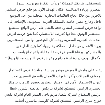
للمستقبل.. طريقك للمملكة” وبدأت الفكرة مع توسع السوق
المصري وزيادة المنافسة، فكان الهدف الأول هو خلق فرص استثمار
للآخرين من خلال نجاح العلامات التجارية المحلية من أجل التوسع
داخل وخارج مصر، خاصة بالمملكة العربية السعودية، بالإضافة إلى
تواجد فرص استثمار آمنة وناجحة بالفعل على أرض الواقع يستطيع
المستثمر الوثوق بنجاحها كفرصة للاستثمار، كما يتيح فرصة لعرض
العلامات التجارية المصرية وجذب كل المُهتمين بها من المستثمرين
ورواد الأعمال من داخل المملكة وخارجها، كما يتيح للعارضين
والمشاركين ورعاة المعرض فرصة للمقابلة والاجتماع بأصحاب
الأعمال بهدف زيادة استثماراتهم وعرض فرص التوسع محليًا ودوليًا”.
يقام على هامش المعرض مؤتمر وجلسة لمناقشة فرص الاستثمار
بمختلف المجالات وآخر تطورات الأعمال بالسوق المصري تحت
عنوان الاستثمار الآمن في الامتياز التجاري بحضور كل من، د. ملك
العشيرى الرئيس التنفيذي لشركة بيزنكس القابضة، شيرين شطا
الرئيس التنفيذي لشركة شطا، مريم ناجى المدير العام لشركة دايس،
جورج متري الرئيس التنفيذي لشركة كاونسل ماسترز، أسامة