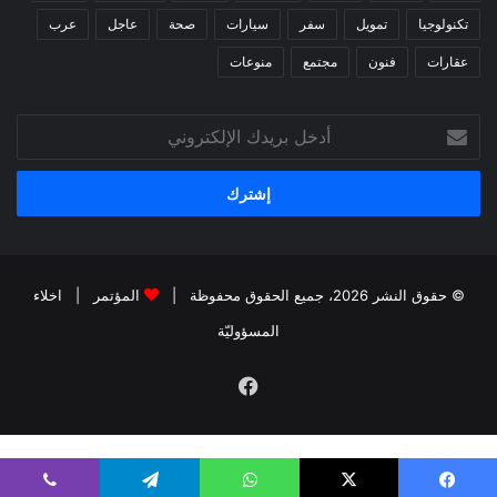
تكنولوجيا
تمويل
سفر
سيارات
صحة
عاجل
عرب
عقارات
فنون
مجتمع
منوعات
أدخل
بريدك
الإلكتروني
© حقوق النشر 2026، جميع الحقوق محفوظة |
المؤتمر
|
اخلاء
المسؤوليّة
فيسبوك
kiralık bahis siteleri