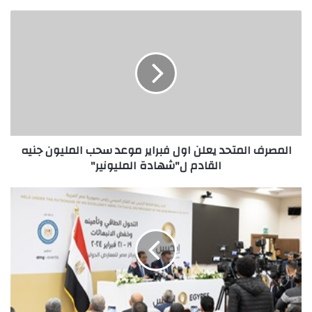
المصرف
المتحد
يعلن
اول
فبراير
موعد
سحب
المليون
جنيه
المصرف المتحد يعلن اول فبراير موعد سحب المليون جنيه
القادم
القادم ل"شهادة المليونير"
ل"شهادة
المليونير"
قادة
الطاقة
حول
العالم
يجتمعون
في
"إيجيبس"
2024
لمناقشة