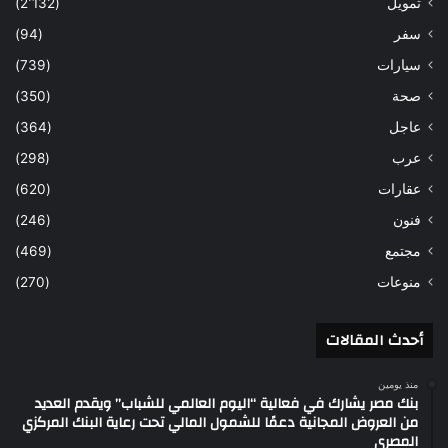
تمويل
(2٬132)
سفر
(94)
سيارات
(739)
صحة
(350)
عاجل
(364)
عرب
(298)
عقارات
(620)
فنون
(246)
مجتمع
(469)
منوعات
(270)
أحدث المقالات
منذ يومين
بنك مصر يشارك في فعالية “اليوم العالمي للشباب” ويقدم العديد
من العروض المجانية دعمًا للشمول المالي تحت رعاية البنك المركزي
المصري