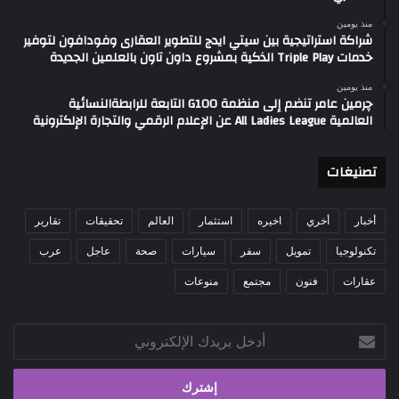
منذ يومين
شراكة استراتيجية بين سيتي ايدج للتطوير العقارى وفودافون لتوفير
خدمات Triple Play الذكية بمشروع داون تاون بالعلمين الجديدة
منذ يومين
چرمين عامر تنضم إلى منظمة G100 التابعة للرابطةالنسائية
العالمية All Ladies League عن الإعلام الرقمي والتجارة الإلكترونية
تصنيغات
أخبار
أخري
اخيره
استثمار
العالم
تحقيقات
تقارير
تكنولوجيا
تمويل
سفر
سيارات
صحة
عاجل
عرب
عقارات
فنون
مجتمع
منوعات
أدخل
بريدك
الإلكتروني