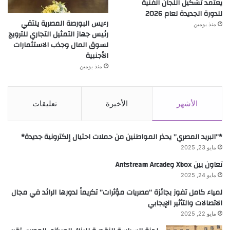
يعتمد تشكيل اللجان الفنية
للدورة الجديدة لعام 2026
رءيس البورصة المصرية يلتقي
منذ يومين
رئيس جهاز التمثيل التجاري للترويج
لسوق المال وجذب الاستثمارات
الأجنبية
منذ يومين
الأشهر
الأخيرة
تعليقات
*”البريد المصري” يحذر المواطنين من حملات احتيال إلكترونية جديدة*
مايو 23, 2025
تعاون بين Xbox وAntstream Arcade
مايو 24, 2025
لمياء كامل تفوز بجائزة “مصريات مؤثرات” تكريماً لدورها الرائد في مجال
الاتصالات والتأثير الإيجابي
مايو 22, 2025