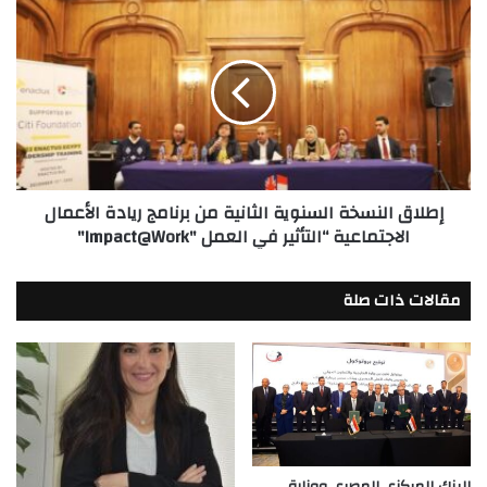
إطلاق
النسخة
السنوية
الثانية
من
برنامج
ريادة
الأعمال
الاجتماعية
إطلاق النسخة السنوية الثانية من برنامج ريادة الأعمال
“التأثير
الاجتماعية “التأثير في العمل "Impact@Work"
في
العمل
"Impact@Work"
مقالات ذات صلة
البنك المركزي المصري ووزارة