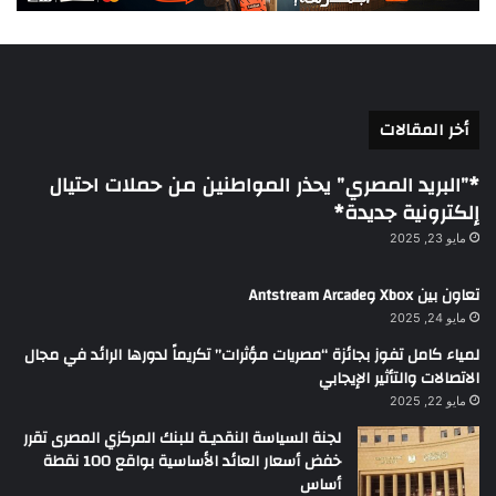
أخر المقالات
*”البريد المصري” يحذر المواطنين من حملات احتيال
إلكترونية جديدة*
مايو 23, 2025
تعاون بين Xbox وAntstream Arcade
مايو 24, 2025
لمياء كامل تفوز بجائزة “مصريات مؤثرات” تكريماً لدورها الرائد في مجال
الاتصالات والتأثير الإيجابي
مايو 22, 2025
لجنة السياسة النقديـة للبنك المركزي المصرى تقرر
خفض أسعار العائد الأساسية بواقع 100 نقطة
أساس