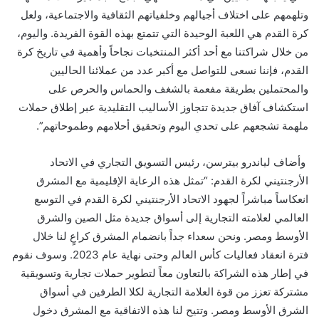
وتلهمهم على اختلاف أجيالهم وخلفياتهم الثقافية والاجتماعية، ولعل
كرة القدم هي اللعبة الوحيدة التي تتمتع بهذه القوة الفريدة. واليوم،
من خلال شراكتنا مع أحد أكثر المنتخبات نجاحاً وأهمية في تاريخ كرة
القدم، فإننا نسعى للتواصل مع أكبر عدد من عملائنا الحاليين
والمحتملين بطريقة مفعمة بالشغف والحماس والحرص على
استكشاف آفاق جديدة تتجاوز الأساليب التقليدية عبر إطلاق حملات
ملهمة تشجعهم على تحدي اليوم وتحقيق أحلامهم وطموحاتهم”.
وأضاف لياندرو بيترسن، رئيس التسويق التجاري في الاتحاد
الأرجنتيني لكرة القدم: “تمثل هذه الرعاية الإقليمية مع المشرق
انعكاساً مباشراً لجهود الاتحاد الأرجنتيني لكرة القدم في التوسع
العالمي لعلامته التجارية إلى أسواق جديدة مثل الصين والشرق
الأوسط ومصر. ونحن سعداء جداً بانضمام المشرق كراعٍ لنا خلال
فترة انعقاد فعاليات كأس العالم وحتى نهاية عام 2023. وسوف نقوم
في إطار هذه الشراكة بالتعاون معاً لتطوير حملات تجارية وتسويقية
مشتركة تعزز من قوة العلامة التجارية لكلا الطرفين في أسواق
الشرق الأوسط ومصر. وتتيح لنا هذه الاتفاقية مع المشرق دخول