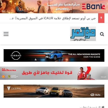
جي بي أوتو تستعد لإطلاق علامة iCAUR في السوق المصرية علامة عالمية جديدة لسيارات الطاقة الجديدة تجمع بين التكنولوجيا الذكية والتصميم الجريء وروح المغامر
بحث عن
الق
الرئيسية
/
تقارير