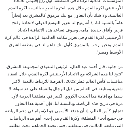
المؤسسات المالية الرائدة في المنطقة، أول راع إقليمي للاتحاد
الأرجنتيني لكرة القدم خلال هذه الفترة الحيوية بالنسبة لكرة القدم
العالمية. ولا شك بأن التعاون مع بنك مرموق كالمشرق يعد إنجازاً
هاماً بالنسبة لنا، إذ أنه يتيح لنا تعزيز التوسع الدولي لاتحادنا وفتح
فرص وآفاق جديدة أمامه. وسوف تساعد هذه الاتفاقية الاتحاد
الأرجنتيني لكرة القدم في تعزيز مكانته العالمية الرائدة في عالم كرة
القدم. ونحن نرحب بالمشرق كأول بنك داعم لنا في منطقة الشرق
الأوسط ومصر”.
من جانبه، قال أحمد عبد العال، الرئيس التنفيذي لمجموعة المشرق:
“
تتيح لنا هذه الشراكة مع الاتحاد الأرجنتيني لكرة القدم، خلال انعقاد
منافسات
كأس العالم قطر 2022، ال
فرصة للارتباط باللعبة الأكثر
شعبية ومتابعة في العالم من قبل الرجال والنساء
على حد سواء
، لا
سيما مع إقامة هذا الحدث الكروي الكبير في منطقتنا العربية لأول
مرة في تاريخ هذه الرياضة. وبالنسبة لنا، فإن أهمية هذا التعاون
تتجاوز كأس العالم، إذ أن هدفنا الأسمى هو الإسهام في دعم الرياضة
في جميع أنحاء المنطقة، وكرة القدم هي إحدى أهم هذه الرياضات
التي يتابعها الملايين في منطقتنا، فهي تجمع الجماهير تحت مظلتها