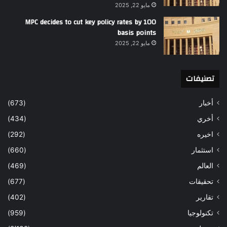
مايو 22, 2025
MPC decides to cut key policy rates by 100
basis points
مايو 22, 2025
تصنيفات
أخبار
(673)
أخري
(434)
اخيره
(292)
استثمار
(660)
العالم
(469)
تحقيقات
(677)
تقارير
(402)
تكنولوجيا
(959)