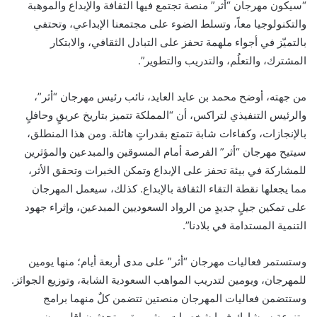
“سيكون مهرجان “أثر” منصة تجتمع فيها الثقافة والإبداع والموهبة
والتكنولوجيا معاً، وتسلط الضوء على مجتمعنا الإبداعي، وتحتفي
بالتميّز في أجواء ملهمة تحفز على التبادل الثقافي، والابتكار
المشترك، والتعلُم، والتدريب والتطوير”.
من جهته، أوضح محمد بن عايد العايد، نائب رئيس مهرجان “أثر”،
والرئيس التنفيذي لتراكس، أن “المملكة تتميز بتاريخ عريقٍ وحافلٍ
بالإنجازات، وكفاءات شابة تتمتع بقدراتٍ هائلة. ومن هذا المنطلق،
سيتيح مهرجان “أثر” الفرصة أمام المسوقين والمبدعين والمؤثرين
للمشاركة في بيئة تحفز على الإبداع وتمكن الخبرات وتحقق الأثر،
مما يجعلها نقطة التقاء الثقافة بالإبداع. كذلك، سيعمل المهرجان
على تمكين جيلٍ جديدٍ من الرواد السعوديين المبدعين، وإثراء جهود
التنمية المستدامة في بلادنا”.
وستستمر فعاليات مهرجان “أثر” على مدى أربعة أيام؛ منها يومين
للمهرجان، ويومين لتدريب المواهب السعودية الشابة، وتوزيع الجوائز.
وستتضمن فعاليات المهرجان منصتين تتضمن كلٌ منهما برامج
متنوعة سيشارك فيها شخصيات مشهورة ومتحدثون إقليميون