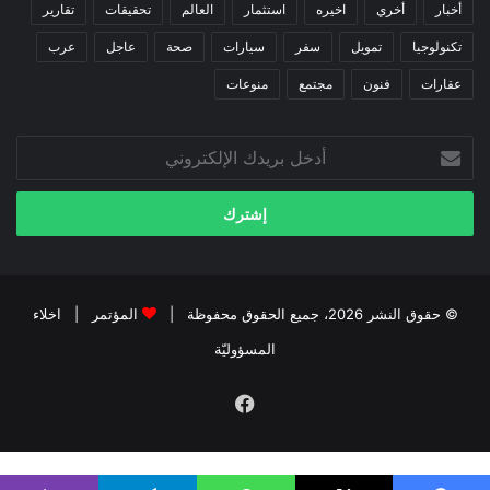
أخبار
أخري
اخيره
استثمار
العالم
تحقيقات
تقارير
تكنولوجيا
تمويل
سفر
سيارات
صحة
عاجل
عرب
عقارات
فنون
مجتمع
منوعات
أدخل
بريدك
الإلكتروني
© حقوق النشر 2026، جميع الحقوق محفوظة |
المؤتمر
|
اخلاء
المسؤوليّة
فيسبوك