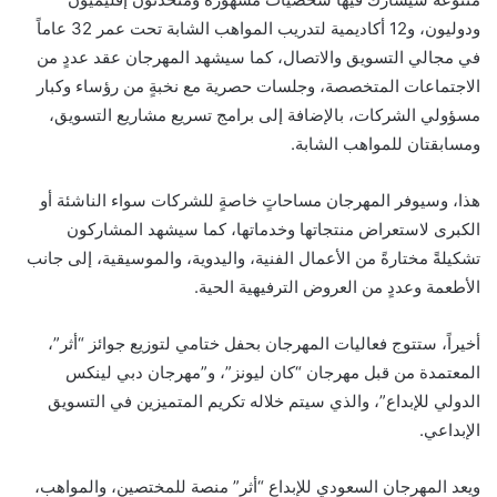
ودوليون، و12 أكاديمية لتدريب المواهب الشابة تحت عمر 32 عاماً
في مجالي التسويق والاتصال، كما سيشهد المهرجان عقد عددٍ من
الاجتماعات المتخصصة، وجلسات حصرية مع نخبةٍ من رؤساء وكبار
مسؤولي الشركات، بالإضافة إلى برامج تسريع مشاريع التسويق،
ومسابقتان للمواهب الشابة.
هذا، وسيوفر المهرجان مساحاتٍ خاصةٍ للشركات سواء الناشئة أو
الكبرى لاستعراض منتجاتها وخدماتها، كما سيشهد المشاركون
تشكيلةً مختارةً من الأعمال الفنية، واليدوية، والموسيقية، إلى جانب
الأطعمة وعددٍ من العروض الترفيهية الحية.
أخيراً، ستتوج فعاليات المهرجان بحفل ختامي لتوزيع جوائز “أثر”،
المعتمدة من قبل مهرجان “كان ليونز”، و”مهرجان دبي لينكس
الدولي للإبداع”، والذي سيتم خلاله تكريم المتميزين في التسويق
الإبداعي.
ويعد المهرجان السعودي للإبداع “أثر” منصة للمختصين، والمواهب،