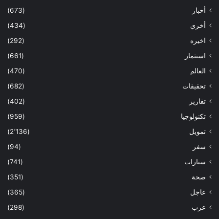
أخبار
(673)
أخري
(434)
اخيره
(292)
استثمار
(661)
العالم
(470)
تحقيقات
(682)
تقارير
(402)
تكنولوجيا
(959)
تمويل
(2٬136)
سفر
(94)
سيارات
(741)
صحة
(351)
عاجل
(365)
عرب
(298)