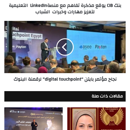
بنك CIB يوقع مذكرة تفاهم مع منصةLinkedIn التعليمية
مهارات
لتعزيز مهارات وخبرات الشباب
وخبرات
الشباب
نجاح
مؤتمر
بايتن
"digital
touchpoint"
لرقمنة
البنوك
نجاح مؤتمر بايتن "digital touchpoint" لرقمنة البنوك
مقالات ذات صلة