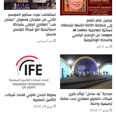
استضافت نورث سكوير الموسم
الثاني من مهرجان ومعرض “جولدن
چرمين عامر تنضم
هب” العقاري الدولى بشراكة
إلى منظمة G100 التابعة للرابطةال
استراتيجية مع شركة كونسل
نسائية العالمية All Ladies
ماسترز
League عن الإعلام الرقمي
والتجارة الإلكترونية
منذ أسبوعين
منذ 4 أيام
مبادرة “يلا ساحل” توحّد كبرى
بطولة البادل الاولي لاتحاد شركات
شركات التطوير العقاري تحت مظلة
التأمين المصرية
ترفيهية واحدة
يونيو 28, 2026
يوليو 11, 2026