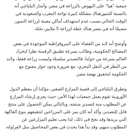
جمعية “هيا” على النهوض بالزراعة في مصر. وأشار البلتاجي أنه
بالنسبة للتمورهناك مشكلة كبيرة تواجه المغرب والسعودية في
الوقت الحالي بسبب عدم استهداف أماكن معينة لزراعة التمور،
مضيفًا أنه في مصر هناك خطة لزراعة 5 ملايين نخلة
.
وأوضح أنه لابد من القضاء على البيروقراطية الموجودة في بعض
المصالح الحكومية، وطالب بسرعة تطبيق الرقمنة نظرا لتحرك
العالم بسرعة من حولنا، فالتصدير سلسلة وليست زراعة فقط، ولابد
من النظر في النقل البحري، مع ضرورة وجود حوار مفتوح مع
الحكومة لتحقيق نهضة مصر
.
وتطرق البلتاجي إلى قضية المزارع الصغير، مؤكدا أن معظم الدول
الأوروبية تقوم بعمل جمعيات لهذا الأمر، حيث يجري إرشاد المزارع
عن المطلوب منه لتصدير منتجه، وبالتالي يمكن الحصول على منتج
قابل للتصدير، وأكد أنه كان يمر على المزراعين لتثقيفهم بنوع الفاكهة
التي يريدها وقد نجح في ذلك، لذا يجب تعليم المزارعين عن
المطلوب منهم، وقد بدأ هذا يحدث في بعض المحاصيل مثل الفراولة،