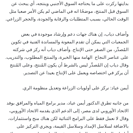
بدايتها ركزت على ما يحتاجه السوق الأجنبي وينتجه، أي يبحث عن
السوق قبل المنتج، موضحًا انه في الماضي لم يكن الأمر صعبا مثل
الوقت الحالي، بسبب المتطلبات والرقابة والجودة، والحجر الزراعي
.
وأضاف دياب، إن هناك جهات دعم وإرشاد موجودة في بعض
الجمعيات التي يمكن أن تقدم المعونة والمساندة الفنية في تكوين
المُصدِّر، من الصفر حتى الإنتاج. وأضاف دياب أنه ركز في شركته
على عناصر النجاح الهامة منها الخبرة، والمنتج المطلوب، والتدريب.
وقال دياب إن المُصدِّر ليس بالشرط أن يكون المُنتج، وعلى المُنتج
أن يركز في اختصاصه ويعمل على الإنتاج بعيدا عن التصدير
.
أيمن عياد: نركز على أولويات الزراعة وتعديل منظومة الري
.
من جانبه تطرق الدكتور أيمن عياد، مدير برامج المياه والمرافق بوفد
الاتحاد الأوروبي لدى مصر، إلى الدعم الذي يقدمه الاتحاد الأوروبي،
وقال لا نعمل فقط على البرامج الثنائية لكن هناك منح واستثمارات،
بالاضافة لسلاسل الإمداد وسلاسل القيمة، ويجري التركيز على