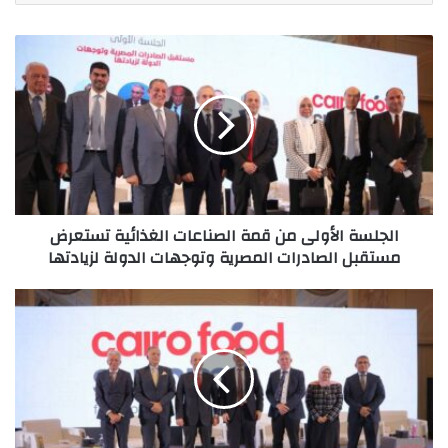
الجلسة
الأولى
من
قمة
الصناعات
الغذائية
تستعرض
مستقبل
الصادرات
الجلسة الأولى من قمة الصناعات الغذائية تستعرض
المصرية
مستقبل الصادرات المصرية وتوجهات الدولة لزيادتها
وتوجهات
الدولة
لزيادتها
هشام
عرفات:
قمة
الصناعات
جاءت
في
الوقت
المناسب