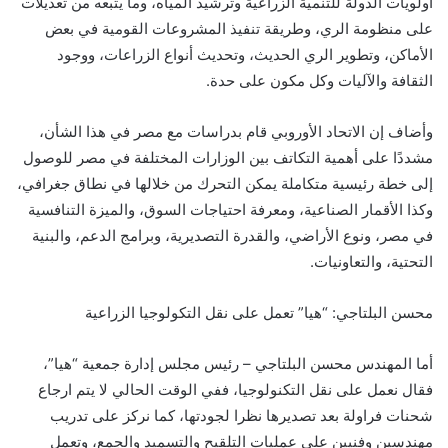
أولويات الدولة للتنمية الزراعية وترشيد المياه، وما يتبعه من تعديلات
على منظومة الري، وطريقة تنفيذ المشروعات القومية في بعض
الأماكن، وتطوير الري الحديث، وتحديث أنواع الزراعات، ووجود
الثقافة والآليات وكل مكون على حدة
.
وأضاف إن الاتحاد الأوروبي قام بدراسات مع مصر في هذا الشأن،
مشددًا على أهمية التكاتف بين الوزارات المختلفة في مصر للوصول
إلى خطة رئيسية متكاملة يمكن التحرك من خلالها في نطاق جغرافي،
وكذا الأقمار الصناعية، ومعرفة احتياجات السوق، والميزة التنافسية
في مصر، ونوع الأراضي، والقدرة التصديرية، وبرامج الدعم، والبنية
التحتية، والتعاونيات
.
محسن البلتاجي: “هيا” تعمل على نقل التكولوجيا الزراعية
أما المهندس محسن البلتاجي – رئيس مجلس إدارة جمعية “هيا”،
فقال نعمل على نقل التكنولوجيا، ففي الوقت الحالي لا يتم ارجاع
شحنات فراولة بعد تصديرها نظرا لجودتها، كما نركز على تدريب
مهندسين وفنيين على عمليات التلقيح والتسميد والجمع، وتعمل