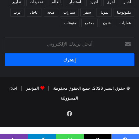
أخبار
أخري
اخيره
استثمار
العالم
تحقيقات
تقارير
تكنولوجيا
تمويل
سفر
سيارات
صحة
عاجل
عرب
عقارات
فنون
مجتمع
منوعات
أدخل
بريدك
الإلكتروني
© حقوق النشر 2026، جميع الحقوق محفوظة |
المؤتمر
|
اخلاء
المسؤوليّة
فيسبوك