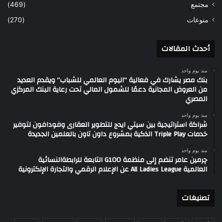
مجتمع
(469)
منوعات
(270)
أحدث المقالات
منذ يوم واحد
بنك مصر يشارك في فعالية “اليوم العالمي للشباب” ويقدم العديد
من العروض المجانية دعمًا للشمول المالي تحت رعاية البنك المركزي
المصري
منذ يوم واحد
شراكة استراتيجية بين سيتي ايدج للتطوير العقارى وفودافون لتوفير
خدمات Triple Play الذكية بمشروع داون تاون بالعلمين الجديدة
منذ يوم واحد
چرمين عامر تنضم إلى منظمة G100 التابعة للرابطةالنسائية
العالمية All Ladies League عن الإعلام الرقمي والتجارة الإلكترونية
تصنيغات