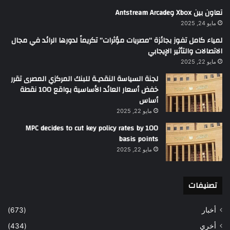
تعاون بين Xbox وAntstream Arcade
مايو 24, 2025
لمياء كامل تفوز بجائزة “مصريات مؤثرات” تكريماً لدورها الرائد في مجال
الاتصالات والتأثير الإيجابي
مايو 22, 2025
لجنة السياسة النقديـة للبنك المركزي المصرى تقرر
خفض أسعار العائد الأساسية بواقع 100 نقطة
أساس
مايو 22, 2025
MPC decides to cut key policy rates by 100
basis points
مايو 22, 2025
تصنيفات
أخبار
(673)
أخري
(434)