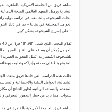
ساهم فريق من الجامعة الأمريكية بالقاهرة، بقيا
البشرية وزميل المعهد العالمي
لل
صحة الدماغ
ية
(
أبحاث الشيخوخة بالجامعة، في دراسة دولية را
العوامل المختلفة في
بيئاتنا – بما في ذلك ال
–
على إسراع ال
شيخوخة
بشكل كبير
.
يُقدّم البحث، الذي شمل 161,981 فردًا من 40 دولة، إطار عمل عالمي للتعرض، ويُظهر أن التعرض المتعدد
العوامل
يُمكن أن
بساعد على التنبؤ
بالفجوات الع
للشيخوخة المُتسارعة. تُمثل
الفجوات العمرية ال
المتوقع بناءً على صحته وإدراكه وتعليمه ووظ
حللت هذه الدراسة، التي قادها فريق متعدد الجنسي
الشمالية، العوامل البيئية والاجتماعية والسيا
المتقدم والنمذجة الوبائية. تُظهر النتائج أن م
سنوات، مما يزيد من خطر التدهور المعرفي وا
ساهم فريق الجامعة الأمريكية بالقاهرة في هذا 