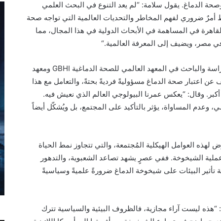
حة الدماغ. يقول سلامة: “لم يعد التنوع في البحث العلمي
ط أمرٌ ضروري لفهم المخاطر والتحديات العالمية التي تواجه صحة
القاهرة في المساهمة في الأبحاث الدولية في هذا المجال، مما
ي مصر، ويضيف إلى المعرفة العالمية.
“
راسة والباحث في
ال
معهد
العالمي للصحة الدماغية
GBHI
ومعهد
 عن اعتبار صحة الدماغ مسؤوليةً فرديةً بحتةً، وال
تعامل مع هذا
كبر
. وقال: “يعكس عمرنا البيولوجي العالم الذي نعيش فيه.
ي، وعدم المساواة، يؤثر
بالتأكيد
على المجتمع،
بل ويُشكّل أيضاً
رض
لهذه العوامل
الهيكلية المُجتمعة،
و
التي تتجاوز نمط الحياة
ملية الشيخوخة.
ف
في عصرٍ يشهد تصاعد الشعبوية، والتدهور
ية تأثير البيئات على شيخوخة الدماغ ضرورةً علميةً وسياسيةً
 “هذ
ه
ليس
ت
آراء
مجاز
ية،
فالظروف البيئية والسياسية تترك