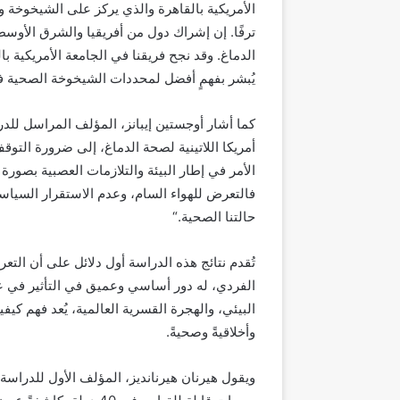
الأمريكية بالقاهرة والذي
ي
ركز على الشيخوخة وص
ترفًا. إن إشراك دول من أفريقيا والشرق الأوس
الدماغ. وقد نجح فريقنا في الجامعة الأمريكية ب
يُبشر بفهمٍ أفضل لمحددات الشيخوخة الصحية ف
كما
أشار
أو
ج
ستين
إ
يبانز
، المؤلف المراسل للد
أمريكا اللاتينية لصحة الدماغ، إلى ضرورة التوقف
الأمر
في إطار
ال
بيئ
ة
والتلازمات
العصبية بصورة أ
فالتعرض للهواء السام، وعدم الاستقرار السياس
حالتنا الصحية.
“
تُقدم نتائج هذه الدراسة أول
دلائل
على أن التع
الفردي،
له دور أساسي وعميق
في
التأثير في
ع
البيئي،
والهجرة القسرية
العالمي
ة
، يُعد فهم كيف
وأخلاقيةً وصحيةً.
ويقول
هيرنان
هيرنانديز
، المؤلف الأول للدراسة: