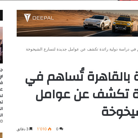
اهم في دراسة دولية رائدة تكشف عن عوامل جديدة لتسارع الشيخوخة
ة بالقاهرة تُساهم في
جي
دة تكشف عن عوامل
عل
لس
تج
شيخوخة
ال
ال
0
1٬010
3 دقائق