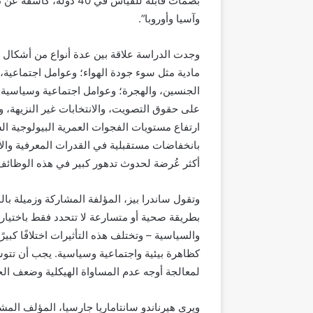
بصمات قابلة للقياس في 0
وآسيا وأوروبا”.
وجدت
الدراسة
علاقة بين عدة أنواع من
أشكال
مادية مثل سوء جودة الهواء؛ وعوامل اجتماعية، 
الجنسين، والهجرة؛ وعوامل اجتماعية وسياسية،
على
حقوق التصويت، والانتخابات غير ال
نزيهة
، 
ارتفاع مستويات
الفجوات العمرية البيولوجية
ال
بانخفاضات مستقبلية في القدرات المعرفية والأ
أكثر ع
رضة
لحدوث تدهور
كبير في هذه ال
وظائ
وتقول
ساندرا
بيز
، المؤلفة المشاركة وزميلة
بال
م
بطريقة صحية أو متسارعة لا تتحدد فقط ب
اختيار
والسياسية – وتختلف هذه التأثيرات اختلافًا كبيرًا 
كظاهرة بيئية واجتماعية وسياسية. يجب أن تتو
لمعالجة أوجه عدم المساواة الهيكلية وضعف ال
ويرى
هيرناندو
سانتاماريا
ج
ارسيا، المؤلف المش