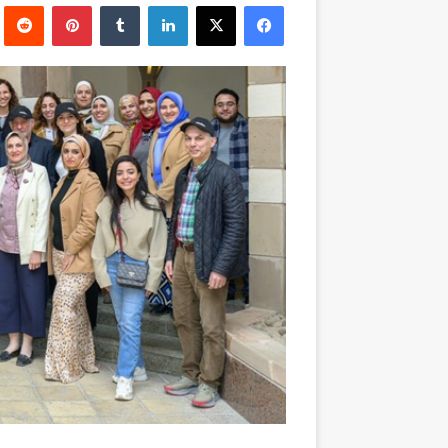
فيسبوك
‫X
لينكدإن
بينتيريست
إلكترونيا