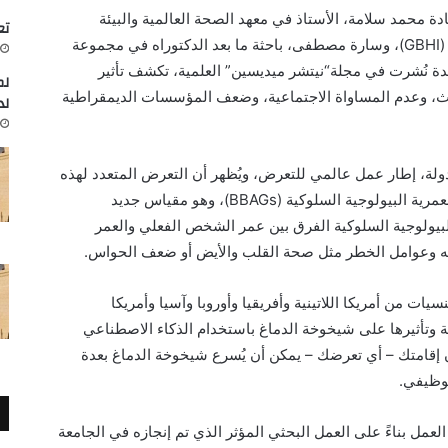
دة محمد سلامة، الأستاذ في معهد الصحة العالمية والبيئة
تعاون
GBHI
)، وسارة مصطفى، باحثة ما بعد الدكتوراه في مجموعة
ئدة نُشرت في مجلة
“نيتشر
ميديسين
” العلمية
، تكشف
تأثير
لم
تلوث، وعدم المساواة الاجتماعية، وضعف المؤسسات الديمقراطية
لد
لهذه
مرية البيولوجية السلوكية (
BBAGs
)، وهو مقياس جديد
بيولوجية السلوكية
الفرق بين عمر الشخص الفعلي والعمر
ائفه وعوامل الخطر مثل صحة القلب والأيض أو ضعف الحواس.
ات من أمريكا اللاتينية وأفريقيا وأوروبا وآسيا وأمريكا
سية وتأثيرها على شيخوخة الدماغ باستخدام الذكاء الاصطناعي
كان إقامتك – أي تعرضك – يمكن أن يُسرع شيخوخة الدماغ بعدة
لوظيفي.
العمل بناءً على العمل
البحثي
المؤثر الذي
تم إنجازه
في الجامعة