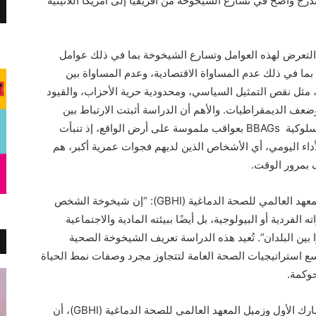
4 دولة، كاشفةً عن تدرج واضح في تسارع الشيخوخة من أفريقيا إلى أمريكا اللاتينية
التعرض
لهذه العوامل
وتسارع الشيخوخة
بما في ذلك
عوامل
بما في ذلك عدم المساواة الاقتصادية، وعدم المساواة بين
 مثل نقص التمثيل السياسي، ومحدودية حرية الأحزاب، و
القيود
وضعف الديمقراطيات.
والأهم أن الدراسة أثبتت الارتباط بين
سلوكية
BBAGs
بعواقب
ملموسة على أرض الواقع،
إذ تنبأت
داء اليومي
، أي
الأشخاص الذين لديهم فجوات عمرية أكبر
،
هم
ف
بمرور الوقت.
عهد
العالمي ل
لصحة ال
دماغية
(
GBHI
): “إن شيخوخة الشخص
اته
الفردية أو البيولوجية، بل أيضًا
ب
بيئته المادية والاجتماعية
بين البلدان”.
تُعيد هذه الدراسة تعريف الشيخوخة الصحية
سع استراتيجيات الصحة العامة لتتجاوز مجرد وصفات نمط الحياة
حوكمة.
ارك الأول وزميل
ال
معهد
العالمي ل
لصحة
الدماغية
(
GBHI
)، أن