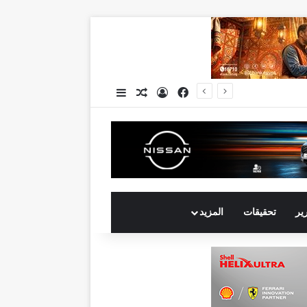
فيسبوك
تسجيل الدخول
مقال عشوائي
إضافة عمود جانبي
جي بي أوتو تستعد لإطلاق علامة iCAUR في السوق المصرية علامة عالمية جديدة لسيارات الطاقة الجديدة تجمع بين التكنولوجيا الذكية والتصميم الجريء وروح المغامر
رير
تحقيقات
المزيد