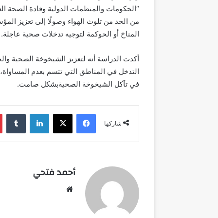
“الحكومات والمنظمات الدولية وقادة الصحة ال
من الحد من تلوث الهواء وصولًا إلى تعزيز الم
المناخ أو الحوكمة لتوجيه تدخلات صحية عاجلة.
أكدت الدراسة أنه لتعزيز الشيخوخة الصحية وال
التدخل في المناطق التي
تتسم
ب
عدم المساواة،
في تآكل
الشيخوخة الصحية
بشكل صامت
.
فيسبوك
‫X
لينكدإن
شاركها
أحمد فتحي
موقع
الويب