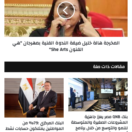
ضيفة
الندوة
الفنية
بمهرجان
"هي
الفنون
المخرجة هالة خليل ضيفة الندوة الفنية بمهرجان "هي
She
الفنون She Arts"
Arts"
مقالات ذات صلة
بنك QNB مصر يعزز جاهزية
المشروعات الصغيرة والمتوسطة
البنك المركزي :79% من
للنمو والتوسع من خلال برنامج
المواطنين يمتلكون حسابات نشط