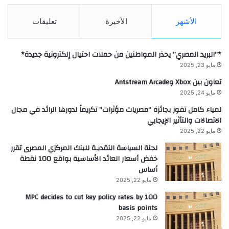
الأشهر
الأخيرة
تعليقات
*”البريد المصري” يحذر المواطنين من حملات احتيال إلكترونية جديدة*
مايو 23, 2025
تعاون بين Xbox وAntstream Arcade
مايو 24, 2025
لمياء كامل تفوز بجائزة “مصريات مؤثرات” تكريماً لدورها الرائد في مجال
الاتصالات والتأثير الإيجابي
مايو 22, 2025
لجنة السياسة النقديـة للبنك المركزي المصرى تقرر
خفض أسعار العائد الأساسية بواقع 100 نقطة
أساس
مايو 22, 2025
MPC decides to cut key policy rates by 100
basis points
مايو 22, 2025