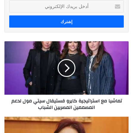
أدخل
بريدك
الإلكتروني
تماشيا
مع
استراتيجية
كايرو
فستيفال
سيتي
مول
لدعم
المصممين
تماشيا مع استراتيجية كايرو فستيفال سيتي مول لدعم
المصريين
المصممين المصريين الشباب
الشباب
المخرجة
هالة
خليل