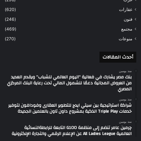
عقارات
(620)
فنون
(246)
مجتمع
(469)
منوعات
(270)
أحدث المقالات
منذ يومين
بنك مصر يشارك في فعالية “اليوم العالمي للشباب” ويقدم العديد
من العروض المجانية دعمًا للشمول المالي تحت رعاية البنك المركزي
المصري
منذ يومين
شراكة استراتيجية بين سيتي ايدج للتطوير العقارى وفودافون لتوفير
خدمات Triple Play الذكية بمشروع داون تاون بالعلمين الجديدة
منذ يومين
چرمين عامر تنضم إلى منظمة G100 التابعة للرابطةالنسائية
العالمية All Ladies League عن الإعلام الرقمي والتجارة الإلكترونية