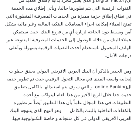
الDigital Factory و الذى يعتبر مجرد بداية لإطلاق العديد من
القنوات الرقمية التي يتم تطويرها حاليا، ويأتي إطلاق هذه الخدمة
في نطاق إطلاق حزمة مميزة من الخدمات المصرفية المتطورة التي
تمنح العملاء إمكانية اجراء المعاملات البنكية المالية وغير مالية بشكل
آمن وبسيط دون الحاجة لزيارة أيٍ من فروع البنك. حيث سيتمكن
عملاء البنك من خلاله الوصول إلى الخدمات المصرفية المتنوعة عبر
الهاتف المحمول باستخدام أحدث التقنيات الرقمية بسهولة وبأعلى
درجات الأمان.
ومن الجدير بالذكر أن البنك العربي الافريقي الدولي يحقق خطوات
إيجابية واسعة المدى في مجال التحول الرقمي حيث تم تطوير خدمة
الonline Banking و التي سوف يتم استبدالها بالكامل بتطبيق
حديث جدا خلال الربع الأخير من هذا العام ليتواكب مع أحدث
التطبيقات في هذا المجال علماً بأن هذا التطبيق أيضاً تم تطويره
بالكفاءات الداخلية بالبنك بالكامل وهو النهج الذي ينتهجه البنك
العربي الأفريقي الدولي في كل منتجاته و خاصة التكنولوجية فيها.