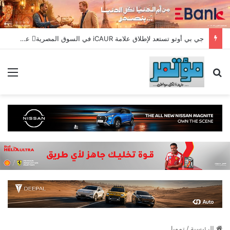
جي بي أوتو تستعد لإطلاق علامة iCAUR في السوق المصرية علامة عالمية جديدة لسيارات الطاقة الجديدة تجمع بين التكنولوجيا الذكية والتصميم الجريء وروح المغامر
بحث عن
الق
الرئيسية
/
تمويل