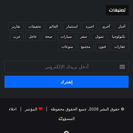
تصنيغات
أخبار
أخري
اخيره
استثمار
العالم
تحقيقات
تقارير
تكنولوجيا
تمويل
سفر
سيارات
صحة
عاجل
عرب
عقارات
فنون
مجتمع
منوعات
أدخل
بريدك
الإلكتروني
© حقوق النشر 2026، جميع الحقوق محفوظة |
المؤتمر
|
اخلاء
المسؤوليّة
فيسبوك