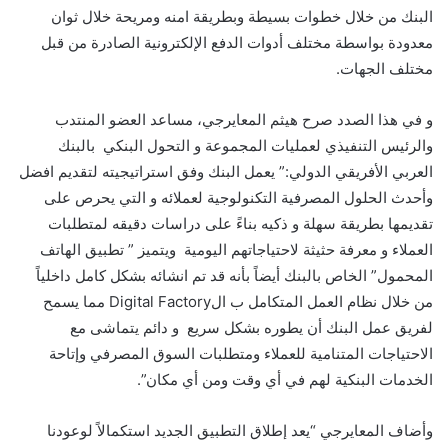
البنك من خلال خطوات بسيطة وبطريقة امنه ومريحة خلال ثوان
معدودة بواسطة مختلف أدوات الدفع الإلكترونية الصادرة من قبل
مختلف الجهات.
و في هذا الصدد صرح هيثم المعايرجي، مساعد العضو المنتدب
والرئيس التنفيذي لعمليات المجموعة و التحول البنكي بالبنك
العربي الأفريقي الدولي:” يعمل البنك وفق استراتيجيته لتقديم افضل
وأحدث الحلول المصرفية التكنولوجية لعملائه و التي يحرص على
تقديمها بطريقة سهلة و ذكيه بناءً على دراسات دقيقه لمتطلبات
العملاء و معرفة حثيثة لاحتياجاتهم اليومية ويتميز ” تطبيق الهاتف
المحمول” الخاص بالبنك أيضاً بأنه قد تم انشائه بشكل كامل داخلياً
من خلال نظام العمل المتكامل ب الDigital Factory مما يسمح
لفريق عمل البنك أن يطوره بشكل سريع و دائم يتماشى مع
الاحتياجات المتنامية للعملاء ومتطلبات السوق المصرفي وإتاحة
الخدمات البنكية لهم في أي وقت ومن أي مكان”.
وأضاف المعايرجي “يعد إطلاق التطبيق الجديد استكمالاً لوعودنا