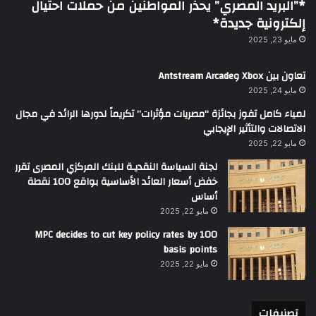
*”البريد المصري” يحذر المواطنين من حملات احتيال
إلكترونية جديدة*
مايو 23, 2025
تعاون بين Xbox وAntstream Arcade
مايو 24, 2025
لمياء كامل تفوز بجائزة “مصريات مؤثرات” تكريماً لدورها الرائد في مجال
الاتصالات والتأثير الإيجابي
مايو 22, 2025
لجنة السياسة النقديـة للبنك المركزي المصرى تقرر
خفض أسعار العائد الأساسية بواقع 100 نقطة
أساس
مايو 22, 2025
MPC decides to cut key policy rates by 100
basis points
مايو 22, 2025
تصنيفات