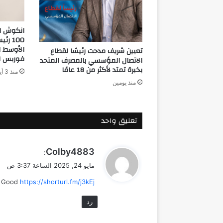
انكوش ار
100 
تعيين شريف مدحت رئيسًا لقطاع
فوربس ا
الاتصال المؤسسي بالمصرف المتحد
بخبرة تمتد لأكثر من 18 عامًا
منذ 3 أيام
منذ يومين
تعليق واحد
ي
Colby4883
:
ق
مايو 24, 2025 الساعة 3:37 ص
و
Good
https://shorturl.fm/j3kEj
ل
رد