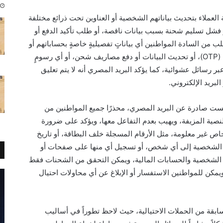
العملاء بتحديث بياناتهم الشخصية أو العناوين تحت ذرائع مختلفة
شل تسليم شحنة بسبب بيانات ناقصة، أو طلب تأكيد الدفع أو
طلب من السادة المواطنين أي بياناتٍ تفصيليةٍ خاصةٍ بحساباتهم أو
مقر إقامتهم، أو كلمات المرور أو الرموز السرية (OTP)، أو تحديث البيانات أو دفع مصاريف شحن، أو أي رسومٍ
ر رسائل عشوائية، كما يؤكد البريد المصري أنه لا يتم تعليق
لبريد الإلكتروني.
ست صادرة عن البريد المصري، محذرًا جميع المواطنين من
لنصية المزيفة، ويهيب بعدم التفاعل معها، ويؤكد على ضرورة
اص غير معلومة، مثل الأرقام المسجلة خلف البطاقة، أو تاريخ
اقة الشخصية إلى أي شخص، أو تسجيل أي منها على صفحات أو
ت الشخصية والحسابات المالية، ويمكن التحقق من الشحنات فقط
مكن للمواطنين الاستفسار أو الإبلاغ عن أي محاولات احتيال
ابقة من الحملات الاحتيالية، حيث لاحظ تطوراً في أساليب