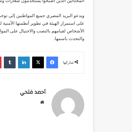
المحتالين الذين أصبحوا يستخدمون شعارات وشكل
ويدعو البريد المصري جميع المواطنين إلى توخي ا
على استمرار الهيئة في تطوير أنظمتها الأمنية لحما
الأشخاص لقيامهم بالنصب والاحتيال على الموا
والتحدث باسمها.
فيسبوك
‫X
لينكدإن
شاركها
أحمد فتحي
موقع
الويب