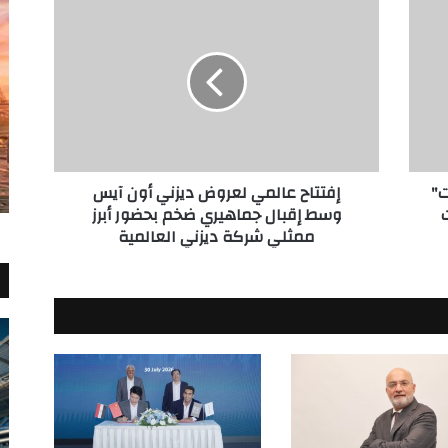
إفتتاح
عالمي
لعروض
ديزني
أون
آيس
وسط
إقبال
جماهيري
ت"
إفتتاح عالمي لعروض ديزني أون آيس
ضخم
ت
وسط إقبال جماهيري ضخم بحضور أبرز
بحضور
ممثلي شركة ديزني العالمية
أبرز
ممثلي
شركة
ديزني
العالمية