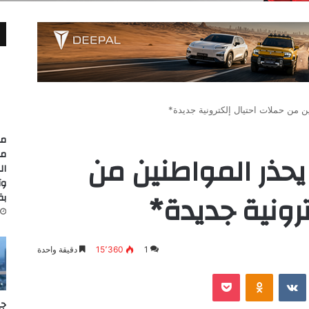
ن من حملات احتيال إلكترونية جديدة*
مد
مع
يحذر المواطنين من
وت
ترونية جديدة*
بقيمة
1
15٬360
دقيقة واحدة
‫Pocket
Odnoklassniki
جي