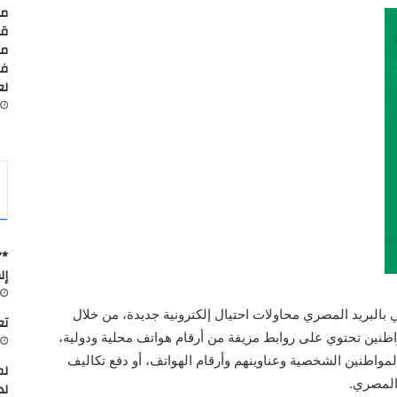
مس
قا
مد
في
لعا
*”
إل
ي بالبريد المصري محاولات احتيال إلكترونية جديدة، من خلال
تعاون
اطنين تحتوي على روابط مزيفة من أرقام هواتف محلية ودولية،
المواطنين الشخصية وعناوينهم وأرقام الهواتف، أو دفع تكاليف
لم
 المصري.
لد