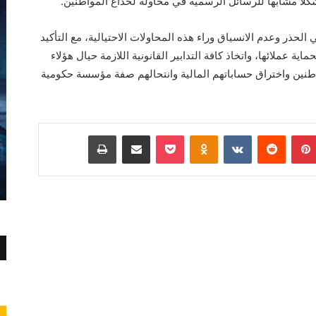
اً مشابهاً للرسائل الرسمية في محاولة لخداع المواطنين.
لحذر وعدم الانسياق وراء هذه المحاولات الاحتيالية، مع التأكيد
ية عملائها، واتخاذ كافة التدابير القانونية اللازمة حيال هؤلاء
طنين واختراق حساباتهم المالية وانتحالهم صفة مؤسسة حكومية
بينتيريست
Odnoklassniki
‫Pocket
مشاركة عبر البريد
طباعة