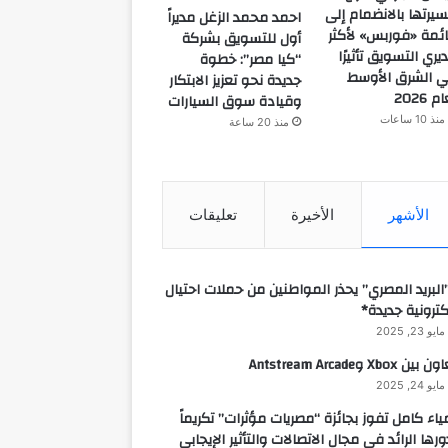
يرتها بالانضمام إلى
احمد محمد الزغل مديراً
ئمة «فوربس» لأكثر
أول للتسويق بشركة
يري التسويق تأثيرًا
“كيا مصر”: خطوة
 الشرق الأوسط
جديدة نحو تعزيز الابتكار
م 2026
وقيادة سوق السيارات
منذ 10 ساعات
منذ 20 ساعة
الأشهر
الأخيرة
تعليقات
البريد المصري” يحذر المواطنين من حملات احتيال
كترونية جديدة*
مايو 23, 2025
 بين Xbox وAntstream Arcade
مايو 24, 2025
ياء كامل تفوز بجائزة “مصريات مؤثرات” تكريماً
ورها الرائد في مجال الاتصالات والتأثير الإيجابي