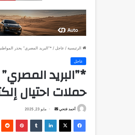
الرئيسية
/
عاجل
/
*”البريد المصري” يحذر المواطني
عاجل
*”البريد المصري” 
حملات احتيال إلك
أرسل
أحمد فتحي
مايو 23, 2025
بريدا
فيسبوك
‫X
لينكدإن
بينتيريست
إلكترونيا