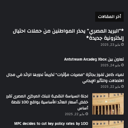
أخر المقالات
*”البريد المصري” يحذر المواطنين من حملات احتيال
إلكترونية جديدة*
مايو 23, 2025
تعاون بين Xbox وAntstream Arcade
مايو 24, 2025
لمياء كامل تفوز بجائزة “مصريات مؤثرات” تكريماً لدورها الرائد في مجال
الاتصالات والتأثير الإيجابي
مايو 22, 2025
لجنة السياسة النقديـة للبنك المركزي المصرى تقرر
خفض أسعار العائد الأساسية بواقع 100 نقطة
أساس
مايو 22, 2025
MPC decides to cut key policy rates by 100