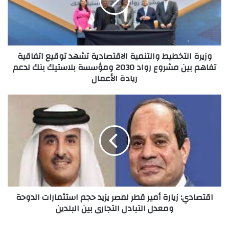
تشهد
توقيع
اتفاقية
تفاهم
بين
وزيرة التخطيط والتنمية الاقتصادية تشهد توقيع اتفاقية
مشروع
تفاهم بين مشروع رواد 2030 ومؤسسة بلاستيك بنك لدعم
رواد
ريادة الأعمال
2030
ومؤسسة
بلاستيك
اقتصادي:
بنك
زيارة
لدعم
أمير
ريادة
قطر
الأعمال
لمصر
يزيد
حجم
استثمارات
الدوحة
اقتصادي: زيارة أمير قطر لمصر يزيد حجم استثمارات الدوحة
ومعدل
ومعدل التبادل التجاري بين البلدين
التبادل
التجاري
بين