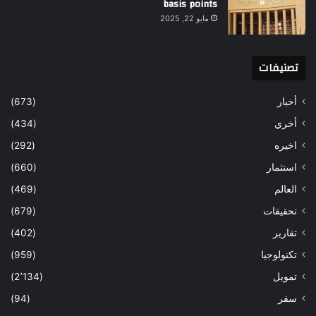
basis points
مايو 22, 2025
تصنيفات
أخبار
(673)
أخري
(434)
اخيره
(292)
استثمار
(660)
العالم
(469)
تحقيقات
(679)
تقارير
(402)
تكنولوجيا
(959)
تمويل
(2٬134)
سفر
(94)