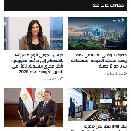
مقالات ذات صلة
البلدين
مصرف ابوظبي الاسلامي -مصر
جيهان الجولي تتوج مسيرتها
يتصدر مشهد الصيرفة المستدامة
بالانضمام إلى قائمة «فوربس»
ب 9 جوائز دولية
لأكثر مديري التسويق تأثيرًا في
الشرق الأوسط لعام 2026
منذ 4 ساعات
منذ 9 ساعات
بنك QNB مصر يعزز جاهزية