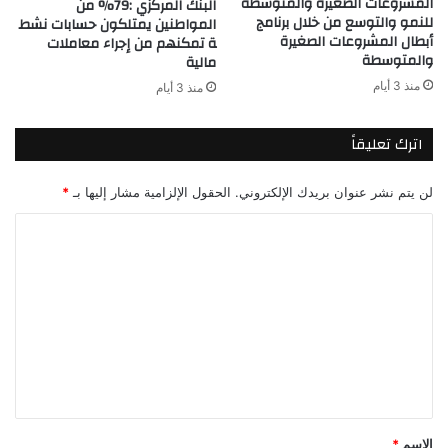
المشروعات الصغيرة والمتوسطة
البنك المركزي :79% من
للنمو والتوسع من خلال برنامج
المواطنين يمتلكون حسابات نشط
أبطال المشروعات الصغيرة
ة تمكنهم من إجراء معاملات
والمتوسطة
مالية
منذ 3 أيام
منذ 3 أيام
اترك تعليقاً
لن يتم نشر عنوان بريدك الإلكتروني.
الحقول الإلزامية مشار إليها بـ
*
ا
ل
ت
ع
ل
ي
ق
*
الاسم
*