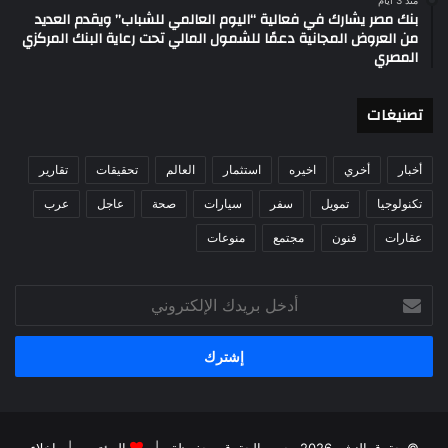
بنك مصر يشارك في فعالية “اليوم العالمي للشباب” ويقدم العديد
من العروض المجانية دعمًا للشمول المالي تحت رعاية البنك المركزي
المصري
تصنيغات
أخبار
أخري
اخيره
استثمار
العالم
تحقيقات
تقارير
تكنولوجيا
تمويل
سفر
سيارات
صحة
عاجل
عرب
عقارات
فنون
مجتمع
منوعات
أدخل
بريدك
الإلكتروني
© حقوق النشر 2026، جميع الحقوق محفوظة |
المؤتمر
|
اخلاء