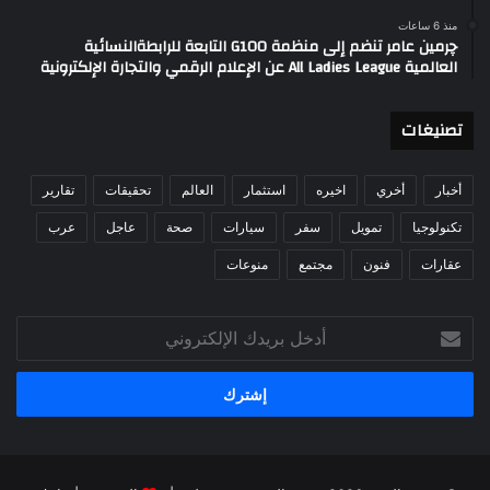
منذ 6 ساعات
چرمين عامر تنضم إلى منظمة G100 التابعة للرابطةالنسائية
العالمية All Ladies League عن الإعلام الرقمي والتجارة الإلكترونية
تصنيغات
أخبار
أخري
اخيره
استثمار
العالم
تحقيقات
تقارير
تكنولوجيا
تمويل
سفر
سيارات
صحة
عاجل
عرب
عقارات
فنون
مجتمع
منوعات
أدخل
بريدك
الإلكتروني