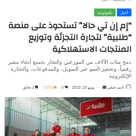
أخبار
تكنولوجيا
“إم إن تي حالا” تستحوذ على منصة
“طلبية” لتجارة التجزئة وتوزيع
المنتجات الاستهلاكية
دمج مئات الآلاف من الموزعين والتجار بجميع أنحاء مصر
رقمياً، وتحفيز النمو عبر التمويل، والمدفوعات، والتجارة
الإلكترونية
أرسل
أحمد فتحي
يونيو 22, 2022
0
1٬075
2 دقائق
بريدا
إلكترونيا