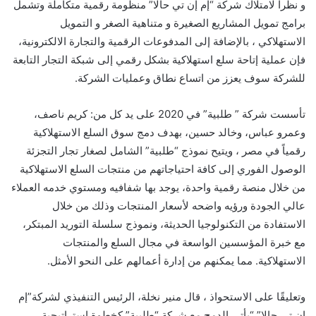
و نظراً لامتلاك شركة “إم إن تي حالا” منظومة رقمية متكاملة وتشمل
برامج تمويل المشاريع الصغيرة و متناهية الصغر و التمويل
الاستهلاكي ، بالإضافة إلى المدفوعات الرقمية والتجارة الالكترونية،
فإن عملية إتاحة سلع استهلاكية بشكل رقمي إلى شبكة التجار التابعة
للشركة سوف يعزز من اتساع نطاق وعمليات الشركة.
تأسست شركة ” طلبية” في 2020 على يد كل من: كريم ناصف،
وعمرو عباس، وخالد حسين، بهدف دمج سوق السلع الاستهلاكية
رقمياً في مصر ، ويتيح نموذج “طلبية” الشامل لصغار تجار التجزئة
الوصول الفوري إلى كافة احتياجاتهم من منتجات السلع الاستهلاكية
من خلال منصة رقمية واحدة، يوجد بها شفافيه ومستوي خدمه العملاء
عالي الجودة ورؤيه واضحه لأسعار المنتجات وذلك من خلال
الاستفادة من التكنولوجيا الحديثة، ونموذج سلسلة التوريد المبتكر،
مع خبرة المؤسسين الواسعة في مجال السلع والمنتجات
الاستهلاكية. مما يمكنهم من إدارة أعمالهم على النحو الأمثل.
وتعليقًا على الاستحواذ ، قال منير نخلة، الرئيس التنفيذي لشركة”إم
إن تي حالا” “يأتي الدمج مع شركة “طلبية” كخطوة استراتيجية