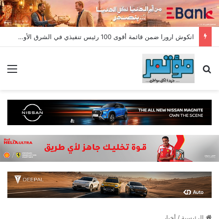
انكوش ارورا ضمن قائمة أقوى 100 رئيس تنفيذي في الشرق الأوسط لعام 2026 في قائمة فوربس الشرق الأوسط”
بحث عن
الق
الرئيسية
/
أخبار