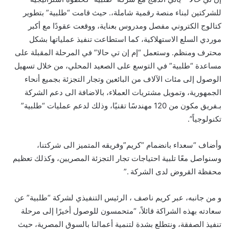
للشركتين لبناء منصة رقمية شاملة،. حيث قامت “طلبية” بتطوير
كتالوج الكتروني مفصل ومدروس بعناية، ووقعت عقودًا مع أكبر
موردي السلع الاستهلاكية، كما استطاعت تنفيذ عملياتها بشكل
محترف ومنظم. وستعمل “إم إن تي حالا” في المرحلة المقبلة على
مساعدة “طلبية” في التوسع على الصعيد المحلي، من خلال تسهيل
الوصول إلى مئات الآلاف من البائعين وتجار التجزئة بجميع أنحاء
الجمهورية، وتمويل مشتريات العملاء، بالاضافة الى دعم الشركة
بـفريق مكون من 120 مهندسًا تقنيًا، وذلك لدعم عمليات “طلبية”
تكنولوجياً”.
وأضاف “سعداء بانضمام “كريم”وفريقه المتميز الى شركتنا،
وسنواصل معًا تلبية احتياجات تجار التجزئة المصريين، وكذلك تعظيم
محفظة القروض لدى الشركة .”
و من جانبه، عبر كريم ناصف ، الرئيس التنفيذي لشركة “طلبية” عن
سعادته بهذه الشراكة قائلاً، “متحمسون للوصول أخيرًا إلى مرحلة
تنفيذ الصفقة، ونتطلع بشدة لتنمية أعمالنا بالسوق المصرية، حيث