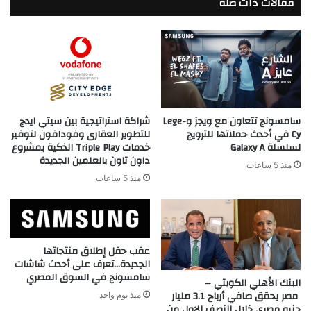
مقالات ذات صلة
في
جذب
الاستثمارات
سامسونج تتعاون مع ويجز وLege-
شراكة استراتيجية بين سيتي ايدج
Cy في أحدث حملاتها للترويج
للتطوير العقارى وفودافون لتوفير
لسلسلة Galaxy A
خدمات Triple Play الذكية بمشروع
داون تاون بالعلمين الجديدة
منذ 5 ساعات
منذ 5 ساعات
عقب حفل إطلاق منتجاتها
الجديدة…تعرف على أحدث شاشات
سامسونج في السوق المصري
البنك الأهلي الكويتي –
مصر يحقق صافي أرباح 3.1 مليار
منذ يوم واحد
جنيه مصري خلال النصف الاول من