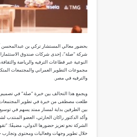
شركة “صلة”، إحدى شركات صندوق الاستثمارات ا
النوعية عبر قطاعات الترفيه والرياضة والثقاف
مجموعات التطوير العمراني والمجتمعات المتكا
والترفيه في مصر.
ويجمع هذا التحالف بين خبرة “صلة” في تصميم ا
طلعت مصطفى من خبرة في تطوير المجتمعات السك
بين الطرفين بداية لمسار ممتد يسهم في توسيع 
وأكد الدكتور راكان الحارثي، العضو المنتدب ل
الشركة نحو تعزيز حضورها الدولي، مضيفًا: “تق
خلال تطوير وجهات وفعاليات ومحتوى وتجارب حي