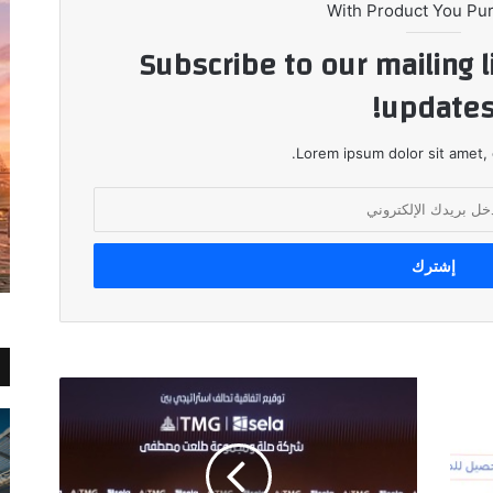
With Product You Pu
Subscribe to our mailing l
updates
Lorem ipsum dolor sit amet, 
In
the
Presence
of
Turki