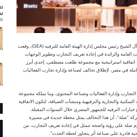
لم
لد
بحضور معالي المستشار تركي بن عبدالمحسن آل الشيخ رئيس مجلس إدارة الهيئة العامة للترفيه (GEA)، وقعت
لعامة والرائدة في إعادة تعريف التجارب وتطوير الوجهات
ة، اتفاقية استراتيجية مع مجموعة طلعت مصطفى، إحدى أبرز
ملة في مصر، لإطلاق تحالف لصناعة وإدارة تجارب الفعاليات
لتجارب وإدارة الفعاليات وصناعة المحتوى، وما تملكه مجموعة
نية والتجارية والترفيهية ومنشآت الضيافة، لتكون الاتفاقية
خيارات الترفيه للجمهور المصري خلال السنوات المقبلة.
شركة “صلة”، أن هذا التحالف يمثل محطة جديدة في مسيرة
وم صلة على رؤية واضحة تتمثل في إعادة تعريف التجارب، من
ة قادرة على صناعة أثر يتجاوز لحظة الحدث”.