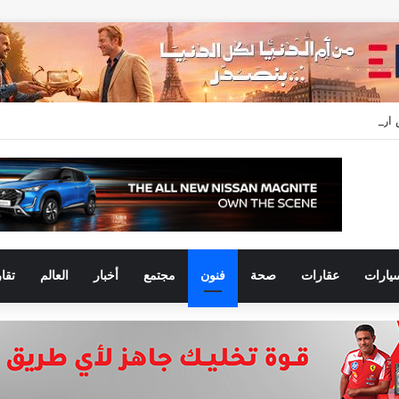
يارات
عقارات
صحة
فنون
مجتمع
أخبار
العالم
تقا