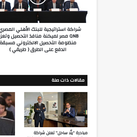
و
QNB
مصر
لميكنة
شراكة استراتيجية للبنك الأهلي المصري
منافذ
QNB مصر لميكنة منافذ التحصيل وتعزي
التحصيل
منظومة التحصيل الالكتروني مسبقة
وتعزيز
الدفع على الطرق ( طريقي )
منظومة
التحصيل
الالكتروني
مسبقة
الدفع
مقالات ذات صلة
على
الطرق
(
طريقي
)
مبادرة “يلّا ساحل” تعلن شراكة