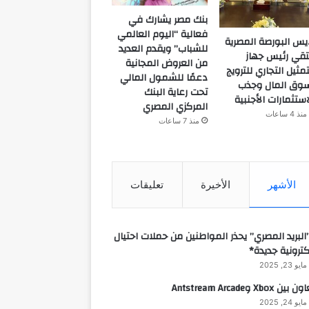
بنك مصر يشارك في
فعالية “اليوم العالمي
يس البورصة المصرية
للشباب” ويقدم العديد
تقي رئيس جهاز
من العروض المجانية
تمثيل التجاري للترويج
دعمًا للشمول المالي
وق المال وجذب
تحت رعاية البنك
استثمارات الأجنبية
المركزي المصري
منذ 4 ساعات
منذ 7 ساعات
الأشهر
الأخيرة
تعليقات
البريد المصري” يحذر المواطنين من حملات احتيال
كترونية جديدة*
مايو 23, 2025
 بين Xbox وAntstream Arcade
مايو 24, 2025