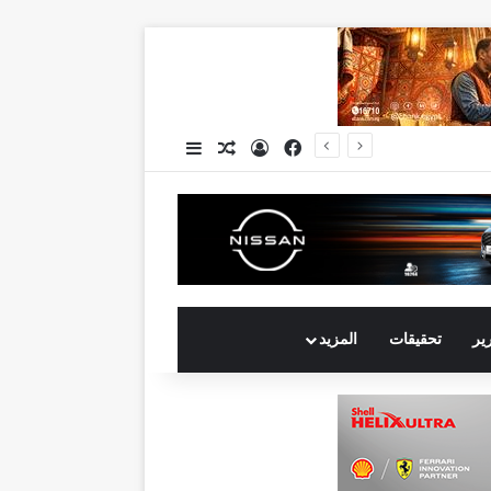
فيسبوك
تسجيل الدخول
مقال عشوائي
إضافة عمود جانبي
انكوش ارورا ضمن قائمة أقوى 100 رئيس تنفيذي في الشرق الأوسط لعام 2026 في قائمة فوربس الشرق الأوسط”
رير
تحقيقات
المزيد