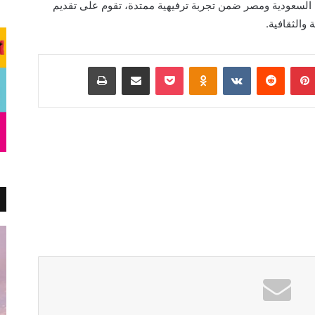
ية السعودية ومصر ضمن تجربة ترفيهية ممتدة، تقوم على تقديم
والثقافية.
بينتيريست
Odnoklassniki
‫Pocket
مشاركة عبر البريد
طباعة