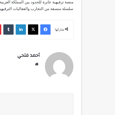
منصة ترفيهية عابرة للحدود بين المملكة العرب
سلسلة منسقة من التجارب والفعاليات الترفيهية 
فيسبوك
‫X
لينكدإن
شاركها
أحمد فتحي
موقع
الويب