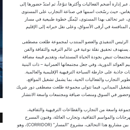
ر إدارة أضخم الفعاليات وأكثرها تنوّعاً، ثم امتدّ حضورها إلى
فيغاس، حيث رسّخت اسمها في صناعة التجارب على المستوى
ي، عبر تحالف بهذا المستوى، ليُمثّل خطوة طبيعية في مسار
 المنافسة في أرقى الأسواق، وعلى نقل خبراته إلى الإقليم
الرئيس التنفيذي والعضو المنتدب لمجموعة طلعت مصطفى
ي يستهدف تحقيق نقلة نوعية في عالم الترفيه والثقافة والفن
مجتمعات تنبض بجودة الحياة المستدامة، وتقديم قيمة مضافة
العوائد الدورية، وفي جعل مجتمعاتها العمرانية – ذات البنية
ت جاذبة على خارطة السياحة الترفيهية الإقليمية والعالمية.
طوير التجارب والفعاليات الحية، بما يشمل تشغيل المواقع،
لتشغيل الميداني، فيما تتولى مجموعة طلعت مصطفى دور شريك
ة وحضور في السوق ومنصات ضيافة ومجتمعات واسعة الانتشار
وعة واسعة من التجارب والقطاعات الترفيهية والثقافية،
رجانات والمواسم الثقافية، وتجارب العائلة، وفنون المسرح
والكوميديا، إضافة إلى الفعاليات الرياضية، ومن بين مشاريع هذا التحالف، مشروع “المسار” (CORRIDOR)، وهو