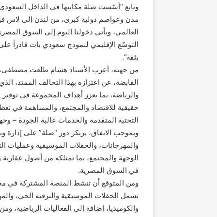
وتابع “أسّست صلة مكانتها في الداخل السعودي عب
مدن وعواصم دولية كبرى، من لندن إلى لاس 
العالمي، ويأتي دخولنا اليوم إلى السوق المصر
التوسّع الإقليمي لنموذج سعودي بات قادراً على
بثقة”.
من جهته، أعرب الأستاذ هشام طلعت مصطفى، 
القابضة، عن اعتزازه بهذا التحالف الممتد، الذ
والرياضة، بما يعزز أهداف المجموعة في توفير 
حقيقية للاقتصاد والمجتمع، والمساهمة في تعظيم 
التحتية المتقدمة والخدمات عالية الجودة – وجها
وبموجب الاتفاق، يرتكز دور “صلة” على إدارة وت
والمهرجانات، والحفلات الموسيقية وعمليات ا
الوجهة والمجتمع، بما تمتلكه من أصول عقاري
في السوق المصرية.
ومن المتوقع أن تنشط المنصة المشتركة في مجم
تشمل الحفلات الموسيقية والترفيه الحي، والمه