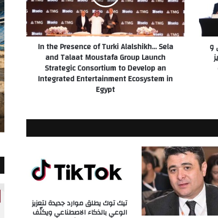
Alalshikh…
Sela
and
Talaat
 و
In the Presence of Turki Alalshikh… Sela
Moustafa
ز
and Talaat Moustafa Group Launch
Group
Strategic Consortium to Develop an
Launch
Integrated Entertainment Ecosystem in
Strategic
Egypt
Consortium
to
Develop
an
Integrated
Entertainment
Ecosystem
in
Egypt
تيك توك يطلق موارد جديدة لتعزيز
الوعي بالذكاء الاصطناعي ويكثّف