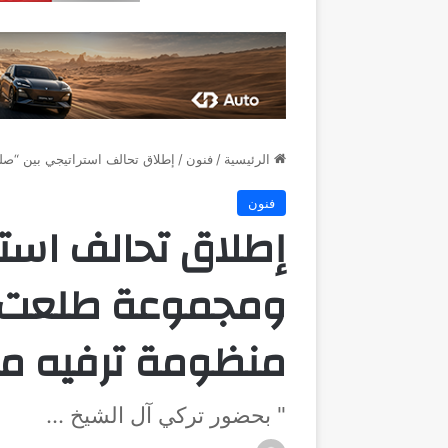
الرئيسية
/
فنون
/
إطلاق تحالف استراتيجي بين “ص
فنون
إطلاق تحالف استر
ومجموعة طلعت 
منظومة ترفيه م
" بحضور تركي آل الشيخ ...