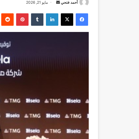
أرسل
أحمد فتحي
مايو 21, 2026
بريدا
فيسبوك
‫X
لينكدإن
بينتيريست
إلكترونيا