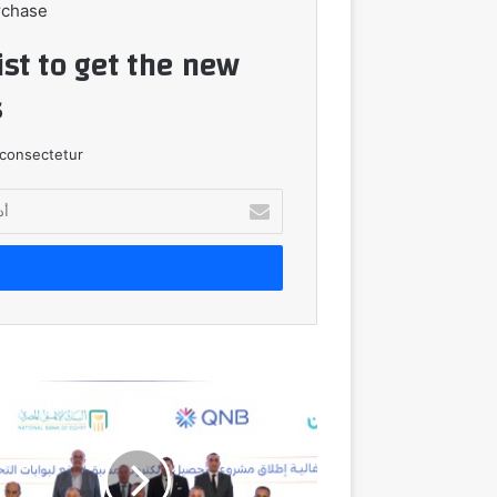
rchase
ist to get the new
!
consectetur.
أدخل
بريدك
الإلكتروني
شراكة
استراتيجية
للبنك
الأهلي
المصري