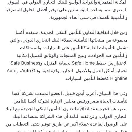
المكانة المتميزة والتواجد الواسع للبنك التجاري الدولي في السوق
المصري، مما يساعد المؤسستين على توفير أفضل الحلول المصرفية
والتأمينية للعملاء في شتى أنحاء الجمهورية.
ومن خلال اتفاقية التعاون للتأمين البنكي الجديدة، ستقدم أكسا
مجموعة من منتجاتها التأمينية لعملاء البنك التجاري الدولي، والتي
تشمل التأمينات العامة كالتأمين على السيارات، والممتلكات
والتأمين ضد الحوادث. وتتيح المنتجات والوثائق للعميل إمكانية
الاختيار بين خطط Safe Home لحماية المنزل، وSafe Business
لحماية أماكن العمل والأصول التجارية والإنتاجية، وAuto Go، وAuto
Highline كخطط لتأمين السيارات.
وفي هذا السياق، أعرب أيمن قنديل، العضو المنتدب لشركة أكسا
لتأمينات الحياة مصر ورئيس مجلس الإدارة لشركة أكسا للتأمين
مصر، عن فخره بعقد اتفاقية التعاون للتأمين البنكي الجديدة مع البنك
التجاري الدولي، وعن ثقته التامة أن هذه الشراكة ستساعد البنك
على الوصول لقاعدة عملاء أكبر عن طريق توفير شتى التغطيات من
خلال جميع فروعه، مما يتماشى مع استراتيجية أكسا التي تسعى