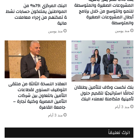
المشروعات الصغيرة والمتوسطة
البنك المركزي :79% من
للنمو والتوسع من خلال برنامج
المواطنين يمتلكون حسابات نشط
أبطال المشروعات الصغيرة
ة تمكنهم من إجراء معاملات
والمتوسطة
مالية
منذ يومين
منذ يومين
انعقاد النسخة الثالثة من ملتقى
بنك نكست وكاف للتأمين يطلقان
التوظيف السنوى لقطاعات
تحالفًا استراتيجيًا لتقديم حلول
التأمين بالتعاون بين شركات
تأمينية متكاملة لعملاء البنك
التأمين المصرية وكلية تجارة –
جامعة القاهرة
منذ 3 أيام
منذ 3 أيام
اترك تعليقاً