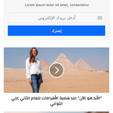
Lorem ipsum dolor sit amet, consectetur.
أدخل
بريدك
الإلكتروني
"الأبد
هو
الآن"
عند
هضبة
الأهرامات
للعام
الثاني
علي
"الأبد هو الآن" عند هضبة الأهرامات للعام الثاني علي
التوالي
التوالي