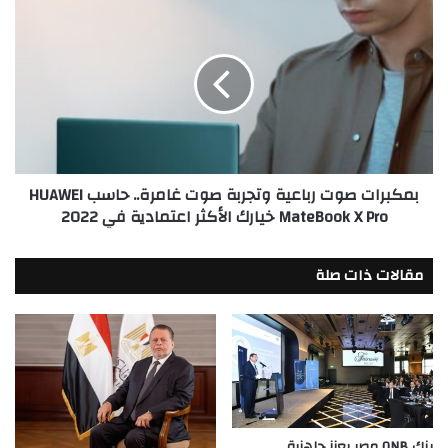
بمكبرات
صوت
رباعية
وتجربة
صوت
غامرة..
حاسب
HUAWEI
MateBook
بمكبرات صوت رباعية وتجربة صوت غامرة.. حاسب HUAWEI
X
MateBook X Pro خيارك الأكثر اعتمادية في 2022
Pro
خيارك
الأكثر
مقالات ذات صلة
اعتمادية
في
2022
بنك QNB مصر يعزز جاهزية