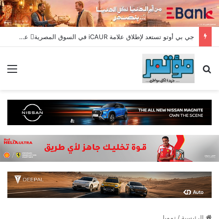
جي بي أوتو تستعد لإطلاق علامة iCAUR في السوق المصرية علامة عالمية جديدة لسيارات الطاقة الجديدة تجمع بين التكنولوجيا الذكية والتصميم الجريء وروح المغامر
بحث عن
الق
الرئيسية
/
تمويل