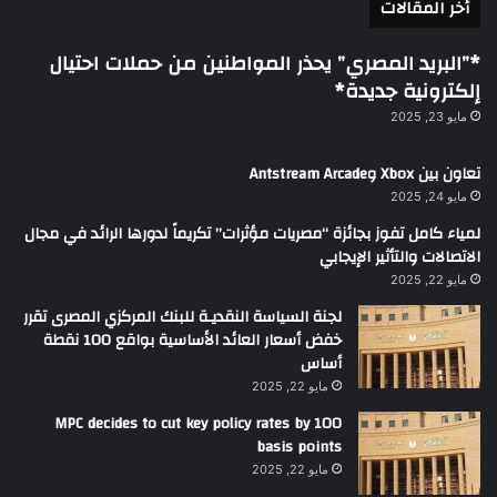
أخر المقالات
*”البريد المصري” يحذر المواطنين من حملات احتيال
إلكترونية جديدة*
مايو 23, 2025
تعاون بين Xbox وAntstream Arcade
مايو 24, 2025
لمياء كامل تفوز بجائزة “مصريات مؤثرات” تكريماً لدورها الرائد في مجال
الاتصالات والتأثير الإيجابي
مايو 22, 2025
لجنة السياسة النقديـة للبنك المركزي المصرى تقرر
خفض أسعار العائد الأساسية بواقع 100 نقطة
أساس
مايو 22, 2025
MPC decides to cut key policy rates by 100
basis points
مايو 22, 2025