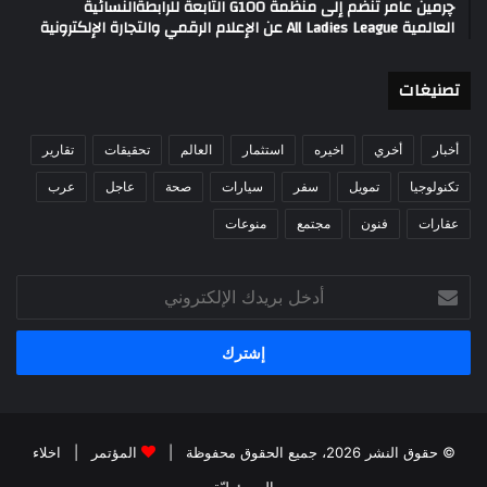
چرمين عامر تنضم إلى منظمة G100 التابعة للرابطةالنسائية
العالمية All Ladies League عن الإعلام الرقمي والتجارة الإلكترونية
تصنيغات
أخبار
أخري
اخيره
استثمار
العالم
تحقيقات
تقارير
تكنولوجيا
تمويل
سفر
سيارات
صحة
عاجل
عرب
عقارات
فنون
مجتمع
منوعات
أدخل
بريدك
الإلكتروني
© حقوق النشر 2026، جميع الحقوق محفوظة |
المؤتمر
|
اخلاء