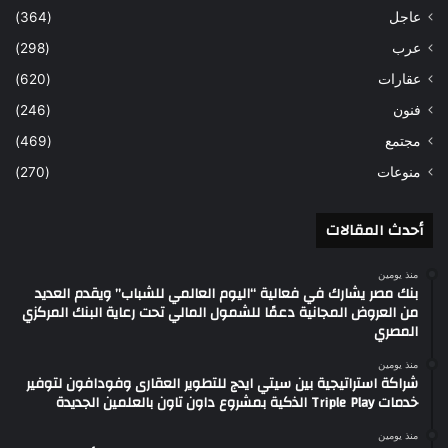
عاجل
(364)
عرب
(298)
عقارات
(620)
فنون
(246)
مجتمع
(469)
منوعات
(270)
أحدث المقالات
منذ يومين
بنك مصر يشارك في فعالية “اليوم العالمي للشباب” ويقدم العديد
من العروض المجانية دعمًا للشمول المالي تحت رعاية البنك المركزي
المصري
منذ يومين
شراكة استراتيجية بين سيتي ايدج للتطوير العقارى وفودافون لتوفير
خدمات Triple Play الذكية بمشروع داون تاون بالعلمين الجديدة
منذ يومين