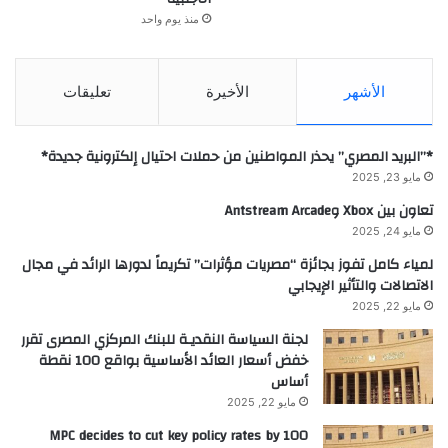
منذ يوم واحد
الأشهر
الأخيرة
تعليقات
*”البريد المصري” يحذر المواطنين من حملات احتيال إلكترونية جديدة*
مايو 23, 2025
تعاون بين Xbox وAntstream Arcade
مايو 24, 2025
لمياء كامل تفوز بجائزة “مصريات مؤثرات” تكريماً لدورها الرائد في مجال
الاتصالات والتأثير الإيجابي
مايو 22, 2025
لجنة السياسة النقديـة للبنك المركزي المصرى تقرر
خفض أسعار العائد الأساسية بواقع 100 نقطة
أساس
مايو 22, 2025
MPC decides to cut key policy rates by 100