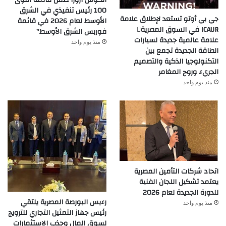
انكوش ارورا ضمن قائمة أقوى
100 رئيس تنفيذي في الشرق
جي بي أوتو تستعد لإطلاق علامة
الأوسط لعام 2026 في قائمة
iCAUR في السوق المصرية
فوربس الشرق الأوسط”
علامة عالمية جديدة لسيارات
منذ يوم واحد
الطاقة الجديدة تجمع بين
التكنولوجيا الذكية والتصميم
الجريء وروح المغامر
منذ يوم واحد
اتحاد شركات التأمين المصرية
يعتمد تشكيل اللجان الفنية
للدورة الجديدة لعام 2026
رءيس البورصة المصرية يلتقي
منذ يوم واحد
رئيس جهاز التمثيل التجاري للترويج
لسوق المال وجذب الاستثمارات