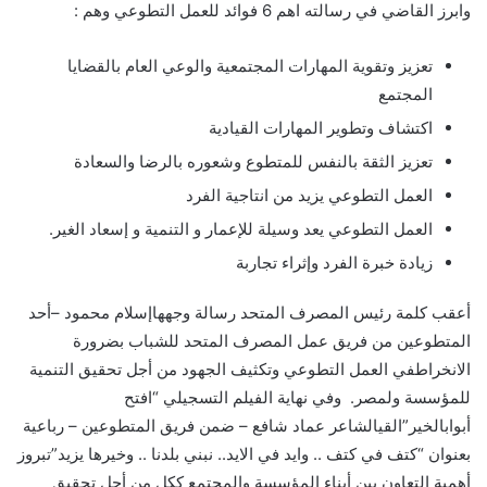
وابرز القاضي في رسالته اهم 6 فوائد للعمل التطوعي وهم :
تعزيز وتقوية المهارات المجتمعية والوعي العام بالقضايا
المجتمع
اكتشاف وتطوير المهارات القيادية
تعزيز الثقة بالنفس للمتطوع وشعوره بالرضا والسعادة
العمل التطوعي يزيد من انتاجية الفرد
العمل التطوعي يعد وسيلة للإعمار و التنمية و إسعاد الغير.
زيادة خبرة الفرد وإثراء تجاربة
أعقب كلمة رئيس المصرف المتحد رسالة وجههاإسلام محمود –أحد
المتطوعين من فريق عمل المصرف المتحد للشباب بضرورة
الانخراطفي العمل التطوعي وتكثيف الجهود من أجل تحقيق التنمية
للمؤسسة ولمصر. وفي نهاية الفيلم التسجيلي “افتح
أبوابالخير”القيالشاعر عماد شافع – ضمن فريق المتطوعين – رباعية
بعنوان “كتف في كتف .. وايد في الايد.. نبني بلدنا .. وخيرها يزيد”تبروز
أهمية التعاون بين أبناء المؤسسة والمجتمع ككل من أجل تحقيق