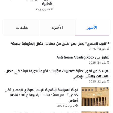
الأجنبية
منذ يوم واحد
الأشهر
الأخيرة
تعليقات
*”البريد المصري” يحذر المواطنين من حملات احتيال إلكترونية جديدة*
مايو 23, 2025
تعاون بين Xbox وAntstream Arcade
مايو 24, 2025
لمياء كامل تفوز بجائزة “مصريات مؤثرات” تكريماً لدورها الرائد في مجال
الاتصالات والتأثير الإيجابي
مايو 22, 2025
لجنة السياسة النقديـة للبنك المركزي المصرى تقرر
خفض أسعار العائد الأساسية بواقع 100 نقطة
أساس
مايو 22, 2025