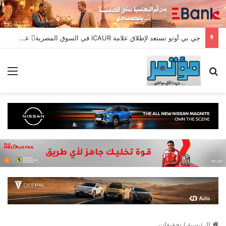
جي بي أوتو تستعد لإطلاق علامة iCAUR في السوق المصرية علامة عالمية جديدة لسيارات الطاقة الجديدة تجمع بين التكنولوجيا الذكية والتصميم الجريء وروح المغامر
بحث عن
الق
الرئيسية
/
تحقيقات