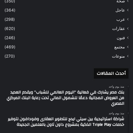
صحة
(350)
عاجل
(364)
عرب
(298)
عقارات
(620)
فنون
(246)
مجتمع
(469)
منوعات
(270)
أحدث المقالات
منذ يوم واحد
بنك مصر يشارك في فعالية “اليوم العالمي للشباب” ويقدم العديد
من العروض المجانية دعمًا للشمول المالي تحت رعاية البنك المركزي
المصري
منذ يوم واحد
شراكة استراتيجية بين سيتي ايدج للتطوير العقارى وفودافون لتوفير
خدمات Triple Play الذكية بمشروع داون تاون بالعلمين الجديدة