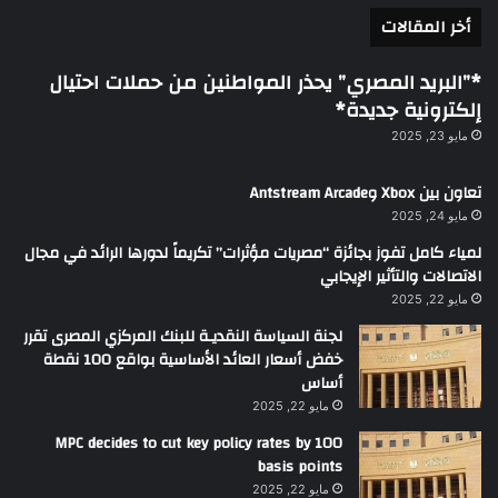
أخر المقالات
*”البريد المصري” يحذر المواطنين من حملات احتيال
إلكترونية جديدة*
مايو 23, 2025
تعاون بين Xbox وAntstream Arcade
مايو 24, 2025
لمياء كامل تفوز بجائزة “مصريات مؤثرات” تكريماً لدورها الرائد في مجال
الاتصالات والتأثير الإيجابي
مايو 22, 2025
لجنة السياسة النقديـة للبنك المركزي المصرى تقرر
خفض أسعار العائد الأساسية بواقع 100 نقطة
أساس
مايو 22, 2025
MPC decides to cut key policy rates by 100
basis points
مايو 22, 2025