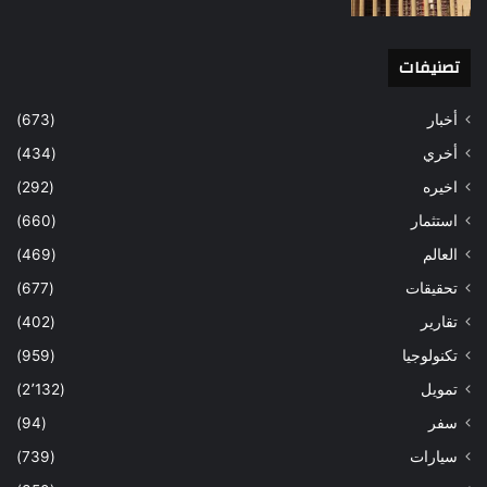
تصنيفات
أخبار
(673)
أخري
(434)
اخيره
(292)
استثمار
(660)
العالم
(469)
تحقيقات
(677)
تقارير
(402)
تكنولوجيا
(959)
تمويل
(2٬132)
سفر
(94)
سيارات
(739)