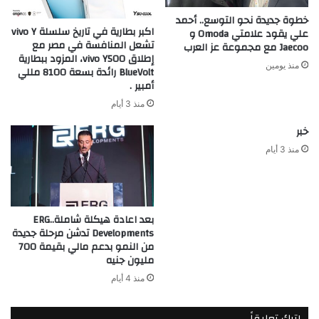
خطوة جديدة نحو التوسع.. أحمد
اكبر بطارية في تاريخ سلسلة vivo Y
علي يقود علامتي Omoda و
تشعل المنافسة في مصر مع
Jaecoo مع مجموعة عز العرب
إطلاق vivo Y500، المزود ببطارية
منذ يومين
BlueVolt رائدة بسعة 8100 مللي
أمبير .
منذ 3 أيام
خبر
منذ 3 أيام
بعد اعادة هيكلة شاملة..ERG
Developments تدشن مرحلة جديدة
من النمو بدعم مالي بقيمة 700
مليون جنيه
منذ 4 أيام
اترك تعليقاً