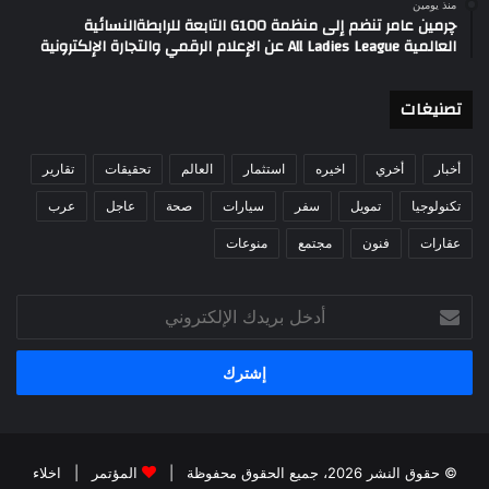
منذ يومين
چرمين عامر تنضم إلى منظمة G100 التابعة للرابطةالنسائية
العالمية All Ladies League عن الإعلام الرقمي والتجارة الإلكترونية
تصنيغات
أخبار
أخري
اخيره
استثمار
العالم
تحقيقات
تقارير
تكنولوجيا
تمويل
سفر
سيارات
صحة
عاجل
عرب
عقارات
فنون
مجتمع
منوعات
أدخل
بريدك
الإلكتروني
© حقوق النشر 2026، جميع الحقوق محفوظة |
المؤتمر
|
اخلاء