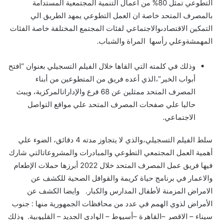
التطوعي تمثل 80% من أعمال التنمية المجتمعية المستدامة
بالمصرف المتحد خاصة ان العمل التطوعي يمهد الطريق الي
التمكين الاقتصادىوالاجتماعي لفئات المجتمع المختلفة خاصة الفئات
المهمشةوعلي رأسها المراة والشباب.
وذلك في كلمته التي القاها خلال الفيلم التسجيلي بعنوان “افتح
أبواب الخير”،الذي أعده فريق من المتطوعين من أبناء
المصرف المتحد ممثلين عن 68 فرع والإداراتالمركزية، ويبث
حاليا علي صفحات المصرف المتحد علي مواقع التواصل
الاجتماعي.
سلط الفيلم التسجيلي،والذي لا يتجاوز مدته 4 دقائق، الضوء علي
أهمية العمل المجتمعي التطوعي والمبادرات والمشروعاتالتي شارك
فيها فريق عمل المصرف المتحد خلال 2022 أبرزها حملات الإطعام
والاعمار في برنامج حياة كريمة والقوافل الصحية للكشف عن
الامراض المزمنة لأطفال المدارس والكبار. وايضا الكشف عن
الأمراض لذوي الهمم في عدد من محافظات الجمهورية منها : جنوب
سيناء – الاقصر –القاهرة –أسيوط – الوادي الجديد – القليوبية. وذلك