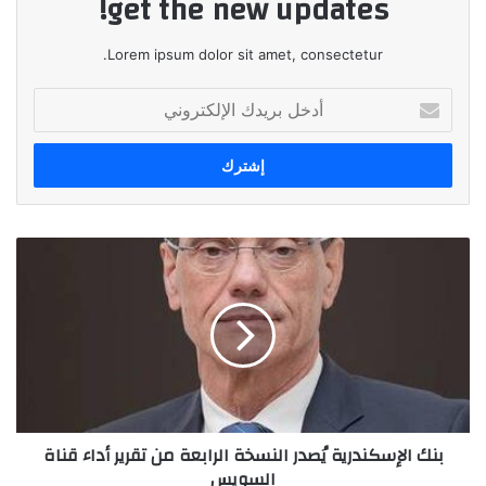
get the new updates!
Lorem ipsum dolor sit amet, consectetur.
أدخل
بريدك
الإلكتروني
بنك
الإسكندرية
يُصدر
النسخة
الرابعة
من
تقرير
أداء
قناة
بنك الإسكندرية يُصدر النسخة الرابعة من تقرير أداء قناة
السويس
السويس