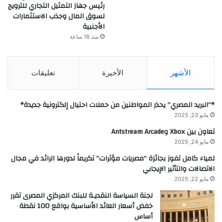
رئيس جهاز التمثيل التجاري للترويج
لسوق المال وجذب الاستثمارات
الأجنبية
منذ 16 ساعة
الأشهر
الأخيرة
تعليقات
*”البريد المصري” يحذر المواطنين من حملات احتيال إلكترونية جديدة*
مايو 23, 2025
تعاون بين Xbox وAntstream Arcade
مايو 24, 2025
لمياء كامل تفوز بجائزة “مصريات مؤثرات” تكريماً لدورها الرائد في مجال
الاتصالات والتأثير الإيجابي
مايو 22, 2025
لجنة السياسة النقديـة للبنك المركزي المصرى تقرر
خفض أسعار العائد الأساسية بواقع 100 نقطة
أساس