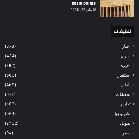
basis points
مايو 22, 2025
تصنيفات
أخبار
(673)
أخري
(434)
اخيره
(292)
استثمار
(660)
العالم
(469)
تحقيقات
(677)
تقارير
(402)
تكنولوجيا
(959)
تمويل
(2٬132)
سفر
(94)