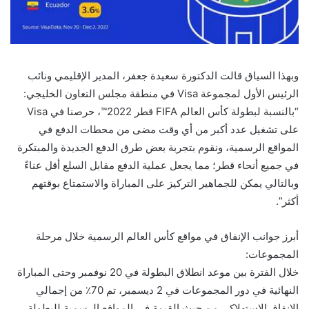
وبهذا السياق قالت الدكتورة سعيدة جعفر، المدير الإقليمي ونائب
الرئيس الأول لمجموعة Visa في منطقة مجلس التعاون الخليجي:
“بالنسبة لبطولة كأس العالم FIFA قطر 2022™، حرصنا في Visa
على تشغيل عدد أكبر من أي وقت مضى من محطات الدفع في
المواقع الرسمية، ونقوم بتجربة بعض طرق الدفع الجديدة والمبتكرة
في جميع أنحاء قطر؛ مما يجعل عملية الدفع مقابل السلع أقل عناءً
وبالتالي يمكن للجماهير التركيز على المباراة والاستمتاع بوقتهم
أكثر”.
أبرز جوانب الإنفاق في مواقع كأس العالم الرسمية خلال مرحلة
المجموعات:
خلال الفترة بين موعد انطلاق البطولة في 20 نوفمبر وحتى المباراة
النهائية في دور المجموعات في 2 ديسمبر، تم 70٪ من إجمالي
الإنفاق الاستهلاكي من حيث القيمة في المواقع الرسمية للبطولة