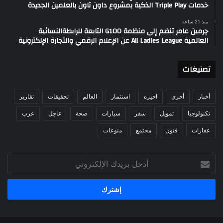
خدمات Triple Play الذكية بمشروع داون تاون بالعلمين الجديدة
منذ 21 ساعة
چرمين عامر تنضم إلى منظمة G100 التابعة للرابطةالنسائية
العالمية All Ladies League عن الإعلام الرقمي والتجارة الإلكترونية
تصنيغات
أخبار
أخري
اخيره
استثمار
العالم
تحقيقات
تقارير
تكنولوجيا
تمويل
سفر
سيارات
صحة
عاجل
عرب
عقارات
فنون
مجتمع
منوعات
أدخل
بريدك
الإلكتروني