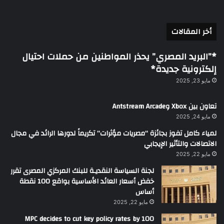
أخر المقالات
*”البريد المصري” يحذر المواطنين من حملات احتيال
إلكترونية جديدة*
مايو 23, 2025
تعاون بين Xbox وAntstream Arcade
مايو 24, 2025
لمياء كامل تفوز بجائزة “مصريات مؤثرات” تكريماً لدورها الرائد في مجال
الاتصالات والتأثير الإيجابي
مايو 22, 2025
لجنة السياسة النقديـة للبنك المركزي المصرى تقرر
خفض أسعار العائد الأساسية بواقع 100 نقطة
أساس
مايو 22, 2025
MPC decides to cut key policy rates by 100