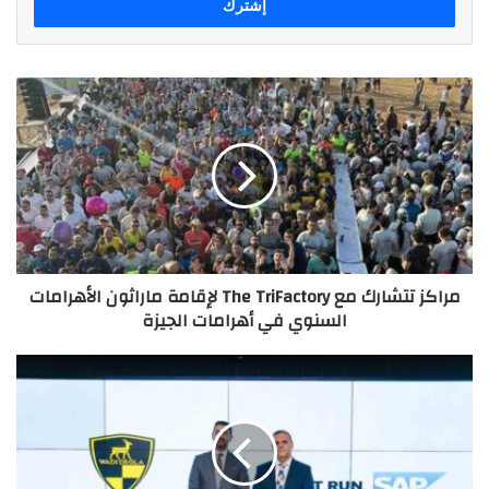
مراكز
تتشارك
مع
The
TriFactory
لإقامة
ماراثون
الأهرامات
السنوي
مراكز تتشارك مع The TriFactory لإقامة ماراثون الأهرامات
في
السنوي في أهرامات الجيزة
أهرامات
الجيزة
"وادى
دجلة
القابضة”
تختار
حلول
RISE