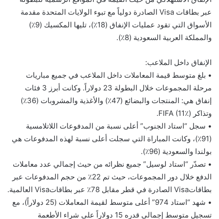
عبر بطاقات Visa الصادرة دولياً مع تبوء الولايات المتحدة مقدمة
الأسواق التي تقود عمليات الإنفاق (18٪)، تليها المكسيك (9٪)
والمملكة العربية السعودية (8٪).
الإنفاق داخل الملاعب:
• بلغ متوسط قيمة المعاملات داخل الملاعب في جميع مباريات
مرحلة المجموعات خلال البطولة 23 دولاراً. وكانت أبرز 3 فئات
إنفاق هي: المنتجات والبضائع (47٪) والأغذية والمشروبات (36٪)
وتذاكر FIFA (11٪).
• سجل “استاد الجنوب” أعلى نسبة من المدفوعات اللاتلامسية
(91٪)، وكانت المباراة التي سجلت أعلى نسبة لهذه المدفوعات هي
بولندا والسعودية (96٪).
• تصدّر “استاد لوسيل” جميع نظرائه من حيث إجمالي عدد معاملات
الدفع خلال دور المجموعات، حيث تم 22٪ من حجم المدفوعات عبر
بطاقاتVisa الصادرة في قطر مقابل 78٪ عبر بطاقاتVisa العالمية.
• شهد “استاد 974” أعلى متوسط لقيمة المعاملات (25 دولاراً)، مع
تسجيل متوسط إجمالي قدره 15 دولاراً على شراء الأطعمة