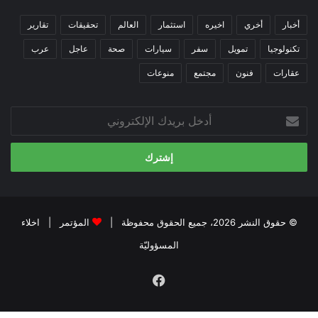
أخبار
أخري
اخيره
استثمار
العالم
تحقيقات
تقارير
تكنولوجيا
تمويل
سفر
سيارات
صحة
عاجل
عرب
عقارات
فنون
مجتمع
منوعات
أدخل
بريدك
الإلكتروني
© حقوق النشر 2026، جميع الحقوق محفوظة |
المؤتمر
|
اخلاء
المسؤوليّة
فيسبوك