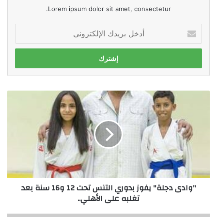
Lorem ipsum dolor sit amet, consectetur.
أدخل
بريدك
الإلكتروني
"وادى
دجلة"
يفوز
بدوري
التنس
تحت
12
و16
سنة
"وادى دجلة" يفوز بدوري التنس تحت 12 و16 سنة بعد
بعد
تغلبه على الأهلي..
تغلبه
على
الأهلي..