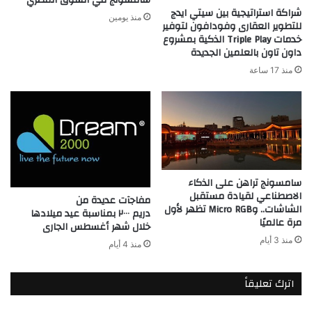
شراكة استراتيجية بين سيتي ايدج
منذ يومين
للتطوير العقارى وفودافون لتوفير
خدمات Triple Play الذكية بمشروع
داون تاون بالعلمين الجديدة
منذ 17 ساعة
سامسونج تراهن على الذكاء
الاصطناعي لقيادة مستقبل
مفاجآت عديدة من
الشاشات.. وMicro RGB تظهر لأول
دريم ٢٠٠٠ بمناسبة عيد ميلادها
مرة عالميًا
خلال شهر أغسطس الجارى
منذ 3 أيام
منذ 4 أيام
اترك تعليقاً