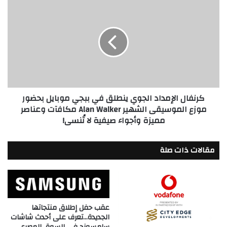
كرنفال
الإمداد
الجوي
ينطلق
في
ببجي
موبايل
بحضور
موزع
كرنفال الإمداد الجوي ينطلق في ببجي موبايل بحضور
الموسيقى
موزع الموسيقى الشهير Alan Walker مكافآت وعناصر
الشهير
مميزة وأجواء صيفية لا تُنسى!
Alan
Walker
مكافآت
مقالات ذات صلة
وعناصر
مميزة
وأجواء
صيفية
لا
تُنسى!
عقب حفل إطلاق منتجاتها
الجديدة…تعرف على أحدث شاشات
سامسونج في السوق المصري