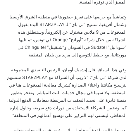
المميز الذي توفره المنصة.
وتماشياً مع حرصها على تعزيز حضورها في منطقة الشرق الأوسط
وشمال أفريقيا، ستتيح “تي باي” لـ STARZPLAY البدء بقبول
المدفوعات من 9 ملايين مشترك عن إلكترونياً. وستنطلق هذه
الشراكة من خلال شركة “أورانج” Orange في تونس، ثم تليها
“سوداتيل” Sudatel في السودان و”شنقيتل” Chinguitel في
موريتانيا، مع خطط للتوسع إلى مزيد من بلدان المنطقة.
وفي هذا السياق، قال إيشييك أومان، الرئيس التنفيذي للمجموعة
لدى شركة “تي باي”: “لا ريب أن الشراكة مع STARZPLAY ستسهم
بترسيخ مكانتنا واعتلاء الصدارة كشريك معالجة المدفوعات هنا في
المنطقة، ولا سيما في مجال خدمات البث المباشر. ونفخر بتطوير
منصة قادرة على تحييد التعقيدات المرتبطة بمعاملات الدفع الدولية.
كما ونضمن للشركاء الاستفادة من دورات دفع سريعة وحلول إدارة
المخاطر، ليتسنى لهم التركيز على توسيع أعمالهم في المنطقة”.
بدورها، قالت راغدة أبو فاضل، نائب رئيس قسم المبيعات وتطوير