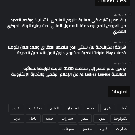
أحدث المقالات
منذ يومين
بنك مصر يشارك في فعالية “اليوم العالمي للشباب” ويقدم العديد
من العروض المجانية دعمًا للشمول المالي تحت رعاية البنك المركزي
المصري
منذ يومين
شراكة استراتيجية بين سيتي ايدج للتطوير العقارى وفودافون لتوفير
خدمات Triple Play الذكية بمشروع داون تاون بالعلمين الجديدة
منذ يومين
چرمين عامر تنضم إلى منظمة G100 التابعة للرابطةالنسائية
العالمية All Ladies League عن الإعلام الرقمي والتجارة الإلكترونية
تصنيغات
أخبار
أخري
اخيره
استثمار
العالم
تحقيقات
تقارير
تكنولوجيا
تمويل
سفر
سيارات
صحة
عاجل
عرب
عقارات
فنون
مجتمع
منوعات