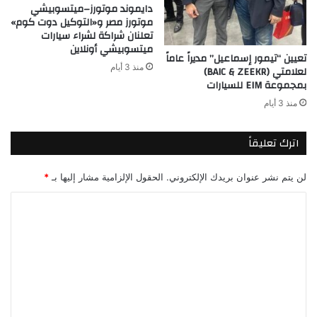
دايموند موتورز–ميتسوبيشي
موتورز مصر و«التوكيل دوت كوم»
تعلنان شراكة لشراء سيارات
ميتسوبيشي أونلاين
تعيين “تيمور إسماعيل” مديراً عاماً
منذ 3 أيام
لعلامتي (BAIC & ZEEKR)
بمجموعة EIM للسيارات
منذ 3 أيام
اترك تعليقاً
لن يتم نشر عنوان بريدك الإلكتروني.
الحقول الإلزامية مشار إليها بـ
*
ا
ل
ت
ع
ل
ي