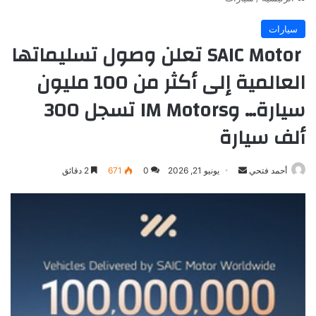
سيارات
‏ SAIC Motor تعلن وصول تسليماتها
العالمية إلى أكثر من 100 مليون
سيارة… وIM Motors تسجل 300
ألف سيارة
أرسل
أحمد فتحي
يونيو 21, 2026
0
671
2 دقائق
بريدا
إلكترونيا