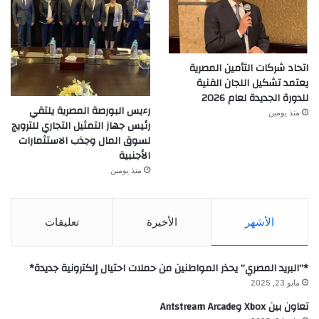
اتحاد شركات التأمين المصرية
يعتمد تشكيل اللجان الفنية
للدورة الجديدة لعام 2026
رءيس البورصة المصرية يلتقي
منذ يومين
رئيس جهاز التمثيل التجاري للترويج
لسوق المال وجذب الاستثمارات
الأجنبية
منذ يومين
الأشهر
الأخيرة
تعليقات
*”البريد المصري” يحذر المواطنين من حملات احتيال إلكترونية جديدة*
مايو 23, 2025
تعاون بين Xbox وAntstream Arcade