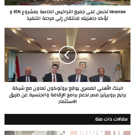
و
Imarrae تحصل على جميع التراخيص الخاصة بمشروع KIN و
تؤكد
تؤكد جاهزيته للانتقال إلى مرحلة التنفيذ
جاهزيته
للانتقال
إلى
البنك
مرحلة
الأهلي
التنفيذ
المصري
يوقع
بروتوكول
تعاون
مع
شركة
برايم
البنك الأهلي المصري يوقع بروتوكول تعاون مع شركة
بروبيرتيز
برايم بروبيرتيز مصر لدعم برامج الإقامة والجنسية عن طريق
مصر
الاستثمار
لدعم
برامج
الإقامة
مقالات ذات صلة
والجنسية
عن
طريق