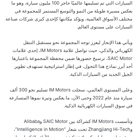
السيارات التي تم تسليمها عالميًا حاجز 100 مليون سيارة، وهو ما
يعكس مسيرة طويلة من النمو والتوسع المستمر للمجموعة في
مختلف الأسواق العالمية، ويؤكد مكانتها كإحدى كبرى شركات صناعة
السيارات على مستوى العالم.
ويأتي هذا الإنجاز ليعزز توجه المجموعة نحو مستقبل التنقل
الكهربائي والذكي، حيث تواصل علامة IM Motors، إحدى علامات
SAIC Motor، ترسيخ حضورها ضمن محفظة المجموعة باعتبارها
أحد أبرز نماذج هذا التحول، في إطار استراتيجية تستهدف تطوير
الجيل الجديد من السيارات الذكية.
وعلى المستوى العالمي، سجلت IM Motors تسليم نحو 300 ألف
سيارة منذ عام 2022 وحتى الآن، ما يعكس وتيرة نموها المتسارعة
في سوق السيارات الكهربائية الذكية.
وتأسست IM Motors كشراكة بين SAIC Motor وAlibaba
وZhangjiang Hi-Tech تحت شعار “Intelligence in Motion”،