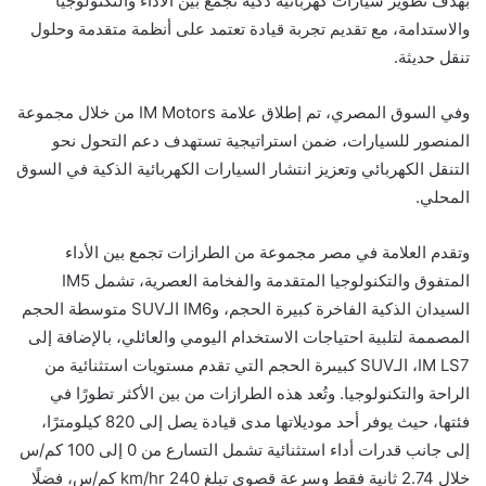
بهدف تطوير سيارات كهربائية ذكية تجمع بين الأداء والتكنولوجيا
والاستدامة، مع تقديم تجربة قيادة تعتمد على أنظمة متقدمة وحلول
تنقل حديثة.
وفي السوق المصري، تم إطلاق علامة IM Motors من خلال مجموعة
المنصور للسيارات، ضمن استراتيجية تستهدف دعم التحول نحو
التنقل الكهربائي وتعزيز انتشار السيارات الكهربائية الذكية في السوق
المحلي.
وتقدم العلامة في مصر مجموعة من الطرازات تجمع بين الأداء
المتفوق والتكنولوجيا المتقدمة والفخامة العصرية، تشمل IM5
السيدان الذكية الفاخرة كبيرة الحجم، وIM6 الـSUV متوسطة الحجم
المصممة لتلبية احتياجات الاستخدام اليومي والعائلي، بالإضافة إلى
IM LS7، الـSUV كبيىرة الحجم التي تقدم مستويات استثنائية من
الراحة والتكنولوجيا. وتُعد هذه الطرازات من بين الأكثر تطورًا في
فئتها، حيث يوفر أحد موديلاتها مدى قيادة يصل إلى 820 كيلومترًا،
إلى جانب قدرات أداء استثنائية تشمل التسارع من 0 إلى 100 كم/س
خلال 2.74 ثانية فقط وسرعة قصوى تبلغ 240 km/hr كم/س، فضلًا