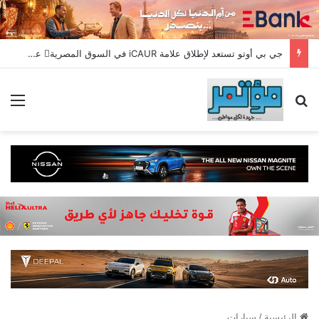
جي بي أوتو تستعد لإطلاق علامة iCAUR في السوق المصرية علامة عالمية جديدة لسيارات الطاقة الجديدة تجمع بين التكنولوجيا الذكية والتصميم الجريء وروح المغامر
بحث عن
الق
الرئيسية
/
سيارات