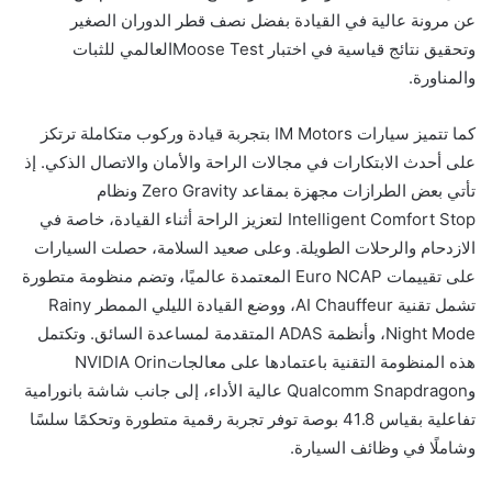
عن مرونة عالية في القيادة بفضل نصف قطر الدوران الصغير
وتحقيق نتائج قياسية في اختبار Moose Testالعالمي للثبات
والمناورة.
كما تتميز سيارات IM Motors بتجربة قيادة وركوب متكاملة ترتكز
على أحدث الابتكارات في مجالات الراحة والأمان والاتصال الذكي. إذ
تأتي بعض الطرازات مجهزة بمقاعد Zero Gravity ونظام
Intelligent Comfort Stop لتعزيز الراحة أثناء القيادة، خاصة في
الازدحام والرحلات الطويلة. وعلى صعيد السلامة، حصلت السيارات
على تقييمات Euro NCAP المعتمدة عالميًا، وتضم منظومة متطورة
تشمل تقنية AI Chauffeur، ووضع القيادة الليلي الممطر Rainy
Night Mode، وأنظمة ADAS المتقدمة لمساعدة السائق. وتكتمل
هذه المنظومة التقنية باعتمادها على معالجاتNVIDIA Orin
وQualcomm Snapdragon عالية الأداء، إلى جانب شاشة بانورامية
تفاعلية بقياس 41.8 بوصة توفر تجربة رقمية متطورة وتحكمًا سلسًا
وشاملًا في وظائف السيارة.