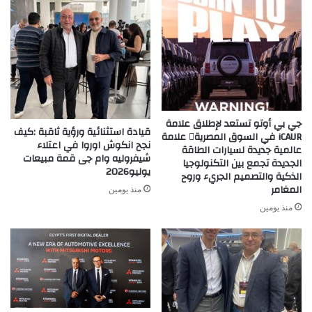
الاستثمار
جي بي أوتو تستعد لإطلاق علامة
قيادة استثنائية ورؤية ثاقبة :كيف
iCAUR في السوق المصرية علامة
نجح انكوش اوروا في اعتلاء
عالمية جديدة لسيارات الطاقة
شيفروليه وام جى قمة مبيعات
الجديدة تجمع بين التكنولوجيا
يوليو2026
الذكية والتصميم الجريء وروح
المغامر
منذ يومين
منذ يومين