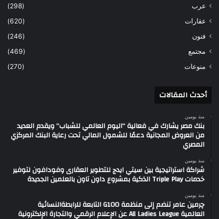
(298)
عرب
(620)
عقارات
(246)
فنون
(469)
مجتمع
(270)
منوعات
أحدث المقالات
منذ يومين
بنك مصر يشارك في فعالية “اليوم العالمي للشباب” ويقدم العديد
من العروض المجانية دعمًا للشمول المالي تحت رعاية البنك المركزي
المصري
منذ يومين
شراكة استراتيجية بين سيتي ايدج للتطوير العقارى وفودافون لتوفير
خدمات Triple Play الذكية بمشروع داون تاون بالعلمين الجديدة
منذ يومين
چرمين عامر تنضم إلى منظمة G100 التابعة للرابطةالنسائية
العالمية All Ladies League عن الإعلام الرقمي والتجارة الإلكترونية