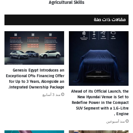
Agricultural Skills
Hermes
Applied
Technology
مقالات ذات صلة
School
for
Agri-
tech
in
Luxor
to
Equip
Genesis Egypt Introduces an
Youth
Exceptional 0% Financing Offer
with
for Up to 3 Years, Alongside an
Climate-
Integrated Ownership Package.
Smart
Ahead of its Official Launch, the
Agricultural
منذ 3 أسابيع
New Hyundai Venue is Set to
Skills
Redefine Power in the Compact
SUV Segment with a 1.6-Litre
Engine ,
منذ أسبوعين