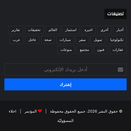
تصنيغات
تقارير
تحقيقات
العالم
استثمار
اخيره
أخري
أخبار
عرب
عاجل
صحة
سيارات
سفر
تمويل
تكنولوجيا
منوعات
مجتمع
فنون
عقارات
أدخل
بريدك
الإلكتروني
اخلاء
|
المؤتمر
© حقوق النشر 2026، جميع الحقوق محفوظة |
المسؤوليّة