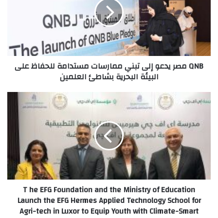
إلى
تبني
ممارسات
مستدامة
للحفاظ
على
QNB مصر يدعو إلى تبني ممارسات مستدامة للحفاظ على
البيئة
البيئة البحرية بشاطئ العلمين
البحرية
بشاطئ
العلمين
T
he
EFG
Foundation
and
the
Ministry
of
Education
T he EFG Foundation and the Ministry of Education
Launch
Launch the EFG Hermes Applied Technology School for
the
Agri-tech in Luxor to Equip Youth with Climate-Smart
EFG