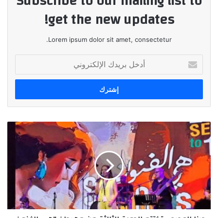
Subscribe to our mailing list to
get the new updates!
Lorem ipsum dolor sit amet, consectetur.
أدخل
بريدك
الإلكتروني
دينا
الوديدي
تختتم
الدورة
الثالثة
من
مهرجان
"هي
الفنون-