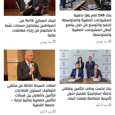
بنك QNB مصر يعزز جاهزية
المشروعات الصغيرة والمتوسطة
البنك المركزي :79% من
للنمو والتوسع من خلال برنامج
المواطنين يمتلكون حسابات نشط
أبطال المشروعات الصغيرة
ة تمكنهم من إجراء معاملات
والمتوسطة
مالية
منذ يومين
منذ يومين
انعقاد النسخة الثالثة من ملتقى
بنك نكست وكاف للتأمين يطلقان
التوظيف السنوى لقطاعات
تحالفًا استراتيجيًا لتقديم حلول
التأمين بالتعاون بين شركات
تأمينية متكاملة لعملاء البنك
التأمين المصرية وكلية تجارة –
جامعة القاهرة
منذ 3 أيام
منذ 4 أيام