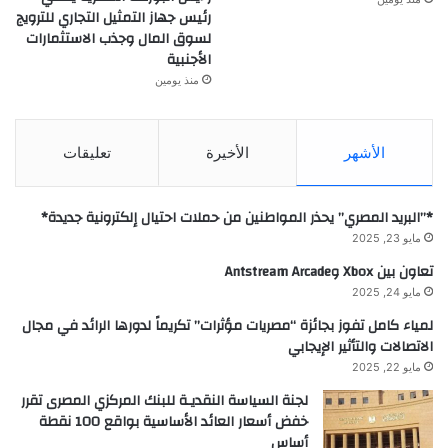
رئيس جهاز التمثيل التجاري للترويج
لسوق المال وجذب الاستثمارات
الأجنبية
منذ يومين
الأشهر
الأخيرة
تعليقات
*”البريد المصري” يحذر المواطنين من حملات احتيال إلكترونية جديدة*
مايو 23, 2025
تعاون بين Xbox وAntstream Arcade
مايو 24, 2025
لمياء كامل تفوز بجائزة “مصريات مؤثرات” تكريماً لدورها الرائد في مجال
الاتصالات والتأثير الإيجابي
مايو 22, 2025
لجنة السياسة النقديـة للبنك المركزي المصرى تقرر
خفض أسعار العائد الأساسية بواقع 100 نقطة
أساس