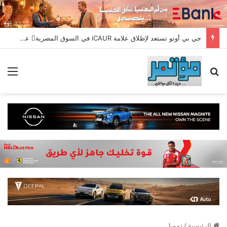
جي بي أوتو تستعد لإطلاق علامة iCAUR في السوق المصرية علامة عالمية جديدة لسيارات الطاقة الجديدة تجمع بين التكنولوجيا الذكية والتصميم الجريء وروح المغامر
بحث عن
الق
الرئيسية
/
تمويل