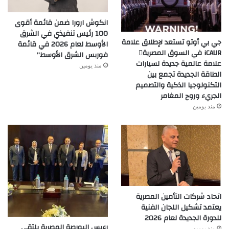
انكوش ارورا ضمن قائمة أقوى
100 رئيس تنفيذي في الشرق
جي بي أوتو تستعد لإطلاق علامة
الأوسط لعام 2026 في قائمة
iCAUR في السوق المصرية
فوربس الشرق الأوسط”
علامة عالمية جديدة لسيارات
منذ يومين
الطاقة الجديدة تجمع بين
التكنولوجيا الذكية والتصميم
الجريء وروح المغامر
منذ يومين
اتحاد شركات التأمين المصرية
يعتمد تشكيل اللجان الفنية
للدورة الجديدة لعام 2026
رءيس البورصة المصرية يلتقي
منذ يومين