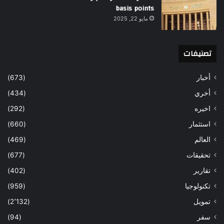
basis points
مايو 22, 2025
تصنيفات
أخبار
(673)
أخري
(434)
اخيره
(292)
استثمار
(660)
العالم
(469)
تحقيقات
(677)
تقارير
(402)
تكنولوجيا
(959)
تمويل
(2٬132)
سفر
(94)