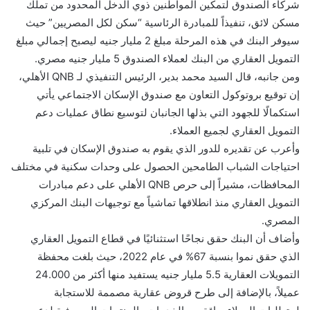
شركاء الصندوق لتمكين المواطنين ذوي الدخل المحدود من تملك
مسكن لائق، تنفيذاً للمبادرة الرئاسية “سكن لكل المصريين” حيث
سيوفر البنك في هذه المرحلة مبلغ 2 مليار جنيه ليصبح إجمالي مبلغ
التمويل العقاري من البنك لعملاء الصندوق 5 مليار جنيه مصري.
ومن جانبه، قال السيد محمد بدير، الرئيس التنفيذي لـ QNB الأهلي،
إن توقيع بروتوكول التعاون مع صندوق الإسكان الاجتماعي يأتي
استكمالًا للجهود التي بذلها الجانبان لتوسيع نطاق عمليات دعم
التمويل العقاري لجميع العملاء.
وأعرب عن تقديره للدور الذي يقوم به صندوق الإسكان في تلبية
احتياجات الشباب الطامحين الحصول على وحدات سكنية في مختلف
المحافظات، مشيراً إلى حرص QNB الأهلي على دعم مبادرات
التمويل العقاري منذ انطلاقها تماشياً مع توجيهات البنك المركزي
المصري.
وأضاف أن البنك حقق نجاحًا استثنائيًا في قطاع التمويل العقاري
الذي حقق نموا بنسبة 67% في عام 2022، حيث بلغت محفظة
التمويلات العقارية 5.5 مليار جنيه يستفيد منها أكثر من 24.000
عميلاً، بالإضافة إلى طرح قروض عقارية مصممة للاستجابة