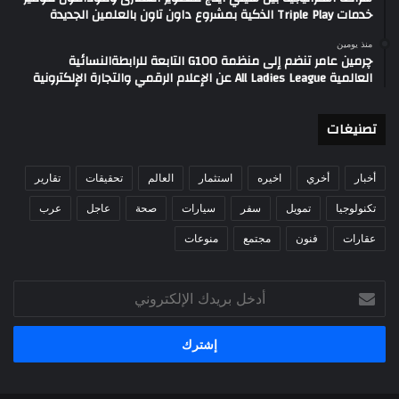
خدمات Triple Play الذكية بمشروع داون تاون بالعلمين الجديدة
منذ يومين
چرمين عامر تنضم إلى منظمة G100 التابعة للرابطةالنسائية
العالمية All Ladies League عن الإعلام الرقمي والتجارة الإلكترونية
تصنيغات
أخبار
أخري
اخيره
استثمار
العالم
تحقيقات
تقارير
تكنولوجيا
تمويل
سفر
سيارات
صحة
عاجل
عرب
عقارات
فنون
مجتمع
منوعات
أدخل
بريدك
الإلكتروني