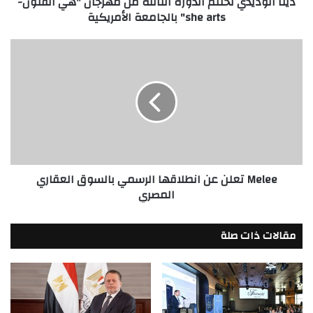
دينا الوديدي تختتم الدورة الثالثة من مهرجان "هي الفنون-
she
she arts" بالجامعة الأمريكية
arts"
بالجامعة
الأمريكية
Melee
تعلن
عن
انطلاقها
الرسمي
بالسوق
العقاري
المصري
Melee تعلن عن انطلاقها الرسمي بالسوق العقاري
المصري
مقالات ذات صلة