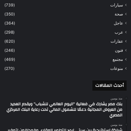
سيارات
(739)
صحة
(350)
عاجل
(364)
عرب
(298)
عقارات
(620)
فنون
(246)
مجتمع
(469)
منوعات
(270)
أحدث المقالات
منذ يومين
بنك مصر يشارك في فعالية “اليوم العالمي للشباب” ويقدم العديد
من العروض المجانية دعمًا للشمول المالي تحت رعاية البنك المركزي
المصري
منذ يومين
شراكة استراتيجية بين سيتي ايدج للتطوير العقارى وفودافون لتوفير