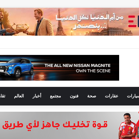
ستثنائية ورؤية ثاقبة :كيف نجح انكوش اوروا في اعتلاء شيفروليه وام جى قمة مبيعات يول
يارات
عقارات
صحة
فنون
مجتمع
أخبار
العالم
تقا