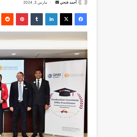
أرسل
أحمد فتحي
مارس 3, 2024
بريدا
فيسبوك
‫X
لينكدإن
بينتيريست
إلكترونيا