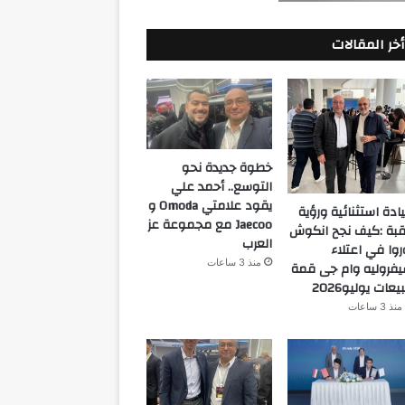
أخر المقالات
خطوة جديدة نحو
التوسع.. أحمد علي
يقود علامتي Omoda و
ادة استثنائية ورؤية
Jaecoo مع مجموعة عز
قبة :كيف نجح انكوش
العرب
روا في اعتلاء
منذ 3 ساعات
فروليه وام جى قمة
يعات يوليو2026
منذ 3 ساعات