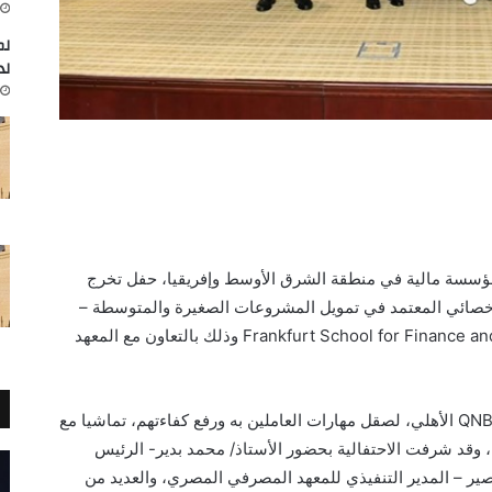
لم
لد
أهلي، التابع لمجموعة QNB، أكبر مؤسسة مالية في منطقة الشرق الأوسط وإفريقيا، حفل تخرج
دة الأخصائي المعتمد في تمويل المشروعات الصغيرة والمتوسطة –
المستوى الأول والمعتمدة من Frankfurt School for Finance and Management وذلك بالتعاون مع المعهد
يأتي هذا الاحتفال في إطار الاهتمام الذي يوليه QNB الأهلي، لصقل مهارات العاملين به ورفع كفاءتهم، تماشيا مع
، وقد شرفت الاحتفالية بحضور الأستاذ/ محمد بدير- الرئيس
عبد العزيز نصير – المدير التنفيذي للمعهد المصرفي المصري، والعديد من