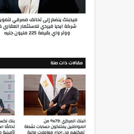
ايديا
فيردي
ميدبنك ينضم إلى تحالف مصرفي لتموي
للاستثمار
شركة ايديا فيردي للاستثمار العقاري ذ
العقاري
ووتر واي بقيمة 225 مليون جنيه
ذا
ووتر
واي
بقيمة
225
مقالات ذات صلة
مليون
جنيه
البنك المركزي :79% من
بنك نكست
المواطنين يمتلكون حسابات نشطة
تحالفًا ا
تمكنهم من إجراء معاملات مالية
تأمينية م