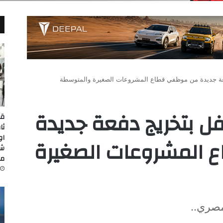
يحتفل بتخريج دفعة جديدة
قي
ثا
او
المشروعات الصغيرة
شي
مب
مصري..