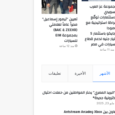
موعة عز العرب
سويدي
استثمارات توقّع
تعيين “تيمور إسماعيل”
اكة استراتيجية مع
مديراً عاماً لعلامتي
مودا
(BAIC & ZEEKR)
وجايكو باستثمار 5
بمجموعة EIM
يار جنيه لدعم قطاع
للسيارات
سيارات في مصر
منذ 12 ساعة
منذ 11 ساعة
الأشهر
الأخيرة
تعليقات
البريد المصري” يحذر المواطنين من حملات احتيال
كترونية جديدة*
مايو 23, 2025
 بين Xbox وAntstream Arcade