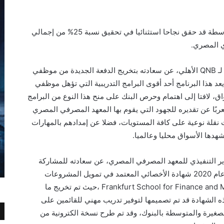
يشار إلى أن قطاع المشروعات الصغيرة والمتوسطة قد حقق نجاحا استثنائيا في تحقيق نسبة 25% من إجمالي
ي المصري.
وقد أعرب الأستاذ/ محمد بدير الرئيس التنفيذي لـ QNB الأهلي، عن سعادته بتخريج الدفعة الجديدة من موظفي
هذا البرنامج أحد أقوى البرامج التدريبية التي تؤهل موظفي
، لافتا إلى اهتمام وحرص البنك على منح هذا النوع من البرامج
ربًا عن تقديره للجهود التي يقوم بها المعهد المصرفي المصري
نقلة نوعية على كافة المستويات، فضلا عن إمدادهم بالمهارات
شهدها الأسواق محليا وعالميا.
دير التنفيذي للمعهد المصرفي المصري، عن سعادته للمشاركة
في هذه الإحتفالية، وأوضح أن المعهد قد أطلق عام 2020 شهادة الأخصائي المعتمد في تمويل المشروعات
الصغيرة والمتوسطة بالتعاون مع Frankfurt School for Finance and Management ،حيث تم تخريج ما
اف أن هذه الشهادة قد تم تصميمها لتوفير تدريب مهني للقائمين على
لصغيرة والمتوسطة بالبنوك، وقد تم طرح نسخة الكترونية من