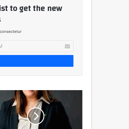
ist to get the new
!
consectetur.
أدخل
بريدك
الإلكتروني
ميدبنك
ينضم
إلى
تحالف
مصرفي
لتمويل
شركة