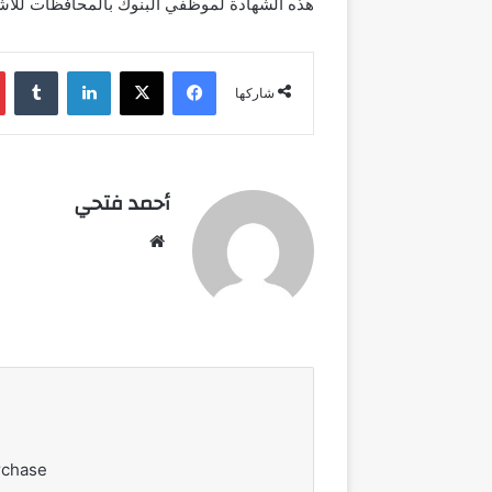
هذه الشهادة لموظفي البنوك بالمحافظات للاشت
فيسبوك
‫X
لينكدإن
شاركها
أحمد فتحي
موقع
الويب
rchase