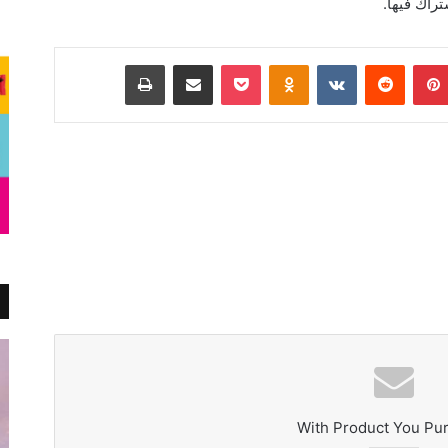
راك فيها.
بينتيريست
Odnoklassniki
‫Pocket
مشاركة عبر البريد
طباعة
With Product You Pu