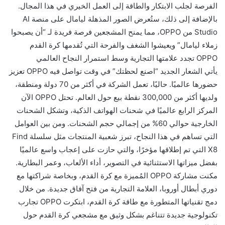
الفرصة لجلب الابتكار والطاقة إلى العمل الخيري في هذا المجال.
بالإضافة إلى ذلك، ستُعرض الصور المذهلة ليامال على منصة AI
Studio من OPPO، مما يمنح المشجعين فرصة فريدة لـ “أن يصبحوا
زملاء ليامال” ويعيشوا الشغف والفرحة التي تُقدمها كرة القدم
OPPO تجدد علامتها التجارية وسط استمرار النجاح العالمي
يأتي الشعار الجديد “اصنع لحظتك” في وقت تواصل فيه OPPO تعزيز
حضورها عالميًا. حاليًا، تعمل الشركة في أكثر من 70 دولة ومنطقة،
ولديها أكثر من 300,000 نقطة بيع حول العالم. تحتل OPPO الآن
المركز الرابع عالميًا في شحنات الهواتف الذكية، وتشكل الشحنات
الخارجية حوالي 60% من إجمالي حجم الشحنات. ومن بين العوامل
التي تساهم في هذا النجاح، تبرز شعبية المنتجات مثل سلسلة Find
X8 التي تم إطلاقها مؤخرًا، والتي حازت على إعجاب واسع عالميًا
بفضل ميزاتها الاستثنائية في التصوير، أداء الألعاب، وعمر البطارية.
مكنت مشاركة OPPO المُميزة مع كرة القدم، وبخاصة شراكتها مع
دوري أبطال أوروبا، العلامة التجارية من فتح آفاق جديدة. من خلال
دمج تقنياتها المتطورة مع طاقة كرة القدم، ابتكرت OPPO تجارب
تكنولوجية جديدة تتناغم بشكل وثيق مع مشجعي كرة القدم حول