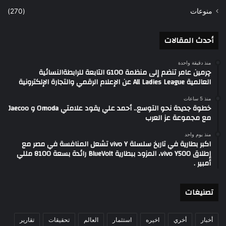
منوعات
(270)
أحدث المقالات
منذ دقيقة واحدة
چرمين عامر تنضم إلى منظمة G100 التابعة للرابطةالنسائية
العالمية All Ladies League عن الإعلام الرقمي والتجارة الإلكترونية
منذ 5 ساعات
خطوة جديدة نحو التوسع.. أحمد علي يقود علامتي Omoda و Jaecoo
مع مجموعة عز العرب
منذ يوم واحد
اكبر بطارية في تاريخ سلسلة vivo Y تشعل المنافسة في مصر مع
إطلاق vivo Y500، المزود ببطارية BlueVolt رائدة بسعة 8100 مللي
أمبير .
تصنيغات
أخبار
أخري
اخيره
استثمار
العالم
تحقيقات
تقارير