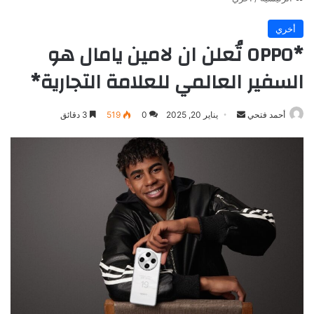
أخري
*OPPO تُعلن ان لامين يامال هو
السفير العالمي للعلامة التجارية*
أرسل
أحمد فتحي
يناير 20, 2025
0
519
3 دقائق
بريدا
إلكترونيا