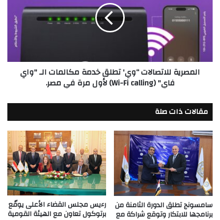
تطلق
خدمة
مكالمات
الـ
"واي
فاي"
المصرية للاتصالات “وي' تطلق خدمة مكالمات الـ "واي
(Wi-
فاي" (Wi-Fi calling) لأول مرة في مصر.
Fi
calling)
لأول
مقالات ذات صلة
مرة
في
مصر.
رءيس مجلس القضاء الأعلى يوقّع
سامسونج تطلق الدورة الثامنة من
برتوكول تعاون مع الهيئة القومية
برنامجها للابتكار وتوقع شراكة مع