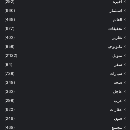
اخيره
(292)
استثمار
(660)
العالم
(469)
تحقيقات
(677)
تقارير
(402)
تكنولوجيا
(958)
تمويل
(2٬132)
سفر
(94)
سيارات
(738)
صحة
(349)
عاجل
(362)
عرب
(298)
عقارات
(620)
فنون
(246)
مجتمع
(468)