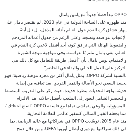
OPPO تبدأ فصلاً جديداً مع يامين يامال
منذ ظهوره على الساحة الدولية في عام 2023، لم يقتصر يامال على
إبهار عشاق كرة القدم حول العالم بأدائه المذهل، بل نال أيضًا
الإعجاب بتواضعه ونضجه. وعلى الرغم من جدول أعماله المزدحم
والضغوط الهائلة التي ترافق كونه أحد أفضل لاعبي كرة القدم في
العالم، بقي يامال ملتزمًا بدراسته. وفي مواجهة موجة الشهرة
والاهتمام، يؤمن يامال بأن “أفضل طريقة للتعامل مع كل ذلك هي
التركيز على العمل الحالي والبقاء في الحاضر”.
بالنسبة لشركة OPPO، يمثل يامال أكثر من مجرد موهبة رياضية؛ فهو
يجسد السعي نحو الأصالة والتميز الفردي. بعد تعافيه من إصابة
حديثة، واجه التحديات بنظرة جديدة، حيث ركز على التدريب المنضبط
والتحضير الشامل ليعود إلى الملعب بأفضل حالاته. هذا الالتزام
بالمسؤولية والوعي يتماشى تمامًا مع فلسفة OPPO “اصنع لحظتك”،
مما يجعله الخيار المثالي كسفير عالمي للعلامة التجارية.
منذ عام 2015، توسّعت OPPO في شراكاتها مع عالم الرياضة، بما
في ذلك شراكتها مع دوري أبطال أوروبا UEFA. ومن خلال دمج