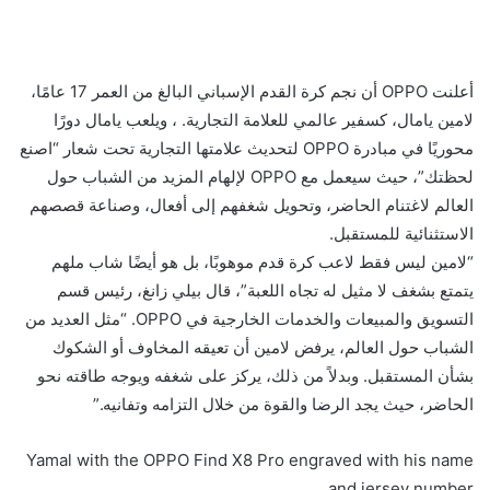
أعلنت OPPO أن نجم كرة القدم الإسباني البالغ من العمر 17 عامًا،
لامين يامال، كسفير عالمي للعلامة التجارية. ، ويلعب يامال دورًا
محوريًا في مبادرة OPPO لتحديث علامتها التجارية تحت شعار “اصنع
لحظتك”، حيث سيعمل مع OPPO لإلهام المزيد من الشباب حول
العالم لاغتنام الحاضر، وتحويل شغفهم إلى أفعال، وصناعة قصصهم
الاستثنائية للمستقبل.
“لامين ليس فقط لاعب كرة قدم موهوبًا، بل هو أيضًا شاب ملهم
يتمتع بشغف لا مثيل له تجاه اللعبة”، قال بيلي زانغ، رئيس قسم
التسويق والمبيعات والخدمات الخارجية في OPPO. “مثل العديد من
الشباب حول العالم، يرفض لامين أن تعيقه المخاوف أو الشكوك
بشأن المستقبل. وبدلاً من ذلك، يركز على شغفه ويوجه طاقته نحو
الحاضر، حيث يجد الرضا والقوة من خلال التزامه وتفانيه.”
Yamal with the OPPO Find X8 Pro engraved with his name
and jersey number.