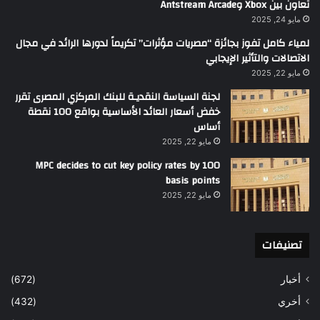
تعاون بين Xbox وAntstream Arcade
مايو 24, 2025
لمياء كامل تفوز بجائزة “مصريات مؤثرات” تكريماً لدورها الرائد في مجال
الاتصالات والتأثير الإيجابي
مايو 22, 2025
لجنة السياسة النقديـة للبنك المركزي المصرى تقرر
خفض أسعار العائد الأساسية بواقع 100 نقطة
أساس
مايو 22, 2025
MPC decides to cut key policy rates by 100
basis points
مايو 22, 2025
تصنيفات
أخبار
(672)
أخري
(432)