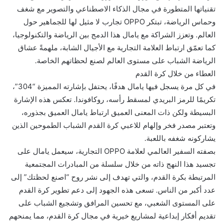
تقنياتها المتطورة في مجال الذكاء الاصطناعي والتصوير مع شغف
وحماس الرياضة، تبتكر OPPO تجارب لا مثيل لها للجماهير حول
العالم. وتعزز الشراكة مع يامال هذا الدمج بين الرياضة والتكنولوجيا،
كما تعمّق ارتباط العلامة التجارية مع الأجيال الشابة، ملهمةً عشاق
الرياضة الشباب على مستوى العالم لصنع لحظاتهم الخاصة.
العطاء من خلال كرة القدم
في كل مرة يسجل فيها يامال هدفًا، يحتفل بإشارته المميزة “304”،
تكريمًا للرمز البريدي لمسقط رأسه، روكافوندا. تعكس هذه الإشارة
البسيطة ولكن ذات المعنى العميق ارتباط يامال العميق بجذوره،
وتعتبر مصدر فخر وإلهام للاعبي كرة القدم الشباب الطموحين الذين
يشاركونه شغفه باللعبة.
بصفته السفير العالمي لعلامة OPPO التجارية، سيعمل يامال على
تجسيد هذا النهج ذاته من خلال سلسلة من المبادرات المجتمعية
المرتبطة بكرة القدم، والتي تهدف إلى نشر روح “اصنع لحظتك” إلى
عدد أكبر من الناس. تسعى هذه الجهود إلى دعم تطوير كرة القدم
على المستوى الشعبي، مع تحسين المرافق وتشجيع الشباب على
تقديم أفكار إبداعية لمشاريع خيرية في مجال كرة القدم، مما يمنحهم