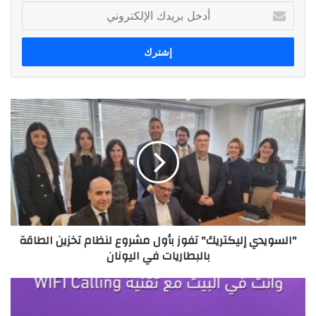
أدخل
بريدك
الإلكتروني
"السويدي
إليكتريك"
تفوز
بأول
مشروع
لنظام
تخزين
الطاقة
بالبطاريات
"السويدي إليكتريك" تفوز بأول مشروع لنظام تخزين الطاقة
في
بالبطاريات في اليونان
اليونان
المصرية
للاتصالات
“وي'