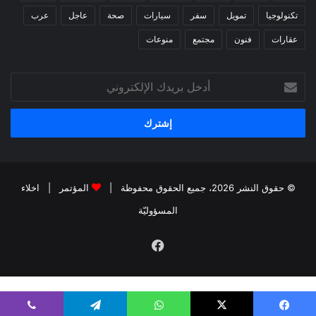
تكنولوجيا
تمويل
سفر
سيارات
صحة
عاجل
عرب
عقارات
فنون
مجتمع
منوعات
أدخل
بريدك
الإلكتروني
© حقوق النشر 2026، جميع الحقوق محفوظة |
المؤتمر
|
اخلاء
المسؤوليّة
فيسبوك
kiralık bahis siteleri