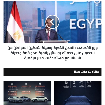
الأمم
وزير
الأفريقية
الاتصالات
للكاف
:
توتال
المدن
انرچيز
الذكية
,المغرب
وسيلة
٢٠٢٥*
لتمكين
المواطن
من
وزير الاتصالات : المدن الذكية وسيلة لتمكين المواطن من
الحصول
الحصول على خدماته بوسائل رقمية محوكمة وحديثة
على
اتساقا مع مستهدفات مصر الرقمية
خدماته
بوسائل
رقمية
مقالات ذات صلة
محوكمة
وحديثة
اتساقا
مع
مستهدفات
مصر
الرقمية