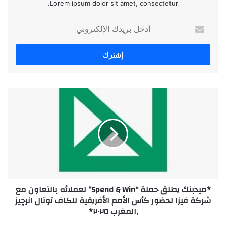
Lorem ipsum dolor sit amet, consectetur.
أدخل
بريدك
الإلكتروني
*ميدبنك
يطلق
حملة
“Spend
&
Win”
لعملائه
بالتعاون
مع
*ميدبنك يطلق حملة “Spend & Win” لعملائه بالتعاون مع
شركة
شركة فيزا لحضور كأس الأمم الأفريقية للكاف توتال انرچيز
فيزا
,المغرب ٢٠٢٥*
لحضور
كأس