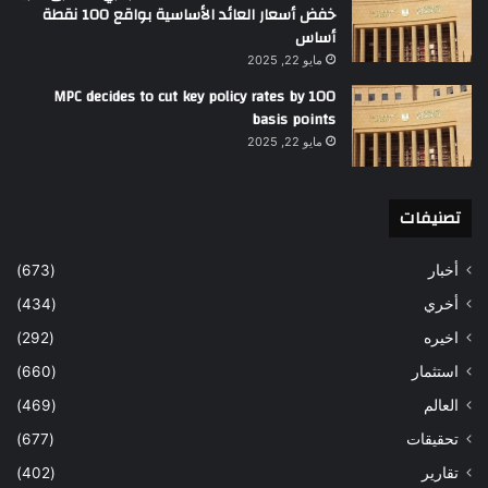
خفض أسعار العائد الأساسية بواقع 100 نقطة
أساس
مايو 22, 2025
MPC decides to cut key policy rates by 100
basis points
مايو 22, 2025
تصنيفات
(673)
أخبار
(434)
أخري
(292)
اخيره
(660)
استثمار
(469)
العالم
(677)
تحقيقات
(402)
تقارير