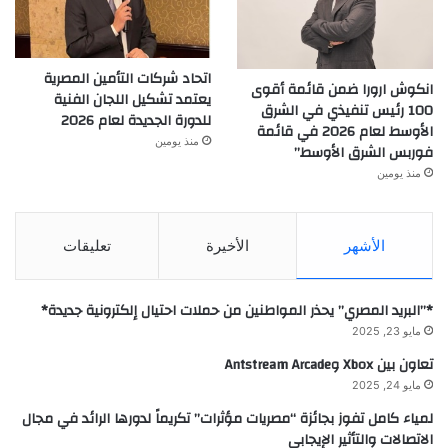
اتحاد شركات التأمين المصرية
انكوش ارورا ضمن قائمة أقوى
يعتمد تشكيل اللجان الفنية
100 رئيس تنفيذي في الشرق
للدورة الجديدة لعام 2026
الأوسط لعام 2026 في قائمة
منذ يومين
فوربس الشرق الأوسط”
منذ يومين
تعليقات
الأخيرة
الأشهر
*”البريد المصري” يحذر المواطنين من حملات احتيال إلكترونية جديدة*
مايو 23, 2025
تعاون بين Xbox وAntstream Arcade
مايو 24, 2025
لمياء كامل تفوز بجائزة “مصريات مؤثرات” تكريماً لدورها الرائد في مجال
الاتصالات والتأثير الإيجابي