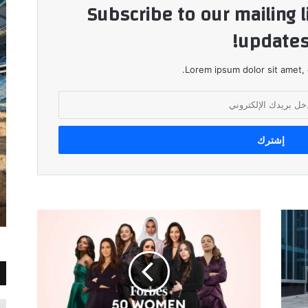
Subscribe to our mailing l
updates
Lorem ipsum dolor sit amet, 
فوربس
الشرق
الأوسط
تكشف
عن
قائمة
"50