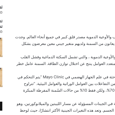
تعاون
لم
لد
 والأوعية الدموية مصدر قلق كبير في جميع أنحاء العالم. وجدت
 أن الأشخاص الذين يعانون من السمنة ولديهم متغير جيني معين معرضون بشكل
الأوعية الدموية ، والتي تشمل السكتة الدماغية وفشل القلب
عدد العوامل ينتج عن اختلال توازن الطاقة. السمنة عامل خطر
وضحت ليزيث سيفينتس، دكتور في الطب “الباحثة في علم الجهاز الهضمي في Mayo Clinic “يتم التحكم في
تفاعلات بين العوامل الوراثية والعوامل البيئية. “تتراوح
احتمالية الإصابة بالسُمنة الوراثية بين 40% إلى 70%، ولكن فقط 10% من حالات السُمنة المفرطة المبكرة
ي الجينات المسؤولة عن مسار الليبتين والميلانوكورتين، وهو
جسم. وتعد هذه التغيرات الجينية الأكثر انتشارًا، حيث لوحظ