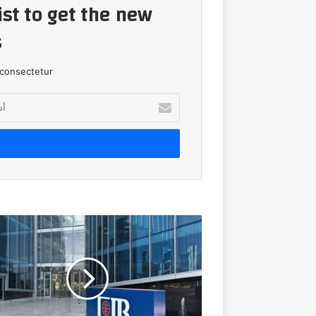
ist to get the new
!
consectetur.
أدخل
بريدك
الإلكتروني
البنك
التجاري
الدولي-
مصر
CIB
يعلن
نتائج