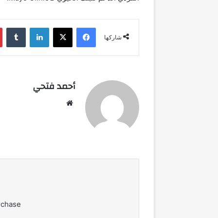
فيسبوك
‫X
لينكدإن
شاركها
أحمد فتحي
موقع
الويب
rchase