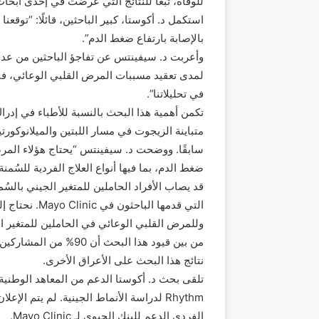
استكمل د. أكوستا، كبير الباحثين، قائلًا: “توقعن
بالإصابة بارتفاع ضغط الدم”.
وأعربت د. سيفينتس عن تفاجؤ الباحثين من عدم 
لمدى تعقيد مسببات المرض القلبي الوعائي، فب
في تحليلاتنا”.
تكمن أهمية هذا البحث بالنسبة للأطباء في إدر
متباينة الزيجوت في مسار اللبتين والميلانوكور
سابقًا. ووضحت د. سيفينتس “يحتاج هؤلاء المرضى
ضغط الدم، بما فيها أنواع العلاج الفردية للسُمنة”
قد يصاب الأفراد الحاملين للمتغير الجيني بالسُم
التي قدمها ال
وللمرض القلبي الوعائي في الحاملين للمتغير ا
نتائج هذا البحث على الأعراق الأخرى.
الفردي الدعم للبنك الحيوي لـ Mayo Clinic.