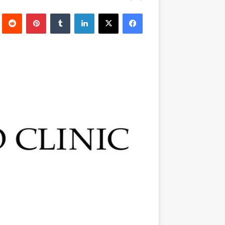
بريدا
فيسبوك
‫X
لينكدإن
بينتيريست
إلكترونيا