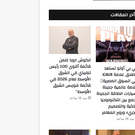
أخر المقالات
انكوش ارورا ضمن
قائمة أقوى 100 رئيس
 بي أوتو تستعد
تنفيذي في الشرق
لإطلاق علامة iCAUR
الأوسط لعام 2026 في
في السوق المصرية
قائمة فوربس الشرق
امة عالمية جديدة
الأوسط”
يارات الطاقة الجديدة
منذ 16 ساعة
مع بين التكنولوجيا
ذكية والتصميم
جريء وروح المغامر
منذ 16 ساعة