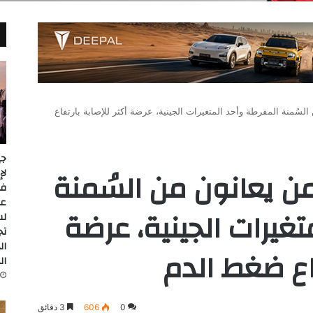
عانون من السُمنة المفرطة وأحد المتغيرات الجينية، عرضة أكثر للإصابة بارتفاع
جي
Mayo : أن من يعانون من السُمنة
عل
غيرات الجينية، عرضة
لس
تج
ال
فاع ضغط الدم
ال
0
606
3 دقائق