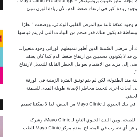
للوفاة، تبعًا للنتائج التي عُرضت في إحدى أبحاث مجلة “مايو كلينيك بروسيدنجز – Mayo Clinic Proceedings”.
ا وجود زيادة أكبر في ارتفاع ضغط الدم، لأن زيادة الوزن تنبئ
وجود علاقة ثابتة مع المرض القلبي الوعائي. ووضحت ” نظرًا
بساطة قد يكون هناك قدر ضخم من البيانات التي لم يتم قياسها
اك أن مرضى السُمنة الذين أظهر تنميطهم الوراثي وجود متغيرات
تين قد لا يكونون محميين من ارتفاع ضغط الدم كما كان يعتقد
 إلى مزيد من الاهتمام بعوامل الخطر القابلة للتعديل لارتفاع
.
نة منذ الطفولة، لكن لم يتم توثيق الفترة الزمنية في الورقة
باحثون في Mayo Clinic. نحتاج إلى أبحاث أخرى لتحديد مخاطر الإصابة طويلة المدى للسمنة
لجيني.
من بين قيود هذا البحث أن 90% من المشاركين في بنك الحيوي لـ Mayo Clinic من البيض، لذا لا يمكننا تعميم
تلقى بحث د. أكوستا الدعم من المعاهد الوطنية للصحة، ومن البنك الحيوي التابع لـ Mayo Clinic، وشركة
Rhythm لدراسة الأنماط الجينية. لم يتم الإعلان عن أي تضارب في المصالح. يقدم مركز Mayo Clinic للطب