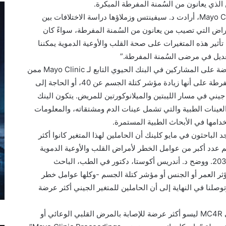
وفي برنامج الطب الدقيق للسُمنة التابع لـ Mayo Clinic، أرادت د. سيفينتس وزملاؤها دراسة الاختلافات بين
راض التي تصيب من يعانون من السُمنة المفرطة، سواءً كان
تأثير هذه المتغيرات على صحة القلب والأوعية الدموية يمكننا
تعديل في مرضى السُمنة المفرطة.”
لتحقيق ذلك، قام الباحثون بعمل دراسة مستعرضة على المشاركين في البنك الحيوي التابع لـ Mayo Clinic ممن
يعانون من سمنة مفرطة. تم تعريف السمنة المفرطة على أنها زيادة مؤشر كتلة الجسم عن 40، أو الحاجة إلى
جيني في مسار الليبتين والميلانوكورتين للمريض. يتكون الينك
Mayo C من مجموعة من العينات الطبية والتي تشمل عينات الدم ومشتقاته، والمعلومات
د 168 حامل للمتغير الجيني MC4R. ووجد الباحثون في مايو كلينك أن الحاملين لهذا المتغير كانوا أكثر
م عدد أكبر من عوامل الخطر لأمراض القلب والأوعية الدموية
مقارنة بغير الحاملين للمتغير الجيني وعددهم 2039. ووضح د. أندريس أكوستا، دكتور في الطب، الباحث
ثر العمر أو الجنس أو مؤشر كتلة الجسم -وكلها عوامل خطر
توصلنا في النهاية إلى أن الحاملين للمتغير الجيني أكثر عرضة
مع ذلك، وتبعًا للنتائج، فالحاملين للمتغير الجيني MC4R ليسو أكثر عرضة للإصابة بالمرض القلبي الوعائي أو