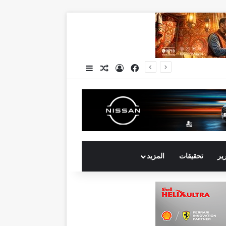
فيسبوك
تسجيل الدخول
مقال عشوائي
إضافة عمود جانبي
جي بي أوتو تستعد لإطلاق علامة iCAUR في السوق المصرية علامة عالمية جديدة لسيارات الطاقة الجديدة تجمع بين التكنولوجيا الذكية والتصميم الجريء وروح المغامر
رير
تحقيقات
المزيد