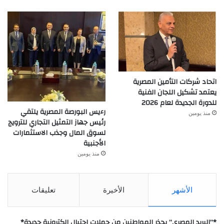
اتحاد شركات التأمين المصرية
يعتمد تشكيل اللجان الفنية
للدورة الجديدة لعام 2026
رءيس البورصة المصرية يلتقي
منذ يومين
رئيس جهاز التمثيل التجاري للترويج
لسوق المال وجذب الاستثمارات
الأجنبية
منذ يومين
الأشهر
الأخيرة
تعليقات
*”البريد المصري” يحذر المواطنين من حملات احتيال إلكترونية جديدة*