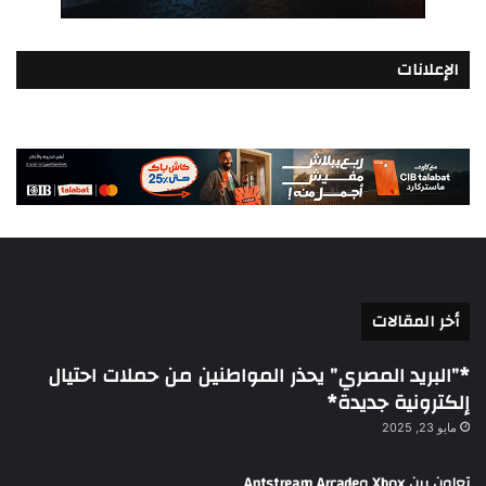
الإعلانات
أخر المقالات
*”البريد المصري” يحذر المواطنين من حملات احتيال
إلكترونية جديدة*
مايو 23, 2025
تعاون بين Xbox وAntstream Arcade