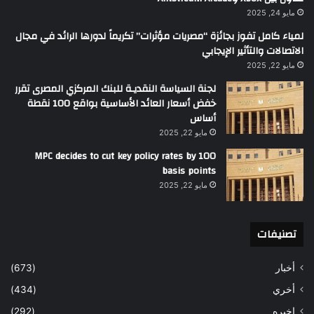
مايو 24, 2025
لمياء كامل تفوز بجائزة “مصريات مؤثرات” تكريماً لدورها الرائد في مجال
الاتصالات والتأثير الإيجابي
مايو 22, 2025
لجنة السياسة النقديـة للبنك المركزي المصرى تقرر
خفض أسعار العائد الأساسية بواقع 100 نقطة
أساس
مايو 22, 2025
MPC decides to cut key policy rates by 100
basis points
مايو 22, 2025
تصنيفات
أخبار
(673)
أخري
(434)
اخيره
(292)