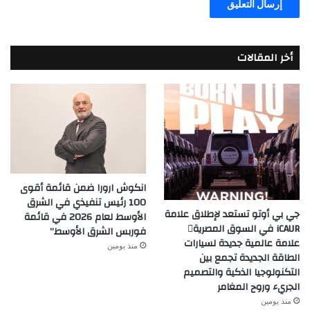
أخر المقالات
انكوش ارورا ضمن قائمة أقوى
100 رئيس تنفيذي في الشرق
جي بي أوتو تستعد لإطلاق علامة
الأوسط لعام 2026 في قائمة
iCAUR في السوق المصرية
فوربس الشرق الأوسط”
علامة عالمية جديدة لسيارات
منذ يومين
الطاقة الجديدة تجمع بين
التكنولوجيا الذكية والتصميم
الجريء وروح المغامر
منذ يومين