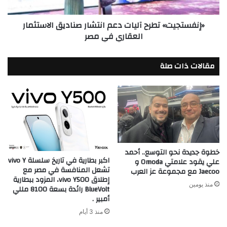
العقاري
في
«إنفستجيت» تطرح آليات دعم انتشار صناديق الاستثمار
مصر
العقاري في مصر
مقالات ذات صلة
خطوة جديدة نحو التوسع.. أحمد
اكبر بطارية في تاريخ سلسلة vivo Y
علي يقود علامتي Omoda و
تشعل المنافسة في مصر مع
Jaecoo مع مجموعة عز العرب
إطلاق vivo Y500، المزود ببطارية
منذ يومين
BlueVolt رائدة بسعة 8100 مللي
أمبير .
منذ 3 أيام