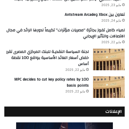
مايو 23, 2025
تعاون بين Xbox وAntstream Arcade
مايو 24, 2025
لمياء كامل تفوز بجائزة “مصريات مؤثرات” تكريماً لدورها الرائد في مجال
الاتصالات والتأثير الإيجابي
مايو 22, 2025
لجنة السياسة النقديـة للبنك المركزي المصرى تقرر
خفض أسعار العائد الأساسية بواقع 100 نقطة
أساس
مايو 22, 2025
MPC decides to cut key policy rates by 100
basis points
مايو 22, 2025
الإعلانات