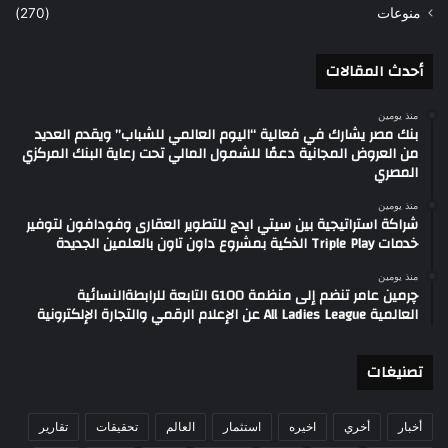
منوعات
(270)
أحدث المقالات
منذ يومين
بنك مصر يشارك في فعالية “اليوم العالمي للشباب” ويقدم العديد
من العروض المجانية دعمًا للشمول المالي تحت رعاية البنك المركزي
المصري
منذ يومين
شراكة استراتيجية بين سيتي ايدج للتطوير العقارى وفودافون لتوفير
خدمات Triple Play الذكية بمشروع داون تاون بالعلمين الجديدة
منذ يومين
چرمين عامر تنضم إلى منظمة G100 التابعة للرابطةالنسائية
العالمية All Ladies League عن الإعلام الرقمي والتجارة الإلكترونية
تصنيغات
أخبار
أخري
اخيره
استثمار
العالم
تحقيقات
تقارير