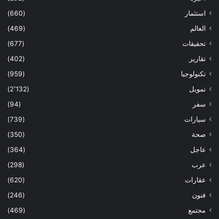
استثمار
(660)
العالم
(469)
تحقيقات
(677)
تقارير
(402)
تكنولوجيا
(959)
تمويل
(2٬132)
سفر
(94)
سيارات
(739)
صحة
(350)
عاجل
(364)
عرب
(298)
عقارات
(620)
فنون
(246)
مجتمع
(469)