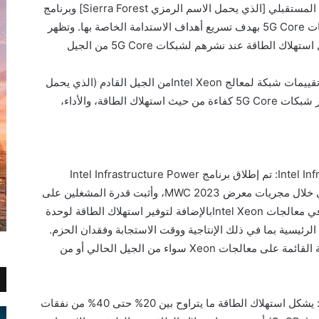
المستقبلي
[الذي يحمل الاسم الرمزي
Sierra Forest
] وبرنامج
ات
5G Core
بهدف تسريع أهداف الاستدامة الخاصة بها. وتظهر
ابل استهلاك الطاقة عند نشرهم لشبكات
5G Core
من الجيل
تقييمات شبكة لمعالج
Intel Xeon
من الجيل القادم (الذي يحمل
ثر شبكات
5G Core
كفاءة من حيث استهلاك الطاقة، والأداء،
Intel I
:
تم إطلاق برنامج
Intel Infrastructure Power
ي خلال مجريات معرض
MWC
2023، وأثبت قدرة المشغلين على
 في معالجات
Intel Xeon
بالإضافة لتوفير استهلاك الطاقة لوحدة
الرئيسية بما في ذلك الإنتاجية ووقت الاستجابة وفقدان الحزم.
ة القائمة على معالجات
Xeon
سواء من الجيل الحالي أو من
:
يشكل استهلاك الطاقة ما يتراوح بين 20% حتى 40% من نفقات