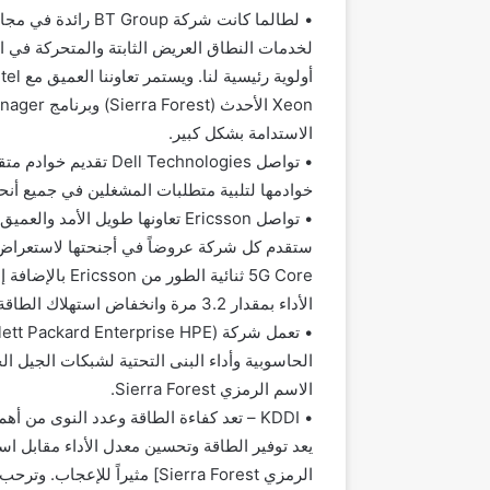
•
لطالما كانت شركة
BT Group
لخدمات النطاق العريض الثابتة والمتحركة في ا
أولوية رئيسية لنا. ويستمر تعاوننا العميق مع
ntel
Xeon
الأحدث (
Sierra Forest
) وبرنامج
anager
الاستدامة بشكل كبير.
•
تواصل
Dell Technologies
تقديم خوادم متق
خوادمها لتلبية متطلبات المشغلين في جميع أنحاء
•
تواصل
Ericsson
تعاونها طويل الأمد والعميق
ستقدم كل شركة عروضاً في أجنحتها لاستعرا
5G Core
ثنائية الطور من
Ericsson
بالإضافة إ
الأداء بمقدار 3.2 مرة وانخفاض استهلاك الطاقة بنسبة تزيد عن 40%
•
تعمل شركة
(
ett Packard Enterprise HPE
الحاسوبية وأداء البنى التحتية لشبكات الجيل
الاسم الرمزي
Sierra Forest
.
•
KDDI
–
تعد كفاءة الطاقة وعدد النوى من أهم
يعد توفير الطاقة وتحسين معدل الأداء مقابل ا
الرمزي
Sierra Forest
] مثيراً للإعجاب. وترحب