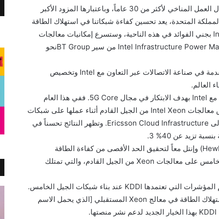
رائدة في مجال العمل المناخي لأكثر من 30 عاماً، وباعتبارها المزود الأكبر
لمملكة المتحدة، يعد تحسين كفاءة شبكاتنا في استهلاك الطاقة
I
بجني الفوائد في هذه الناحية، وستسرع إمكانيات معالجات
Intel Infrastructure Power M
من سير
BT Group
نحو
دمة في صناعة الاتصالات عبر التعاون مع
Intel
وتخصيص
 العالم.
 مع
Intel
بهدف الابتكار في مجال
5G Core
. ففي هذا العام
ض معالجات
Intel Xeon
من الجيل القادم أثناء عملها على شبكات
لى
Ericsson Cloud Infrastructure
. وتظهر النتائج تحسناً في
.
3
Hewl
) وإنتل معاً لتحقيق الحد الأقصى من كفاءة الطاقة
 الخامس على معالجات
Xeon
من الجيل القادم، والتي تمتلك
 المؤشرات التي تعتمدها
KDDI
عند بناء شبكات الجيل الخامس.
ستهلاك الطاقة في معالج
Xeon
المستقبلي [الذي يحمل الاسم
KDDI
بهذا الخيار الجديد لدعم نشر منصتها.