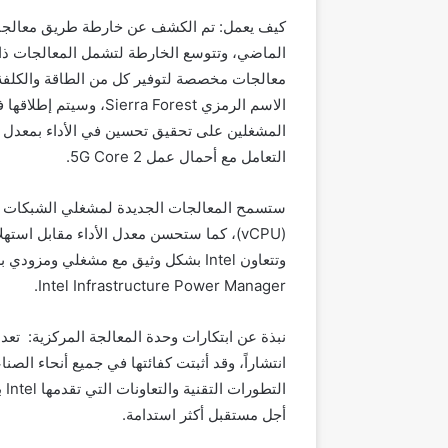
كيف يعمل:
تم الكشف عن خارطة طريق معالج
الماضي، وتتوسع الخارطة لتشمل المعالجات ذات
معالجات مخصصة لتوفير كل من الطاقة والكلفة 
الاسم الرمزي
Sierra Forest
المشغلين على تحقيق تحسين في الأداء بمعدل 2.7 مرة لكل حامل
التعامل مع أحمال عمل
2.
5G Core
ستسمح المعالجات الجديدة لمشغلي الشبكات بزيا
(
vCPU
)، كما ستحسن معدل الأداء مقابل استهل
وتتعاون
Intel
بشكل وثيق مع مشغلي ومزودي ب
.
Intel Infrastructure Power Manager
نبذة عن ابتكارات وحدة المعالجة المركزية:
تعد 
انتشاراً، وقد أثبتت كفائتها في جميع أنحاء ال
التطورات التقنية والتعاونات التي تقدمها
Intel
ب
أجل مستقبل أكثر استدامة.