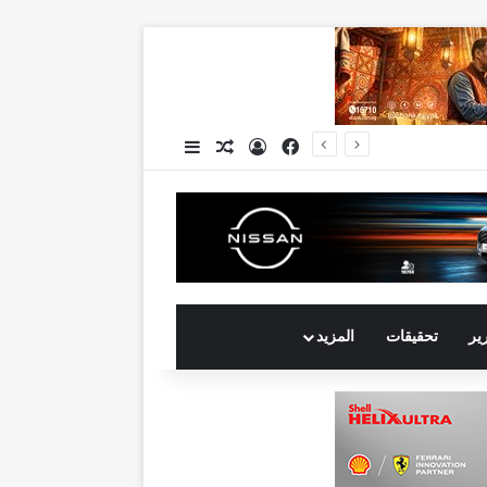
فيسبوك
تسجيل الدخول
مقال عشوائي
إضافة عمود جانبي
جي بي أوتو تستعد لإطلاق علامة iCAUR في السوق المصرية علامة عالمية جديدة لسيارات الطاقة الجديدة تجمع بين التكنولوجيا الذكية والتصميم الجريء وروح المغامر
رير
تحقيقات
المزيد