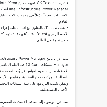
•
تقوم
SK Telecom
بتقييم معالج
Intel Xeon
Intel Infrastructure Power Manager
لشبك
الاختبارات تحسناً مذهلاً في معدلات الأداء مق
القادم.
•
تعمل
Telstra
،
بالتعاون مع
Intel
، على إجراء 
الاسم الرمزي
Sierra Forest
) بهدف تقديم أك
والاستدامة في العالم
.
نبذة عن برنامج
nfrastructure Power Manager
Manager
لشبكات
5G Core
في العام الماض
الاستفادة من خاصية القياس عن بُعد المدمجة
المعالجة المركزية دون التضحية بمقاييس الأداء 
ويمكن تثبيت البرنامج على بنية الشبكات التحتي
الأجيال المستقبلية.
نبذة عن الوصول إلى صافي الانبعاثات الصفرية