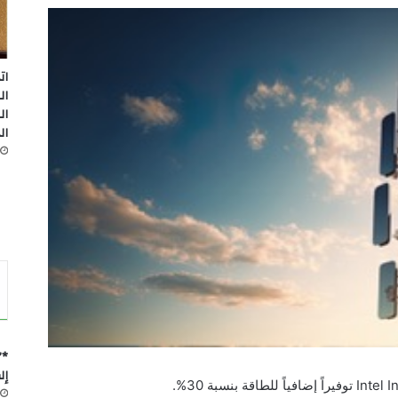
ات
ال
ال
ال
*”
إل
Intel 
توفيراً إضافياً للطاقة بنسبة 30%.