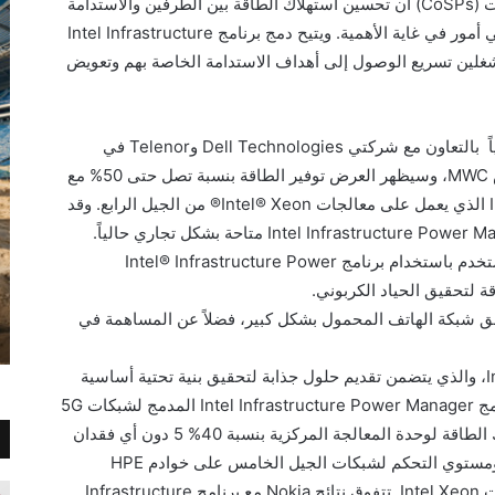
 (
CoSPs
) أن تحسين استهلاك الطاقة بين الطرفين والاستدامة
مور في غاية الأهمية. ويتيح دمج برنامج
Intel Infrastructure
لين تسريع الوصول إلى أهداف الاستدامة الخاصة بهم وتعويض
ً بالتعاون مع شركتي
Dell Technologies
و
Telenor
في
MWC
، وسيظهر العرض توفير الطاقة بنسبة تصل حتى 50% مع
الذي يعمل على معالجات
Intel® Xeon®
من الجيل الرابع. وقد
Intel Infrastructure Power M
متاحة بشكل تجاري حالياً.
خدم باستخدام برنامج
Intel® Infrastructure Power
ة لتحقيق الحياد الكربوني.
دفق شبكة الهاتف المحمول بشكل كبير، فضلاً عن المساهمة في
I
، والذي يتضمن تقديم حلول جذابة لتحقيق بنية تحتية أساسية
مج
Intel Infrastructure Power Manager
المدمج لشبكات
5G
اقة لوحدة المعالجة المركزية بنسبة 40%
5
دون أي فقدان
ومستوي التحكم لشبكات الجيل الخامس على خوادم
HPE
Intel Xeon
.
تتفوق نتائج
Nokia
مع برنامج
Infrastructure