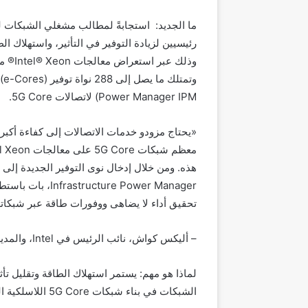
ما الجديد:
استجابةً لمطالب مشغلي الشبكات 
رئيسيين لزيادة التوفير في التأثير، واست
ه
لاك الط
وذلك عبر استعراض معالجات
Xeon
®
Intel
®
من
وتمتلك ما يصل إلى 288 نواة توفير (
e-Cores
)
Power Manager IPM
) لاتصالات
5G Core
.
«يحتاج مزودو خدمات الاتصالات إلى كفاءة أكبر 
معظم شبكات
5G Core
على معالجات
el Xeon
هذه. ومن خلال إدخال نوى التوفير الجديدة إلى 
Infrastructure Power Manager
، بات باستط
تحقيق أداء لا يضاهى ووفورات طاقة عبر شبكات
– أليكس كواش، نائب الرئيس في
Intel
، والمدي
لماذا هو مهم:
يستمر استهلاك الطاقة وتقليل تأثير
الشبكات في بناء شبكات
5G Core
اللاسلكية ا