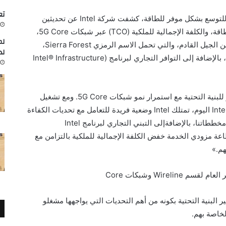
تعاون
للتوسع بشكل موفر للطاقة، كشفت شركة
Intel
عن تحديثين
اقة، والكلفة الإجمالية للملكية (
TCO
) عبر شبكات
5G Core
،
لم
 الجيل القادم، والتي
تحمل الاسم الرمزي
Sierra Forest
،
لد
، بالإضافة إلى التوافر التجاري لبرنامج
(
Intel® Infrastructure
للبنية التحتية مع استمرار نمو شبكات
5G Core
. ومع تشغيل
Int
اليوم، تمتلك
Intel
وضعية فريدة للتعامل مع تحديات الكفاءة
مخططاتنا، بالإضافةإلى التبني التجاري لبرنامج
Intel
اعة مزودي الخدمة خفض الكلفة الإجمالية للملكية بالتزامن مع
هم.»
ر العام لقسم
Wireline
وشبكات
Core
 البنية التحتية
بكونه
من أهم التحديات التي يواجهها مشغلو
لخاصة بهم.