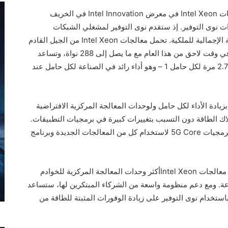
ات
Intel Xeon
في معرض
Intel Innovation
في الخريف
 نوى التوفير. إذ ستقدم نوى التوفير لمشغلي الشبكات
الإجمالية للملكية. تحمل معالجات
Intel Xeon
من الجيل القادم
، وسيتم إطلاقها في وقت لاحق من هذا العام مع ما يصل إلى 288 نواة، وتساعد
1 – وهو
أداء رائد في الصناعة لكل حامل عند
دة الأداء لكل حامل ولوحدات المعالجة المركزية الافتراضية
اك الطا
ق
ة دون التسبب بتغييرات كبيرة في برمجيات التطبيقات.
رمجيات
5G Core
لاستخدام كل من المعالجات الجديدة وبرنامج
معالجات
Intel Xeon
أكثر وحدات المعالجة المركزية للخوادم
صناعة. ومع دعم منظومة واسعة من الشركاء المبتكرين لها، ستساعد
استخدام نوى التوفير على زيادة الوفورات المثبتة للطاقة من