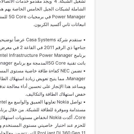
تشغيل الشبكة.
4
ويجد مقدمو خدمات الاتصالات
الشاملة لشبكات الجيل الخامس الخاصة بهم هي أ
Power Manager
في برمجيات
5G Core
للمشغ
انبعاثات ثاني أكسيد الكربون.
•
ستقدم شركة
Casa Systems
عرضاً توضيحيا
جناحها ذي الرقم 2
11 في القاعة 2 في معرض
G
برنامج
Intel Infrastructure Power Manager
باتت تقنية
5G Core
المدمجة مع برنامج
anager
•
تضمن
NEC
كفاءة طاقة خاصية
مستوى
المست
Manager
، مما يتيح تعويض زيادة استهلاك الطاق
ويساعد هذا الإنجاز على تحسين أداء معالجة ت
خفض استهلاك الطاقة والتكاليف.
•
تواصل
Nokia
تعاونها العميق والواسع مع
ntel
مستدامة وموفرة للطاقة للشبكة. من خلال برنا
Core
، أكدت
Nokia
انخفاض مستويات استهلاك الط
للحزم عند اختبار خاصيتي مستوي المستخدم 
11 التي تتضمن معالجات
ProLiant DL360 Gen