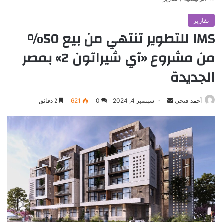
تقارير
IMS للتطوير تنتهي من بيع 50%
من مشروع «آي شيراتون 2» بمصر
الجديدة
أرسل
أحمد فتحي
سبتمبر 4, 2024
0
621
2 دقائق
بريدا
إلكترونيا