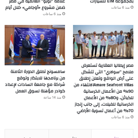
بمجموعة EIM للسيارات
علامة “نوبو” العالمية في مصر
ضمن مشروع «أوجامي» خلال أيام
منذ 6 ساعات
منذ 6 ساعات
مصر إيطاليا العقارية تستعرض
سامسونج تطلق الدورة الثامنة
ملامح “سولاري” التي تتشكل
من برنامجها للابتكار وتوقع
على أرض الواقع وتعلن إطلاق
شراكة مع جامعة السادات لإعداد
Amare Seafront Villasالانتهاء من
كوادر مؤهلة لسوق العمل
90% من الأعمال الخرسانية
للكبائن، و80% من الأعمال
منذ 14 ساعة
الخرسانية للفيلات، إلى جانب إنجاز
70% من أعمال تسوية الأراضي
منذ 6 ساعات