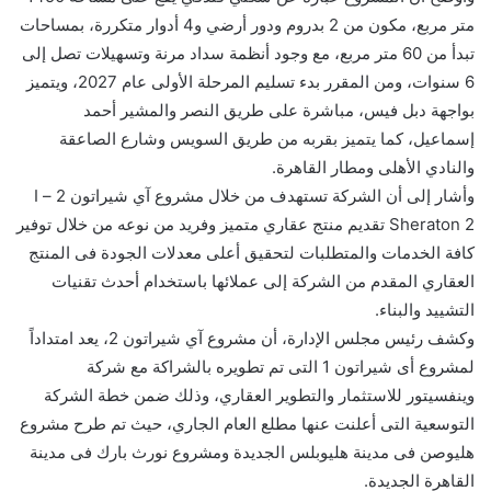
متر مربع، مكون من 2 بدروم ودور أرضي و4 أدوار متكررة، بمساحات
تبدأ من 60 متر مربع، مع وجود أنظمة سداد مرنة وتسهيلات تصل إلى
6 سنوات، ومن المقرر بدء تسليم المرحلة الأولى عام 2027، ويتميز
بواجهة دبل فيس، مباشرة على طريق النصر والمشير أحمد
إسماعيل، كما يتميز بقربه من طريق السويس وشارع الصاعقة
والنادي الأهلى ومطار القاهرة.
وأشار إلى أن الشركة تستهدف من خلال مشروع آي شيراتون 2 – I
Sheraton 2 تقديم منتج عقاري متميز وفريد من نوعه من خلال توفير
كافة الخدمات والمتطلبات لتحقيق أعلى معدلات الجودة فى المنتج
العقاري المقدم من الشركة إلى عملائها باستخدام أحدث تقنيات
التشييد والبناء.
وكشف رئيس مجلس الإدارة، أن مشروع آي شيراتون 2، يعد امتداداً
لمشروع أى شيراتون 1 التى تم تطويره بالشراكة مع شركة
وينفسيتور للاستثمار والتطوير العقاري، وذلك ضمن خطة الشركة
التوسعية التى أعلنت عنها مطلع العام الجاري، حيث تم طرح مشروع
هليوصن فى مدينة هليوبلس الجديدة ومشروع نورث بارك فى مدينة
القاهرة الجديدة.