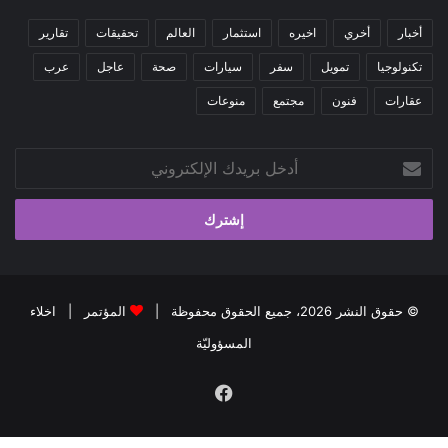
أخبار
أخري
اخيره
استثمار
العالم
تحقيقات
تقارير
تكنولوجيا
تمويل
سفر
سيارات
صحة
عاجل
عرب
عقارات
فنون
مجتمع
منوعات
أدخل
بريدك
الإلكتروني
© حقوق النشر 2026، جميع الحقوق محفوظة |
المؤتمر
|
اخلاء
المسؤوليّة
فيسبوك