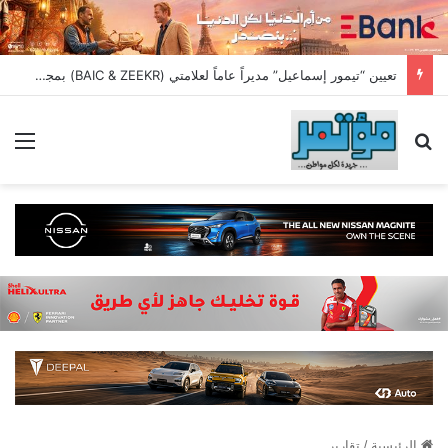
تعيين “تيمور إسماعيل” مديراً عاماً لعلامتي (BAIC & ZEEKR) بمجموعة EIM للسيارات
بحث عن
الق
الرئيسية
/
تقارير