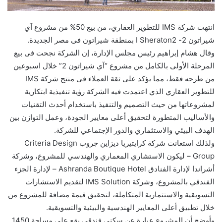
انتهت شركة IMS للتطوير العقاري، من بيع 50% من مشروع آي
شيراتون 2- I Sheraton2 بمنطقة شيراتون فى مصر الجديدة.
وقال هشام إبراهيم رئيس مجلس الإدارة، إن الشركة نجحت فى بيع
المرحلة الأولى بالكامل من مشروع “آي شيراتون 2” خلال اسبوعين
من طرحه فقط، مما يؤكد على ثقة العملاء فى منتج شركة IMS
للتطوير العقاري الذي اعتمدت فيه الشركة رؤية تنفيذية ابتكارية
لمشروعاتها من حيث التصميم والتنفيذ باستخدام أحدث التقنيات
والأساليب المتطورة لتحقيق أعلى معايير الجودة، وعمل التوازن بين
الهدف البيئي والاستثماري والدور الإجتماعي للشركة.
ولذلك استعانت شركة كرايتيريا ديزاين جروب Criteria Design
Group – ليكون الاستشاري المعماري والهندسي للمشروع، وشركة
أشراندا لإدارة الفنادق Ashranda Boutique Hotel – لإدارة الجزء
الفندقي بالمشروع، وشركة IMS Solution لتقديم الاستشارات
التسويقية والاستثمارية المتكاملة، لتحقيق قيمة مضافة للمشروع من
خلال تطبيق أعلى المعايير الهندسية والبيئية والتسويقية.
وأوضح أن المشروع عبارة عن سكني فندقي يقع على مساحة 1450