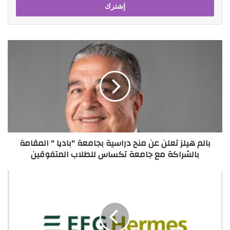
بالم
هيلز
تعلن
عن
منح
دراسية
بجامعة
"باديا
"
بالم هيلز تعلن عن منح دراسية بجامعة "باديا " المقامة
المقامة
بالشراكة مع جامعة تكساس للطلاب المتفوقين
بالشراكة
مع
جامعة
إي
تكساس
اف
للطلاب
چي
المتفوقين
هيرميس
تحصد
أعلى