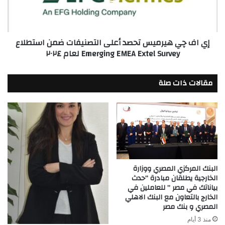
التصنيفات
ضمن
استطلاع
إي اف چي هيرميس تحصد أعلى التصنيفات ضمن استطلاع
Emerging
Emerging EMEA Extel Survey لعام ٢٠٢٤
EMEA
Extel
Survey
مقالات ذات صلة
لعام
٢٠٢٤
البنك المركزي المصري ووزارة
الخارجية يطلقان مبادرة “حدث
بياناتك في مصر ” للعاملين في
الخارج بالتعاون مع البنك الاهلي
المصري و بنك مصر
منذ 3 أيام