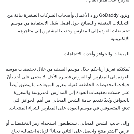
وتزود GoDaddy رواد الأعمال وأصحاب الشركات الصغيرة بباقة من
التحليلات الدقيقة والنصائح حول أفضل سُبل الاستفادة من موسم
تخفيضات العودة إلى المدارس وجذب المشترين إلى متاجرهم
الإلكترونية.
المبيعات والحوافز وأحدث الاتجاهات
يُمكنكم تعزيز أرباحكم خلال موسم الصيف من خلال تخفيضات موسم
العودة إلى المدارس أو العروض قصيرة الأجل. لا يخفى على أحد بأنّ
حملات التخفيضات الخاطفة كفيلة بتعزيز المبيعات، ما ينطبق أيضاً
على حملات تخفيضات العودة إلى المدارس المدروسة والمعززة
بالحوافز. ويُعدّ تقديم خدمة الشحن المجاني من أهم الحوافز التي
تدفع المتسوقين في موسم العودة على المدارس لشراء المنتجات.
وإلى جانب الشحن المجاني، تستطيعون استخدام رمز التخفيضات أو
عرض “اشتر منتج واحصل على الثاني مجاناً” لزيادة احتمالية نجاح