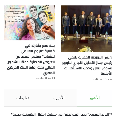
بنك مصر يشارك في
فعالية “اليوم العالمي
للشباب” ويقدم العديد من
رءيس البورصة المصرية يلتقي
العروض المجانية دعمًا للشمول
رئيس جهاز التمثيل التجاري للترويج
المالي تحت رعاية البنك المركزي
لسوق المال وجذب الاستثمارات
المصري
الأجنبية
منذ 6 ساعات
منذ 3 ساعات
الأشهر
الأخيرة
تعليقات
*”البريد المصري” يحذر المواطنين من حملات احتيال إلكترونية جديدة*