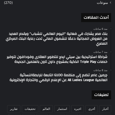
منوعات
(270)
أحدث المقالات
منذ 6 ساعات
بنك مصر يشارك في فعالية “اليوم العالمي للشباب” ويقدم العديد
من العروض المجانية دعمًا للشمول المالي تحت رعاية البنك المركزي
المصري
منذ 7 ساعات
شراكة استراتيجية بين سيتي ايدج للتطوير العقارى وفودافون لتوفير
خدمات Triple Play الذكية بمشروع داون تاون بالعلمين الجديدة
منذ 8 ساعات
چرمين عامر تنضم إلى منظمة G100 التابعة للرابطةالنسائية
العالمية All Ladies League عن الإعلام الرقمي والتجارة الإلكترونية
تصنيغات
أخبار
أخري
اخيره
استثمار
العالم
تحقيقات
تقارير