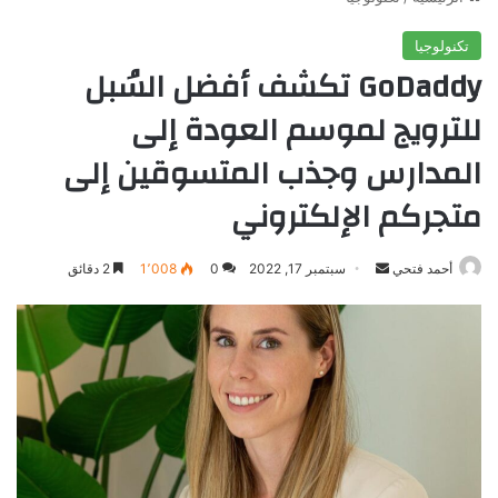
تكنولوجيا
GoDaddy تكشف أفضل السُبل
للترويج لموسم العودة إلى
المدارس وجذب المتسوقين إلى
متجركم الإلكتروني
أرسل
أحمد فتحي
سبتمبر 17, 2022
0
1٬008
2 دقائق
بريدا
إلكترونيا