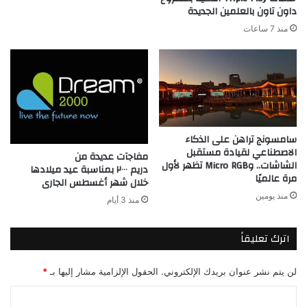
داون تاون بالعلمين الجديدة
منذ 7 ساعات
سامسونج تراهن على الذكاء
الاصطناعي لقيادة مستقبل
مفاجآت عديدة من
الشاشات.. وMicro RGB تظهر لأول
دريم ٢٠٠٠ بمناسبة عيد ميلادها
مرة عالميًا
خلال شهر أغسطس الجارى
منذ يومين
منذ 3 أيام
اترك تعليقاً
لن يتم نشر عنوان بريدك الإلكتروني.
الحقول الإلزامية مشار إليها بـ
*
ا