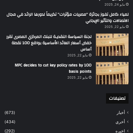
مايو 24, 2025
لمياء كامل تفوز بجائزة “مصريات مؤثرات” تكريماً لدورها الرائد في مجال
الاتصالات والتأثير الإيجابي
مايو 22, 2025
لجنة السياسة النقديـة للبنك المركزي المصرى تقرر
خفض أسعار العائد الأساسية بواقع 100 نقطة
أساس
مايو 22, 2025
MPC decides to cut key policy rates by 100
basis points
مايو 22, 2025
تصنيفات
أخبار
(673)
أخري
(434)
اخيره
(292)