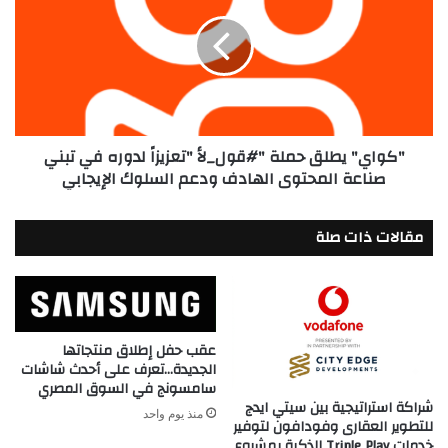
حملة
"#قول_لأ
"تعزيزاً
لدوره
في
تبني
صناعة
"كواي" يطلق حملة "#قول_لأ "تعزيزاً لدوره في تبني
المحتوى
صناعة المحتوى الهادف ودعم السلوك الإيجابي
الهادف
ودعم
السلوك
مقالات ذات صلة
الإيجابي
عقب حفل إطلاق منتجاتها
الجديدة…تعرف على أحدث شاشات
سامسونج في السوق المصري
شراكة استراتيجية بين سيتي ايدج
منذ يوم واحد
للتطوير العقارى وفودافون لتوفير
خدمات Triple Play الذكية بمشروع