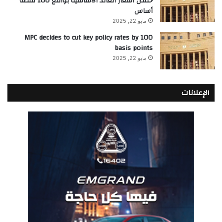
خفض أسعار العائد الأساسية بواقع 100 نقطة
أساس
مايو 22, 2025
MPC decides to cut key policy rates by 100
basis points
مايو 22, 2025
الإعلانات