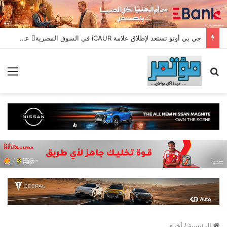
جي بي أوتو تستعد لإطلاق علامة iCAUR في السوق المصرية علامة عالمية جديدة لسيارات الطاقة الجديدة تجمع بين التكنولوجيا الذكية والتصميم الجريء وروح المغامر
بحث عن
الق
الرئيسية
/
أخري