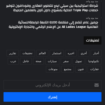
منذ يوم واحد
شراكة استراتيجية بين سيتي ايدج للتطوير العقارى وفودافون لتوفير
خدمات Triple Play الذكية بمشروع داون تاون بالعلمين الجديدة
منذ يوم واحد
چرمين عامر تنضم إلى منظمة G100 التابعة للرابطةالنسائية
العالمية All Ladies League عن الإعلام الرقمي والتجارة الإلكترونية
تصنيغات
أخبار
أخري
اخيره
استثمار
العالم
تحقيقات
تقارير
تكنولوجيا
تمويل
سفر
سيارات
صحة
عاجل
عرب
عقارات
فنون
مجتمع
منوعات
أدخل
بريدك
الإلكتروني