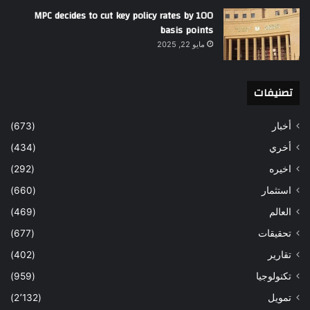
MPC decides to cut key policy rates by 100
basis points
مايو 22, 2025
تصنيفات
أخبار
(673)
أخري
(434)
اخيره
(292)
استثمار
(660)
العالم
(469)
تحقيقات
(677)
تقارير
(402)
تكنولوجيا
(959)
تمويل
(2٬132)