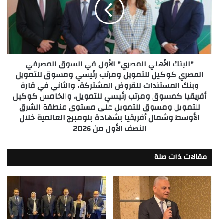
الأول
الخاصة
في
السوق
المصرفي
المصري
كوكيل
"البنك الأهلي المصري" الأول في السوق المصرفي
للتمويل
المصري كوكيل للتمويل ومرتب رئيسي ومسوق للتمويل
ومرتب
وبنك المستندات للقروض المشتركة، والثاني في قارة
رئيسي
أفريقيا كمسوق ومرتب رئيسي للتمويل، والخامس كوكيل
ومسوق
للتمويل
للتمويل ومسوق للتمويل على مستوى منطقة الشرق
وبنك
الأوسط وشمال أفريقيا بشهادة بلومبرج العالمية خلال
المستندات
النصف الأول من 2026
للقروض
المشتركة،
مقالات ذات صلة
والثاني
في
قارة
أفريقيا
كمسوق
ومرتب
رئيسي