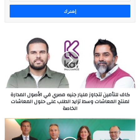
الإلكتروني
كاف
للتأمين
تتجاوز
مليار
جنيه
مصري
في
الأصول
المدارة
كاف للتأمين تتجاوز مليار جنيه مصري في الأصول المدارة
لمنتج
لمنتج المعاشات وسط تزايد الطلب على حلول المعاشات
المعاشات
الخاصة
وسط
تزايد
الطلب
"البنك
على
الأهلي
حلول
المصري"
المعاشات