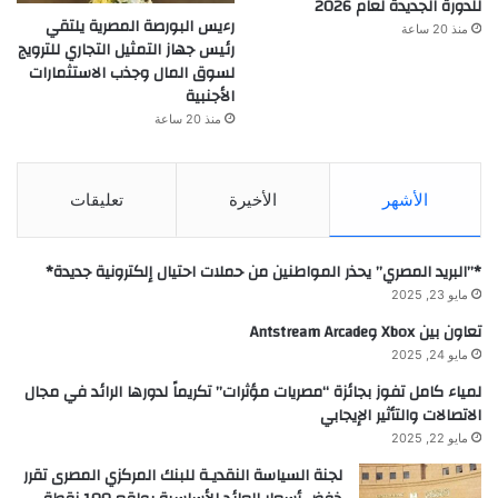
للدورة الجديدة لعام 2026
رءيس البورصة المصرية يلتقي
منذ 20 ساعة
رئيس جهاز التمثيل التجاري للترويج
لسوق المال وجذب الاستثمارات
الأجنبية
منذ 20 ساعة
الأشهر
الأخيرة
تعليقات
*”البريد المصري” يحذر المواطنين من حملات احتيال إلكترونية جديدة*
مايو 23, 2025
تعاون بين Xbox وAntstream Arcade
مايو 24, 2025
لمياء كامل تفوز بجائزة “مصريات مؤثرات” تكريماً لدورها الرائد في مجال
الاتصالات والتأثير الإيجابي
مايو 22, 2025
لجنة السياسة النقديـة للبنك المركزي المصرى تقرر