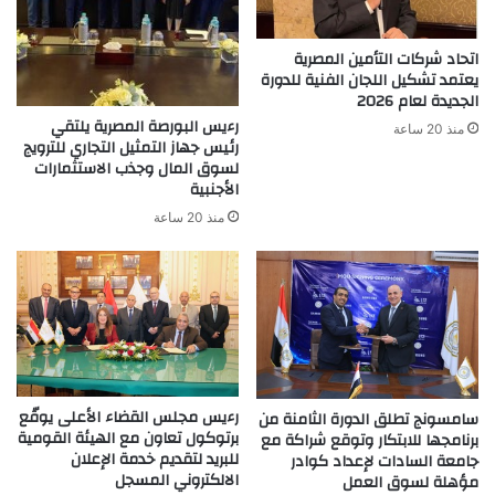
للتمويل،
والخامس
اتحاد شركات التأمين المصرية
كوكيل
يعتمد تشكيل اللجان الفنية للدورة
للتمويل
الجديدة لعام 2026
ومسوق
رءيس البورصة المصرية يلتقي
منذ 20 ساعة
للتمويل
رئيس جهاز التمثيل التجاري للترويج
على
لسوق المال وجذب الاستثمارات
مستوى
الأجنبية
منطقة
منذ 20 ساعة
الشرق
الأوسط
وشمال
أفريقيا
بشهادة
بلومبرج
العالمية
خلال
النصف
رءيس مجلس القضاء الأعلى يوقّع
سامسونج تطلق الدورة الثامنة من
برتوكول تعاون مع الهيئة القومية
الأول
برنامجها للابتكار وتوقع شراكة مع
للبريد لتقديم خدمة الإعلان
جامعة السادات لإعداد كوادر
من
الالكتروني المسجل
مؤهلة لسوق العمل
2026