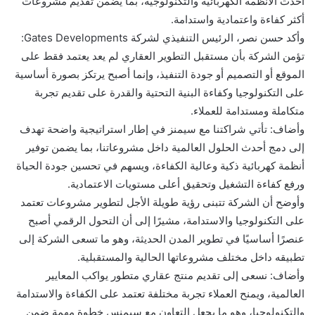
أحدث الأنظمة الكهربائية والتكنولوجية، بما يضمن تقديم مشروعات
أكثر كفاءة واعتمادية واستدامة.
وأكد حسن نصر، الرئيس التنفيذي لشركة Gates Developments:
تؤمن الشركة بأن مستقبل التطوير العقاري لم يعد يعتمد فقط على
الموقع أو التصميم أو جودة التنفيذ، وإنما أصبح يرتكز بصورة أساسية
على التكنولوجيا وكفاءة البنية التحتية والقدرة على تقديم تجربة
متكاملة ومستدامة للعملاء.
وأضاف: تأتي شراكتنا مع سيمنز في إطار استراتيجية واضحة تهدف
إلى دمج أحدث الحلول العالمية داخل مشروعاتنا، بما يضمن توفير
أنظمة كهربائية ذكية وعالية الكفاءة، ويسهم في تحسين جودة الحياة
ورفع كفاءة التشغيل وتحقيق أعلى مستويات الاعتمادية.
وأوضح أن الشركة تتبنى رؤية طويلة الأجل لتطوير مشروعات تعتمد
على التكنولوجيا والاستدامة، مشيرًا إلى أن التحول الرقمي أصبح
عنصرًا أساسيًا في تطوير المدن الحديثة، وهو ما تسعى الشركة إلى
تطبيقه داخل مختلف مشروعاتها الحالية والمستقبلية.
وأضاف: نسعى إلى تقديم منتج عقاري متطور يواكب المعايير
العالمية، ويمنح العملاء تجربة مختلفة تعتمد على الكفاءة والاستدامة
والتكنولوجيا، وهو ما يجعل التعاون مع سيمنس خطوة مهمة ضمن