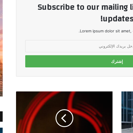
Subscribe to our mailing l
updates
Lorem ipsum dolor sit amet, 
ڤودافون
مصر
تفوز
بجائزة
"أفضل
بيئة
عمل