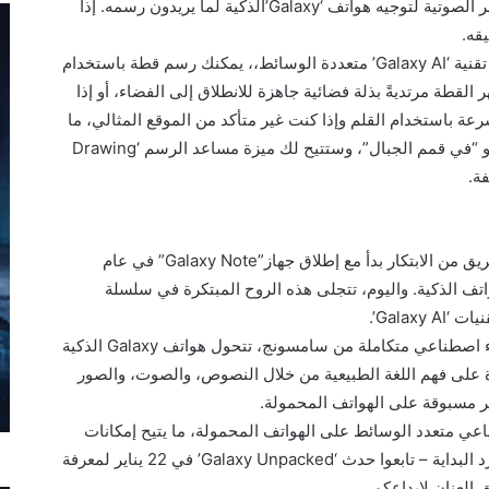
خلال رسمها، أو وصفها نصياً، أو باستخدام الأوامر الصوتية لتوجيه هواتف ‘Galaxy’الذكية لما يريدون رسمه. إذا
تخيل أنك تريد إطلاق العنان لإبداعك. مع قدرات تقنية ‘Galaxy AI’ متعددة الوسائط،، يمكنك رسم قطة باستخدام
ة” لتظهر القطة مرتديةً بذلة فضائية جاهزة للانطلاق إلى الفضاء، أو إذا
ة باستخدام القلم وإذا كنت غير متأكد من الموقع المثالي، ما
عليك سوى كتابة خيارات مثل “على الشاطئ” أو “في قمم الجبال”، وستتيح لك ميزة مساعد الرسم ‘Drawing
هذا المستوى من حرية الإبداع يستند إلى إرث عريق من الابتكار بدأ مع إطلاق جهاز”Galaxy Note” في عام
لهواتف الذكية. واليوم، تتجلى هذه الروح المبتكرة في سلسلة
ومع واجهة One UI 7، التي تمثل أول منصة ذكاء اصطناعي متكاملة من سامسونج، تتحول هواتف Galaxy الذكية
 على فهم اللغة الطبيعية من خلال النصوص، والصوت، والصور
ر مسبوقة على الهواتف المحمولة.
طناعي متعدد الوسائط على الهواتف المحمولة، ما يتيح إمكانات
إبداعية غير مسبوقة. ولكن ما ترونه الآن هو مجرد البداية – تابعوا حدث ‘Galaxy Unpacked’ في 22 يناير لمعرفة