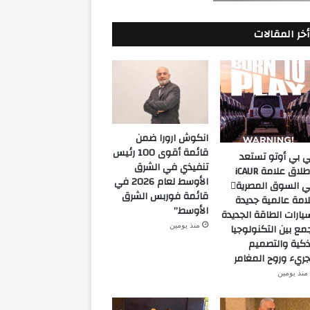
أخر المقالات
انكوش ارورا ضمن
قائمة أقوى 100 رئيس
 بي أوتو تستعد
تنفيذي في الشرق
لإطلاق علامة iCAUR
الأوسط لعام 2026 في
في السوق المصرية
قائمة فوربس الشرق
امة عالمية جديدة
الأوسط”
يارات الطاقة الجديدة
منذ يومين
مع بين التكنولوجيا
ذكية والتصميم
جريء وروح المغامر
منذ يومين