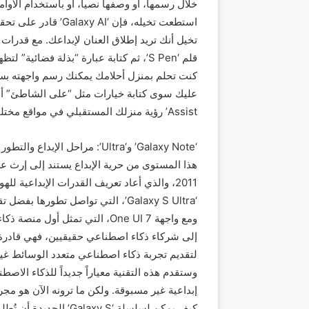
استطعت تخيله، فإن ‘Galaxy AI’ قادر على تحقيقه.
قلم ‘S Pen’، ثم كتابة عبارة “بذلة فضائي
كنت تحلم بمنزل أحلامك يمكنك رسم واجهته بسرع
Assist’ رؤية منزلك المستقبلي في مواقع مختلفة.
‘Galaxy Note’ و‘Ultra’: مراحل الإبداع والتطور
2011، والذي أعاد تعريف القدرات الإبداعية ل
‘Galaxy S Ultra’، التي تواصل تطورها بفضل تقنيات ‘Galaxy AI’.
إلى شركاء ذكاء اصطناعي حقيقيين، فهي قادرة
لتقديم تجربة ذكاء اصطناعي متعدد الوسائط غي
وستقدم هذه التقنية معياراً جديداً للذكاء الاص
كيف يمكن لسلسلة ‘Galaxy S’ الجديدة أن تُطلق العنان لإبداعكم.