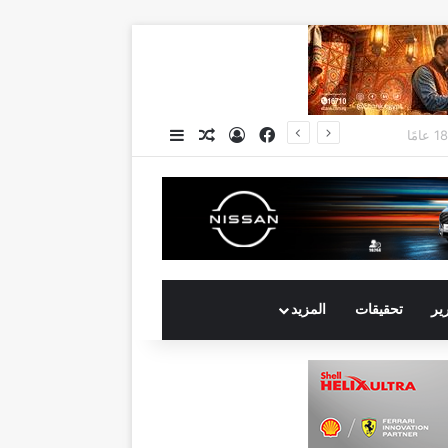
فيسبوك
تسجيل الدخول
مقال عشوائي
إضافة عمود جانبي
جي بي أوتو تستعد لإطلاق علامة iCAUR في السوق المصرية علامة عالمية جديدة لسيارات الطاقة الجديدة تجمع بين التكنولوجيا الذكية والتصميم الجريء وروح المغامر
رير
تحقيقات
المزيد