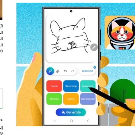
ات
ال
ال
ال
*”
إل