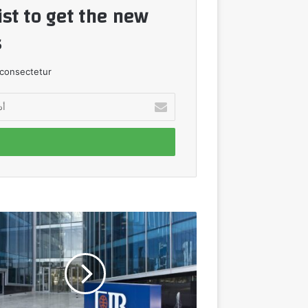
ist to get the new
!
consectetur.
أدخل
بريدك
الإلكتروني
"التجاري
الدولي"
ينجح
في
إتمام
التوريق
التاسع