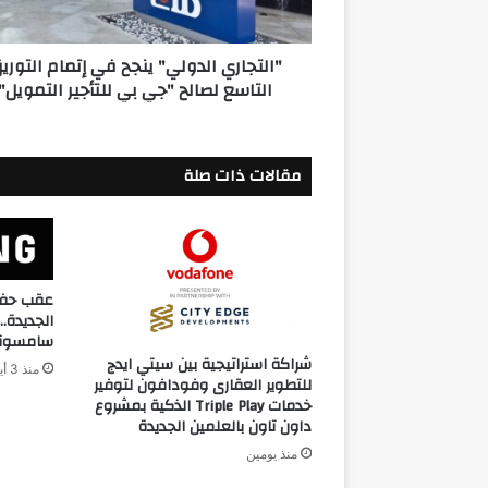
لصالح
"جي
"التجاري الدولي" ينجح في إتمام التوري
بي
التاسع لصالح "جي بي للتأجير التمويل"
للتأجير
التمويل"
مقالات ذات صلة
عقب حفل 
الجديدة
سامسونج
شراكة استراتيجية بين سيتي ايدج
منذ 3 أيام
للتطوير العقارى وفودافون لتوفير
خدمات Triple Play الذكية بمشروع
داون تاون بالعلمين الجديدة
منذ يومين