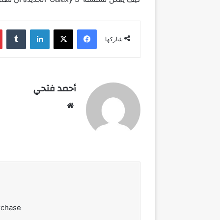
فيسبوك
‫X
لينكدإن
شاركها
أحمد فتحي
موقع
الويب
rchase