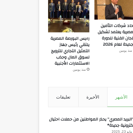
حاد شركات التأمين
مصرية يعتمد تشكيل
لجان الفنية للدورة
رءيس البورصة المصرية
جديدة لعام 2026
يلتقي رئيس جهاز
التمثيل التجاري للترويج
منذ يومين
لسوق المال وجذب
الاستثمارات الأجنبية
منذ يومين
الأشهر
الأخيرة
تعليقات
البريد المصري” يحذر المواطنين من حملات احتيال
كترونية جديدة*
مايو 23, 2025