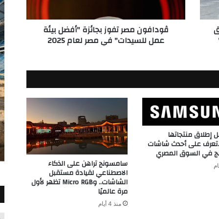
للسيدات"
في
ق
ڤودافون مصر تفوز بجائزة "أفضل بيئة
مصر
عمل للسيدات" في مصر لعام 2025
لعام
2025
إطلاق منتجاتها
…تعرف على أحدث شاشات
 في السوق المصري
سامسونج تراهن على الذكاء
الاصطناعي لقيادة مستقبل
الشاشات.. وMicro RGB تظهر لأول
مرة عالميًا
منذ 4 أيام