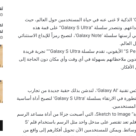
تعاون
على مدار أكثر من عقد، أصبحت هواتف ‘Galaxy’ الذكية لا غنى عنه في حياة المستخدمين حول العالم، حيث
لم
ساعدتهم على تعزيز إنتاجيتهم وإطلاق العنان لإبداعهم. وتتصدر سلسلة “Galaxy S Ultra” على قمة هذه
لد
الابتكارات، التي صُمّمت وفقاً لأُسس الابتكار التي أرستها سلسلة ‘Galaxy Note’، لتصبح رمزاً للإبداع الاستثنائي
وبفضل أدائها القوي، وشاشتها الكبيرة، وقلم “S Pen” الأيقوني، تقدم سلسلة Galaxy S Ultra”” تجربة فريدة
تدوين ملاحظاتهم بسهولة في أي وقت وأي مكان دون الحاجة إلى
لأفكار.
في العام الماضي، أطلقت سامسونج إليكترونيكس تقنية ‘Galaxy AI’، لتدشن بذلك حقبة جديدة من تجارب
الأجهزة المحمولة. وقد ساهمت هذه التقنية المتطورة في الارتقاء بسلسلة ‘Galaxy S Ultra’ لتصبح أداة أساسية
ت المستخدمين.
أحد أبرز التطورات هو ميزة “الرسم على الصورة” Sketch to Image، التي أصبحت جزءًا من أداة مساعد الرسم
‘Drawing Assist’، والتي شهدت تطوراً مذهلاً. فلم تعد تقتصر على مدخل واحد مثل الرسم باستخدام قلم ‘S
 الوسائط. ويمكن للمستخدمين الآن تحويل أفكارهم إلى واقع من