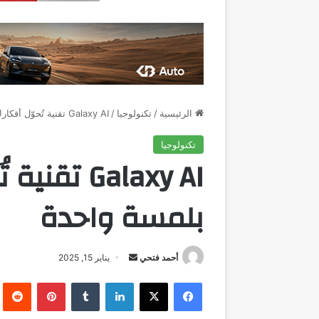
الرئيسية
/
تكنولوجيا
/
Galaxy AI تقنية تُحوّل أفكارك إلى واقع بلمسة واحدة
تكنولوجيا
Galaxy AI 
بلمسة واحدة
أرسل
أحمد فتحي
يناير 15, 2025
بريدا
فيسبوك
‫X
لينكدإن
بينتيريست
إلكترونيا