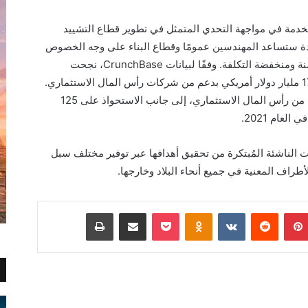
ستخدمة في مواجهة التحدي المتمثل في تطوير قطاع التشييد
ة ستساعد المهندسين عمومًا وقطاع البناء على وجه الخصوص
ة ومنخفضة التكلفة. وفقًا لبيانات
CrunchBase
، نجحت
شركات تكنولوجيا البناء في جمع ما يقرب من 17 مليار دولار أمريكي بدعم من شركات رأس المال الاستثماري.
كما تم الاستحواذ على 24 شركة إنشاءات بدعم من رأس المال الاستثماري، إلى جانب الاستحواذ على 125
عام 2021.
الناشئة المُبتكرة من تحقيق أهدافها عبر توفير مختلف سبل
طراف المعنية في جميع أنحاء البلاد وخارجها.
بينتيريست
Odnoklassniki
‫Pocket
مشاركة عبر البريد
طباعة