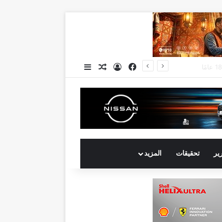
فيسبوك
تسجيل الدخول
مقال عشوائي
إضافة عمود جانبي
جي بي أوتو تستعد لإطلاق علامة iCAUR في السوق المصرية علامة عالمية جديدة لسيارات الطاقة الجديدة تجمع بين التكنولوجيا الذكية والتصميم الجريء وروح المغامر
رير
تحقيقات
المزيد