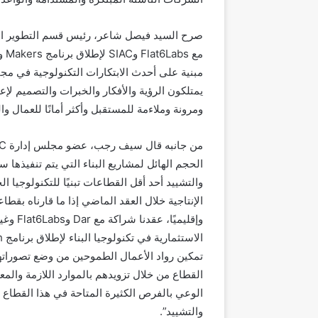
صرح السيد فيصل شاعر، رئيس قسم التطوير الرق
مع
Flat6Labs
و
SIAC
لإطلاق برنامج
Makers
وا
مبنية على أحدث الابتكارات التكنولوجية في مج
يمتلكون الرؤية والأفكار والخبرات والتصميم لإ
ومرونة وملاءمة للمستقبل وأكثر أمانًا للعمال وا
من جانبه قال سيف رجب، عضو مجلس إدارة
AC
الحجم الهائل لمشاريع البناء التي يتم تنفيذها س
والتشييد أحد أقل القطاعات تبنيًا للتكنولوجيا الحد
الإنتاجية خلال العقد الماضي إذا ما قارناه بقطاع
وإقليميًا، عقدنا شراكة مع
Dar
و
Flat6Labs
وغير
الاستثمارية في تكنولوجيا البناء لإطلاق برنامج
h
تمكين رواد الأعمال الطموحين من وضع تصوراتهم
القطاع من خلال تزويدهم بالموارد اللازمة والمع
الوعي بالفرص الكثيرة المتاحة في هذا القطاع و
والتشييد”.