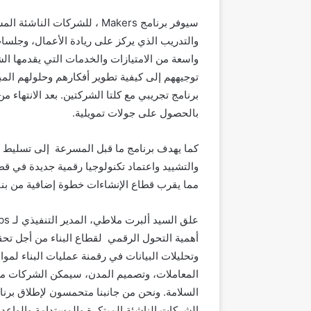
سيوفر برنامج
Makers
، للشركات الناشئة المش
والتدريب الذي يركز على ريادة الأعمال، وجلس
واسعة من الامتيازات والخدمات التي يقدمها ال
توجيههم إلى كيفية تطوير أفكارهم وحلولهم المب
برنامج تجريبي مع كلتا الشركتين. بعد الانتهاء
بالحصول على جولات تمويلية.
كما يهدف برنامج ما قبل المسرعة إلى تسليط الض
والتشييد واعتماد تكنولوجيا رقمية جديدة في قطا
مما يقرب قطاع الإنشاءات خطوة إضافية من بناء ب
علق السيد ألبرت ملاطي، المدير التنفيذي لـ
bs
أهمية التحول الرقمي لقطاع البناء من أجل تحقيق
وتحليلات البيانات في رقمنة عمليات البناء لموا
المعاملات، وتصميم المدن، سيمكن الشركات من 
السلامة. ونحن من جانبنا متحمسون لإطلاق برن
الشركات الناشئة المبتكرة والمستدامة والواعدة و