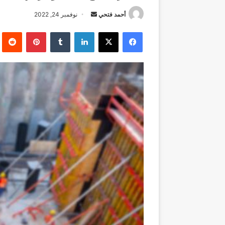
أرسل
أحمد فتحي
نوفمبر 24, 2022
بريدا
فيسبوك
‫X
لينكدإن
بينتيريست
إلكترونيا