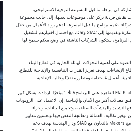
اركة في مرحلة ما قبل المسرعة التوجيه الاستراتيجي،
ات نقاش فردية تركز على موضوعات بعينها، إلى جانب مجموعة
شركاء. صُمم برنامج ما قبل المسرعة لدعم رواد الأعمال من خلال
تكرة وتقديمها إلى
SIAC
و
Dar
، مع احتمال اختيارهم لتشغيل
 من البرنامج، ستكون الشركات الناشئة في وضع ملائم يسمح لها
وء على أهمية التحولات الهائلة الجارية في قطاع البناء
ع الإنشاءات بهدف تعزيز القدرات التنافسية والإنتاجية للقطاع.
يئة أعمال مُستدامة ومتطورة تقنيًا وعالية الإنتاجية.
Flat6La
القاهرة على البرنامج قائلًا: “مؤخرًا، ازدادت بشكل كبير
 معدلات أكبر من الأمان والإنتاجية. إن الاعتماد على الروبوتات
قع التشييد والمنشآت الصناعية، وتجميع البيانات، وإجراء
توفير تكاليف العمالة ومعالجة النقص فيها وتحسين معايير
امج
Makers
بالتعاون مع
SIAC
ودار الهندسة بهدف دعم
الاستثمار فيها، لدفع قطاع التشييد والبناء إلى الأمام”.