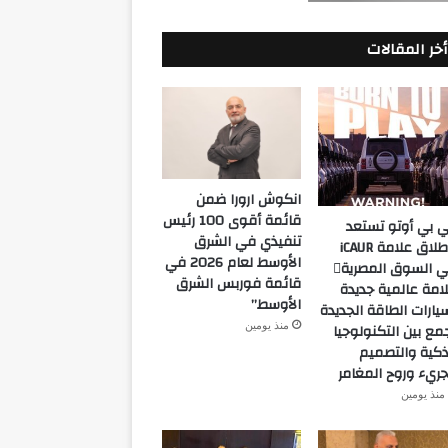
أخر المقالات
انكوش ارورا ضمن
قائمة أقوى 100 رئيس
 بي أوتو تستعد
تنفيذي في الشرق
لإطلاق علامة iCAUR
الأوسط لعام 2026 في
في السوق المصرية
قائمة فوربس الشرق
امة عالمية جديدة
الأوسط”
يارات الطاقة الجديدة
منذ يومين
مع بين التكنولوجيا
ذكية والتصميم
جريء وروح المغامر
منذ يومين