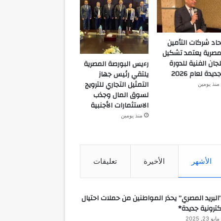
حاد شركات التأمين
مصرية يعتمد تشكيل
لجان الفنية للدورة
رءيس البورصة المصرية
جديدة لعام 2026
يلتقي رئيس جهاز
التمثيل التجاري للترويج
منذ يومين
لسوق المال وجذب
الاستثمارات الأجنبية
منذ يومين
الأشهر
الأخيرة
تعليقات
البريد المصري” يحذر المواطنين من حملات احتيال
كترونية جديدة*
مايو 23, 2025