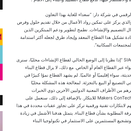
مي في شركة دار: “سعداء للغاية بهذا التعاون
لذي يركز على تمكين رواد الأعمال من خلال تقديم حلول وفرص
ال التصميم والإنشاءات. نطمح لتطوير ودعم المبتكرين الذين
عادة تشكيل هذا القطاع المعقد وإيجاد طرق لجعله أكثر استدامة
لمجتمعات السكانية”.
SI
“إذا نظرنا إلى الوضع الحالي لقطاع الإنشاءات محليًا، سنرى
واء عبر القطاع العام أو الخاص. مع ذلك، لا يزال قطاع البناء
يثة، سواء إقليميًا أو عالميًا. لم يشهد القطاع نموًا كبيرًا في
ي التصنيع أو البيع بالتجزئة. لمعالجة هذه المشكلة محليًا
هم من الأطراف المعنية الدوليين الآخرين ذوي الخبرات
Makers ConTec
للابتكار. بالإضافة إلى ذلك، سنعمل على
 لابتكارات تقنية ورقمية تركز على تجاوز عقبات محددة في هذا
رفة المطلوبة بشأن قطاع البناء. يتمثل هدفنا الأشمل في زيادة
تشجيع المستثمرين على الاستثمار في تكنولوجيا البناء