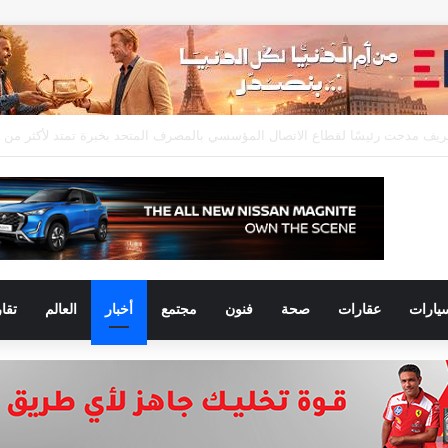
يارات
عقارات
صحة
فنون
مجتمع
أخبار
العالم
تقا