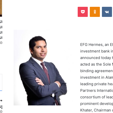
‫Pocket
Odnoklassniki
ات
ال
ال
ال
EFG Hermes, an E
investment bank in
announced today t
acted as
the
S
ole
binding agreement
investment
in
Ala
leading private he
Partners Internati
consortium of lead
*”
prominent develop
إل
Khater, Chairman