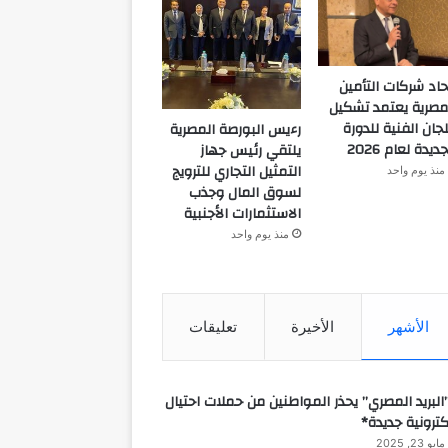
حاد شركات التأمين
مصرية يعتمد تشكيل
لجان الفنية للدورة
رءيس البورصة المصرية
جديدة لعام 2026
يلتقي رئيس جهاز
التمثيل التجاري للترويج
منذ يوم واحد
لسوق المال وجذب
الاستثمارات الأجنبية
منذ يوم واحد
الأشهر
الأخيرة
تعليقات
البريد المصري” يحذر المواطنين من حملات احتيال
كترونية جديدة*
مايو 23, 2025