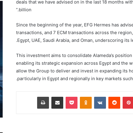
deals that we have advised on
in the last 18 months
wit
”
.
billion
Since the beginning of the year,
EFG Hermes has
advis
transactions, and
7
ECM transactions
across the region
Egypt, UAE, Saudi
Arabia
, and Oman
, underscoring its 
This investment aims to consolidate Alameda’s position 
enabling its strategic expansion across Egypt and the w
allow the Group to deliver and
invest
in expanding its h
particularly in Egypt
and
regionally in key markets suc
بينتيريست
Odnoklassniki
‫Pocket
مشاركة عبر البريد
طباعة