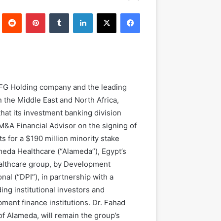
بريدا
فيسبوك
‫X
لينكدإن
بينتيريست
إلكترونيا
FG Holding company and the leading
 the Middle East and North Africa
,
hat its
i
nvestment
b
anking division
M&A F
inancial
A
dvisor
on
the signing of
s for
a
$190 million minority stake
meda Healthcare
(“
Alameda
”)
, Egypt’s
althcare group
,
by Development
onal (
“
DPI
”
), in partnership with a
ing institutional investors and
ment finance institutions
.
Dr. Fahad
of Alameda, will
remain
the
group’s