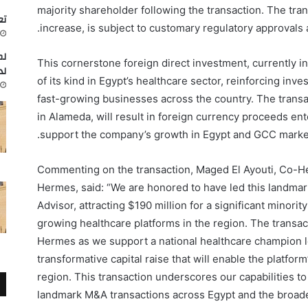
majority shareholder
following
the transaction
.
The tran
تعاون
increase, is subject to
customary
regulatory approvals 
لم
This
cornerstone
foreign direct investment, currently in 
لد
of its kind in Egypt’s healthcare sector
,
reinforcing
inves
fast-growing businesses across the country
.
The transa
in Alameda
,
will result in
foreign currency proceeds ent
.
support the company’s growth
in Egypt and GCC marke
Commenting on the transaction,
Maged El Ayouti, Co-H
Hermes,
said
:
“
We are honored to have
led this landmar
A
dvisor
,
attracting
$190 million
for a significant minorit
growing
healthcare platform
s in the region
.
The transac
Hermes as we support a national healthcare champion
transformative capital raise that
will enable the
platform
region.
This transaction
underscores
our capabilities t
landmark
M&A transactions
across
Egypt and the
broad