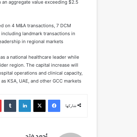
h an aggregate value exceeding $2.5
ed
on
4
M&A transactions,
7
DCM
, including landmark transactions
in
leadership in
regional
markets.
as a national healthcare leader while
ider region
.
The capital increase will
ospital operations and
clinical capacity,
h as KSA, UAE
,
and other GCC markets.
فيسبوك
‫X
لينكدإن
شاركها
أحمد فتحي