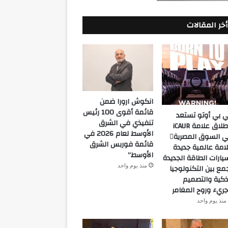
أخر المقالات
انكوش ارورا ضمن
قائمة أقوى 100 رئيس
 بي أوتو تستعد
تنفيذي في الشرق
لإطلاق علامة iCAUR
الأوسط لعام 2026 في
في السوق المصرية
قائمة فوربس الشرق
امة عالمية جديدة
الأوسط”
يارات الطاقة الجديدة
منذ يوم واحد
مع بين التكنولوجيا
ذكية والتصميم
جريء وروح المغامر
منذ يوم واحد