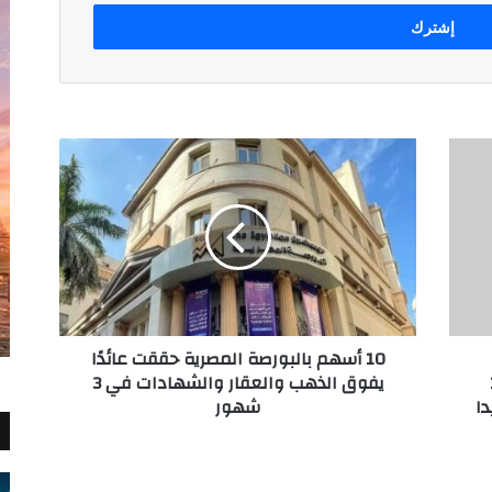
10
أسهم
بالبورصة
المصرية
حققت
عائدًا
يفوق
الذهب
والعقار
10 أسهم بالبورصة المصرية حققت عائدًا
والشهادات
19
يفوق الذهب والعقار والشهادات في 3
في
ا
شهور
3
شهور