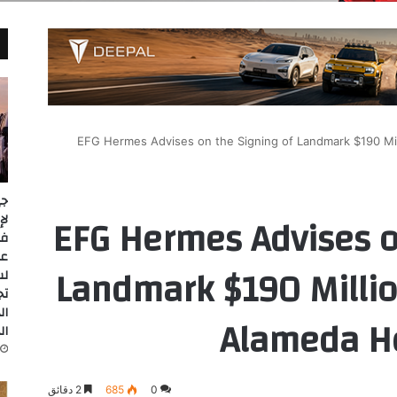
EFG Hermes Advises on the Signing of Landmark $190 Mil
جي
EFG Hermes Advises o
عل
Landmark $190 Millio
لس
تج
ال
Alameda He
ال
0
685
2 دقائق