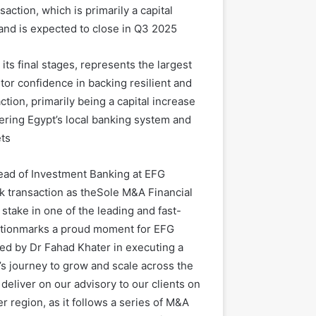
saction, which is primarily a capital
and is expected to close in Q3 2025.
its final stages, represents the largest
tor confidence in
backing resilient and
ction
,
primarily
be
ing
a capital increase
ering Egypt’s local banking system
and
ts
ead of Investment Banking at EFG
k transaction
as
the
S
ole
M&A F
inancial
y stake in
one of the
leading
and
fast-
tion
marks a proud moment for EFG
led by Dr Fahad Khater
in executing a
’s
journey to grow and scale across the
o deliver
on our advisory
to our clients on
er
region
,
as it
follows a series of
M&A