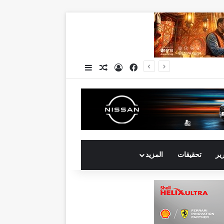
فيسبوك
تسجيل الدخول
مقال عشوائي
إضافة عمود جانبي
جي بي أوتو تستعد لإطلاق علامة iCAUR في السوق المصرية علامة عالمية جديدة لسيارات الطاقة الجديدة تجمع بين التكنولوجيا الذكية والتصميم الجريء وروح المغامر
رير
تحقيقات
المزيد