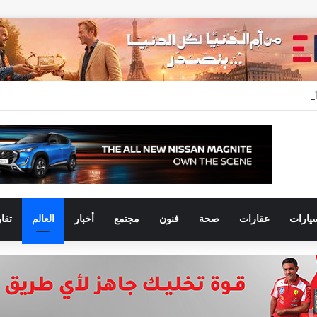
يارات
عقارات
صحة
فنون
مجتمع
أخبار
العالم
تقا