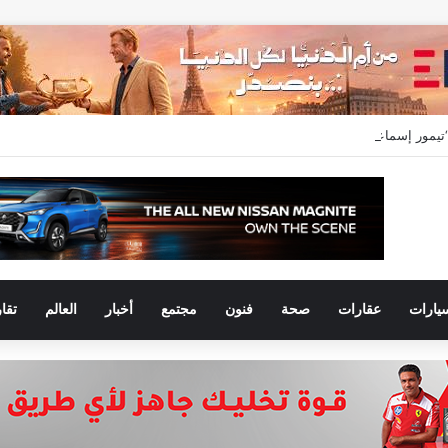
 إسماعيل” مديراً عاماً لعلامتي (BAIC & ZEEKR) بمجموعة EIM للسيارات
يارات
عقارات
صحة
فنون
مجتمع
أخبار
العالم
تقا