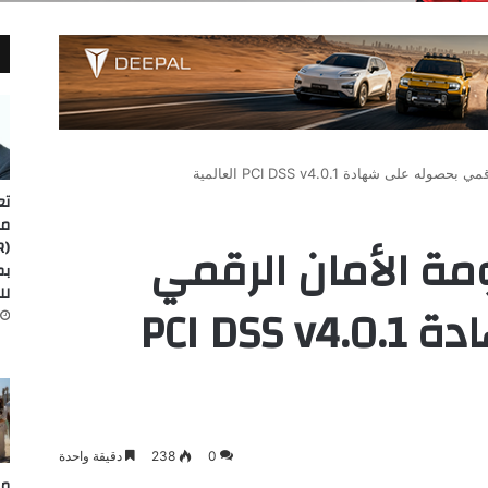
تع
مد
نظومة الأمان الرقمي
لل
بحصوله على شهادة PCI DSS v4.0.1
0
238
دقيقة واحدة
مص