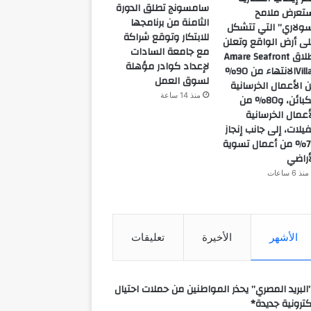
سامسونج تطلق الدورة
تعرض ملامح
الثامنة من برنامجها
ولاري” التي تتشكل
للابتكار وتوقع شراكة
ى أرض الواقع وتعلن
مع جامعة السادات
إطلاق Amare Seafront
لإعداد كوادر مؤهلة
Villasالانتهاء من 90%
لسوق العمل
 الأعمال الخرسانية
منذ 14 ساعة
للكبائن، و80% من
أعمال الخرسانية
فيلات، إلى جانب إنجاز
70% من أعمال تسوية
أراضي
منذ 6 ساعات
الأشهر
الأخيرة
تعليقات
البريد المصري” يحذر المواطنين من حملات احتيال
كترونية جديدة*