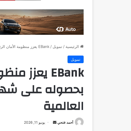
الرئيسية
/
تمويل
/
EBank يعزز منظومة الأمان الرقمي بحصوله على شهادة PCI DSS v4.0.1 العالمية
تمويل
EBank يعزز م
العالمية
أرسل
أحمد فتحي
يونيو 11, 2026
بريدا