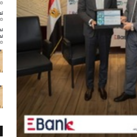
تعاون
لم
لد