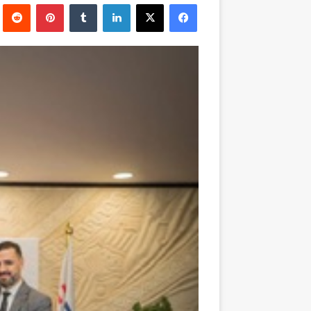
فيسبوك
‫X
لينكدإن
بينتيريست
إلكترونيا