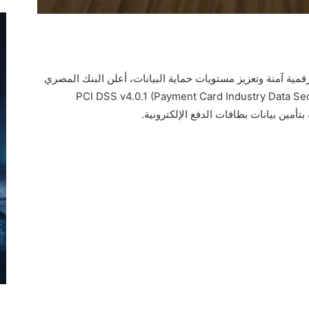
قمية آمنة وتعزيز مستويات حماية البيانات، أعلن البنك المصري
صادرات عن حصوله على شهادة PCI DSS v4.0.1 (Payment Card Industry Data Security