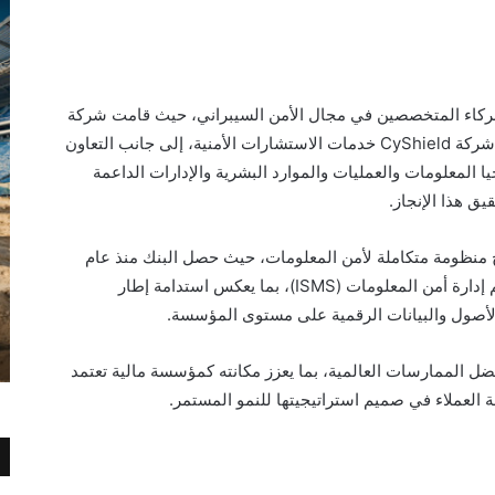
لشركاء المتخصصين في مجال الأمن السيبراني، حيث قامت شركة
IGRC بدور المقيّم الأمني المعتمد، فيما قدمت شركة CyShield خدمات الاستشارات الأمنية، إلى جانب التعاون
 المعلومات والعمليات والموارد البشرية والإدارات الداعمة
ق هذا الإنجاز.
سيخ منظومة متكاملة لأمن المعلومات، حيث حصل البنك منذ عام
2023 على شهادة ISO/IEC 27001:2013 لنظم إدارة أمن المعلومات (ISMS)، بما يعكس استدامة إطار
 الأصول والبيانات الرقمية على مستوى المؤسسة.
ية وفق أفضل الممارسات العالمية، بما يعزز مكانته كمؤسسة مالية تعتمد
قة العملاء في صميم استراتيجيتها للنمو المستمر.