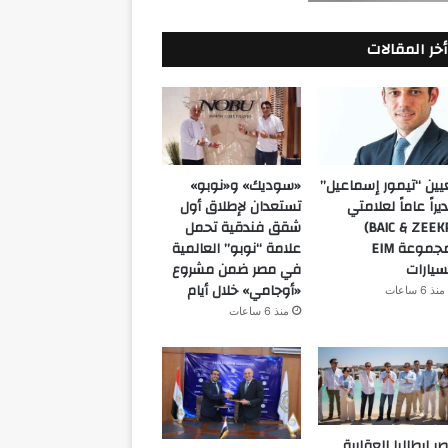
أخر المقالات
يين “تيمور إسماعيل”
«سوديك» و«نوبو»
يراً عاماً لعلامتي
تستعدان لإطلاق أول
(BAIC & ZEEKR)
شقق فندقية تحمل
بمجموعة EIM
علامة “نوبو” العالمية
سيارات
في مصر ضمن مشروع
«أوجامي» خلال أيام
منذ 6 ساعات
منذ 6 ساعات
ر إيطاليا العقارية