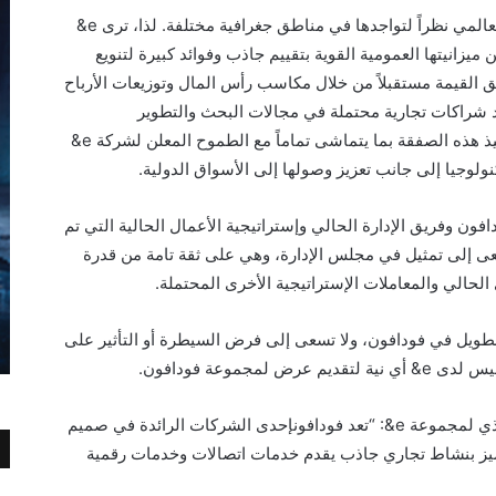
تتميز شركة e& بفهم معمق لقطاع الاتصالات العالمي نظراً لتواجدها في مناطق جغرافية مختلفة. لذا، ترى e&
ميزانيتها العمومية القوية بتقييم جاذب وفوائد كبيرة لتنويع
ق القيمة مستقبلاً من خلال مكاسب رأس المال وتوزيعات الأرباح
قد شراكات تجارية محتملة في مجالات البحث والتطوير
والتطبيقات التكنولوجية والمشتريات. ويأتي تنفيذ هذه الصفقة بما يتماشى تماماً مع الطموح المعلن لشركة e&
كنولوجيا إلى جانب تعزيز وصولها إلى الأسواق الدولية.
افون وفريق الإدارة الحالي وإستراتيجية الأعمال الحالية التي تم
ا في نوفمبر 2021. كما ان e& لا تسعى إلى تمثيل في مجلس الإدارة، وهي على ثقة تامة من قدرة
لحالي والمعاملات الإستراتيجية الأخرى المحتملة.
مدى الطويل في فودافون، ولا تسعى إلى فرض السيطرة أو التأثير على
مجموعة فودافون.
وبهذه المناسبة قال حاتم دويدار، الرئيس التنفيذي لمجموعة e&: “تعد فودافونإحدى الشركات الرائدة في صميم
تتميز بنشاط تجاري جاذب يقدم خدمات اتصالات وخدمات رقمية