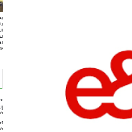
رء
يل
ال
لس
ال
*”
إل
تعاون