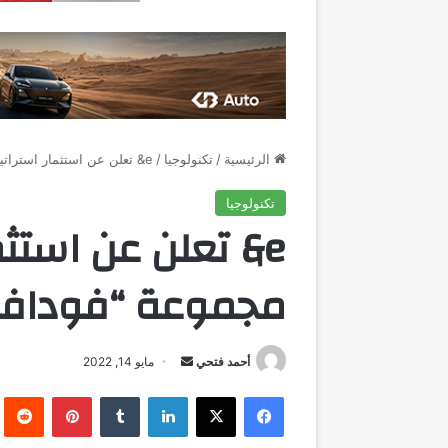
الرئيسية
/
تكنولوجيا
/
e& تعلن عن استثمار استراتيجي في مجموعة “فودافون” العالمية
تكنولوجيا
e& تعلن عن استث
مجموعة “فودافون
أرسل
أحمد فتحي
مايو 14, 2022
بريدا
فيسبوك
‫X
لينكدإن
بينتيريست
إلكترونيا