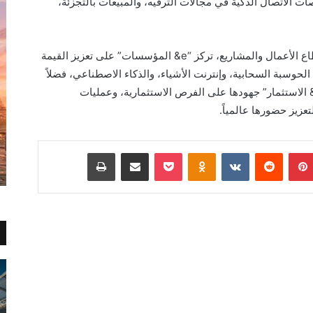
ت الاتصال الذكية في مجالات الترفيه، والمبيعات بالتجزئة،
ومن أجل تمكين التحول الرقمي للحكومات وقطاع الأعمال والمشاريع، تركز “e& المؤسسات” على تعزيز القيمة
لحوسبة السحابية، وإنترنت الأشياء، والذكاء الاصطناعي، فضلاً
 خدمة المشاريع الضخمة، في حينستركز “e& الاستثمار” جهودها على الفرص الاستثمارية، وعمليات
تعزيز حضورها عالمياً.
بينتيريست
Odnoklassniki
‫Pocket
مشاركة عبر البريد
طباعة