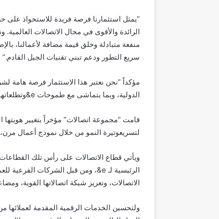
“يمثل استثمارنا فرصة فريدة للاستحواذ على حص
الرائدة والأقوى في مجال الاتصالات العالمية. 
منفعة متبادلة وخلق قيمة مضافة لأعمالنا، با
سريع التطور ودعم تبني تقنيات الجيل القادم.”
الدولية، وبما يتماشى مع طموحات e&وتطلعاتها الاستراتيجية”.
لتسريعوتيرة النمو من خلال نموذج أعمال مرن،ي
ويأتي قطاع الاتصالات على رأس تلك القطاعات، 
الرئيسية لـ e&، ومن قبل الشركات الف
الاتصالات، وتعزيز شبكة اتصالاتها القوية، ومضا