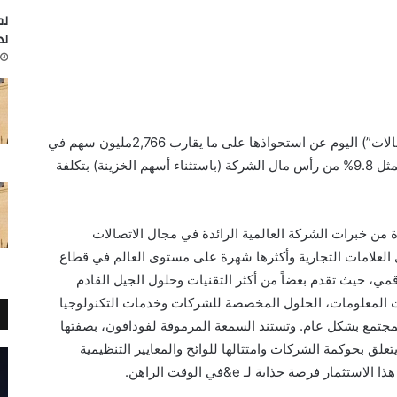
لم
لد
أعلنت e& (المعروفة سابقًا باسم “مجموعة اتصالات”) اليوم عن استحواذها على ما يقارب 2,766مليون سهم في
مجموعة فودافون ش.م.ع (“فودافون”)، والتي تمثل 9.8% من رأس مال الشركة (باستثناء أسهم الخزينة) بتكلفة
تفادة من خبرات الشركة العالمية الرائدة في مجال الاتصالات
 العلامات التجارية وأكثرها شهرة على مستوى العالم في قطاع
قمي، حيث تقدم بعضاً من أكثر التقنيات وحلول الجيل القادم
يات المعلومات، الحلول المخصصة للشركات وخدمات التكنولوجيا
لمجتمع بشكل عام. وتستند السمعة المرموقة لفودافون، بصفتها
تعلق بحوكمة الشركات وامتثالها للوائح والمعايير التنظيمية
ر فرصة جذابة لـ e&في الوقت الراهن.