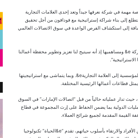
ة مهمة في شركة نعرفها جيداً وتعد إحدى العلامات التجارية
ونتطلع إلى بناء شراكة إستراتيجية مع فودافون من أجل تحقيق
لإضافة إلى استكشاف الفرص الواعدة في سوق الاتصالات العالمي
مؤكداً “نحن نعتبر هذا الاستثمار فرصة هامة لشركة e& ومساهميها إذ أنه سيتيح لنا تعزيز وتطوير محفظة أعمالنا
قامت “مجموعة اتصالات” مؤخراً بتغيير هويتها المؤسسية إلى العلامة التجاريةe&. وبما يتماشى مع استراتيجيتها
مثل قطاعات أعمالها الرئيسية المختلفة.
حيث تدار عملياته حالياً من قبل “اتصالات الإمارات” في السوق
رعية للعمليات الدولية بما يضمن الحفاظ على إرث المجموعة في قطاع
عفة القيمة المقدمة لجميع شرائح العملاء.
ولتحسين الخدمات الرقمية المقدمة لعملائها من الأفراد والارتقاء بأسلوب حياتهم، تقدم “e&الحياة” تكنولوجيا