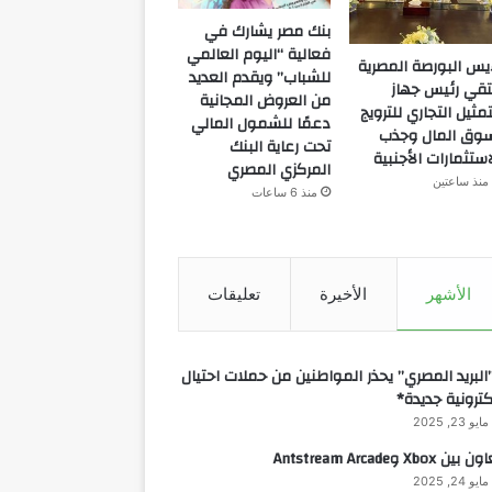
بنك مصر يشارك في
فعالية “اليوم العالمي
يس البورصة المصرية
للشباب” ويقدم العديد
تقي رئيس جهاز
من العروض المجانية
تمثيل التجاري للترويج
دعمًا للشمول المالي
وق المال وجذب
تحت رعاية البنك
استثمارات الأجنبية
المركزي المصري
منذ ساعتين
منذ 6 ساعات
الأشهر
الأخيرة
تعليقات
البريد المصري” يحذر المواطنين من حملات احتيال
كترونية جديدة*
مايو 23, 2025
 بين Xbox وAntstream Arcade
مايو 24, 2025