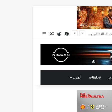
فيسبوك
تسجيل الدخول
مقال عشوائي
إضافة عمود جانبي
انكوش ارورا ضمن قائمة أقوى 100 رئيس تنفيذي في الشرق الأوسط لعام 2026 في قائمة فوربس الشرق الأوسط”
رير
تحقيقات
المزيد