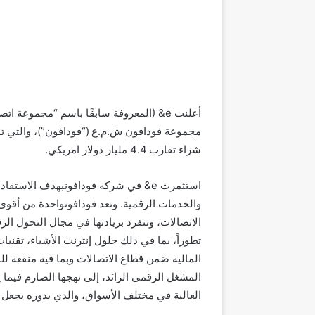
شراء تقارب 4.4 مليار دولار امريكي.
استثمرت e& في شركة فودافونبهدف الاس
والخدمات الرقمية. وتعد فودافونواحدة من أقوى
الاتصالات، وتتفرد بريادتها في مجال التحول الر
تطوراً، بما في ذلك حلول إنترنت الأشياء، تقن
المالية ضمن قطاع الاتصالات وبما فيه منفعة ل
المشغل الرقمي الرائد، إلى نهجها الصارم فيما ي
العالية في مختلف الأسواق، والذي بدوره يجعل هذا الاستثما