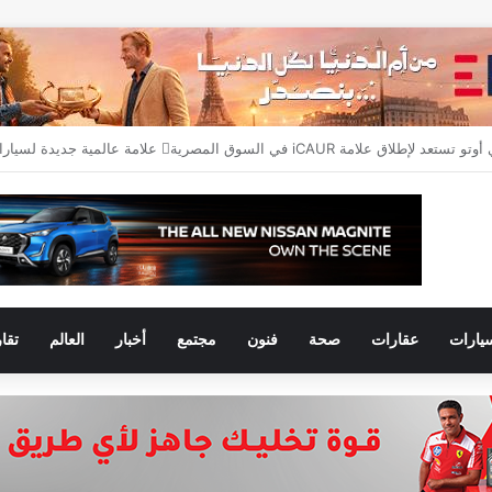
يارات
عقارات
صحة
فنون
مجتمع
أخبار
العالم
تقا