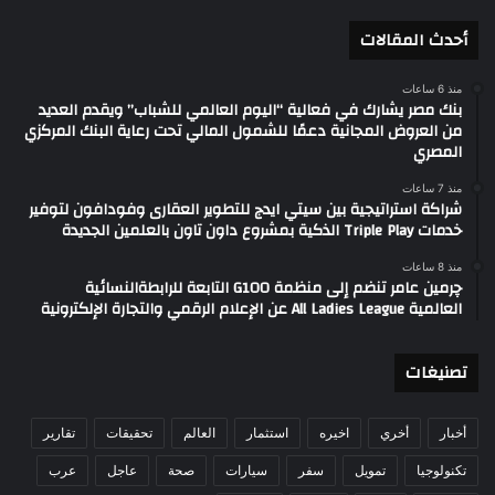
أحدث المقالات
منذ 6 ساعات
بنك مصر يشارك في فعالية “اليوم العالمي للشباب” ويقدم العديد
من العروض المجانية دعمًا للشمول المالي تحت رعاية البنك المركزي
المصري
منذ 7 ساعات
شراكة استراتيجية بين سيتي ايدج للتطوير العقارى وفودافون لتوفير
خدمات Triple Play الذكية بمشروع داون تاون بالعلمين الجديدة
منذ 8 ساعات
چرمين عامر تنضم إلى منظمة G100 التابعة للرابطةالنسائية
العالمية All Ladies League عن الإعلام الرقمي والتجارة الإلكترونية
تصنيغات
أخبار
أخري
اخيره
استثمار
العالم
تحقيقات
تقارير
تكنولوجيا
تمويل
سفر
سيارات
صحة
عاجل
عرب