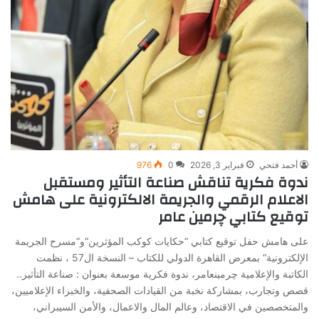
أحمد فتحي
فبراير 3, 2026
0
976
ندوة فكرية تناقش صناعة التأثير ومستقبل
الاعلام الرقمي والجريمة الالكترونية على هامش
توقيع كتابي چرمين عامر
على هامش حفل توقيع كتابي “حكايات كوكب المؤثرين“و“مسرح الجريمة
الإلكترونية“ بمعرض القاهرة الدولي للكتاب – النسخة ال57 ، نظمت
الكاتبة والإعلامية چرمينعامر، ندوة فكرية موسعة بعنوان : صناعة التأثير..
قصص وتجارب، بمشاركة نخبة من القيادات الصحفية، والخبراء الإعلاميين،
والمتخصصين في الاقتصاد، وعالم المال والاعمال، والأمن السيبراني،