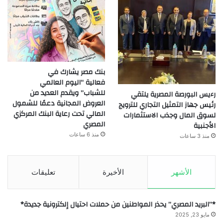
بنك مصر يشارك في
فعالية “اليوم العالمي
للشباب” ويقدم العديد من
رءيس البورصة المصرية يلتقي
العروض المجانية دعمًا للشمول
رئيس جهاز التمثيل التجاري للترويج
المالي تحت رعاية البنك المركزي
لسوق المال وجذب الاستثمارات
المصري
الأجنبية
منذ 6 ساعات
منذ 3 ساعات
الأشهر
الأخيرة
تعليقات
*”البريد المصري” يحذر المواطنين من حملات احتيال إلكترونية جديدة*
مايو 23, 2025