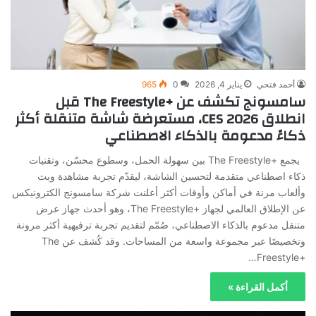
أحمد فتحي
يناير 4, 2026
0
965
سامسونج تكشف عن The Freestyle+‎ قبل
انطلاق CES 2026، مستعرضة شاشة متنقلة أكثر
ذكاءً مدعومة بالذكاء الاصطناعي
يجمع The Freestyle+‎ بين سهولة الحمل، وسطوع محسّن، وتقنيات
ذكاء اصطناعي متقدمة لتحسين الشاشة، ليقدّم تجربة مشاهدة وبث
وألعاب مرنة في أماكن وأوقات أكثر أعلنت شركة سامسونج الكترونيكس
عن الإطلاق العالمي لجهاز The Freestyle+‎، وهو أحدث جهاز عرض
متنقل مدعوم بالذكاء الاصطناعي، صُمّم لتقديم تجربة ترفيهية أكثر مرونة
وتخصيصًا عبر مجموعة واسعة من المساحات. وقد كُشف عن The
Freestyle+‎…
أكمل القراءة »