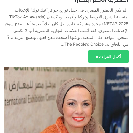
لم يكن الحضور المصري في حفل توزيع جوائز “تيك توك” للإعلانات
بمنطقة الشرق الأوسط وتركيا وأفريقيا وباكستان (TikTok Ad Awards
METAP 2025) مجرد مشاركة عابرة، بل كان إعلاناً صريحاً عن نضج سوق
الإعلانات المصري. فقد أثبتت العلامات التجارية المصرية أنها لا تكتفي
بـمجرد التواجد على المنصة، ولكنها أصبحت تتقن لغتها، وتصنع التريند بدلاً
من اللحاق به. The People’s Choice…
أكمل القراءة »