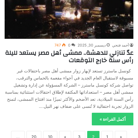
أحمد فتحي
ديسمبر 30, 2025
0
747
عدّ تنازلي للدهشة.. ممشى أهل مصر يستعد لليلة
رأس سنة خارج التوقعات
كونسل ماسترز تستعد لإبهار زوار ممشى أهل مصر باحتفالات غير
مسبوقة لاستقبال العام الجديد في أجواء مفعمة بالحماس والترقب،
تواصل شركة كونسل ماسترز – الشركة المسؤولة عن إدارة وتشغيل
ممشى أهل مصر – استعداداتها المكثفة لإطلاق احتفالات استثنائية بمناسبة
رأس السنة الميلادية، تعد الأضخم والأكثر تميزًا منذ افتتاح الممشى، لتمنح
الزوار تجربة احتفالية لا تُنسى على ضفاف نهر النيل.…
أكمل القراءة »
...
20
10
»
3
2
1
«