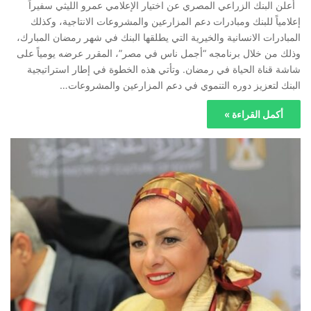
أعلن البنك الزراعي المصري عن اختيار الإعلامي عمرو الليثي سفيراً
إعلامياً للبنك ومبادرات دعم المزارعين والمشروعات الانتاجية، وكذلك
المبادرات الانسانية والخيرية التي يطلقها البنك في شهر رمضان المبارك،
وذلك من خلال برنامجه “أجمل ناس في مصر”، المقرر عرضه يومياً على
شاشة قناة الحياة في رمضان. وتأتي هذه الخطوة في إطار استراتيجية
البنك لتعزيز دوره التنموي في دعم المزارعين والمشروعات…
أكمل القراءة »