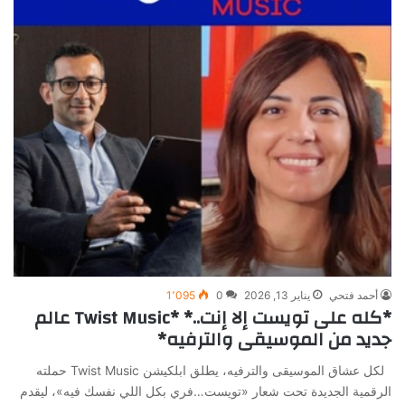
أحمد فتحي
يناير 13, 2026
0
1٬095
*كله على تويست إلا إنت..* *Twist Music عالم
جديد من الموسيقى والترفيه*
لكل عشاق الموسيقى والترفيه، يطلق ابلكيشن Twist Music حملته
الرقمية الجديدة تحت شعار «تويست…فري بكل اللي نفسك فيه»، ليقدم