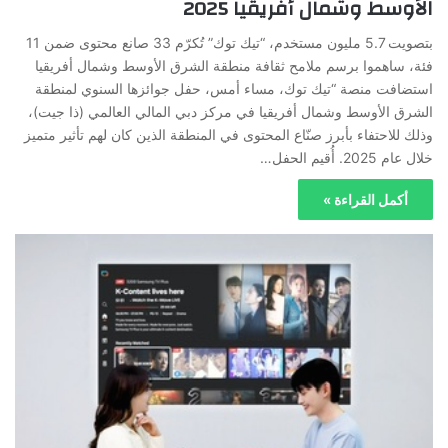
الأوسط وشمال أفريقيا 2025
بتصويت 5.7 مليون مستخدم، “تيك توك” تُكرّم 33 صانع محتوى ضمن 11
فئة، ساهموا برسم ملامح ثقافة منطقة الشرق الأوسط وشمال أفريقيا
استضافت منصة “تيك توك، مساء أمس، حفل جوائزها السنوي لمنطقة
الشرق الأوسط وشمال أفريقيا في مركز دبي المالي العالمي (ذا جيت)،
وذلك للاحتفاء بأبرز صنّاع المحتوى في المنطقة الذين كان لهم تأثير متميز
خلال عام 2025. أُقيم الحفل…
أكمل القراءة »