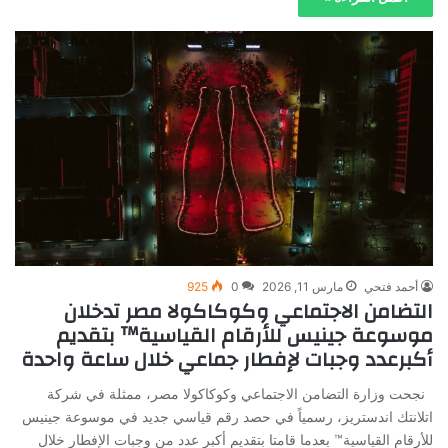
أحمد فتحي
مارس 11, 2026
0
925
التضامن الاجتماعي وكوكاكولا مصر تدخلان
موسوعة جينيس للأرقام القياسية™️ بتقديم
أكبرعدد وجبات لإفطار جماعي خلال ساعة واحدة
نجحت وزارة التضامن الاجتماعي وكوكاكولا مصر، ممثلة في شركة
اتلانتك اندستريز، رسمياً في حصد رقم قياسي جديد في موسوعة جينيس
للأرقام القياسية™️ بعدما قامتا بتقديم أكبر عدد من وجبات الإفطار خلال