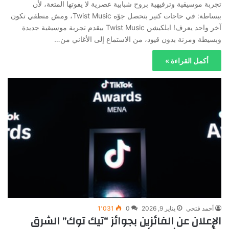
تجربة موسيقية وترفيهية بروح شبابية عصرية لا يفوتها المتعة، لأن
ببساطة: في حاجات كتير بتحصل جوّه Twist Music، ومش منطقي تكون
آخر واحد يعرف! ابلكيشن Twist Music بيقدم تجربة موسيقية جديدة
وبسيطة ومرنة بدون قيود، من الاستماع إلى الأغاني من…
أكمل القراءة »
أحمد فتحي
يناير 9, 2026
0
1٬031
الإعلان عن الفائزين بجوائز “تيك توك” الشرق