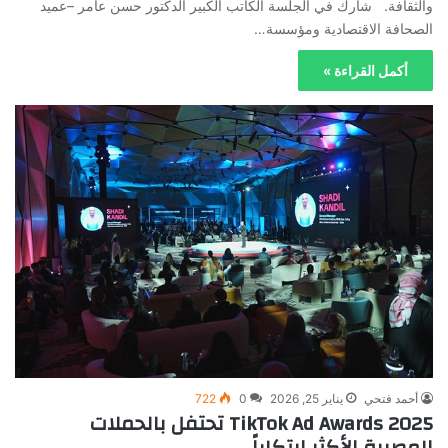
والثقافة. شارك في الجلسة الكاتب الكبير الدكتور حسن عامر –عميد
الصحافة الاقتصادية ومؤسسة…
أكمل القراءة »
أحمد فتحي
يناير 25, 2026
0
722
TikTok Ad Awards 2025 تحتفل بالحملات
المصرية الأكثر ابتكاراً