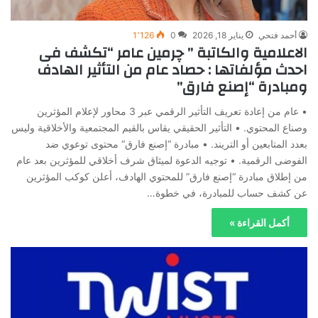
أحمد فتحي
يناير 18, 2026
0
1٬126
الاعلامية والكاتبة ” چرمين عامر “تكشف فى
احدث مؤلفاتها : حصاد عام من التأثير الهادف
ومبادرة “إصنع فارق”
• عام من إعادة تعريف التأثير الرقمي عبر 3 محاور لإعلام المؤثرين
وصناع المحتوي. • التأثير الحقيقي يقاس بالقيم المجتمعية والأخلاقية وليس
بعدد المتابعين أو التريند. • مبادرة “إصنع فارق“ محتوى توعوي ضد
الفوضى الرقمية. • توجيه الدعوة لميثاق شرف أخلاقي للمؤثرين بعد عام
من إطلاق مبادرة “إصنع فارق” للمحتوي الهادف، أعلن كوكب المؤثرين
عن كشف حساب للمبادرة، في خطوة…
أكمل القراءة »