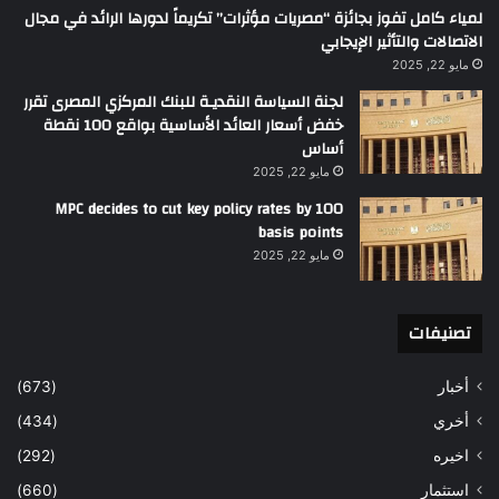
لمياء كامل تفوز بجائزة “مصريات مؤثرات” تكريماً لدورها الرائد في مجال
الاتصالات والتأثير الإيجابي
مايو 22, 2025
لجنة السياسة النقديـة للبنك المركزي المصرى تقرر
خفض أسعار العائد الأساسية بواقع 100 نقطة
أساس
مايو 22, 2025
MPC decides to cut key policy rates by 100
basis points
مايو 22, 2025
تصنيفات
أخبار
(673)
أخري
(434)
اخيره
(292)
استثمار
(660)