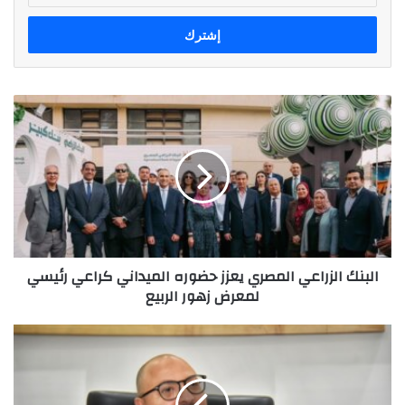
الإلكتروني
البنك
الزراعي
المصري
يعزز
حضوره
الميداني
كراعي
رئيسي
لمعرض
البنك الزراعي المصري يعزز حضوره الميداني كراعي رئيسي
زهور
لمعرض زهور الربيع
الربيع
الرئيس
التنفيذي
لشركة
"دياموند