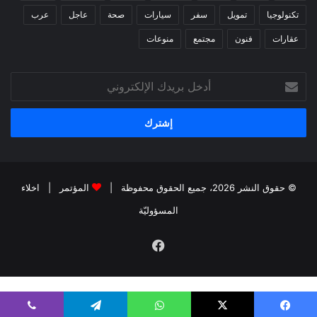
تكنولوجيا
تمويل
سفر
سيارات
صحة
عاجل
عرب
عقارات
فنون
مجتمع
منوعات
أدخل
بريدك
الإلكتروني
© حقوق النشر 2026، جميع الحقوق محفوظة |
المؤتمر
|
اخلاء
المسؤوليّة
فيسبوك
kiralık bahis siteleri