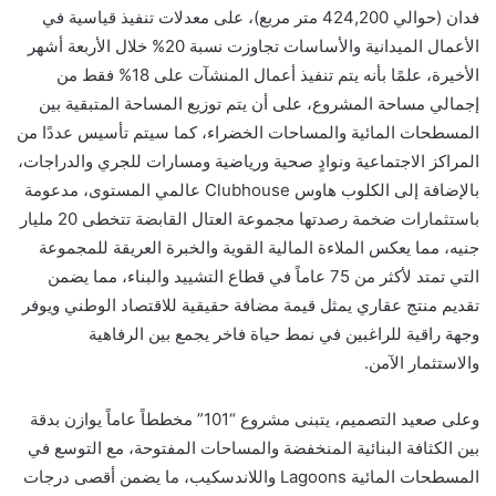
فدان (حوالي 424,200 متر مربع)، على معدلات تنفيذ قياسية في
الأعمال الميدانية والأساسات تجاوزت نسبة 20% خلال الأربعة أشهر
الأخيرة، علمًا بأنه يتم تنفيذ أعمال المنشآت على 18% فقط من
إجمالي مساحة المشروع، على أن يتم توزيع المساحة المتبقية بين
المسطحات المائية والمساحات الخضراء، كما سيتم تأسيس عددًا من
المراكز الاجتماعية ونوادٍ صحية ورياضية ومسارات للجري والدراجات،
بالإضافة إلى الكلوب هاوس Clubhouse عالمي المستوى، مدعومة
باستثمارات ضخمة رصدتها مجموعة العتال القابضة تتخطى 20 مليار
جنيه، مما يعكس الملاءة المالية القوية والخبرة العريقة للمجموعة
التي تمتد لأكثر من 75 عاماً في قطاع التشييد والبناء، مما يضمن
تقديم منتج عقاري يمثل قيمة مضافة حقيقية للاقتصاد الوطني ويوفر
وجهة راقية للراغبين في نمط حياة فاخر يجمع بين الرفاهية
والاستثمار الآمن.
وعلى صعيد التصميم، يتبنى مشروع “101” مخططاً عاماً يوازن بدقة
بين الكثافة البنائية المنخفضة والمساحات المفتوحة، مع التوسع في
المسطحات المائية Lagoons واللاندسكيب، ما يضمن أقصى درجات