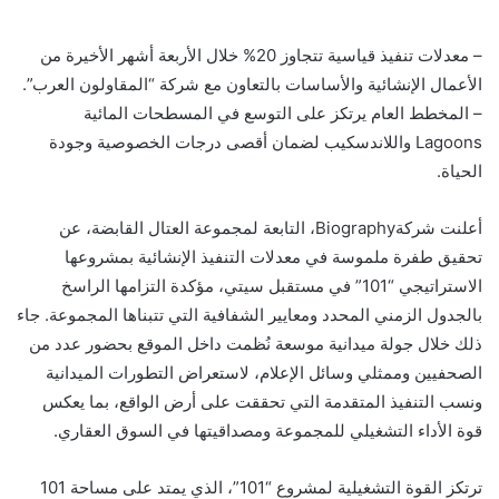
– معدلات تنفيذ قياسية تتجاوز 20% خلال الأربعة أشهر الأخيرة من
الأعمال الإنشائية والأساسات بالتعاون مع شركة “المقاولون العرب”.
– المخطط العام يرتكز على التوسع في المسطحات المائية
Lagoons واللاندسكيب لضمان أقصى درجات الخصوصية وجودة
الحياة.
أعلنت شركةBiography، التابعة لمجموعة العتال القابضة، عن
تحقيق طفرة ملموسة في معدلات التنفيذ الإنشائية بمشروعها
الاستراتيجي “101” في مستقبل سيتي، مؤكدة التزامها الراسخ
بالجدول الزمني المحدد ومعايير الشفافية التي تتبناها المجموعة. جاء
ذلك خلال جولة ميدانية موسعة نُظمت داخل الموقع بحضور عدد من
الصحفيين وممثلي وسائل الإعلام، لاستعراض التطورات الميدانية
ونسب التنفيذ المتقدمة التي تحققت على أرض الواقع، بما يعكس
قوة الأداء التشغيلي للمجموعة ومصداقيتها في السوق العقاري.
ترتكز القوة التشغيلية لمشروع “101”، الذي يمتد على مساحة 101