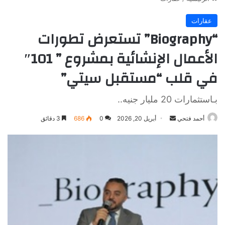
عقارات
“Biography” تستعرض تطورات
الأعمال الإنشائية بمشروع ” 101″
في قلب “مستقبل سيتي”
بـاستثمارات 20 مليار جنيه..
أرسل
أحمد فتحي
أبريل 20, 2026
0
686
3 دقائق
بريدا
إلكترونيا