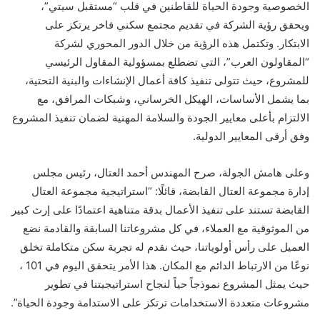
الخصوصية وجودة الحياة للقاطنين في قلب “مستقبل سيتي”،
ويحقق رؤية الشركة في تقديم مجتمع سكني فاخر يرتكز على
الابتكار. وتكتمل هذه الرؤية من خلال الدور المحوري لشركة
“المقاولون العرب”، التي تضطلع بمسؤولية المقاول الرئيسي
للمشروع، حيث تتولى تنفيذ كافة أعمال الإنشاءات والبنية التحتية،
بما يشمل الأساسات، الهيكل الخرساني، وشبكات المرافق، مع
الالتزام بأعلى معايير الجودة والسلامة المهنية لضمان تنفيذ المشروع
وفق أرقى المعايير الدولية.
وعلى هامش الجولة، صرح المهندس أحمد العتال، رئيس مجلس
إدارة مجموعة العتال القابضة، قائلًا: “استراتيجية مجموعة العتال
القابضة تستند على تنفيذ الأعمال بدقة متناهية اعتمادًا على إرث كبير
من الموثوقية مع العملاء، في كل مشروعاتنا السابقة والقادمة نضع
العميل على رأس أولوياتنا، حيث نقدم له تجربة سكن متكاملة تخلق
نوعًا من الارتباط الدائم مع المكان. هذا الأمر يتحقق اليوم في 101 ،
حيث يمثل المشروع نموذجاً حياً لنجاح استراتيجيتنا في تطوير
مشروعات متعددة الاستخدامات ترتكز على الاستدامة وجودة الحياة”.