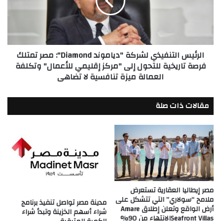
Diamond":
مصر
تمتلك
فرصة
تاريخية
الرئيس التنفيذي لشركة "دياموند Diamond": مصر تمتلك
للتحول
فرصة تاريخية للتحول إلى "مركز إقليمي للأعمال" وتكلفة
إلى
العمالة ميزة تنافسية لا تضاهى
"مركز
إقليمي
للأعمال"
مقالات ذات صلة
وتكلفة
العمالة
ميزة
تنافسية
لا
تضاهى
مصر إيطاليا العقارية تستعرض
ملامح “سولاري” التي تتشكل على
مدينة مصر تواصل تنفيذ برنامج
أرض الواقع وتعلن إطلاق Amare
شراء أسهم الخزينة وتبدأ شراء
Seafront Villasالانتهاء من 90%