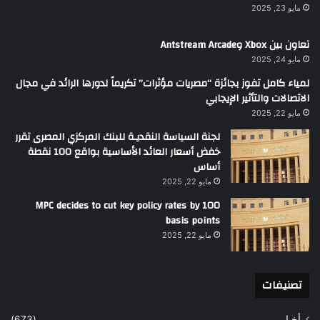
مايو 23, 2025
تعاون بين Xbox وAntstream Arcade
مايو 24, 2025
لمياء كامل تفوز بجائزة “مصريات مؤثرات” تكريماً لدورها الرائد في مجال
الاتصالات والتأثير الإيجابي
مايو 22, 2025
لجنة السياسة النقديـة للبنك المركزي المصرى تقرر
خفض أسعار العائد الأساسية بواقع 100 نقطة
أساس
مايو 22, 2025
MPC decides to cut key policy rates by 100
basis points
مايو 22, 2025
تصنيفات
أخبار
(673)