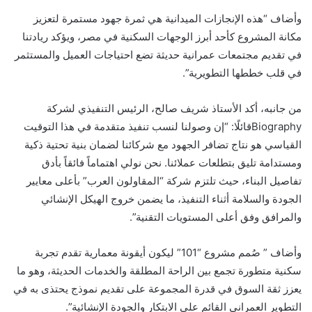
وأضاف “هذه الإنجازات الميدانية هي ثمرة جهود مستمرة لتعزيز
مكانة المشروع كأحد أبرز الوجهات السكنية في مصر، ويؤكد ريادتنا
في تقديم مجتمعات عمرانية حديثة تضع احتياجات العميل والمستثمر
في قلب خططها التطويرية”.
من جانبه، أكد الأستاذ شريف صالح، الرئيس التنفيذي لشركة
Biographyقائلًا: “إن وصولنا لنسب تنفيذ متقدمة في هذا التوقيت
القياسي هو نتاج تضافر الجهود مع شركائنا لضمان بنية تحتية ذكية
ومستدامة تليق بتطلعات عملائنا. نحن نولي اهتماماً فائقاً بأدق
تفاصيل البناء، حيث تلتزم شركة “المقاولون العرب” بأعلى معايير
الجودة والسلامة أثناء التنفيذ، ما يضمن خروج الهيكل الإنشائي
والمرافق وفق أعلى المستويات التقنية”.
وأضاف ” صُمم مشروع “101” ليكون أيقونة معمارية تقدم تجربة
سكنية متطورة تجمع بين الراحة المطلقة والخدمات الحديثة، وهو ما
يعزز ثقة السوق في قدرة المجموعة على تقديم نموذج يحتذى به في
التطوير العمراني القائم على الابتكار والجودة الإنشائية”.