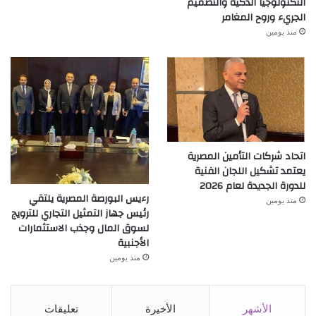
التكنولوجيا الذكية والتصميم
الجريء وروح المغامر
منذ يومين
اتحاد شركات التأمين المصرية
يعتمد تشكيل اللجان الفنية
للدورة الجديدة لعام 2026
رءيس البورصة المصرية يلتقي
منذ يومين
رئيس جهاز التمثيل التجاري للترويج
لسوق المال وجذب الاستثمارات
الأجنبية
منذ يومين
الأشهر
الأخيرة
تعليقات