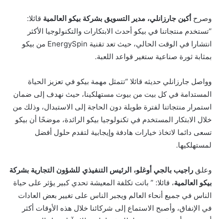
وصرح
أكين جارزانلي، مدير التسويق بشركة بيكو العالمية
قائلا:
“تستخدم منتجاتنا في بيكو أحدث الابتكارات والتكنولوجيا الأكثر
انتشارا في الوقت الحالي، حيث تعد تقنية EnergySpin من بيكو
بمثابة ثورة صناعية ستغير قواعد اللعبة.
وواصل جارزانلي حديثه قائلا “تتمثل مهمة بيكو في تعزيز الحياة
المستدامة في كل بيت من بيوت مستهلكينا، حيث نهدف إلى ضمان
استمرار منتجاتنا لفترة طويلة دون الحاجة إلى الاستبدال، وذلك من
خلال الابتكار المستخدم في تكنولوجيا بيكو الرائدة، موضحًا أن بيكو
تسعى دائما لاتخاذ خيارات هادفة وإيجابية لتقدم حلول أفضل
لمستهلكيها.
وعلق
راجيب بالجي أوغلو، الرئيس التنفيذي للشؤون التجارية بشركة
بيكو العالمية
، قائلا: ” باتت تكلفة المعيشة تحدي كبير يؤثر على حياة
الناس في جميع أنحاء العالم ويجبر الناس على تغيير بعض العادات
في الإنفاق، وأصبح الاستماع إلى شركائنا خلال هذه الأوقات أكثر