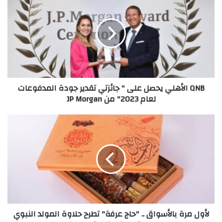
الأهلي
يحصل
على
"
جائزتي
تقدير
جودة
المدفوعات
QNB الأهلي يحصل على " جائزتي تقدير جودة المدفوعات
لعام
لعام 2023" من JP Morgan
2023"
من
JP
لأول
Morgan
مرة
بالأسواق
..
"حاج
عرفة"
تطرح
حلاوة
المولد
لأول مرة بالأسواق .. "حاج عرفة" تطرح حلاوة المولد النبوي
النبوي