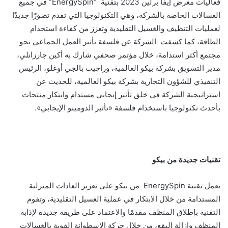
فعاليات معرض إيفا برلين 2023 بتقنية “EnergySpin” في جميع
الغسالات الخاصة بالشركة، وهي التكنولوجيا التي تقدم تصورًا جديدًا
لعمليات التنظيف والغسيل التقليدية وتعزز من كفاءة استخدام
الطاقة، كما كشفت الشركة عن فلسفة تأثير العمل الجماعي نحو
مجتمع أكثر استدامة، خلال مؤتمر صحفي شارك به أكين جارزانلي،
مدير التسويق بشركة بيكو العالمية، وراجيب بالجي أوغلو، الرئيس
التنفيذي للشؤون التجارية بشركة بيكو العالمية، للحديث عن
استراتيجية الشركة في خلق تأثير إيجابي مستدام وابتكار منتجات
بأحدث تكنولوجيا باستخدام فلسفة «تأثير الدومينو الإيجابي».
تقنيات جديدة من بيكو
تعمل تقنية EnergySpin من بيكو على تعزيز العادات المنزلية
المستدامة من خلال الابتكار في عملية الغسيل التقليدية، وتقوم
التقنية بإطلاق المنظف مقدمًا والاعتماد على طريقة جديدة لإذابة
المنظف وإزالة البقع، من خلال حركة الإسطوانة القوية بالغسالات