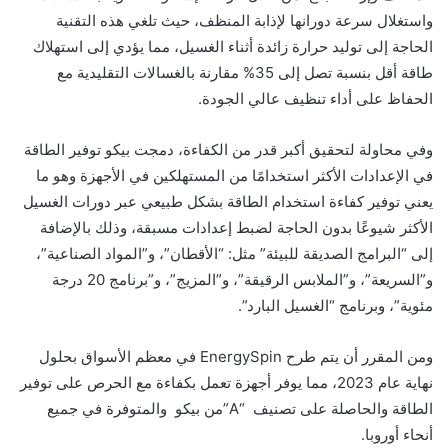
واستغلال سرعة دورانها لإذابة المنظف، حيث تلغي هذه التقنية
الحاجة إلى توليد حرارة زائدة أثناء الغسيل، مما يؤدي إلى استهلاك
طاقة أقل بنسبة تصل إلى 35% مقارنة بالغسالات التقليدية مع
الحفاظ على أداء تنظيف عالي الجودة.
وفي محاولة لتحقيق أكبر قدر من الكفاءة، دمجت بيكو توفير الطاقة
في الإعدادات الأكثر استخدامًا من المستهلكين في الأجهزة وهو ما
يعني توفير كفاءة استخدام الطاقة بشكل طبيعي عبر دورات الغسيل
الأكثر شيوعًا بدون الحاجة لضبط إعدادات مسبقة، وذلك بالإضافة
إلى “البرامج الصديقة للبيئة” مثل: “الأقطان”، و”المواد الصناعية”،
و”السريعة”، و”الملابس الرقيقة”، و”المزيج”، و”برنامج 20 درجة
مئوية”، وبرنامج “الغسيل البارد”.
ومن المقرر أن يتم طرح EnergySpin في معظم الأسواق بحلول
نهاية عام 2023، مما يوفر أجهزة تعمل بكفاءة مع الحرص على توفير
الطاقة والحاصلة على تصنيف “A”من بيكو والمتوفرة في جميع
أنحاء أوروبا.