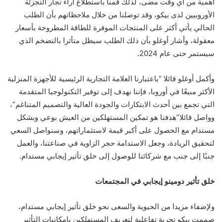
أهمية من أي وقت مضى، لذلك قمنا باستطلاع آراء تجار التجزئة
الأوروبيين لدى بيكو، وقد توصلنا من خلال ملاحظاتهم بأن الطلب
الحالي يأتي أكثر على المنتجات الموفرة للطاقة المطروحة بأسعار
معقولة، وأشار أوغلو بأن ذلك الطلب سيظل متأثرا بالتضخم الذي
سيستمر حتى عام 2024.
وأكمل أوغلو قائلا “باعتبارنا العلامة التجارية الرئيسية للأجهزة المنزلية
الأكثر مبيعًا في أوروبا، فإننا نهدف إلى توفير التكنولوجيا المتقدمة
التي تجمع بين أحدث الابتكارات والجودة العالية والتصميم المتناغم”،
وواصل قائلا”هدفنا هو تمكين المستهلكين من العيش بوعي وبشكل
مستدام مع الحصول على أكبر قيمة لاستثماراتهم، وسنواصل السعي
لتحقيق الريادة، وجعل الاستدامة حجر الزاوية في صناعتنا، والعمل
جنبًا إلى جنب مع شركائنا للوصول إلى خلق تأثير إيجابي مستدام.
خلق تأثير دومينو إيجابي في المجتمعات
ولإضفاء مزيدا من الحيوية والسعى نحو خلق تأثير إيجابي مستدام،
صممت بيكو تجربة تفاعلية لتعريف المستهلكين بإمكانيات التأثير