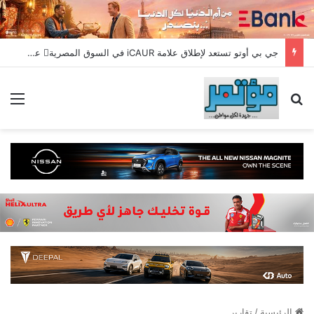
جي بي أوتو تستعد لإطلاق علامة iCAUR في السوق المصرية علامة عالمية جديدة لسيارات الطاقة الجديدة تجمع بين التكنولوجيا الذكية والتصميم الجريء وروح المغامر
بحث عن
الق
الرئيسية
/
تقارير