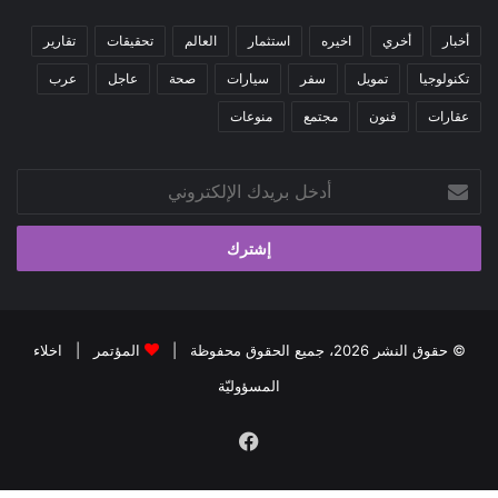
أخبار
أخري
اخيره
استثمار
العالم
تحقيقات
تقارير
تكنولوجيا
تمويل
سفر
سيارات
صحة
عاجل
عرب
عقارات
فنون
مجتمع
منوعات
أدخل
بريدك
الإلكتروني
© حقوق النشر 2026، جميع الحقوق محفوظة |
المؤتمر
|
اخلاء
المسؤوليّة
فيسبوك