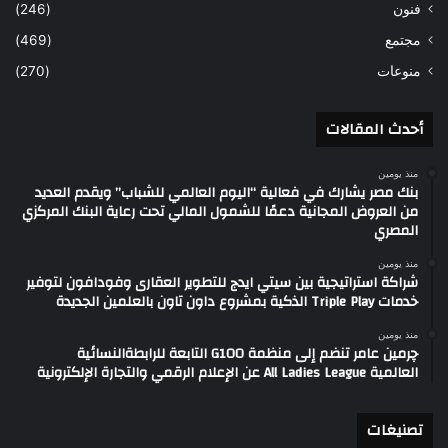
فنون
(246)
مجتمع
(469)
منوعات
(270)
أحدث المقالات
منذ يومين
بنك مصر يشارك في فعالية “اليوم العالمي للشباب” ويقدم العديد
من العروض المجانية دعمًا للشمول المالي تحت رعاية البنك المركزي
المصري
منذ يومين
شراكة استراتيجية بين سيتي ايدج للتطوير العقارى وفودافون لتوفير
خدمات Triple Play الذكية بمشروع داون تاون بالعلمين الجديدة
منذ يومين
چرمين عامر تنضم إلى منظمة G100 التابعة للرابطةالنسائية
العالمية All Ladies League عن الإعلام الرقمي والتجارة الإلكترونية
تصنيغات